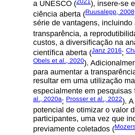
2021
a UNESCO (
), insere-se
Ruusalepp, 2008
ciência aberta (
série de vantagens, incluind
transparência, a reprodutibilid
custos, a diversificação na an
Janz 2016
Cha
científica aberta (
;
Obels et al., 2020
). Adicionalme
para aumentar a transparênci
resultar em uma utilização ma
especialmente em pesquisas f
al., 2020a
Prosser et al., 2022
;
). 
potencial de otimizar o valor 
participantes, uma vez que in
Mozers
previamente coletados (