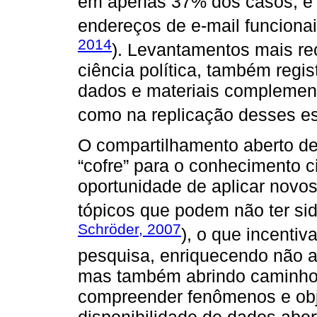
em apenas 37% dos casos, e a
endereços de e-mail funciona
2014
). Levantamentos mais re
ciência política, também regi
dados e materiais complemen
como na replicação desses es
O compartilhamento aberto d
“cofre” para o conhecimento c
oportunidade de aplicar novos
tópicos que podem não ter sid
Schröder, 2007
), o que incenti
pesquisa, enriquecendo não 
mas também abrindo caminhos
compreender fenômenos e obje
disponibilidade de dados aber