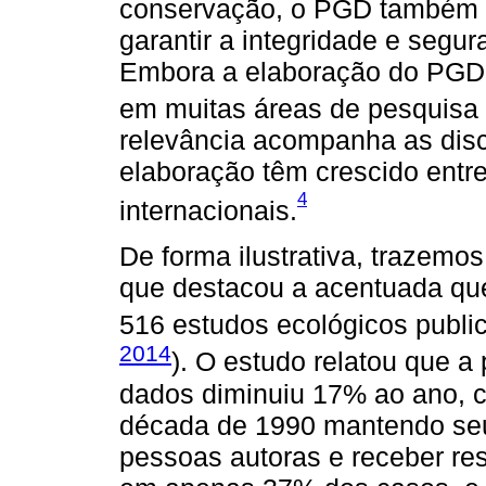
conservação, o PGD também of
garantir a integridade e segu
Embora a elaboração do PGD a
em muitas áreas de pesquisa 
relevância acompanha as dis
elaboração têm crescido entr
4
internacionais.
De forma ilustrativa, trazem
que destacou a acentuada qu
516 estudos ecológicos publi
2014
). O estudo relatou que a
dados diminuiu 17% ao ano, 
década de 1990 mantendo seu
pessoas autoras e receber re