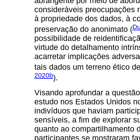
abrangente por meio de aborda
consideráveis preocupações r
à propriedade dos dados, à co
Du
preservação do anonimato (
possibilidade de reidentificaç
virtude do detalhamento intrí
acarretar implicações advers
tais dados um terreno ético d
2020b
).
Visando aprofundar a questã
estudo nos Estados Unidos no
indivíduos que haviam partici
sensíveis, a fim de explorar 
quanto ao compartilhamento d
participantes se mostraram f