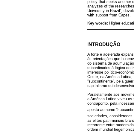
policy that seeks another c
analyzes of the researches 
University in Brazil”, dev
with support from Capes.
Key words:
Higher educati
INTRODUÇÃO
A forte e acelerada expan
às orientações que buscav
do sistema de acumulação
subordinados à lógica do l
interesse político-econômi
Oeste; na América Latina
“subcontinente”, pela guer
capitalismo subdesenvolvi
Paralelamente aos movimen
a América Latina viveu as 
contraponto, pela incessant
aposta ao nome “subcontin
sociedades, consideradas 
as elites patrimoniais br
recorrente entre modernida
ordem mundial hegemônic