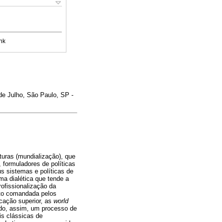
nk
e Julho, São Paulo, SP -
turas (mundialização), que
formuladores de políticas
s sistemas e políticas de
ma dialética que tende a
rofissionalização da
nto comandada pelos
ucação superior, as
world
ndo, assim, um processo de
is clássicas de