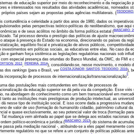
 sistemas de educação superior por meio do reconhecimento e da negociação
ores e interessados nos resultados das atividades acadêmicas, nomeados
st
TEODORO,
s próprios países sejam as propostas pelas agências multilaterais. (
 contundência e celeridade a partir dos anos de 1980, dados os imperativos
lsionados pelas perspectivas teórico-políticas do neoliberalismo, que aqui 
MASCARO, 2
onômicas e de seus acólitos no âmbito da forma política estatal (
alizado. Tal processo denota o prestígio das políticas de ajuste macroeconô
e o ataque à presença do Estado na economia, direcionando os países da reg
atização, equilíbrio fiscal e privatização de ativos públicos, competitividade
e investimentos em políticas sociais, as educativas entre elas. No caso da ed
ção e ganham força sistêmica as legislações regulatórias nacionais sob infl
s, com especial presença das oriundas do Banco Mundial, da OMC, do FMI e
ERTSON, 2012
PEREIRA, 2014
;
), consolidando-se, nesse movimento, o modelo 
COSTA JÚNIOR; SANTOS; TEODORO, 2016
cas dos
rankings
(para o Brasil, ver
), 
5
da incorporação de processos de internacionalização/transnacionalização
.
, uma das postulações mais contundentes em favor de processos de
nacionalização da educação superior se dá pela via da competição. Esse vié
ção, na abordagem do conhecimento como um bem transacionável em mercado
l tanto as instituições mais prestigiosas de produção intelectual, as universi
á nesse tipo de instituição social. E isso ocorre dada a progressiva mudanç
eno de valor de uso (formação do humano/do cidadão, patrimônio cultural d
ncial e quase exclusivamente, ao seu potencial valor de troca (formação par
 Tal mudança vem alinhada ao papel que se delega aos estados nacionais de
MASCARO, 2013
 ordem político-econômica e jurídica (
) do sistema de acumula
e passa pela mediação nacional -, atribuindo-se a eles papel meramente com
rtemente regulatório no que se refere a um conjunto de políticas públicas ant