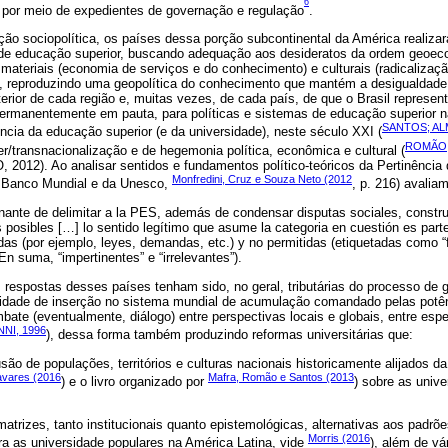
6
 por meio de expedientes de governação e regulação
.
ção sociopolítica, os países dessa porção subcontinental da América realiz
 de educação superior, buscando adequação aos desideratos da ordem geoec
ateriais (economia de serviços e do conhecimento) e culturais (radicalização 
, reproduzindo uma geopolítica do conhecimento que mantém a desigualdade 
erior de cada região e, muitas vezes, de cada país, de que o Brasil represen
ermanentemente em pauta, para políticas e sistemas de educação superior n
SANTOS; ALM
ência da educação superior (e da universidade), neste século XXI (
ROMÃO;
r/transnacionalização e de hegemonia política, econômica e cultural (
12). Ao analisar sentidos e fundamentos político-teóricos da Pertinência
Monfredini, Cruz e Souza Neto (2012
 Banco Mundial e da Unesco,
, p. 216) avalia
ante de delimitar a la PES, además de condensar disputas sociales, construy
es posibles […] lo sentido legítimo que asume la categoria en cuestión es par
das (por ejemplo, leyes, demandas, etc.) y no permitidas (etiquetadas como “f
En suma, “impertinentes” e “irrelevantes”).
respostas desses países tenham sido, no geral, tributárias do processo de 
sidade de inserção no sistema mundial de acumulação comandado pelas potê
bate (eventualmente, diálogo) entre perspectivas locais e globais, entre espe
NNI, 1996
), dessa forma também produzindo reformas universitárias que:
são de populações, territórios e culturas nacionais historicamente alijados d
avares (2016
Mafra, Romão e Santos (2013
) e o livro organizado por
) sobre as univ
matrizes, tanto institucionais quanto epistemológicas, alternativas aos padrõ
Morris (2016
ara as universidade populares na América Latina, vide
), além de vá