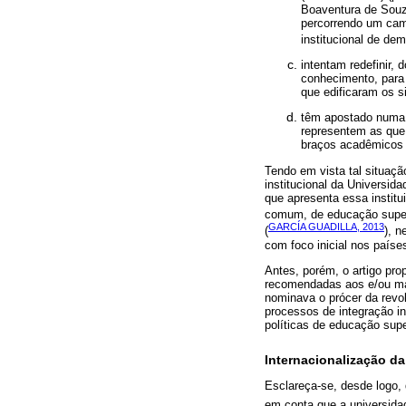
Boaventura de Souz
percorrendo um cam
institucional de dem
intentam redefinir,
conhecimento, para 
que edificaram os s
têm apostado numa i
representem as que
braços acadêmicos da
Tendo em vista tal situação
institucional da Universid
que apresenta essa institu
comum, de educação superi
GARCÍA GUADILLA, 2013
(
), n
com foco inicial nos paíse
Antes, porém, o artigo pr
recomendadas aos e/ou mai
nominava o prócer da revo
processos de integração in
políticas de educação supe
Internacionalização d
Esclareça-se, desde logo, 
em conta que a universida