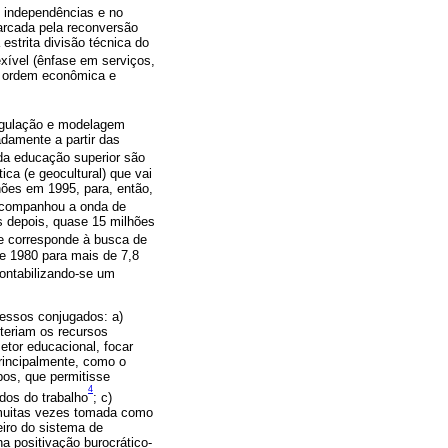
s independências e no
arcada pela reconversão
estrita divisão técnica do
exível (ênfase em serviços,
a ordem econômica e
regulação e modelagem
adamente a partir das
da educação superior são
ca (e geocultural) que vai
hões em 1995, para, então,
 acompanhou a onda de
s depois, quase 15 milhões
e corresponde à busca de
de 1980 para mais de 7,8
contabilizando-se um
essos conjugados: a)
 teriam os recursos
setor educacional, focar
principalmente, como o
ipos, que permitisse
4
dos do trabalho
; c)
, muitas vezes tomada como
eiro do sistema de
a positivação burocrático-