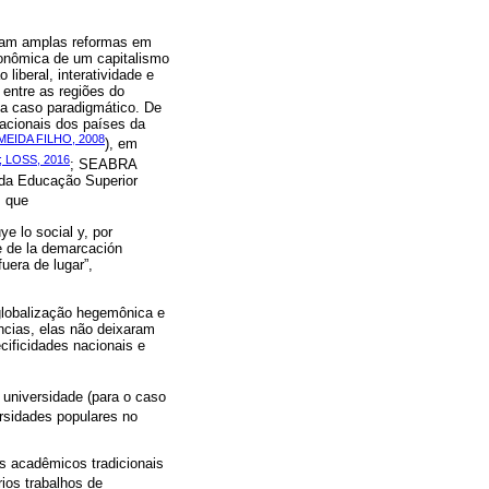
aram amplas reformas em
onômica de um capitalismo
liberal, interatividade e
entre as regiões do
ta caso paradigmático. De
acionais dos países da
EIDA FILHO, 2008
), em
 LOSS, 2016
; SEABRA
 da Educação Superior
m que
e lo social y, por
te de la demarcación
uera de lugar”,
globalização hegemônica e
ncias, elas não deixaram
cificidades nacionais e
a universidade (para o caso
ersidades populares no
es acadêmicos tradicionais
rios trabalhos de