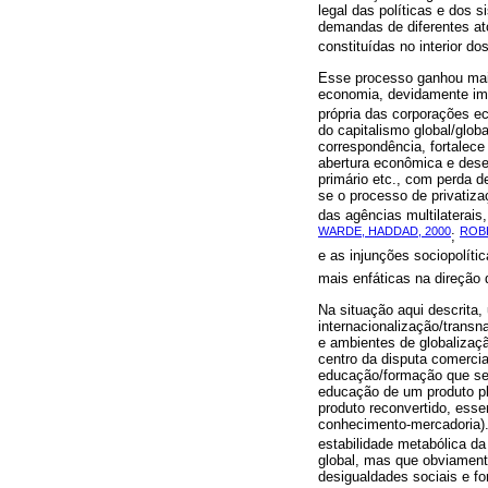
legal das políticas e dos
demandas de diferentes at
constituídas no interior do
Esse processo ganhou mais
economia, devidamente impu
própria das corporações ec
do capitalismo global/glob
correspondência, fortalec
abertura econômica e desest
primário etc., com perda d
se o processo de privatiza
das agências multilaterai
WARDE, HADDAD, 2000
ROB
;
e as injunções sociopolíti
mais enfáticas na direção 
Na situação aqui descrita
internacionalização/trans
e ambientes de globaliza
centro da disputa comercia
educação/formação que se d
educação de um produto pl
produto reconvertido, esse
conhecimento-mercadoria).
estabilidade metabólica da
global, mas que obviament
desigualdades sociais e fo