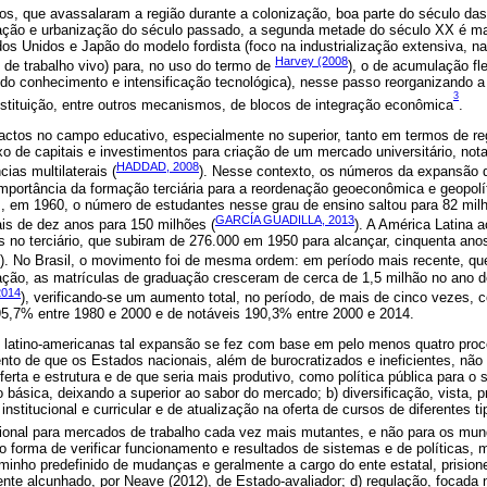
os, que avassalaram a região durante a colonização, boa parte do século da
alização e urbanização do século passado, a segunda metade do século XX é m
os Unidos e Japão do modelo fordista (foco na industrialização extensiva, na 
Harvey (2008
o de trabalho vivo) para, no uso do termo de
), o de acumulação fl
do conhecimento e intensificação tecnológica), nesse passo reorganizando 
3
nstituição, entre outros mecanismos, de blocos de integração econômica
.
ctos no campo educativo, especialmente no superior, tanto em termos de 
uxo de capitais e investimentos para criação de um mercado universitário, not
HADDAD, 2008
as multilaterais (
). Nesse contexto, os números da expansão 
portância da formação terciária para a reordenação geoeconômica e geopolíti
s, em 1960, o número de estudantes nesse grau de ensino saltou para 82 mil
GARCÍA GUADILLA, 2013
s de dez anos para 150 milhões (
). A América Latina
s no terciário, que subiram de 276.000 em 1950 para alcançar, cinquenta ano
). No Brasil, o movimento foi de mesma ordem: em período mais recente, qu
zação, as matrículas de graduação cresceram de cerca de 1,5 milhão no ano 
2014
), verificando-se um aumento total, no período, de mais de cinco vezes, 
95,7% entre 1980 e 2000 e de notáveis 190,3% entre 2000 e 2014.
 latino-americanas tal expansão se fez com base em pelo menos quatro proc
nto de que os Estados nacionais, além de burocratizados e ineficientes, não
erta e estrutura e de que seria mais produtivo, como política pública para o 
básica, deixando a superior ao sabor do mercado; b) diversificação, vista, 
nstitucional e curricular e de atualização na oferta de cursos de diferentes t
ssional para mercados de trabalho cada vez mais mutantes, e não para os mun
o forma de verificar funcionamento e resultados de sistemas e de políticas
inho predefinido de mudanças e geralmente a cargo do ente estatal, prision
e alcunhado, por Neave (2012), de Estado-avaliador; d) regulação, focada n