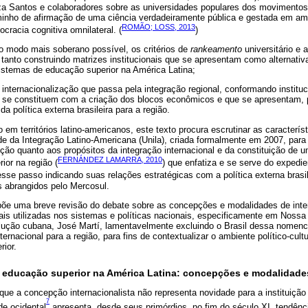
a Santos e colaboradores sobre as universidades populares dos movimentos
inho de afirmação de uma ciência verdadeiramente pública e gestada em a
ROMÃO; LOSS, 2013
ocracia cognitiva omnilateral. (
)
 do modo mais soberano possível, os critérios de
rankeamento
universitário e 
tanto construindo matrizes institucionais que se apresentam como alternati
istemas de educação superior na América Latina;
nternacionalização que passa pela integração regional, conformando instituc
 se constituem com a criação dos blocos econômicos e que se apresentam, 
 política externa brasileira para a região.
 em territórios latino-americanos, este texto procura escrutinar as caracterís
ade da Integração Latino-Americana (Unila), criada formalmente em 2007, para 
ição quanto aos propósitos da integração internacional e da constituição de 
FERNÁNDEZ LAMARRA, 2010
or na região (
) que enfatiza e se serve do expedie
esse passo indicando suas relações estratégicas com a política externa brasil
s abrangidos pelo Mercosul.
opõe uma breve revisão do debate sobre as concepções e modalidades de inte
s utilizadas nos sistemas e políticas nacionais, especificamente em Noss
lução cubana, José Martí, lamentavelmente excluindo o Brasil dessa nomencl
ternacional para a região, para fins de contextualizar o ambiente político-cu
rior.
a educação superior na América Latina: concepções e modalidade
que a concepção internacionalista não representa novidade para a instituição 
7
de ocidental
apresenta, desde seus primórdios, no fim do século XI, tendênci