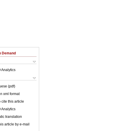
on Demand
 Analytics
uese (pdf)
 in xml format
cite this article
 Analytics
ic translation
is article by e-mail