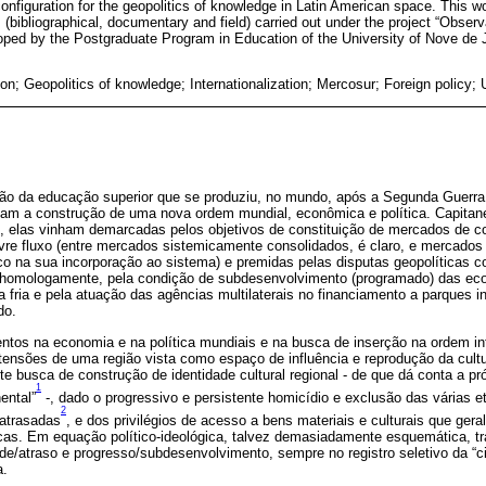
onfiguration for the geopolitics of knowledge in Latin American space. This w
(bibliographical, documentary and field) carried out under the project “Observ
eloped by the Postgraduate Program in Education of the University of Nove d
on; Geopolitics of knowledge; Interna­tionalization; Mercosur; Foreign policy; 
são da educação superior que se produziu, no mundo, após a Segunda Guerr
am a construção de uma nova ordem mundial, econômica e política. Capitane
, elas vinham demarcadas pelos objetivos de constituição de mercados de 
ivre fluxo (entre mercados sistemicamente consolidados, é claro, e mercados 
co na sua incorporação ao sistema) e premidas pelas disputas geopolíticas c
, homologamente, pela condição de subdesenvolvimento (programado) das ec
ra fria e pela atuação das agências multilaterais no financiamento a parques i
do.
tos na economia e na política mundiais e na busca de inserção na ordem int
tensões de uma região vista como espaço de influência e reprodução da cultu
e busca de construção de identidade cultural regional - de que dá conta a próp
1
ental”
-, dado o progressivo e persistente homicídio e exclusão das várias 
2
atrasadas
, e dos privilégios de acesso a bens materiais e culturais que g
ancas. Em equação político-ideológica, talvez demasiadamente esquemática, t
de/atraso e progresso/subdesenvolvimento, sempre no registro seletivo da “civ
a.