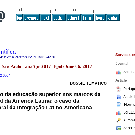
ntífica
Services 
9
On-line version
ISSN
1983-9278
Journal
2 São Paulo Jan./Apr 2017 Epub June 06, 2017
SciELO
42.6867
Article
DOSSIÊ TEMÁTICO
Portug
ão da educação superior nos marcos da
Article
al da América Latina: o caso da
How to 
ral da Integração Latino-Americana
SciELO
Automat
Send th