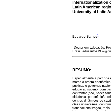
Internationalization
Latin American regio
University of Latin 
1
Eduardo Santos
1
Doutor em Educação. Pro
Brasil. edusantos1959@g
RESUMO:
Especialmente a partir da 
marca a ordem econômica e
públicas e governos nacion
educação superior com bas
confrontar (não, necessari
cidadania, por definição 
centros dinâmicos do capit
class universities
, confor
transnacionalização, mais 