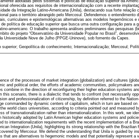
icamente adotadas pelos sistemas e políticas de educação superior da Améric
ucional oferecida aos requisitos de internacionalização com a recente implant
rsidade da Integração Latino-Americana (Unila), destacando sua forte relação 
egional para o território abrangido pelo Mercosul. Defendemos o entendimento d
ais, curriculares e epistemológicas alternativas aos modelos hegemônicos e 
de política de educação superior que busca uma outra configuração para a g
ino-americano. O trabalho apresenta análises preliminares das pesquisas (bi
bito do projeto “Observatório da Universidade Popular no Brasil”, desenvolv
 Universidade Nove de Julho (PPGE-Uninove), sob fomento da Capes.
superior; Geopolítica do conhecimento; Internacio­nalização; Mercosul; Políti
nce of the processes of market integration (globalization) and cultures (glob
c and political order, the efforts of academic communities, policymakers an
es combine in the direction of reconfiguring their higher education systems an
In this scenario, there is a dialectic that tends to confront (not necessarily opp
sion and professionalization of citizenship, by definition referred to the Nation
dge commanded by dynamic centers of capitalism, which in turn are based on a
the world class universities, according to criteria pointed out and measured by
ss of transnationalization rather than internationalization. In this work, we ide
on historically adopted by Latin American higher education systems and polici
ed to internationalization requirements with the recent implementation of a Braz
ican Integration (Unila), highlighting its strong relationship with the Brazilian 
ry covered by Mercosur. We defend the understanding that Unila is guided by inst
s that are alternatives to hegemonic models and that potentially represent a v