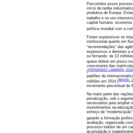
Percorridos esses process
início da tardia industri
produtiva de Europa, Estad
trabalho e no uso intensiv
capital humano, economia 
política mundial com a co
Foram expressivos os impa
institucional quanto em fl
“recomendações” das agênci
expressivos e denotam a im
se firmando: de 13 milhõe
quase dobrar em pouco mai
crescimento das matrícula
FERNÁNDEZ LAMARRA, 2010
(
padrões de internacionali
BRASIL, 
milhões em 2014 (
incremento percentual de 
Na maior parte das nações
privatização, sob o argume
necessários para ampliar of
investimentos na educação 
esforço de “modernização” i
garantir a formação profi
avaliação, organizada com
processo indutor de um cam
acumulação e sugestivament