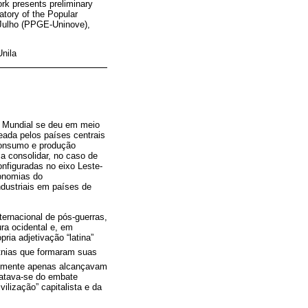
ork presents preliminary
atory of the Popular
e Julho (PPGE-Uninove),
Unila
a Mundial se deu em meio
ada pelos países centrais
consumo e produção
a consolidar, no caso de
onfiguradas no eixo Leste-
onomias do
ndustriais em países de
ernacional de pós-guerras,
ra ocidental e, em
ria adjetivação “latina”
etnias que formaram suas
eralmente apenas alcançavam
ratava-se do embate
ilização” capitalista e da