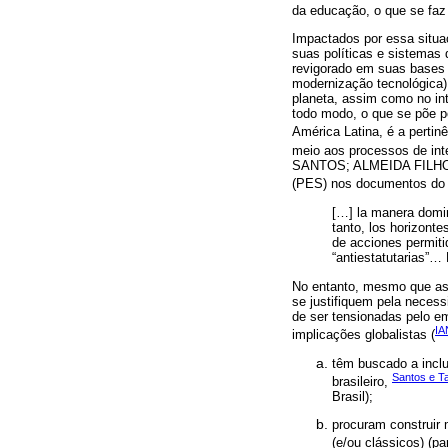
da educação, o que se faz
Impactados por essa situa
suas políticas e sistemas
revigorado em suas bases m
modernização tecnológica)
planeta, assim como no int
todo modo, o que se põe p
América Latina, é a pertin
meio aos processos de inte
SANTOS; ALMEIDA FILHO, 20
(PES) nos documentos do
[…] la manera domin
tanto, los horizont
de acciones permiti
“antiestatutarias”… 
No entanto, mesmo que as 
se justifiquem pela neces
de ser tensionadas pelo em
IA
implicações globalistas (
têm buscado a inclu
Santos e T
brasileiro,
Brasil);
procuram construir 
(e/ou clássicos) (p