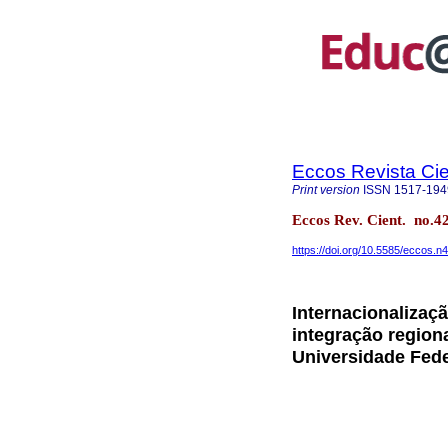
Eccos Revista Cie
Print version
ISSN
1517-194
Eccos Rev. Cient. no.4
https://doi.org/10.5585/eccos.n
Internacionalizaç
integração region
Universidade Fede