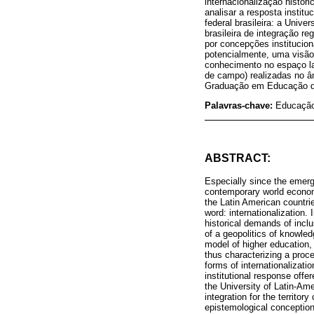
internacionalização histor
analisar a resposta instit
federal brasileira: a Unive
brasileira de integração r
por concepções institucion
potencialmente, uma visão 
conhecimento no espaço lat
de campo) realizadas no âm
Graduação em Educação da
Palavras-chave:
Educação 
ABSTRACT:
Especially since the emerge
contemporary world economi
the Latin American countri
word: internationalization. 
historical demands of inclu
of a geopolitics of knowle
model of higher education, 
thus characterizing a proce
forms of internationalizati
institutional response offer
the University of Latin-Amer
integration for the territo
epistemological conception