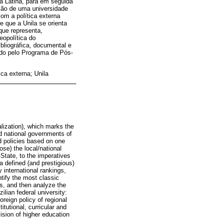
a Latina, para em seguida
ação de uma universidade
com a política externa
e que a Unila se orienta
que representa,
eopolítica do
bliográfica, documental e
ido pelo Programa de Pós-
ca externa; Unila
alization), which marks the
d national governments of
d policies based on one
ose) the local/national
-State, to the imperatives
 defined (and prestigious)
 international rankings,
ntify the most classic
es, and then analyze the
ilian federal university:
foreign policy of regional
itutional, curricular and
ision of higher education