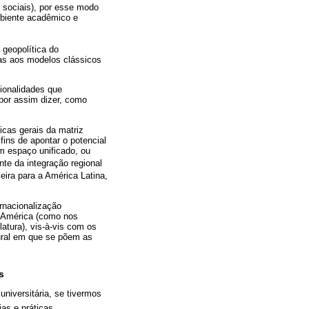
 sociais), por esse modo
mbiente acadêmico e
a geopolítica do
vas aos modelos clássicos
ionalidades que
por assim dizer, como
ticas gerais da matriz
fins de apontar o potencial
um espaço unificado, ou
nte da integração regional
eira para a América Latina,
rnacionalização
a América (como nos
atura), vis-à-vis com os
ltural em que se põem as
s
universitária, se tivermos
as e práticas