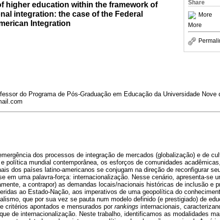
Share
 of higher education within the framework of
nal integration: the case of the Federal
More
American Integration
More
Permali
fessor do Programa de Pós-Graduação em Educação da Universidade Nove d
mail.com
emergência dos processos de integração de mercados (globalização) e de cul
 política mundial contemporânea, os esforços de comunidades acadêmicas, 
ais dos países latino-americanos se conjugam na direção de reconfigurar seu
e em uma palavra-força: internacionalização. Nesse cenário, apresenta-se u
amente, a contrapor) as demandas locais/nacionais históricas de inclusão e p
referidas ao Estado-Nação, aos imperativos de uma geopolítica do conhecime
alismo, que por sua vez se pauta num modelo definido (e prestigiado) de ed
me critérios apontados e mensurados por
rankings
internacionais, caracteriza
que de internacionalização. Neste trabalho, identificamos as modalidades ma