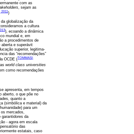
 permanente com as
akeholders
, sejam as
 2011
)
 da globalização da
consideramos a cultura
013
), ecoando a dinâmica
mico mundial e, em
ião a procedimentos de
 aberta e superávit
ucação superior, legitima-
uência das “recomendações”
TOMMASI;
 da OCDE (
das
world class universities
bem como recomendações
s se apresenta, em tempos
 aberto, o que põe no
dades, quanto a
a (simbólica e material) da
a humanidade) para um
a os mercados,
 garantidores da
ção - agora em escala
pensatório das
eriormente estatais, caso