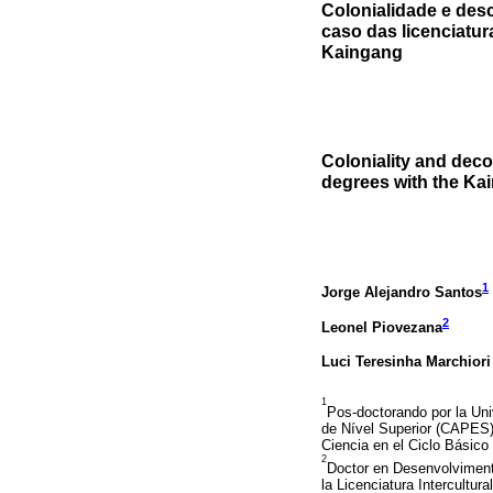
Colonialidade e des
caso das licenciatur
Kaingang
Coloniality and deco
degrees with the Ka
1
Jorge Alejandro Santos
2
Leonel Piovezana
Luci Teresinha Marchiori
1
Pos-doctorando por la Un
de Nível Superior (CAPES).
Ciencia en el Ciclo Básic
2
Doctor en Desenvolviment
la Licenciatura Intercultu