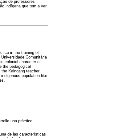
mação de professores
ão indígena que tem a ver
tice in the training of
he Universidade Comunitária
e colonial character of
se the pedagogical
in the Kaingang teacher
 indigenous population like
es.
rolla una práctica
una de las características