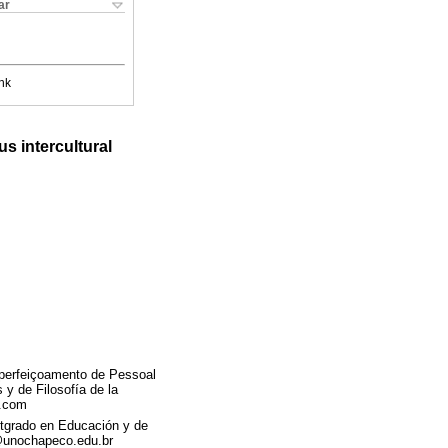
ar
nk
us intercultural
Aperfeiçoamento de Pessoal
 y de Filosofía de la
l.com
stgrado en Educación y de
l@unochapeco.edu.br