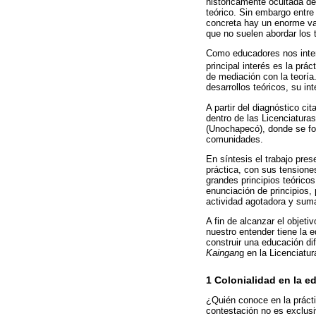
historicamente ocultada de
teórico. Sin embargo entre l
concreta hay un enorme vac
que no suelen abordar los t
Como educadores nos intere
principal interés es la prá
de mediación con la teoría.
desarrollos teóricos, su in
A partir del diagnóstico ci
dentro de las Licenciatura
(Unochapecó), donde se fo
comunidades.
En síntesis el trabajo pres
práctica, con sus tensione
grandes principios teórico
enunciación de principios,
actividad agotadora y suma
A fin de alcanzar el objeti
nuestro entender tiene la 
construir una educación di
Kaingan
g en la Licenciatu
1 Colonialidad en la e
¿Quién conoce en la prácti
contestación no es exclusi