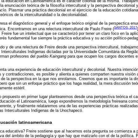
 la educación en Latinoamerica es el carácter colonial de la misma. Trabaja
a enunciación teórica de la filosofía intercultural y la perspectiva decolonial 
ío. Plasmar una práctica decolonial en el ejercicio de la educación cotidia
eóricos de la interculturalidad o la decolonialidad.
sa el diagnóstico general y el enfoque teórico original de la perspectica enu
SANTOS, 2017
ctica. Encontramos en una relectura intercultural de Paulo Freire (
 Freire fue un intelectual que se caracterizó por tener un claro foco en la apl
terés fundamental fue siempre la práctica educativa y su acción político-peda
tado y de una relectura de Freire desde una perspectiva intercultural, trabaja
s Interculturales Indígenas dictadas por la Universidade Comunitária da Regi
rman profesores del pueblo
Kaingang
para que ocupen los cargos docentes e
enta una experiencia de educación intercultural y decolonial. Nuestra intenci
s y contradicciones, es posible y alienta a quienes comparten nuestra visión 
s de la perspectiva en la que nos enrolamos. Creemos que es importante la dis
 pero que sin un enfoque práctico que los haga realidad, la mera discusión teó
mente estéril.
vo propuesto en primer lugar plantearemos desde una perspectiva teórica el car
educación el Latinoamérica, luego expondremos la metodología freireana com
ferente, y finalmente relataremos una de las experiencias prácticas realizada
ras Interculturales Indígenas de la Unochapecó.
ducación latinoamericana
ca educativa? Freire sostiene que al hacernos esta pregunta se comienza a p
va del ámbito de la pedagogía y que hay que matizarlo con el de la política.