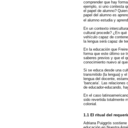
comprender que hay formas 
ejemplo, si uno contesta q
el papel de alumno? Quien 
papel del alumno es aprend
el alumno estudia y aprend
En un contexto intercultur
cultural procede? ¿En qué
vehículo capaz de contener
la lengua será capaz de te
En la educación que Freire 
forma que este último se t
saberes previos y que el q
conocimiento nuevo al que
Si se educa desde una cul
transmitido (la lengua) y e
lengua del docente, estamo
‘bancaria’. Las relaciones
de educador-educando, hay 
En el caso latinoamerican
sido revertida totalmente 
colonial.
1.1 El ritual del requ
Adriana Puiggrós sostiene 
educación en Nuestra Amér