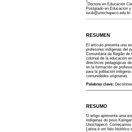
3
Doctora en Educación Cien
Postgrado en Educación y d
lucib@unochapeco.edu.br
RESUMEN
El artículo presenta una e
profesores indígenas del p
Comunitária da Região de 
colonial de la educación e
directrices pedagógicas de 
en la formación de profes
para la población indígena 
comunidades originarias.
Palabras clave:
Decolonia
RESUMO
O artigo apresenta uma exp
indígenas do povo Kaingang
Unochapecó. Começamos co
Latina é um fato histórico