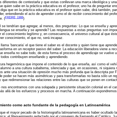
diferentes de contestarla y que estas conllevan una marca ideológica y una 
ue quien sabe en la práctica educativa es el profesor, uno ha de preguntar e
diga que en la práctica educativa es el profesor quien sabe, dirá también, par
er, entendiendo el acto de aprender como el de recibir conocimiento del profe
FREIRE, 1988
e. (
)
al se tendrían que agregar, al menos, dos preguntas: Lo que se enseña y apr
 lengua se enseña y se aprende? Las respuestas a estas preguntas son impor
 el conocimiento legítimo y, en consecuencia, el universo cultural al que és
ner conocimiento, el que no, será incapaz.
llama ‘bancaria’ el que tiene el saber es el docente y quien tiene que aprende
rasforma en un receptor pasivo del saber. La educación liberadora viene a re
ue enseña no sabe todo, de esta forma el proceso de aprendizaje se vuelve u
 todos contribuyen enseñando y aprendiendo.
tura hegemónica que impone el contenido de lo que enseña, así como el vehí
l alumno a una cultura subalterna, silenciada y que, en ocasiones, ni siquiera
s ante una situación de opresión mucho más profunda que la descripta por Fr
 de poder se hacen más asimétricas y para transformarlas no basta sólo un rep
que redimensionar las relaciones entre las culturas que se ponen en contac
o nos encontramos con una solapada y persistente situación colonial en el 
más allá de los esfuerzos y procesos en marcha. A continuación expondremos 
erimiento como acto fundante de la pedagogía en Latinoamérica
que el mayor pecado de la historiografía latinoamericana es haber ocultado l
ica: el Requerimiento redactado por el consejero de Fernando el Católico, J