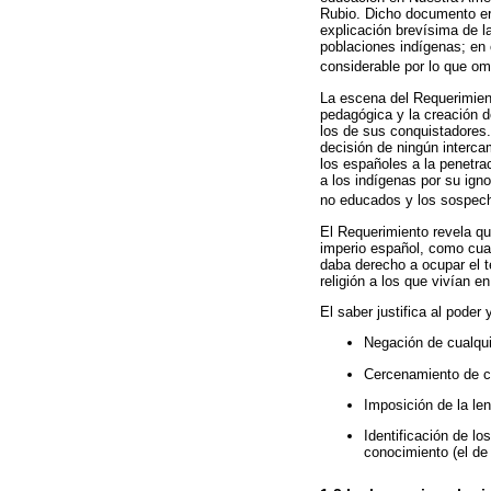
Rubio. Dicho documento era
explicación brevísima de la
poblaciones indígenas; en 
considerable por lo que om
La escena del Requerimient
pedagógica y la creación d
los de sus conquistadores. 
decisión de ningún interca
los españoles a la penetra
a los indígenas por su ign
no educados y los sospech
El Requerimiento revela que
imperio español, como cualq
daba derecho a ocupar el ter
religión a los que vivían en 
El saber justifica al poder
Negación de cualquie
Cercenamiento de cu
Imposición de la len
Identificación de lo
conocimiento (el de 