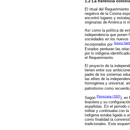
1.2 La herencia coloni
El ritual del Requerimient
negativa de la Corona españ
encontró lugares y estrate
originarias de América ni 
Así como la política de ext
independencia que ponen fin
sociedades en los nuevos e
Souza Sant
incorporados por
Estados perduran las relac
por lo indígena identifica
el Requerimiento.
El proyecto de la independ
tienen entre sus ambicione
padre de los sistemas edu
las elites de la independe
homogénea y universal, am
patriotismo como recuerdo
Piovezana (2007
Según
), en
brasilera y su configuració
españolas. En el período co
militar y continuaba con la
indígena estaba ligada a un
como finalidad la conversió
tradicionales. Este esquem