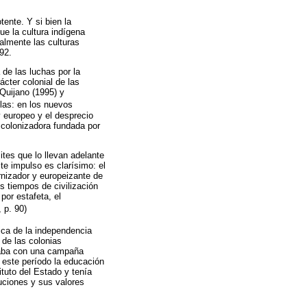
ente. Y si bien la
ue la cultura indígena
almente las culturas
92.
 de las luchas por la
ácter colonial de las
Quijano (1995) y
llas: en los nuevos
y europeo y el desprecio
 colonizadora fundada por
tes que lo llevan adelante
te impulso es clarísimo: el
nizador y europeizante de
s tiempos de civilización
or estafeta, el
, p. 90)
mica de la independencia
 de las colonias
iciaba con una campaña
n este período la educación
ituto del Estado y tenía
tuciones y sus valores