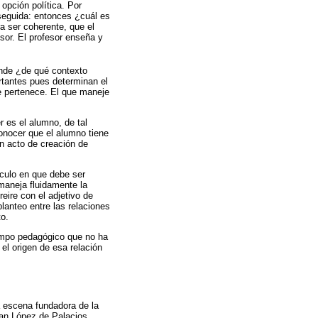
opción política. Por
nseguida: entonces ¿cuál es
a ser coherente, que el
sor. El profesor enseña y
ende ¿de qué contexto
tantes pues determinan el
te pertenece. El que maneje
r es el alumno, de tal
conocer que el alumno tiene
n acto de creación de
culo en que debe ser
 maneja fluidamente la
eire con el adjetivo de
lanteo entre las relaciones
to.
campo pedagógico que no ha
el origen de esa relación
a escena fundadora de la
uan López de Palacios