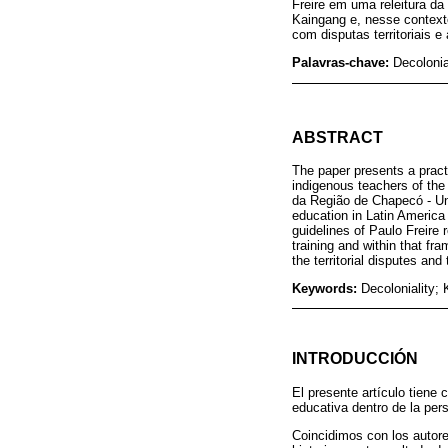
Freire em uma releitura da
Kaingang e, nesse context
com disputas territoriais 
Palavras-chave:
Decolonia
ABSTRACT
The paper presents a practi
indigenous teachers of the
da Região de Chapecó - Uno
education in Latin America 
guidelines of Paulo Freire 
training and within that f
the territorial disputes an
Keywords:
Decoloniality; 
INTRODUCCIÓN
El presente artículo tiene
educativa dentro de la persp
Coincidimos con los autore