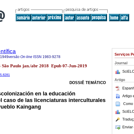
ntífica
Serviços P
-1949
versão On-line
ISSN
1983-9278
Journal
5 São Paulo jan./abr 2018 Epub 07-Jun-2019
SciELO
45.8281
Artigo
DOSSIÊ TEMÁTICO
Espanh
scolonización en la educación
Artigo
l caso de las licenciaturas interculturales
Como c
Pueblo Kaingang
SciELO
Traduç
Enviar 