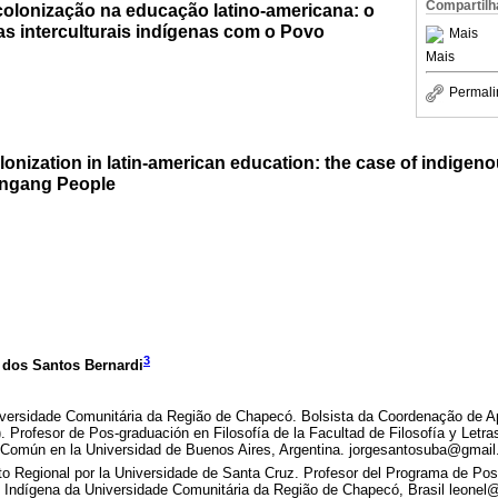
Compartilh
colonização na educação latino-americana: o
as interculturais indígenas com o Povo
Mais
Mais
Permali
lonization in latin-american education: the case of indigeno
ingang People
3
 dos Santos Bernardi
iversidade Comunitária da Região de Chapecó. Bolsista da Coordenação de 
 Profesor de Pos-graduación en Filosofía de la Facultad de Filosofía y Letras
o Común en la Universidad de Buenos Aires, Argentina. jorgesantosuba@gmai
o Regional por la Universidade de Santa Cruz. Profesor del Programa de Po
ral Indígena da Universidade Comunitária da Região de Chapecó, Brasil leone