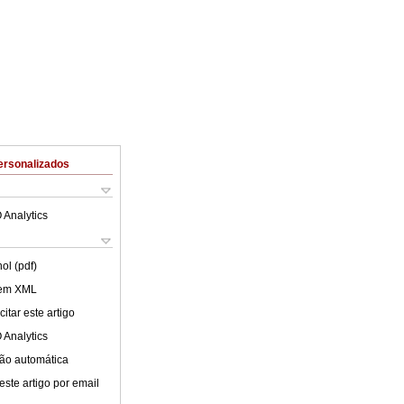
ersonalizados
 Analytics
ol (pdf)
 em XML
itar este artigo
 Analytics
ão automática
este artigo por email