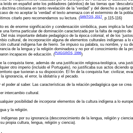
 leído en español ante los pobladores (atónitos) de las tierras que ‘descubría
 doctrina cristiana en tanto revelación de la “verdad” y del derecho a sujetar 
caso de no aceptar la ‘verdad’ el texto amenaza con el exterminio de la pobl
SANTOS, 2017
itimos citarlo pero recomendamos su lectura. (
, p.115-116)
o es de enorme significación y condensación simbólica, pues implica la fund
e una forma particular de dominación caracterizada por la falta de registro de
Del más importante debate pedagógico de la época colonial, el de los ‘justos t
mbio cultural, de incorporación alguna de elementos culturales indígenas a lo 
ción cultural indígena fue de hierro. Se impuso su palabra, su nombre, y su di
orancia de la lengua y la religión dominadora y no por el conocimiento de la p
PUIGGRÓS, 1996
aron incapaces de educación. (
)
 la conquista tiene, además de una justificación religiosa-teológica, una just
uier otro imperio (incluido el Portugués), no justificaba sus actos diciendo qu
ritorio que tuvieran a su disposición. El fin de la conquista fue: civilizar, eva
la ignorancia, el error, la idolatría y el pecado.
 y el poder al saber. Las características de la relación pedagógica que se crea
r intercambio cultural.
alquier posibilidad de incorporar elementos de la cultura indígena a lo europ
gua y la religión.
s indígenas por su ignorancia (desconocimiento de la lengua, religión y cienci
su propia cultura, lengua, religión y ciencia).