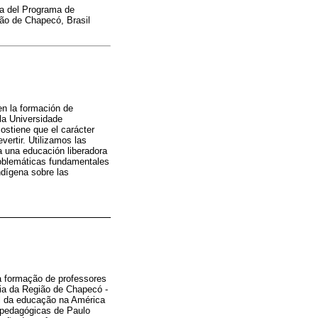
ra del Programa de
ião de Chapecó, Brasil
en la formación de
 la Universidade
ostiene que el carácter
vertir. Utilizamos las
ca una educación liberadora
roblemáticas fundamentales
indígena sobre las
na formação de professores
ria da Região de Chapecó -
l da educação na América
s pedagógicas de Paulo