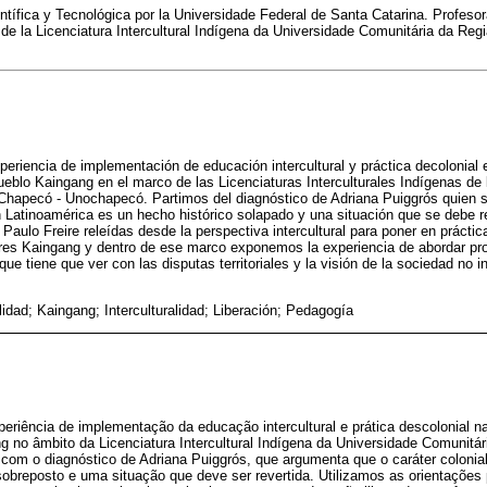
tífica y Tecnológica por la Universidade Federal de Santa Catarina. Profeso
e la Licenciatura Intercultural Indígena da Universidade Comunitária da Reg
xperiencia de implementación de educación intercultural y práctica decolonial 
ueblo Kaingang en el marco de las Licenciaturas Interculturales Indígenas de
Chapecó - Unochapecó. Partimos del diagnóstico de Adriana Puiggrós quien s
n Latinoamérica es un hecho histórico solapado y una situación que se debe re
Paulo Freire releídas desde la perspectiva intercultural para poner en prácti
ores Kaingang y dentro de ese marco exponemos la experiencia de abordar p
que tiene que ver con las disputas territoriales y la visión de la sociedad no 
lidad; Kaingang; Interculturalidad; Liberación; Pedagogía
eriência de implementação da educação intercultural e prática descolonial 
 no âmbito da Licenciatura Intercultural Indígena da Universidade Comunitá
m o diagnóstico de Adriana Puiggrós, que argumenta que o caráter colonia
 sobreposto e uma situação que deve ser revertida. Utilizamos as orientaçõe