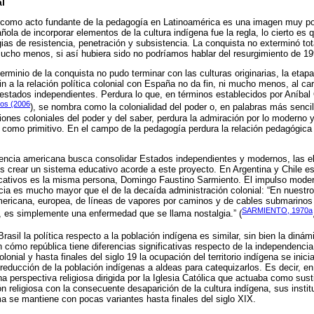
al
o como acto fundante de la pedagogía en Latinoamérica es una imagen muy pot
ola de incorporar elementos de la cultura indígena fue la regla, lo cierto es q
gias de resistencia, penetración y subsistencia. La conquista no exterminó tot
mucho menos, si así hubiera sido no podríamos hablar del resurgimiento de 19
erminio de la conquista no pudo terminar con las culturas originarias, la etapa
 a la relación política colonial con España no da fin, ni mucho menos, al car
stados independientes. Perdura lo que, en términos establecidos por Aníbal 
os (2006
), se nombra como la colonialidad del poder o, en palabras más senci
iones coloniales del poder y del saber, perdura la admiración por lo moderno 
do como primitivo. En el campo de la pedagogía perdura la relación pedagógica
encia americana busca consolidar Estados independientes y modernos, las eli
s crear un sistema educativo acorde a este proyecto. En Argentina y Chile es
cativos es la misma persona, Domingo Faustino Sarmiento. El impulso moder
ncia es mucho mayor que el de la decaída administración colonial: “En nuestro
ericana, europea, de líneas de vapores por caminos y de cables submarinos p
SARMIENTO, 1970a
, es simplemente una enfermedad que se llama nostalgia.” (
 Brasil la política respecto a la población indígena es similar, sin bien la diná
n cómo república tiene diferencias significativas respecto de la independencia
lonial y hasta finales del siglo 19 la ocupación del territorio indígena se in
 reducción de la población indígenas a aldeas para catequizarlos. Es decir, e
a perspectiva religiosa dirigida por la Iglesia Católica que actuaba como sust
n religiosa con la consecuente desaparición de la cultura indígena, sus insti
a se mantiene con pocas variantes hasta finales del siglo XIX.