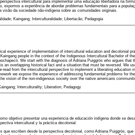
 perspectiva intercultural para implementar uma educação libertadora na for
o, expomos a experiência de abordar problemas fundamentais para a populaç
e a visão da sociedade não-indígena sobre as comunidades originais.
lidade; Kaingang; Interculturalidade; Libertacão; Pedagogia
cal experience of implementation of intercultural education and decolonial prac
 Kaingang people in the context of the Indigenous Intercultural Bachelor of t
chapecó. We start with the diagnosis of Adriana Puiggrós who argues that th
is an overlapping historical fact and a situation that must be reversed. We u
re-read from the intercultural perspective to implement a liberating education 
ramework we expose the experience of addressing fundamental problems for the
d the vision of the non-indigenous society over the native americans communiti
Kaingang; Interculturality; Liberation; Pedagogy
 como objetivo presentar una experiencia de educación indígena donde se desar
ectiva intercultural y la práctica decolonial.
s que escriben desde la perspectiva decolonial, como Adriana Puiggrós, que 