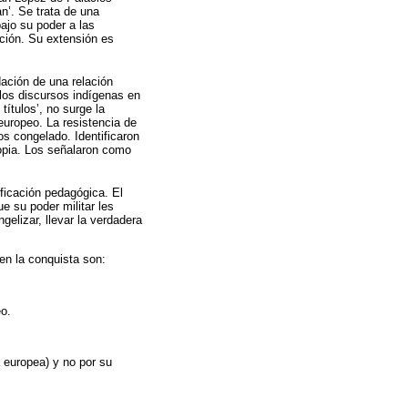
n’. Se trata de una
bajo su poder a las
ación. Su extensión es
ación de una relación
 los discursos indígenas en
ítulos’, no surge la
europeo. La resistencia de
os congelado. Identificaron
ropia. Los señalaron como
ificación pedagógica. El
e su poder militar les
ngelizar, llevar la verdadera
 en la conquista son:
eo.
a europea) y no por su