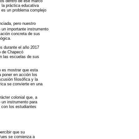
mos dentro de ese marco
y la práctica educativa
na es un problema complejo
nciada, pero nuestro
) un importante instrumento
icación concreta de sus
gógica.
mos durante el año 2017
ão de Chapecó
n las escuelas de sus
ón es mostrar que esta
a poner en acción los
cusión filosófica y la
rica se convierte en una
ácter colonial que, a
o un instrumento para
s con los estudiantes
ercibir que su
 Pues se comienza a