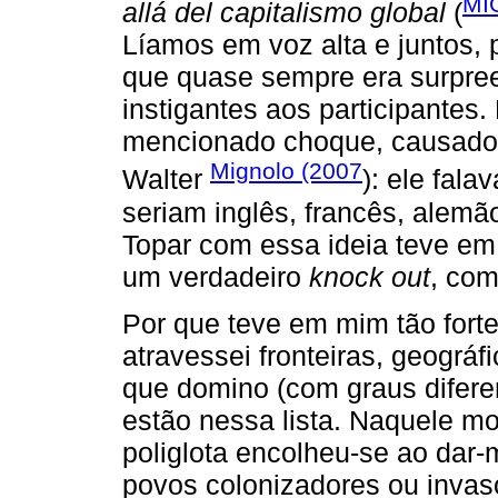
MI
allá del capitalismo global
(
Líamos em voz alta e juntos, 
que quase sempre era surpree
instigantes aos participantes
mencionado choque, causado p
Mignolo (2007
Walter
): ele fala
seriam inglês, francês, alemão
Topar com essa ideia teve em
um verdadeiro
knock out
, com
Por que teve em mim tão fort
atravessei fronteiras, geográfi
que domino (com graus difere
estão nessa lista. Naquele m
poliglota encolheu-se ao dar
povos colonizadores ou invas