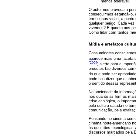
menos tolerável.
O autor nos provoca a pe
conseguirmos estancá-lo, d
em nossas vidas, a ponto 
qualquer perigo. Cada vez
vivemos? E quanto aos pe
Como lidar com tantos me
Mídia e artefatos cult
Consumidores conscientes 
aparece mais uma faceta da
(2004
) alerta para a impor
produtos tão diversos como
do que pode ser apropriad
pode nos dizer que o sabe
o sentido dessas represen
Na sociedade da informaçã
nos quanto as formas mais
crise ecológica, o import
pela cultura datada no te
comunicação, pela exaltaçã
Pensando no cinema como u
cinema norte-americano no
às questões tecnológicas 
discursos marcados pela E