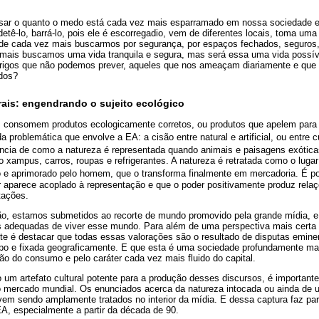
nsar o quanto o medo está cada vez mais esparramado em nossa sociedade 
etê-lo, barrá-lo, pois ele é escorregadio, vem de diferentes locais, toma um
de cada vez mais buscarmos por segurança, por espaços fechados, seguros, 
 mais buscamos uma vida tranquila e segura, mas será essa uma vida poss
rigos que não podemos prever, aqueles que nos ameaçam diariamente e que
dos?
urais: engendrando o sujeito ecológico
consomem produtos ecologicamente corretos, ou produtos que apelem para a
 problemática que envolve a EA: a cisão entre natural e artificial, ou entre c
tância de como a natureza é representada quando animais e paisagens exótic
 xampus, carros, roupas e refrigerantes. A natureza é retratada como o luga
o e aprimorado pelo homem, que o transforma finalmente em mercadoria. É p
r aparece acoplado à representação e que o poder positivamente produz rela
tações.
o, estamos submetidos ao recorte de mundo promovido pela grande mídia, e
 adequadas de viver esse mundo. Para além de uma perspectiva mais certa 
ante é destacar que todas essas valorações são o resultado de disputas emi
mpo e fixada geograficamente. E que esta é uma sociedade profundamente ma
o do consumo e pelo caráter cada vez mais fluido do capital.
m artefato cultural potente para a produção desses discursos, é importante
 mercado mundial. Os enunciados acerca da natureza intocada ou ainda de
vem sendo amplamente tratados no interior da mídia. E dessa captura faz pa
A, especialmente a partir da década de 90.