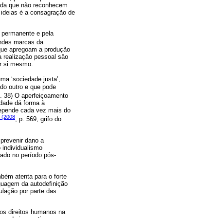
vida que não reconhecem
ideias é a consagração de
 permanente e pela
andes marcas da
 que apregoam a produção
 a realização pessoal são
or si mesmo.
ma ‘sociedade justa’,
 do outro e que pode
p. 38) O aperfeiçoamento
edade dá forma à
 depende cada vez mais do
r (2008
, p. 569, grifo do
 prevenir dano a
 individualismo
cado no período pós-
bém atenta para o forte
nguagem da autodefinição
ulação por parte das
os direitos humanos na