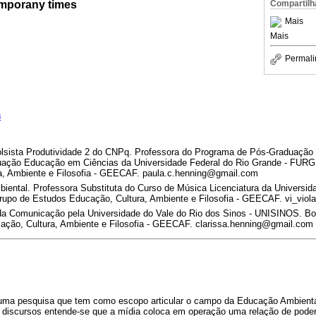
emporany times
Compartilh
Mais
Mais
Permali
3
lsista Produtividade 2 do CNPq. Professora do Programa de Pós-Graduação
ação Educação em Ciências da Universidade Federal do Rio Grande - FURG.
a, Ambiente e Filosofia - GEECAF. paula.c.henning@gmail.com
ental. Professora Substituta do Curso de Música Licenciatura da Universida
rupo de Estudos Educação, Cultura, Ambiente e Filosofia - GEECAF. vi_vio
a Comunicação pela Universidade do Vale do Rio dos Sinos - UNISINOS. Bo
ação, Cultura, Ambiente e Filosofia - GEECAF. clarissa.henning@gmail.com
e uma pesquisa que tem como escopo articular o campo da Educação Ambienta
 discursos entende-se que a mídia coloca em operação uma relação de poder 