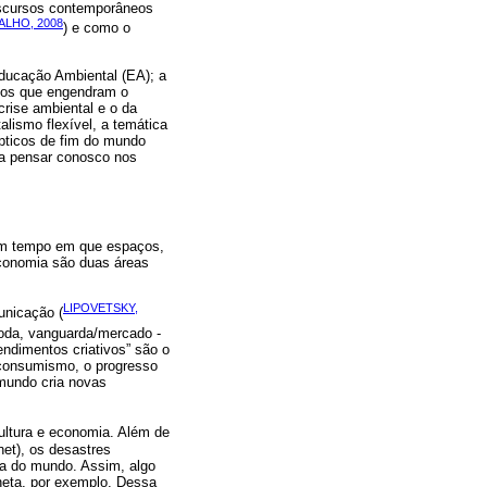
discursos contemporâneos
ALHO, 2008
) e como o
ducação Ambiental (EA); a
icos que engendram o
crise ambiental e o da
lismo flexível, a temática
pticos de fim do mundo
 a pensar conosco nos
 um tempo em que espaços,
conomia são duas áreas
LIPOVETSKY,
unicação (
moda, vanguarda/mercado -
endimentos criativos” são o
o consumismo, o progresso
-mundo cria novas
cultura e economia. Além de
net), os desastres
ia do mundo. Assim, algo
neta, por exemplo. Dessa