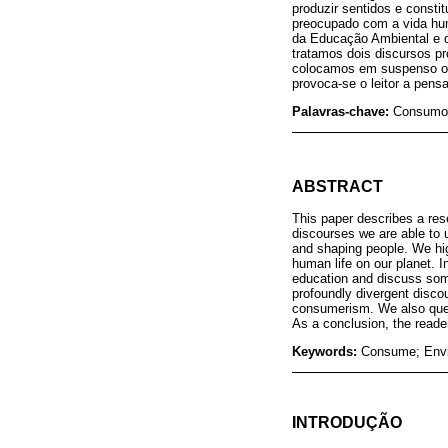
produzir sentidos e consti
preocupado com a vida hu
da Educação Ambiental e d
tratamos dois discursos p
colocamos em suspenso os
provoca-se o leitor a pens
Palavras-chave:
Consumo;
ABSTRACT
This paper describes a res
discourses we are able to 
and shaping people. We hig
human life on our planet. I
education and discuss some
profoundly divergent disco
consumerism. We also quest
As a conclusion, the reader
Keywords:
Consume; Envir
INTRODUÇÃO