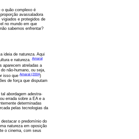
e o quão complexo é
a proporção avassaladora
vigiados e protegidos de
ível no mundo em que
 não sabemos enfrentar?
 ideia de natureza. Aqui
Amaral
ultura e natureza.
as aparecem atreladas a
r do não-humano, ou seja,
Amaral (2004
or isso que
)
ções de força que disputam
 tal abordagem adestra-
ou errada sobre a EA e a
nentemente determinadas
rcada pelas tecnologias da
 destacar o predomínio do
 uma natureza em oposição
rte o cinema, com seus