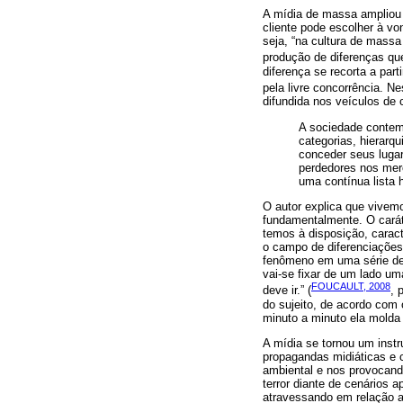
A mídia de massa ampliou
cliente pode escolher à vo
seja, “na cultura de mass
produção de diferenças qu
diferença se recorta a par
pela livre concorrência. N
difundida nos veículos de
A sociedade contem
categorias, hierarq
conceder seus lugar
perdedores nos mer
uma contínua lista h
O autor explica que vivem
fundamentalmente. O caráte
temos à disposição, caract
o campo de diferenciações
fenômeno em uma série de a
vai-se fixar de um lado um
FOUCAULT, 2008
deve ir.” (
, 
do sujeito, de acordo com
minuto a minuto ela molda 
A mídia se tornou um inst
propagandas midiáticas e
ambiental e nos provocand
terror diante de cenários 
atravessando em relação a