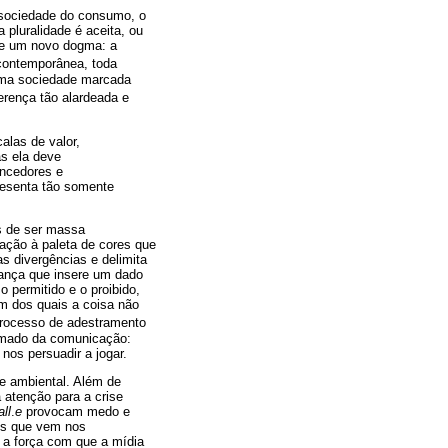
 sociedade do consumo, o
 pluralidade é aceita, ou
 de um novo dogma: a
 contemporânea, toda
 uma sociedade marcada
ferença tão alardeada e
las de valor,
as ela deve
encedores e
resenta tão somente
s de ser massa
lação à paleta de cores que
as divergências e delimita
rança que insere um dado
 permitido e o proibido,
ém dos quais a coisa não
 processo de adestramento
rimado da comunicação:
nos persuadir a jogar.
se ambiental. Além de
atenção para a crise
ll
.
e
provocam medo e
des que vem nos
 a força com que a mídia