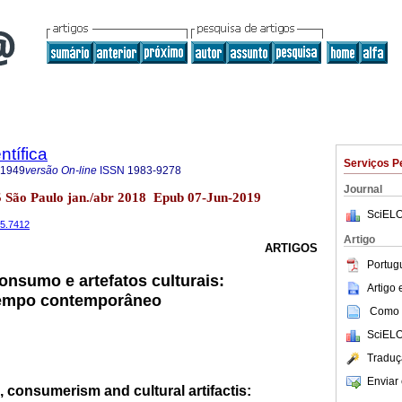
ntífica
Serviços P
-1949
versão On-line
ISSN
1983-9278
Journal
5 São Paulo jan./abr 2018 Epub 07-Jun-2019
SciELO
45.7412
Artigo
ARTIGOS
Portug
onsumo e artefatos culturais:
Artigo
tempo contemporâneo
Como c
SciELO
Traduç
Enviar 
, consumerism and cultural artifactis: