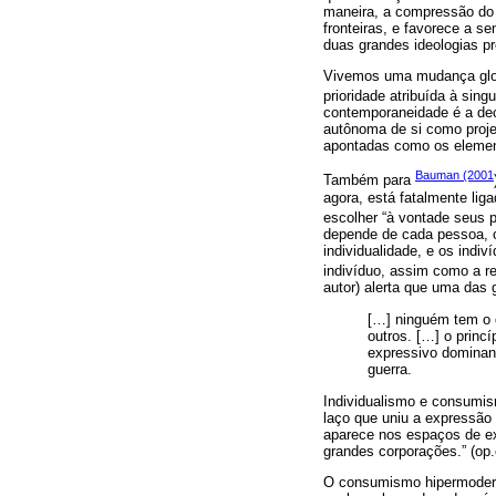
maneira, a compressão do
fronteiras, e favorece a 
duas grandes ideologias pr
Vivemos uma mudança glob
prioridade atribuída à sing
contemporaneidade é a dec
autônoma de si como projeto
apontadas como os element
Bauman (2001
Também para
agora, está fatalmente lig
escolher “à vontade seus p
depende de cada pessoa, o 
individualidade, e os indi
indivíduo, assim como a r
autor) alerta que uma das 
[…] ninguém tem o d
outros. […] o princ
expressivo dominant
guerra.
Individualismo e consumis
laço que uniu a expressão 
aparece nos espaços de ex
grandes corporações.” (op.c
O consumismo hipermodern