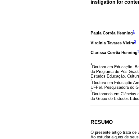
instigation for cont
1
Paula Corrêa Henning
2
Virgínia Tavares Vieira
Clarissa Corrêa Henning
1
Doutora em Educação. Bo
do Programa de Pós-Gradu
Estudos Educação, Cultur
2
Doutora em Educação Ambi
UFPel. Pesquisadora do G
3
Doutoranda em Ciências d
do Grupo de Estudos Educ
RESUMO
O presente artigo trata d
Ao estudar alguns de seus