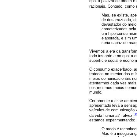
qual a palavra de ordem é 
racionais. Contudo, como
Mas, se existe, ap
de desarrazoado, de
devastador do meio
caracterizadas pela
um hiperconsumismo
elaborada, e sim u
seria capaz de rea
Vivemos a era da transfor
todo instante e no qual a 
superfície social e econômic
O consumo exacerbado, as 
tratados no interior das m
meios comunicacionais nos
atentarmos cada vez mais
nos mesmos meios comunica
mundo.
Certamente a crise ambien
apresentado leva à sensa
veículos de comunicação v
B
da vida humana? Talvez
estamos experimentando:
O medo é reconheci
Mas é a inseguranç