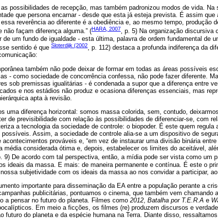
 as possibilidades de recepção, mas também padronizou modos de vida. Na
ntade que persona encarnar - desde que esta já esteja prevista. É assim que a
a essa reverência ao diferente é a obediência e, ao mesmo tempo, produção
HARA, 2007
e não façam diferença alguma.” (
, p. 5) Na organização discursiva
tir de um fundo de igualdade - esta última, palavra de ordem fundamental de
Sloterdijk (2002
esse sentido é que
, p. 112) destaca a profunda indiferença da di
 comunicação:
porânea também não pode deixar de formar em todas as áreas possíveis esca
uias - como sociedade de concorrência confessa, não pode fazer diferente. M
es sob premissas igualitárias - é condenada a supor que a diferença entre v
cados e nos estádios não produz e ocasiona diferenças essenciais, mas rep
ierárquica apta à revisão.
os uma diferença horizontal: somos massa colorida, sem, contudo, deixarmo
r de previsibilidade com relação às possibilidades de diferenciar-se, com re
eriza a tecnologia da sociedade de controle: o biopoder. É este quem regula 
 possíveis. Assim, a sociedade de controle alia-se a um dispositivo de segu
contecimentos prováveis e, “em vez de instaurar uma divisão binária entre o
a média considerada ótima e, depois, estabelecer os limites do aceitável, al
p. 9) De acordo com tal perspectiva, então, a mídia pode ser vista como um
 os ideais da massa. E mais: de maneira permanente e contínua. É este o p
nossa subjetividade com os ideais da massa ao nos convidar a participar, ao 
rumento importante para disseminação da EA entre a população perante a cri
 campanhas publicitárias, pontuamos o cinema, que também vem chamando a 
o a pensar no futuro do planeta. Filmes como
2012
,
Batalha por T.E.R.A
e
Wa
apocalípticos. Em meio a ficções, os filmes (re) produzem discursos e verda
o futuro do planeta e da espécie humana na Terra. Diante disso, ressaltamos