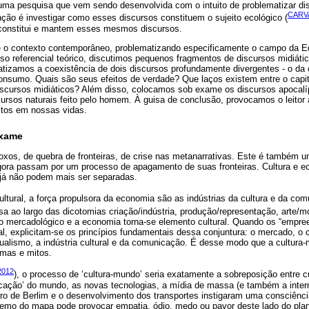
e uma pesquisa que vem sendo desenvolvida com o intuito de problematizar 
CARV
nção é investigar como esses discursos constituem o sujeito ecológico (
 constitui e mantem esses mesmos discursos.
e o contexto contemporâneo, problematizando especificamente o campo da E
o referencial teórico, discutimos pequenos fragmentos de discursos midiát
atizamos a coexistência de dois discursos profundamente divergentes - o da 
onsumo. Quais são seus efeitos de verdade? Que laços existem entre o capita
discursos midiáticos? Além disso, colocamos sob exame os discursos apocalí
ursos naturais feito pelo homem. À guisa de conclusão, provocamos o leitor
itos em nossas vidas.
exame
xos, de quebra de fronteiras, de crise nas metanarrativas. Este é também
ora passam por um processo de apagamento de suas fronteiras. Cultura e e
, já não podem mais ser separadas.
ltural, a força propulsora da economia são as indústrias da cultura e da com
sa ao largo das dicotomias criação/indústria, produção/representação, arte/
do mercadológico e a economia torna-se elemento cultural. Quando os “empre
al, explicitam-se os princípios fundamentais dessa conjuntura: o mercado, 
vidualismo, a indústria cultural e da comunicação. É desse modo que a cultura
rmas e mitos.
2012
), o processo de ‘cultura-mundo’ seria exatamente a sobreposição entre 
icação’ do mundo, as novas tecnologias, a mídia de massa (e também a inter
ro de Berlim e o desenvolvimento dos transportes instigaram uma consciênc
remo do mapa pode provocar empatia, ódio, medo ou pavor deste lado do pla