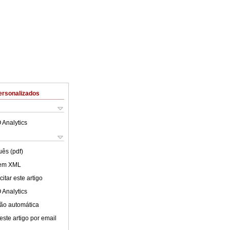
ersonalizados
 Analytics
uês (pdf)
 em XML
itar este artigo
 Analytics
ão automática
este artigo por email