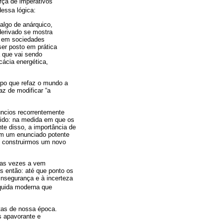
rça de imperativos
dessa lógica:
lgo de anárquico,
derivado se mostra
] em sociedades
er posto em prática
 que vai sendo
ácia energética,
mpo que refaz o mundo a
az de modificar “a
úncios recorrentemente
lvido: na medida em que os
te disso, a importância de
ém um enunciado potente
l construirmos um novo
itas vezes a vem
 então: até que ponto os
nsegurança e à incerteza
íquida moderna que
tas de nossa época.
s apavorante e