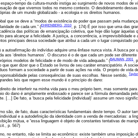
 espaço-tempo da cultura-mundo instiga ao surgimento de novos modos de 
sensação de que vivemos todos no mesmo contexto. O desdobramento dessas 
óprias de um mundo globalizado - a ecologia e os direitos humanos.
al que se deve a “modos de existência do poder que passam pela mudança
EHRENBERG, 2010
ularidade de cada um.” (
, p. 174) É por isso que uma das gr
adência das políticas de emancipação coletiva, que hoje dão lugar àquelas
 para alcançar a felicidade. A justiça, a concorrência, a imprevisibilidade e
os principais dessa sociedade que atribui a cada um o lugar conquistado p
) a autoafirmação do indivíduo adquire uma ênfase nunca vista. A busca por u
ada aos ‘direitos humanos’. O discurso é o de que cada um pode ser diferente
BAUMAN, 2001
róprios modelos de felicidade e de modo de vida adequado.” (
, 
que quer dizer que o Estado se livrou de seu caráter emancipatório. A soci
víduos formam a sociedade a partir de suas ações na vida. O projeto de vida
Taylo
esponsabilidade pelas consequências de suas escolhas. Nesse sentido,
grandes leis que regem esse mundo é o princípio do dano:
ireito de interferir na minha vida para o meu próprio bem, mas somente para
ípio do dano é amplamente endossado e parece ser a fórmula demandada pelo
e. […] De fato, a ‘busca pela felicidade (individual)’ assume um novo signifi
mo são, de fato, duas características fundamentais deste tempo. O autor tam
individual e a autodefinição da identidade com a venda de mercadorias: a li
ibição mútua, e “essa linguagem é objeto de constantes tentativas de manip
it., p. 567)
o, no entanto, não se limita ao econômico: existe também uma imposição d