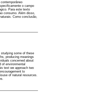
to contemporâneo
especificamente o campo
gico. Para este texto
 ao consumo. Além disso,
naturais. Como conclusão,
y studying some of these
uths, producing meanings
ividuals concerned about
ld of environmental
his text we approach two
t encouragement to
suse of natural resources.
es.