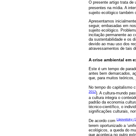
O presente artigo trata d
presentes na mídia. A inte
sujeito ecológico também
Apresentamos inicialment
seguir, embasadas em noss
sujeito ecológico. Problem
incitação permanente ao c
da sustentabilidade e os 
devido ao mau uso dos rec
atravessamentos de tais d
A crise ambiental em 
Este é um tempo de parado
antes bem demarcados, ag
que, para muitos teóricos
No tempo do capitalismo cu
2012
). A cultura-mundo pas
a cultura integra o conteú
padrão da economia cultur
técnico-científico, o indi
significações culturais, no
Lipovetsky (
De acordo com
terem oportunizado a ‘unif
ecológicos, a queda do mu
que aconteça no outro ext