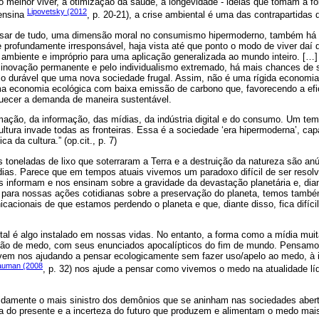
o melhor viver, a otimização da saúde, a longevidade - ideias que tomam a fo
Lipovetsky (2012
 ensina
, p. 20-21), a crise ambiental é uma das contrapartidas 
esar de tudo, uma dimensão moral no consumismo hipermoderno, também há a
 profundamente irresponsável, haja vista até que ponto o modo de viver daí 
 ambiente e impróprio para uma aplicação generalizada ao mundo inteiro. […
 inovação permanente e pelo individualismo extremado, há mais chances de s
 durável que uma nova sociedade frugal. Assim, não é uma rígida economia
ma economia ecológica com baixa emissão de carbono que, favorecendo a efic
quecer a demanda de maneira sustentável.
mação, da informação, das mídias, da indústria digital e do consumo. Um te
cultura invade todas as fronteiras. Essa é a sociedade ‘era hipermoderna’, cap
a da cultura.” (op.cit., p. 7)
toneladas de lixo que soterraram a Terra e a destruição da natureza são an
ídias. Parece que em tempos atuais vivemos um paradoxo difícil de ser reso
 informam e nos ensinam sobre a gravidade da devastação planetária e, dian
 para nossas ações cotidianas sobre a preservação do planeta, temos tamb
cionais de que estamos perdendo o planeta e que, diante disso, fica difíci
tal é algo instalado em nossas vidas. No entanto, a forma como a mídia mu
ção de medo, com seus enunciados apocalípticos do fim de mundo. Pensamos
em nos ajudando a pensar ecologicamente sem fazer uso/apelo ao medo, à i
auman (2008
, p. 32) nos ajude a pensar como vivemos o medo na atualidade l
damente o mais sinistro dos demônios que se aninham nas sociedades aber
a do presente e a incerteza do futuro que produzem e alimentam o medo mai