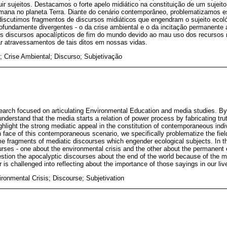
tuir sujeitos. Destacamos o forte apelo midiático na constituição de um sujei
mana no planeta Terra. Diante do cenário contemporâneo, problematizamos 
iscutimos fragmentos de discursos midiáticos que engendram o sujeito ecoló
rofundamente divergentes - o da crise ambiental e o da incitação permanente
 discursos apocalípticos de fim do mundo devido ao mau uso dos recursos 
ar atravessamentos de tais ditos em nossas vidas.
 Crise Ambiental; Discurso; Subjetivação
earch focused on articulating Environmental Education and media studies. B
understand that the media starts a relation of power process by fabricating tr
hlight the strong mediatic appeal in the constitution of contemporaneous ind
n face of this contemporaneous scenario, we specifically problematize the fie
 fragments of mediatic discourses which engender ecological subjects. In t
urses - one about the environmental crisis and the other about the permanen
ion the apocalyptic discourses about the end of the world because of the mi
 is challenged into reflecting about the importance of those sayings in our liv
onmental Crisis; Discourse; Subjetivation