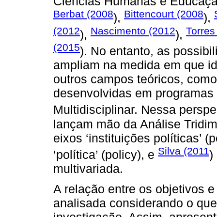
Ciências Humanas e Educaç
Berbat (2008
Bittencourt (2008
),
),
(2012
Nascimento (2012
Torres
),
),
(2015
). No entanto, as possibi
ampliam na medida em que ide
outros campos teóricos, como
desenvolvidas em programas 
Multidisciplinar. Nessa perspe
lançam mão da Análise Tridim
eixos ‘instituições políticas’ (p
Silva (2011
‘política’ (policy), e
)
multivariada.
A relação entre os objetivos 
analisada considerando o qu