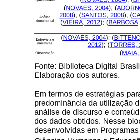
(
NOVAES, 2004
); (
ADORNO
2008
); (
SANTOS, 2008
); (
CA
Análise
documental
(
VIEIRA, 2012
); (
BARBOSA,
(
NOVAES, 2004
); (
BITTENC
Entrevista e
narrativas
2012
); (
TORRES, 
(
MAIA,
Observação
Fonte: Biblioteca Digital Bras
Elaboração dos autores.
Em termos de estratégias para
predominância da utilização d
análise de discurso e conteúd
dos dados obtidos. Nesse blo
desenvolvidas em Programas