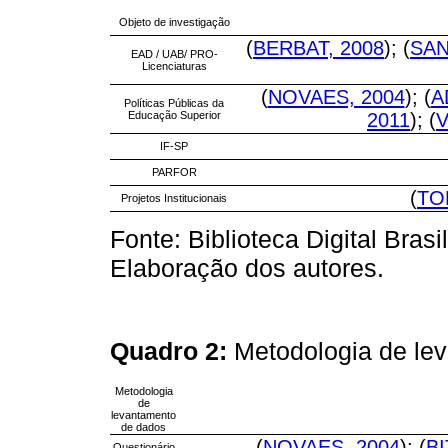
Objeto de investigação
(
BERBAT, 2008
); (
SAN
EAD / UAB/ PRO-
Licenciaturas
(
NOVAES, 2004
); (
A
Políticas Públicas da
Educação Superior
2011
); (
V
IF-SP
PARFOR
(
TO
Projetos Institucionais
Fonte: Biblioteca Digital Bras
Elaboração dos autores.
Quadro 2:
Metodologia de le
Metodologia
de
levantamento
de dados
(
NOVAES, 2004
); (
B
Questionário