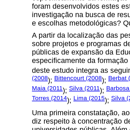
foram desenvolvidos estes e
investigação na busca de res
e escolhas metodológicas? Q
A partir da localização das p
sobre projetos e programas d
públicas de expansão da Educ
especificamente da formação 
deste estudo integra as segu
(2008
Bittencourt (2008
Berbat 
);
);
Maia (2011
Silva (2011
Barbosa
);
);
Torres (2014
Lima (2015
Silva 
);
);
Uma primeira constatação, ao
diz respeito à concentração 
universidades públicas. Além