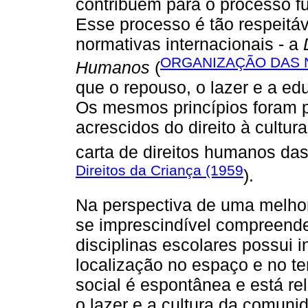
contribuem para o processo 
Esse processo é tão respeitá
normativas internacionais - a
ORGANIZAÇÃO DAS N
Humanos
(
que o repouso, o lazer e a ed
Os mesmos princípios foram p
acrescidos do direito à cultu
carta de direitos humanos das
Direitos da Criança (1959
).
Na perspectiva de uma melhor
se imprescindível compreend
disciplinas escolares possui i
localização no espaço e no t
social é espontânea e está re
o lazer e a cultura da comuni