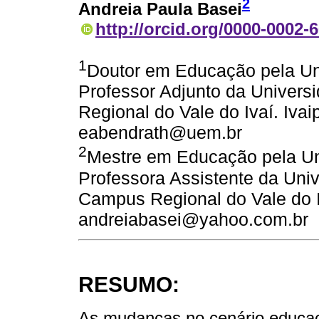
2
Andreia Paula Basei
http://orcid.org/0000-0002-
1
Doutor em Educação pela Uni
Professor Adjunto da Univers
Regional do Vale do Ivaí. Ivai
eabendrath@uem.br
2
Mestre em Educação pela Un
Professora Assistente da Uni
Campus Regional do Vale do Iv
andreiabasei@yahoo.com.br
RESUMO:
As mudanças no cenário educac