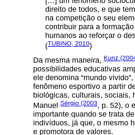
[…] um fenômeno sociocult
direito de todos, e que tem
na competição o seu eleme
contribuir para a formaçã
humanos ao reforçar o de
TUBINO, 2010
(
)
Kunz (200
Da mesma maneira,
possibilidades educativas amp
ele denomina “mundo vivido”,
fenômeno esportivo a partir d
biológicas, culturais, sociais
Sérgio (2003
Manuel
, p. 52), o
importante quando se trata d
indivíduos, já que, o mesmo h
e promotora de valores.