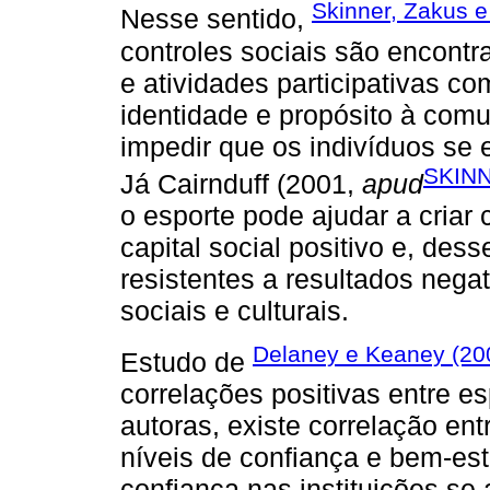
Skinner, Zakus e
Nesse sentido,
controles sociais são encont
e atividades participativas co
identidade e propósito à com
impedir que os indivíduos se 
SKINN
Já Cairnduff (2001,
apud
o esporte pode ajudar a cria
capital social positivo e, de
resistentes a resultados neg
sociais e culturais.
Delaney e Keaney (20
Estudo de
correlações positivas entre es
autoras, existe correlação ent
níveis de confiança e bem-es
confiança nas instituições s