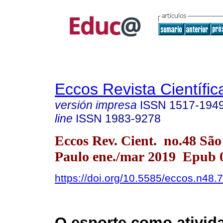
Eccos Revista Científic
versión impresa
ISSN
1517-194
line
ISSN
1983-9278
Eccos Rev. Cient. no.48 São
Paulo ene./mar 2019 Epub 
https://doi.org/10.5585/eccos.n48.
O esporte como ativid