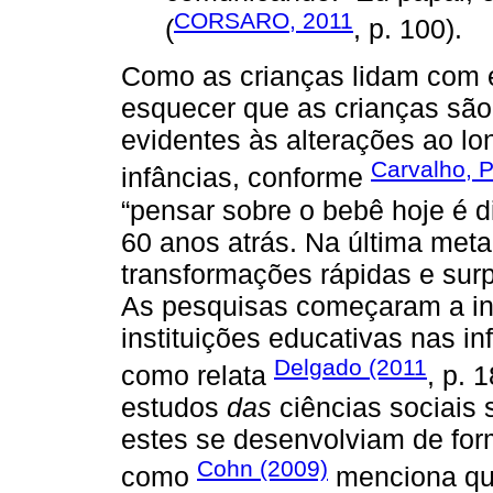
CORSARO, 2011
(
, p. 100).
Como as crianças lidam com
esquecer que as crianças são
evidentes às alterações ao l
Carvalho, P
infâncias, conforme
“pensar sobre o bebê hoje é 
60 anos atrás. Na última met
transformações rápidas e surp
As pesquisas começaram a inv
instituições educativas nas i
Delgado (2011
como relata
, p. 
estudos
das
ciências sociais 
estes se desenvolviam de fo
Cohn (2009)
como
menciona que