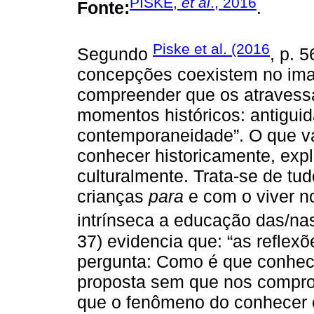
PISKE,
et al
., 2016
Fonte:
.
Piske et al. (2016
Segundo
, p. 5
concepções coexistem no imagi
compreender que os atravessa
momentos históricos: antigui
contemporaneidade”. O que vam
conhecer historicamente, expl
culturalmente. Trata-se de tu
crianças
para
e com o viver n
intrínseca a educação das/na
37) evidencia que: “as refle
pergunta: Como é que conhec
proposta sem que nos compro
que o fenômeno do conhecer 