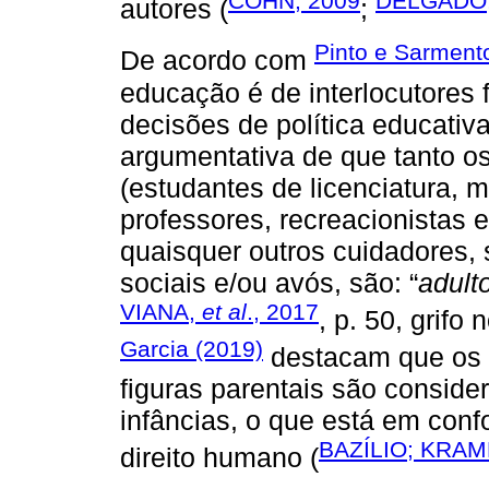
COHN, 2009
DELGADO,
autores (
;
Pinto e Sarment
De acordo com
educação é de interlocutores 
decisões de política educativ
argumentativa de que tanto o
(estudantes de licenciatura, 
professores, recreacionistas e
quaisquer outros cuidadores, 
sociais e/ou avós, são: “
adult
VIANA,
et al
., 2017
, p. 50, grif
Garcia (2019)
destacam que os p
figuras parentais são consid
infâncias, o que está em co
BAZÍLIO; KRAM
direito humano (