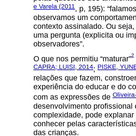
e Varela (2011
, p, 195): “falam
observamos um comportament
contexto assinalado. Ou seja
uma pergunta (explicita ou im
observadores”.
2
O que nos permitiu “maturar”
CAPRA; LUISI, 2014
PISKE, YUNE
;
relações que fazem, constroe
experiência do educar e do c
Oliveir
com as expressões de
desenvolvimento profissional
complexidade, pode explanar a
conhecer pelas característic
das crianças.