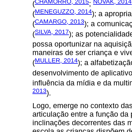
CHAMORRO, 2015
NOVAK, 2014
(
;
MENEGUZZO, 2014
(
); a apropr
CAMARGO, 2013
(
); a comunicaç
SILVA, 2017
(
); as potencialida
possa oportunizar na aquisição
maneiras de ser criança e viv
MULLER, 2014
(
); a alfabetizaçã
desenvolvimento de aplicativos
influência da mídia e da multim
2013
).
Logo, emerge no contexto das
articulação entre a função da
inclinações decorrentes das mí
escola as crianças dispõem d