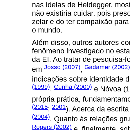
nas ideias de Heidegger, mos
não existiria cuidar, pois pre
zelar e do ter compaixão par
o mundo.
Além disso, outros autores c
fenômeno investigado no esta
da EI. Ao tratar de pesquisa
Josso (2007)
Gadamer (2002)
em
,
indicações sobre identidade 
(1999)
Cunha (2000)
,
e Nóvoa (19
própria prática, fundamenta
(2015
2001
;
). Acerca da escrit
(2004)
. Quanto às relações gru
Rogers (2002)
e, finalmente, sob