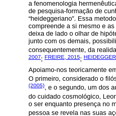
a fenomenologia hermenêutica
de pesquisa-formação de cun
“heideggeriano”. Essa metodo
compreende a si mesmo e as s
deixa de lado o olhar de hipó
junto com os demais, possibili
consequentemente, da realida
2007
FREIRE, 2015
HEIDEGGER,
;
;
Apoiamo-nos teoricamente em 
O primeiro, considerado o fil
(2005)
, e o segundo, um dos au
do cuidado cosmológico, Leo
o ser enquanto presença no 
pessoa se revela nas suas aç