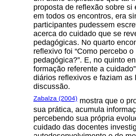
proposta de reflexão sobre si
em todos os encontros, era s
participantes pudessem escre
acerca do cuidado que se rev
pedagógicas. No quarto encont
reflexivo foi “Como percebo o
pedagógica?”. E, no quinto en
formação referente a cuidado”
diários reflexivos e faziam a
discussão.
Zabalza (2004)
mostra que o pro
sua prática, acumula informa
percebendo sua própria evoluç
cuidado das docentes investi
autodesenvolvimento e de melh