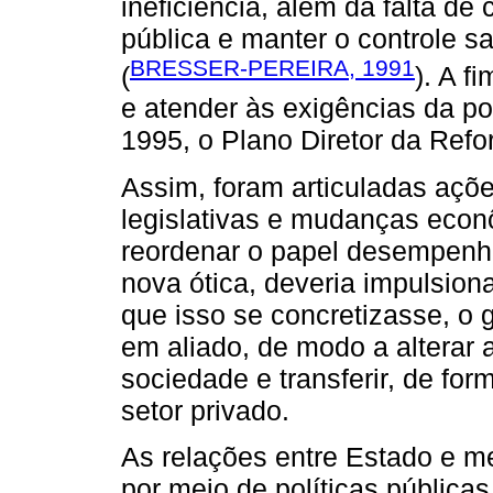
ineficiência, além da falta d
pública e manter o controle sa
BRESSER-PEREIRA, 1991
(
). A f
e atender às exigências da polí
1995, o Plano Diretor da Ref
Assim, foram articuladas açõ
legislativas e mudanças econô
reordenar o papel desempenha
nova ótica, deveria impulsion
que isso se concretizasse, o
em aliado, de modo a alterar 
sociedade e transferir, de for
setor privado.
As relações entre Estado e m
por meio de políticas pública