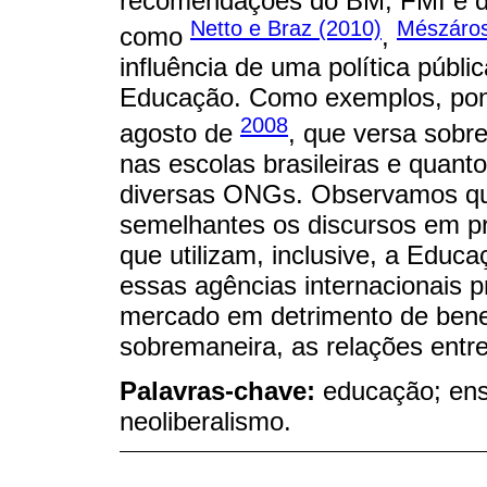
recomendações do BM, FMI e d
Netto e Braz (2010)
Mészáros
como
,
influência de uma política públi
Educação. Como exemplos, pond
2008
agosto de
, que versa sobr
nas escolas brasileiras e quanto
diversas ONGs. Observamos qu
semelhantes os discursos em pr
que utilizam, inclusive, a Educ
essas agências internacionais 
mercado em detrimento de bene
sobremaneira, as relações entr
Palavras-chave:
educação; ens
neoliberalismo.