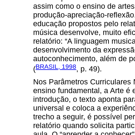
assim como o ensino de artes,
produção-apreciação-reflexão.
educação propostos pelo rel
música desenvolve, muito efi
relatório: “A linguagem music
desenvolvimento da expressão,
autoconhecimento, além de po
BRASIL, 1998
(
, p. 49).
Nos Parâmetros Curriculares N
ensino fundamental, a Arte é
introdução, o texto aponta p
universal e coloca a experiênc
trecho a seguir, é possível p
relatório quando solicita parti
aula. O “aprender a conhecer”