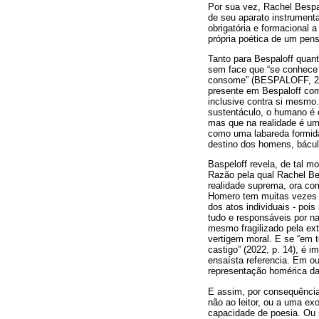
Por sua vez, Rachel Bespal
de seu aparato instrumenta
obrigatória e formacional a 
própria poética de um pens
Tanto para Bespaloff quant
sem face que “se conhece
consome” (BESPALOFF, 2022
presente em Bespaloff como 
inclusive contra si mesmo
sustentáculo, o humano é 
mas que na realidade é um
como uma labareda formidá
destino dos homens, báculo
Baspeloff revela, de tal 
Razão pela qual Rachel Bes
realidade suprema, ora co
Homero tem muitas vezes 
dos atos individuais - poi
tudo e responsáveis por na
mesmo fragilizado pela e
vertigem moral. E se “em t
castigo” (2022, p. 14), é 
ensaísta referencia. Em ou
representação homérica da 
E assim, por consequência
não ao leitor, ou a uma ex
capacidade de poesia. Ou 