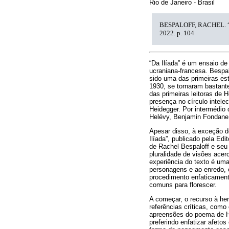
Rio de Janeiro - Brasil
BESPALOFF, RACHEL. 
2022. p. 104
“Da Ilíada” é um ensaio de
ucraniana-francesa. Bespal
sido uma das primeiras es
1930, se tornaram bastant
das primeiras leitoras de
presença no círculo intele
Heidegger. Por intermédio
Helévy, Benjamin Fondane, 
Apesar disso, à exceção d
Ilíada”, publicado pela Ed
de Rachel Bespaloff e seu
pluralidade de visões ace
experiência do texto é uma
personagens e ao enredo, e
procedimento enfaticament
comuns para florescer.
A começar, o recurso à hero
referências críticas, como 
apreensões do poema de Ho
preferindo enfatizar afet