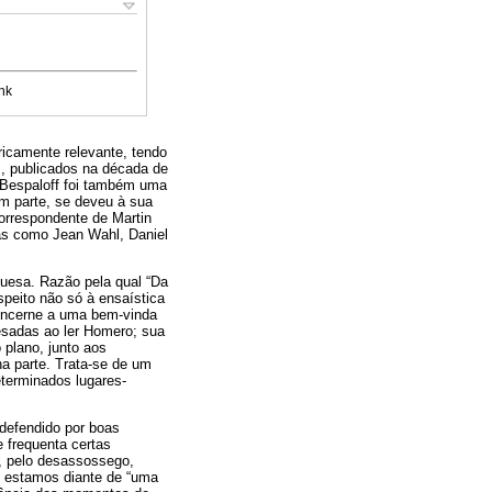
nk
ricamente relevante, tendo
s, publicados na década de
 Bespaloff foi também uma
m parte, se deveu à sua
correspondente de Martin
as como Jean Wahl, Daniel
guesa. Razão pela qual “Da
speito não só à ensaística
concerne a uma bem-vinda
esadas ao ler Homero; sua
 plano, junto aos
na parte. Trata-se de um
eterminados lugares-
 defendido por boas
e frequenta certas
, pelo desassossego,
o estamos diante de “uma