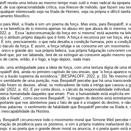
off revela uma leitura ao mesmo tempo mais sutil e mais radical da epopeia
l, de sua operacionalidade crítica, sua
finesse
de método, que fazem seu text
qualquer interessado seja na Ilíada de Homero, seja na própria e difícil tarefa d
amento filosófico.
o para Weil, a Ilíada é sim um poema da força. Mas esta, para Bespaloff, é
 e se beneficia de si mesma apenas no abuso em que abusa de si mesma, 
, p. . Essa “autoconsumação da força em si mesma” está ausente na leitur
o atributo próprio daquilo que é forte. A força é recursiva por ser força; ela 
. É isto, precisamente, o que nela desafia a condição humana, pois a condi
o báculo da força. E assim, a força refulge e se consome em um movimento 
 único e grande ato: sua própria beleza, sua própria fulguração concorrem
vel que, por ser labareda, terá de se extinguir ao consumir aquilo mesmo
 de carne, então, é o fogo, e logo depois, nada mais.
modo, uma ambiguidade para a ideia de força, com uma textura digna de uma e
paloff dirá, ainda no primeiro capítulo de seu ensaio, que “a força aparece n
mo a ilusão suprema da existência.” (BESPALOFF, 2022, p. 15). No mesmo d
o semblante de uma punição, mas Bespaloff percebe que há uma transcenden
s não foram os deuses, afinal, os motivadores de toda a intriga que causou a 
da” (2022, p. 41). E por conta disso, o cálculo da responsabilidade individual
xtrema humanidade daqueles que erram. Pois a humanidade está explícita 
oda a Ilíada”, como escreve Bespaloff, “a imagem do destino está estreitam
importante que nos atentemos para o fato de que é a imagem do
destino
, e nã
tras palavras: o sentimento de fatalidade que Bespaloff percebe na Ilíada é, 
inescapabilidade da História.
, Bespaloff circunscreve todo o movimento moral que Simone Weil percebe n
ortação de prudência para os pósteros, e sim à própria matéria inafastável do
seja: é ao poeta que o grande dever moral se anuncia, é o poeta quem está 