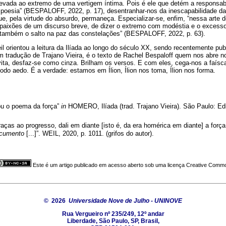
evada ao extremo de uma vertigem íntima. Pois é ele que detém a responsabi
poesia” (BESPALOFF, 2022, p. 17), desentranhar-nos da inescapabilidade da H
que, pela virtude do absurdo, permaneça. Especializar-se, enfim, “nessa arte d
s paixões de um discurso breve, de dizer o extremo com modéstia e o exces
 também o salto na paz das constelações” (BESPALOFF, 2022, p. 63).
 orientou a leitura da Ilíada ao longo do século XX, sendo recentemente pu
 tradução de Trajano Vieira, é o texto de Rachel Bespaloff quem nos abre 
vita, desfaz-se como cinza. Brilham os versos. E com eles, cega-nos a faísc
todo aedo. É a verdade: estamos em Ílion, Ílion nos toma, Ílion nos forma.
ou o poema da força”
in
HOMERO, Ilíada (trad. Trajano Vieira). São Paulo: Edi
ças ao progresso, dali em diante [isto é, da era homérica em diante] a forç
cumento
[...]”. WEIL, 2020, p. 1011. (grifos do autor).
Este é um artigo publicado em acesso aberto sob uma licença Creative Comm
© 2026
Universidade Nove de Julho - UNINOVE
Rua Vergueiro nº 235/249, 12º andar
Liberdade, São Paulo, SP, Brasil,