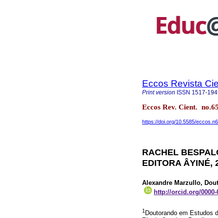
Eccos Revista Cie
Print version
ISSN
1517-194
Eccos Rev. Cient. no.6
https://doi.org/10.5585/eccos.n
RACHEL BESPALO
EDITORA ÂYINÉ, 2
Alexandre Marzullo
, Dou
http://orcid.org/0000
1
Doutorando em Estudos de 