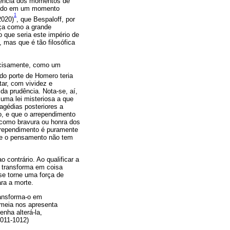
iência dos momentos de
vendo em um momento
1
2020)
, que Bespaloff, por
rça como a grande
 que seria este império de
 mas que é tão filosófica
recisamente, como um
do porte de Homero teria
ar, com vividez e
da prudência. Nota-se, aí,
 uma lei misteriosa a que
agédias posteriores a
o, e que o arrependimento
o como bravura ou honra dos
arrependimento é puramente
de o pensamento não tem
 contrário. Ao qualificar a
e transforma em coisa
se torne uma força de
ra a morte.
ransforma-o em
 meia nos apresenta
nha alterá-la,
1011-1012)