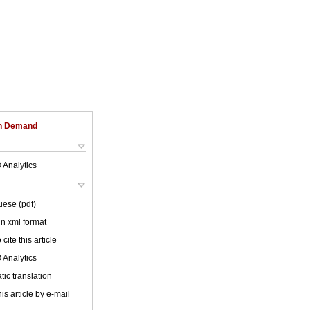
on Demand
 Analytics
uese (pdf)
 in xml format
cite this article
 Analytics
ic translation
is article by e-mail