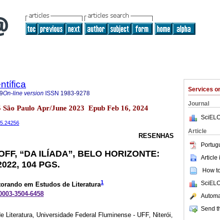
ntífica
Services 
9
On-line version
ISSN
1983-9278
Journal
5 São Paulo Apr/June 2023 Epub Feb 16, 2024
SciELO
65.24256
Article
RESENHAS
Portug
FF, “DA ILÍADA”, BELO HORIZONTE:
Article
022, 104 PGS.
How to 
1
SciELO
torando em Estudos de Literatura
-0003-3504-6458
Automat
Send th
Literatura, Universidade Federal Fluminense - UFF, Niterói,