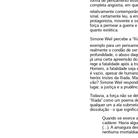
forma de pensamento essen
completa angústia, em qu
relativamente contemporân
sinal, certamente leu, a 
protagonista, movente e s
força a permear a guerra e
quanto estética.
Simone Weil percebe a “Il
exemplo para um pensamen
realmente o condão de ser
profundidade, o abuso daqu
já uma certa apreensão do 
rege a fatalidade após a t
Homero, a fatalidade seja 
é vazio, apesar de humano;
heróis tristes da Ilíada. 
vão? Simone Weil responde
lugar, a justiça e a prudê
Todavia, a força não se de
“Ilíada” como um poema de 
qualquer um a ela submetid
dissolução - o que signifi
Quando se exerce a 
cadáver. Havia algu
(...). A amargura d
nenhuma imortaldiad