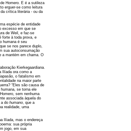
 de Homero. E é a sutileza
o erguer-se como leitura
a crítica literária - ou da
 uma espécie de entidade
no excesso em que se
a de Weil, e faz-se
é forte à toda prova, e
ção humana é seu
que se nos parece duplo,
 com sua autoconsumação
 que a mantém em chama. O
laboração Kierkegaardiana.
a Ilíada ora como a
iapasão, o fatalismo em
talidade na maior parte
guerra? “Eles são causa de
, humana, se torna ele
em Homero, sem nenhuma
ente associada àquela do
o a do
humano
, que a
na realidade, uma
a Ilíada, mas o endereça
 poema: sua própria
em jogo, em sua