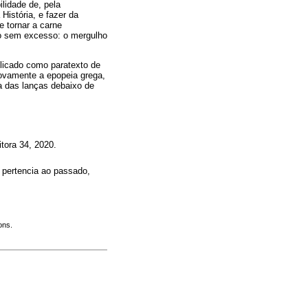
lidade de, pela
istória, e fazer da
e tornar a carne
so sem excesso: o mergulho
blicado como paratexto de
novamente a epopeia grega,
a das lanças debaixo de
tora 34, 2020.
a pertencia ao passado,
ons.