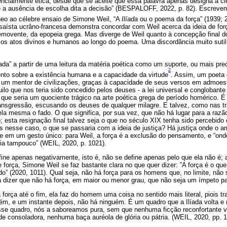
cialmente ética, desde que se aceite que essa palavra apenas designa a c
e a ausência de escolha dita a decisão” (BESPALOFF, 2022, p. 82). Escre
eo ao célebre ensaio de Simone Weil, “A
Ilíada
ou o poema da força” (1939; 
ensaísta ucrâno-francesa demonstra concordar com Weil acerca da ideia de fo
emovente, da epopeia grega. Mas diverge de Weil quanto à concepção final do
 os atos divinos e humanos ao longo do poema. Uma discordância muito sutil,
íada” a partir de uma leitura da matéria poética como um suporte, ou mais p
2
to sobre a existência humana e a capacidade da virtude
. Assim, um poeta 
 um mentor de civilizações, graças à capacidade de seus versos em admoest
ilo que nos teria sido concedido pelos deuses - a lei universal e conglobante 
que seria um quociente trágico na arte poética grega de período homérico. É
ransgressão, escusando os deuses de qualquer milagre. E talvez, como nas tr
ela mesma o fado. O que significa, por sua vez, que não há lugar para a razã
 esta resignação final talvez seja o que no século XIX tenha sido percebid
Mas nesse caso, o que se passaria com a ideia de justiça? Há justiça onde o 
 em um gesto único: para Weil, a força é a exclusão do pensamento, e “on
ncia tampouco” (WEIL, 2020, p. 1021).
fine apenas negativamente, isto é, não se define apenas pelo que ela não é; ao
força, Simone Weil se faz bastante clara no que quer dizer: ”A força é o qu
o” (2020, 1011). Qual seja, não há força para os homens que, no limite, não 
ca dizer que não há força, em maior ou menor grau, que não seja um ímpeto pa
força até o fim, ela faz do homem uma coisa no sentido mais literal, piois t
ém, e um instante depois, não há ninguém. É um quadro que a Ilíada volta e
esse quadro, nós a saboreamos pura, sem que nenhuma ficção reconfortante ve
e consoladora, nenhuma baça auréola de glória ou pátria. (WEIL, 2020, pp. 