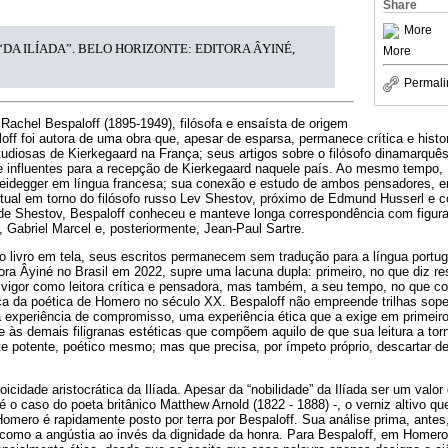
Share
More
“DA ILÍADA”. BELO HORIZONTE: EDITORA ÂYINÉ,
More
Permali
 Rachel Bespaloff (1895-1949), filósofa e ensaísta de origem
off foi autora de uma obra que, apesar de esparsa, permanece crítica e histo
tudiosas de Kierkegaard na França; seus artigos sobre o filósofo dinamarquê
e influentes para a recepção de Kierkegaard naquele país. Ao mesmo tempo,
 Heidegger em língua francesa; sua conexão e estudo de ambos pensadores, e
ctual em torno do filósofo russo Lev Shestov, próximo de Edmund Husserl e 
 de Shestov, Bespaloff conheceu e manteve longa correspondência com figur
Gabriel Marcel e, posteriormente, Jean-Paul Sartre.
o livro em tela, seus escritos permanecem sem tradução para a língua portu
itora Âyiné no Brasil em 2022, supre uma lacuna dupla: primeiro, no que diz re
 vigor como leitora crítica e pensadora, mas também, a seu tempo, no que 
rca da poética de Homero no século XX. Bespaloff não empreende trilhas sop
 experiência de compromisso, uma experiência ética que a exige em primeiro
 às demais filigranas estéticas que compõem aquilo de que sua leitura a tor
e potente, poético mesmo; mas que precisa, por ímpeto próprio, descartar d
icidade aristocrática da Ilíada. Apesar da “nobilidade” da Ilíada ser um valor
é o caso do poeta britânico Matthew Arnold (1822 - 1888) -, o verniz altivo qu
mero é rapidamente posto por terra por Bespaloff. Sua análise prima, antes
os como a angústia ao invés da dignidade da honra. Para Bespaloff, em Homer