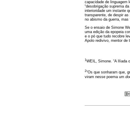
capacidade de linguagem l
“desobrigação suprema da 
interioridade um instante 
transparente, de despir a
no abismo da guerra, mas
Se o ensaio de Simone Weil
uma edição da epopeia com
e o pó que tudo recobre le
Apolo redivivo, mentor de 
1
WEIL, Simone. “A Ilíada 
2
“Os que sonharam que, gra
viram nesse poema um
do