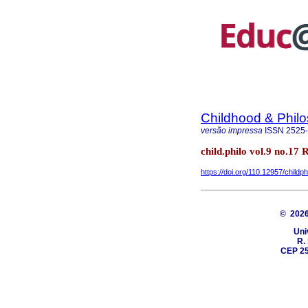
Childhood & Phil
versão impressa
ISSN
2525
child.philo vol.9 no.17 
https://doi.org/110.12957/childp
© 202
Uni
R.
CEP 25