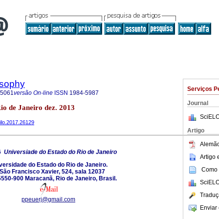
osophy
Serviços P
-5061
versão On-line
ISSN
1984-5987
Journal
Rio de Janeiro dez. 2013
SciELO
hilo.2017.26129
Artigo
Alemão
6
Universiade do Estado do Rio de Janeiro
Artigo
versidade do Estado do Rio de Janeiro.
Como c
 São Francisco Xavier, 524, sala 12037
550-900 Maracanã, Rio de Janeiro, Brasil.
SciELO
Traduç
ppeuerj@gmail.com
Enviar 