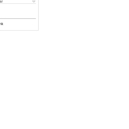
ar
nk