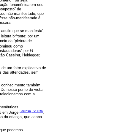
nômeno”, ou seja,
stação fenomênica em seu
ssuposto” de
Esse não-manifestado, que
 Esse não-manifestado é
áscara.
 aquilo que se manifesta”,
leitura bifronte: por um
cia da “pletora de
nominou como
nstauradoras” por G.
ão Cassirer, Heidegger,
de um fator explicativo de
s das alteridades, sem
do conhecimento também
 Do nosso ponto de vista,
s relacionamos com a
rmenêuticas
Larrosa, (2003a
oio em Jorge
,
ão da criança, que acaba
o que podemos