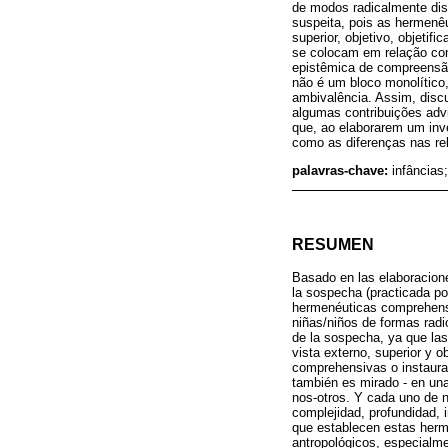
de modos radicalmente dist
suspeita, pois as hermenêu
superior, objetivo, objeti
se colocam em relação com
epistêmica de compreensão
não é um bloco monolítico,
ambivalência. Assim, disc
algumas contribuições adv
que, ao elaborarem um inve
como as diferenças nas rel
palavras-chave:
infâncias;
RESUMEN
Basado en las elaboracione
la sospecha (practicada por
hermenéuticas comprehensi
niñas/niños de formas radi
de la sospecha, ya que las
vista externo, superior y 
comprehensivas o instaurad
también es mirado - en una
nos-otros. Y cada uno de n
complejidad, profundidad, 
que establecen estas herm
antropológicos, especialmen