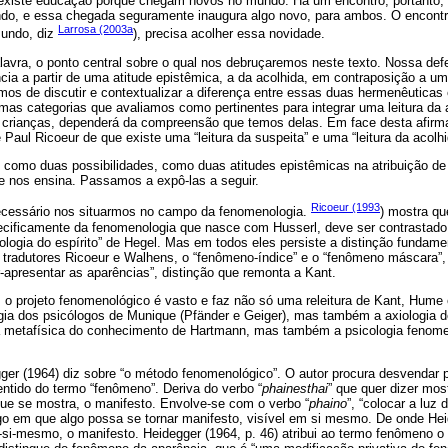
existe educação porque chegam novos no mundo. Há um encontro, portanto, en
do, e essa chegada seguramente inaugura algo novo, para ambos. O encontr
Larrosa (2003a
mundo, diz
), precisa acolher essa novidade.
alavra, o ponto central sobre o qual nos debruçaremos neste texto. Nossa def
ncia a partir de uma atitude epistêmica, a da acolhida, em contraposição a uma
mos de discutir e contextualizar a diferença entre essas duas hermenêutica
s categorias que avaliamos como pertinentes para integrar uma leitura da ac
 crianças, dependerá da compreensão que temos delas. Em face desta afir
 Paul Ricoeur de que existe uma “leitura da suspeita” e uma “leitura da acolhi
e como duas possibilidades, como duas atitudes epistêmicas na atribuição de
e nos ensina. Passamos a expô-las a seguir.
Ricoeur (1993
necessário nos situarmos no campo da fenomenologia.
) mostra qu
cificamente da fenomenologia que nasce com Husserl, deve ser contrastado 
logia do espírito” de Hegel. Mas em todos eles persiste a distinção fundame
s tradutores Ricoeur e Walhens, o “fenômeno-índice” e o “fenômeno máscara”, 
r-apresentar as aparências”, distinção que remonta a Kant.
, o projeto fenomenológico é vasto e faz não só uma releitura de Kant, Hum
a dos psicólogos de Munique (Pfänder e Geiger), mas também a axiologia de 
 a metafísica do conhecimento de Hartmann, mas também a psicologia fenom
er (1964) diz sobre “o método fenomenológico”. O autor procura desvendar p
sentido do termo “fenômeno”. Deriva do verbo “
phainesthai
” que quer dizer mo
o que se mostra, o manifesto. Envolve-se com o verbo “
phaino
”, “colocar a luz 
 algo em que algo possa se tornar manifesto, visível em si mesmo. De onde He
si-mesmo, o manifesto. Heidegger (1964, p. 46) atribui ao termo fenômeno o s