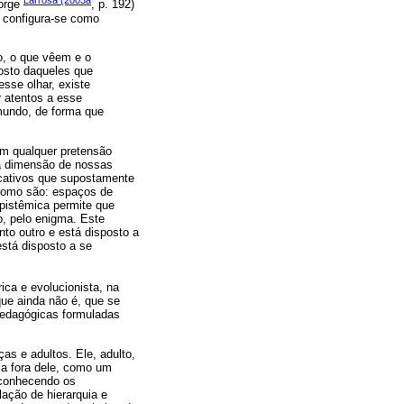
Larrosa (2003a
Jorge
, p. 192)
 configura-se como
o, o que vêem e o
rosto daqueles que
sse olhar, existe
r atentos a esse
mundo, de forma que
em qualquer pretensão
na dimensão de nossas
icativos que supostamente
 como são: espaços de
epistêmica permite que
o, pelo enigma. Este
nto outro e está disposto a
está disposto a se
ica e evolucionista, na
que ainda não é, que se
pedagógicas formuladas
as e adultos. Ele, adulto,
ca fora dele, como um
econhecendo os
ação de hierarquia e