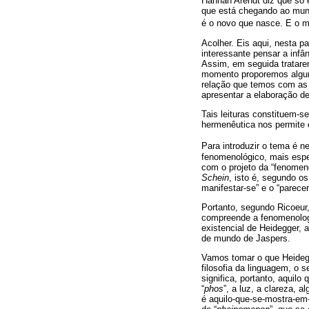
Hannah Arendt diz que só 
que está chegando ao mun
é o novo que nasce. E o 
Acolher. Eis aqui, nesta p
interessante pensar a infâ
Assim, em seguida tratare
momento proporemos alguma
relação que temos com as
apresentar a elaboração de
Tais leituras constituem-s
hermenêutica nos permite 
Para introduzir o tema é 
fenomenológico, mais espe
com o projeto da “fenomeno
Schein
, isto é, segundo o
manifestar-se” e o “parece
Portanto, segundo Ricoeur
compreende a fenomenologi
existencial de Heidegger,
de mundo de Jaspers.
Vamos tomar o que Heidegg
filosofia da linguagem, o 
significa, portanto, aquil
“
phos
”, a luz, a clareza,
é aquilo-que-se-mostra-em-