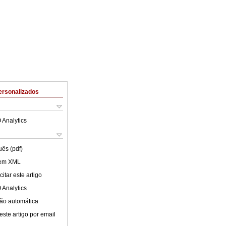
ersonalizados
 Analytics
uês (pdf)
 em XML
itar este artigo
 Analytics
ão automática
este artigo por email