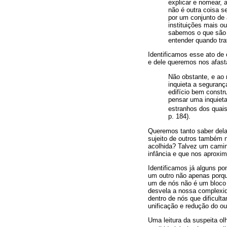
explicar e nomear, a
não é outra coisa s
por um conjunto de
instituições mais 
sabemos o que são 
entender quando tra
Identificamos esse ato de 
e dele queremos nos afasta
Não obstante, e ao 
inquieta a seguran
edifício bem constr
pensar uma inquieta
estranhos dos quai
p. 184).
Queremos tanto saber dela
sujeito de outros também n
acolhida? Talvez um camin
infância e que nos aproxim
Identificamos já alguns po
um outro não apenas porqu
um de nós não é um bloco 
desvela a nossa complexid
dentro de nós que dificult
unificação e redução do ou
Uma leitura da suspeita ol