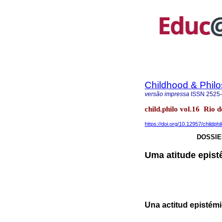
Childhood & Phil
versão impressa
ISSN
2525
child.philo vol.16 Rio
https://doi.org/10.12957/childph
DOSSIE
Uma atitude epistê
Una actitud epistémi