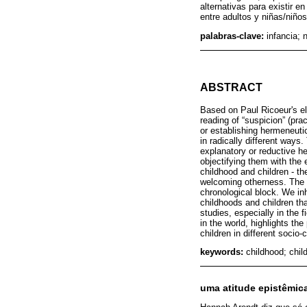
alternativas para existir e
entre adultos y niñas/niños
palabras-clave:
infancia; 
ABSTRACT
Based on Paul Ricoeur's el
reading of “suspicion” (pr
or establishing hermeneuti
in radically different way
explanatory or reductive he
objectifying them with the 
childhood and children - th
welcoming otherness. The ot
chronological block. We inh
childhoods and children th
studies, especially in the 
in the world, highlights th
children in different socio-
keywords:
childhood; chil
uma atitude epistêmica