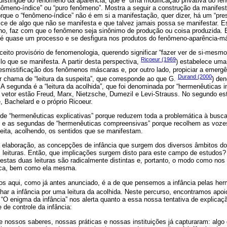
 distingue do fenômeno da aparência, que é “uma modificação privativa do fe
enômeno-índice” ou “puro fenômeno”. Mostra a seguir a construção da manife
rque o “fenômeno-índice” não é em si a manifestação, quer dizer, há um “pre
dice de algo que não se manifesta e que talvez jamais possa se manifestar. 
eno, faz com que o fenômeno seja sinônimo de produção ou coisa produzida.
 é quase um processo e se desfigura nos produtos do fenômeno-aparência-m
ito provisório de fenomenologia, querendo significar “fazer ver de si-mesmo
Ricoeur (1969
ilo que se manifesta. A partir desta perspectiva,
) estabelece uma 
mistificação dos fenômenos máscaras e, por outro lado, propiciar a emergên
Durand (2000
ur chama de “leitura da suspeita”, que corresponde ao que G.
) de
 A segunda é a “leitura da acolhida”, que foi denominada por “hermenêuticas i
 vetor estão Freud, Marx, Nietzsche, Dumezil e Levi-Strauss. No segundo est
, Bachelard e o próprio Ricoeur.
e “hermenêuticas explicativas” porque reduzem toda a problemática à busca 
a; e as segundas de “hermenêuticas compreensivas” porque recolhem as voze
ceita, acolhendo, os sentidos que se manifestam.
a elaboração, as concepções de infância que surgem dos diversos âmbitos 
s leituras. Então, que implicações surgem disto para este campo de estudos?
estas duas leituras são radicalmente distintas e, portanto, o modo como no
ica, bem como ela mesma.
s aqui, como já antes anunciado, é a de que pensemos a infância pelas he
har a infância por uma leitura da acolhida. Neste percurso, encontramos ap
“O enigma da infância” nos alerta quanto a essa nossa tentativa de explicaç
de controle da infância:
ue nossos saberes, nossas práticas e nossas instituições já capturaram: alg