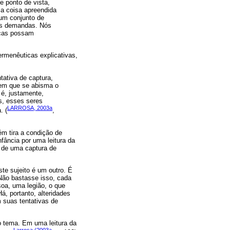
e ponto de vista,
 a coisa apreendida
 um conjunto de
uas demandas. Nós
nças possam
ermenêuticas explicativas,
tativa de captura,
 em que se abisma o
 é, justamente,
s, esses seres
LARROSA, 2003a
. (
,
ém tira a condição de
fância por uma leitura da
m de uma captura de
te sujeito é um outro. É
Não bastasse isso, cada
soa, uma legião, o que
, portanto, alteridades
m suas tentativas de
 o tema. Em uma leitura da