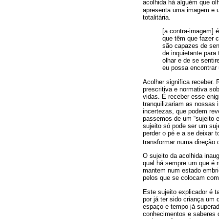
acolhida há alguém que ol
apresenta uma imagem e u
totalitária.
[a contra-imagem] 
que têm que fazer c
são capazes de sent
de inquietante para
olhar e de se sent
eu possa encontrar 
Acolher significa receber.
prescritiva e normativa s
vidas. É receber esse eni
tranquilizariam as nossas
incertezas, que podem reve
passemos de um “sujeito ex
sujeito só pode ser um suje
perder o pé e a se deixar t
transformar numa direção 
O sujeito da acolhida inau
qual há sempre um que é m
mantem num estado embrion
pelos que se colocam com
Este sujeito explicador é 
por já ter sido criança u
espaço e tempo já superad
conhecimentos e saberes d