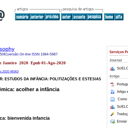
osophy
Serviços P
-5061
versão On-line
ISSN
1984-5987
Journal
 de Janeiro 2020 Epub 01-Ago-2020
SciELO
ilo.2020.48363
Artigo
R: ESTUDOS DA INFÂNCIA: POLITIZAÇÕES E ESTESIAS
Portug
mica: acolher a infância
Artigo
Como c
SciELO
Traduç
ca: bienvenida infancia
Enviar 