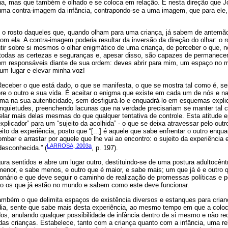
ha, mas que também é olhado e se coloca em relação. É nesta direção que 
ma contra-imagem da infância, contrapondo-se a uma imagem, que para ele,
é o rosto daqueles que, quando olham para uma criança, já sabem de antemã
om ela. A contra-imagem poderia resultar da inversão da direção do olhar: o 
ir sobre si mesmos o olhar enigmático de uma criança, de perceber o que, ne
 todas as certezas e seguranças e, apesar disso, são capazes de permanece
irem responsáveis diante de sua ordem: deves abrir para mim, um espaço no 
um lugar e elevar minha voz!
 Receber o que está dado, o que se manifesta, o que se mostra tal como é, s
obre o outro e sua vida. É aceitar o enigma que existe em cada um de nós e 
gma na sua autenticidade, sem desfigurá-lo e enquadrá-lo em esquemas expl
 inquietudes, preenchendo lacunas que na verdade precisariam se manter tal
lar mais delas mesmas do que qualquer tentativa de controle. Esta atitude 
plicador” para um “sujeito da acolhida” - o que se deixa atravessar pelo outr
ito da experiência, posto que “[...] é aquele que sabe enfrentar o outro enqua
ombar e arrastar por aquele que lhe vai ao encontro: o sujeito da experiência 
LARROSA, 2003a
desconhecida.” (
, p. 197).
gura sentidos e abre um lugar outro, destituindo-se de uma postura adultocêntr
enor, e sabe menos, e outro que é maior, e sabe mais; um que já é e outro 
ário e que deve seguir o caminho de realização de promessas políticas e 
o os que já estão no mundo e sabem como este deve funcionar.
também o que delimita espaços de existência diversos e estanques para crianç
m dia, sente que sabe mais desta experiência, ao mesmo tempo em que a colo
os, anulando qualquer possibilidade de infância dentro de si mesmo e não r
as crianças. Estabelece, tanto com a criança quanto com a infância, uma rel