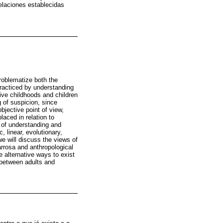
relaciones establecidas
roblematize both the
practiced by understanding
ive childhoods and children
 of suspicion, since
bjective point of view,
aced in relation to
e of understanding and
 linear, evolutionary,
we will discuss the views of
rrosa and anthropological
e alternative ways to exist
d between adults and