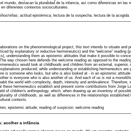
n el mundo, destacan la pluralidad de la infancia, así como diferencias en las 
 en diferentes contextos socioculturales.
niños/niñas; actitud epistémica; lectura de la sospecha; lectura de la acogida.
aborations on the phenomenological project, this text intends to situate and p
acticed by explanatory or reductive hermeneutics) and the “welcome” reading (
cs), understanding them as epistemic attitudes that make it possible to conce
s. The way chosen here defends the welcome reading as opposed to the reading
rmeneutics would look at childhoods and children from an external, superior, o
explanations produced; while understanding or establishing hermeneutics are pl
ere is someone who looks, but who is also looked at - in an epistemic attitud
her is everyone who is also another of us. And each of us is not a monolithic,
abit the world with complexity, depth, intensity and ambivalence. Therefore, 
at these hermeneutics establish and present some contributions from Jorge La
field of children's anthropology, which, when drawing up an inventory of possibl
e plurality of childhoods, as well as differences in the relationships establishe
cultural contexts.
dren; epistemic atitude; reading of suspicion; welcome reading
: acolher a infância