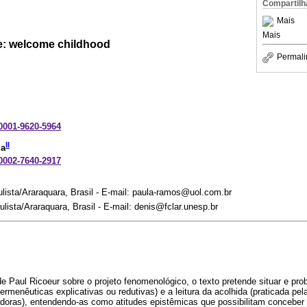
Compartilh
Mais
Mais
de: welcome childhood
Permali
-0001-9620-5964
II
ia
-0002-7640-2917
lista/Araraquara, Brasil - E-mail: paula-ramos@uol.com.br
lista/Araraquara, Brasil - E-mail: denis@fclar.unesp.br
e Paul Ricoeur sobre o projeto fenomenológico, o texto pretende situar e prob
hermenêuticas explicativas ou redutivas) e a leitura da acolhida (praticada pe
doras), entendendo-as como atitudes epistêmicas que possibilitam conceber 