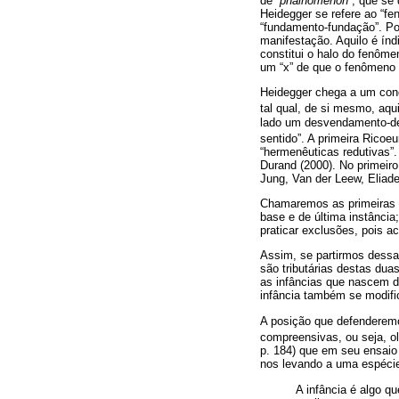
de “
phainomenon
”, que se
Heidegger se refere ao “f
“fundamento-fundação”. Po
manifestação. Aquilo é ín
constitui o halo do fenôm
um “x” de que o fenômeno
Heidegger chega a um conce
tal qual, de si mesmo, aqu
lado um desvendamento-des
sentido”. A primeira Ricoe
“hermenêuticas redutivas”.
Durand (2000). No primeiro
Jung, Van der Leew, Eliade
Chamaremos as primeiras d
base e de última instânci
praticar exclusões, pois a
Assim, se partirmos dess
são tributárias destas dua
as infâncias que nascem d
infância também se modif
A posição que defenderemo
compreensivas, ou seja, ol
p. 184) que em seu ensaio 
nos levando a uma espécie 
A infância é algo q