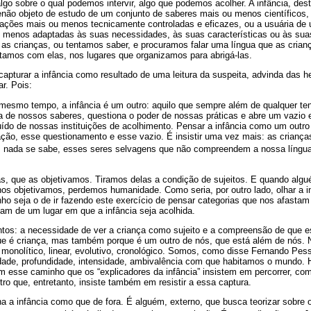
lgo sobre o qual podemos intervir, algo que podemos acolher. A infância, dest
enão objeto de estudo de um conjunto de saberes mais ou menos científicos,
 ações mais ou menos tecnicamente controladas e eficazes, ou a usuária de
ou menos adaptadas às suas necessidades, às suas características ou às s
as crianças, ou tentamos saber, e procuramos falar uma língua que as cria
tamos com elas, nos lugares que organizamos para abrigá-las.
capturar a infância como resultado de uma leitura da suspeita, advinda das h
r. Pois:
mesmo tempo, a infância é um outro: aquilo que sempre além de qualquer ten
ça de nossos saberes, questiona o poder de nossas práticas e abre um vazio
uído de nossas instituições de acolhimento. Pensar a infância como um outro
ção, esse questionamento e esse vazio. É insistir uma vez mais: as criança
s nada se sabe, esses seres selvagens que não compreendem a nossa língua
s, que as objetivamos. Tiramos delas a condição de sujeitos. E quando algu
os objetivamos, perdemos humanidade. Como seria, por outro lado, olhar a in
ho seja o de ir fazendo este exercício de pensar categorias que nos afasta
am de um lugar em que a infância seja acolhida.
ntos: a necessidade de ver a criança como sujeito e a compreensão de que es
e é criança, mas também porque é um outro de nós, que está além de nós. 
monolítico, linear, evolutivo, cronológico. Somos, como disse Fernando Pes
ade, profundidade, intensidade, ambivalência com que habitamos o mundo. Há
am esse caminho que os “explicadores da infância” insistem em percorrer, co
tro que, entretanto, insiste também em resistir a essa captura.
ha a infância como que de fora. É alguém, externo, que busca teorizar sobre