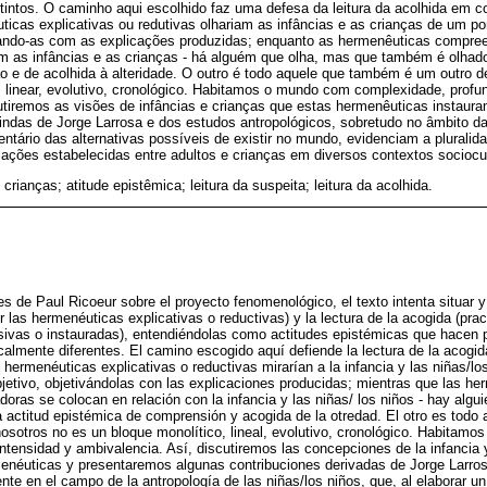
intos. O caminho aqui escolhido faz uma defesa da leitura da acolhida em co
ticas explicativas ou redutivas olhariam as infâncias e as crianças de um pon
ficando-as com as explicações produzidas; enquanto as hermenêuticas compre
 as infâncias e as crianças - há alguém que olha, mas que também é olhado
 e de acolhida à alteridade. O outro é todo aquele que também é um outro 
 linear, evolutivo, cronológico. Habitamos o mundo com complexidade, profun
utiremos as visões de infâncias e crianças que estas hermenêuticas instaur
indas de Jorge Larrosa e dos estudos antropológicos, sobretudo no âmbito da
ntário das alternativas possíveis de existir no mundo, evidenciam a pluralid
ações estabelecidas entre adultos e crianças em diversos contextos sociocul
 crianças; atitude epistêmica; leitura da suspeita; leitura da acolhida.
s de Paul Ricoeur sobre el proyecto fenomenológico, el texto intenta situar y 
 las hermenéuticas explicativas o reductivas) y la lectura de la acogida (prac
vas o instauradas), entendiéndolas como actitudes epistémicas que hacen po
calmente diferentes. El camino escogido aquí defiende la lectura de la acogida
 hermenéuticas explicativas o reductivas mirarían a la infancia y las niñas/l
objetivo, objetivándolas con las explicaciones producidas; mientras que las h
oras se colocan en relación con la infancia y las niñas/ los niños - hay algu
 actitud epistémica de comprensión y acogida de la otredad. El otro es todo
osotros no es un bloque monolítico, lineal, evolutivo, cronológico. Habitamo
intensidad y ambivalencia. Así, discutiremos las concepciones de la infancia 
enéuticas y presentaremos algunas contribuciones derivadas de Jorge Larros
te en el campo de la antropología de las niñas/los niños, que, al elaborar un