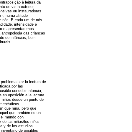
ntraposição à leitura da
to de vista exterior,
ensivas ou instauradoras
 -, numa atitude
de nós. E cada um de nós
didade, intensidade e
am e apresentaremos
 antropologia das crianças
ade de infâncias, bem
turais.
problematizar la lectura de
ticada por las
sible concebir infancia,
 en oposición a la lectura
os niños desde un punto de
ermenéuticas
ien que mira, pero que
 aquel que también es un
s el mundo con
y de las niñas/los niños
a y de los estudios
 inventario de posibles