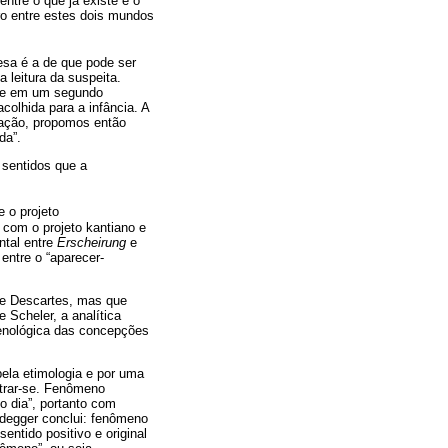
tre o que já existe e o
o entre estes dois mundos
esa é a de que pode ser
 leitura da suspeita.
s e em um segundo
olhida para a infância. A
mação, propomos então
da”.
 sentidos que a
e o projeto
com o projeto kantiano e
ntal entre
Erscheirung
e
entre o “aparecer-
e e Descartes, mas que
Scheler, a analítica
enológica das concepções
ela etimologia e por uma
strar-se. Fenômeno
do dia”, portanto com
idegger conclui: fenômeno
entido positivo e original