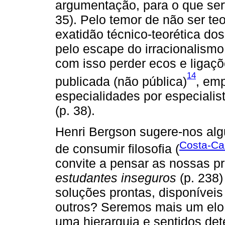
argumentação, para o que ser
35). Pelo temor de não ser te
exatidão técnico-teorética do
pelo escape do irracionalismo 
com isso perder ecos e ligaçõ
14
publicada (não pública)
, em
especialidades por especialist
(p. 38).
Henri Bergson sugere-nos al
Costa-Ca
de consumir filosofia (
convite a pensar as nossas p
estudantes inseguros
(p. 238)
soluções prontas, disponíveis
outros? Seremos mais um elo
uma hierarquia e sentidos de