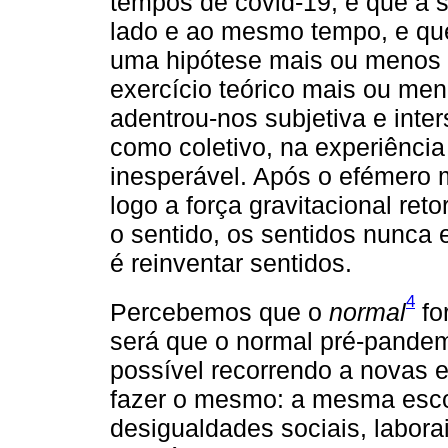
tempos de covid-19, é que a 
lado e ao mesmo tempo, e que
uma hipótese mais ou menos 
exercício teórico mais ou men
adentrou-nos subjetiva e inte
como coletivo, na experiência
inesperável. Após o efémero
logo a força gravitacional re
o sentido, os sentidos nunca 
é reinventar sentidos.
4
Percebemos que o
normal
fo
será que o normal pré-pande
possível recorrendo a novas 
fazer o mesmo: a mesma esco
desigualdades sociais, laborai