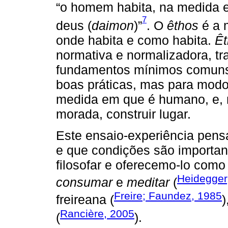
“o homem habita, na medida 
7
deus (
daimon
)”
. O
êthos
é a 
onde habita e como habita.
Êt
normativa e normalizadora, tr
fundamentos mínimos comuns
boas práticas, mas para modo
medida em que é humano, e, n
morada, construir lugar.
Este ensaio-experiência pensa
e que condições são important
filosofar e oferecemo-lo como
Heidegger
consumar
e
meditar
(
Freire; Faundez, 1985
freireana (
Rancière, 2005
(
).