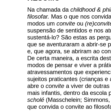
Na chamada da
childhood & ph
filosofar.
Mas o que nos convida 
modos um
convite
ou
(re)convit
suspensão de sentidos e nos a
sustentá-lo? São estas as perg
que se aventuraram a abrir-se p
e, que agora, se abriram ao con
De certa maneira, a escrita des
modos de pensar e viver a práti
atravessamentos que experienc
sujeitos praticantes (crianças e
abre o
convite
a viver de outras
mais infantis, dentro da escol
scholé
(Masschelein; Simmons, 
que convida o convite ao filoso