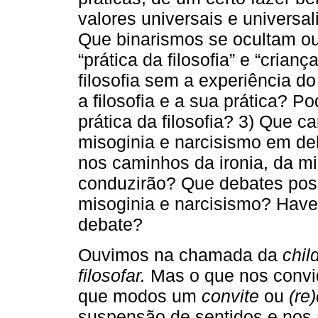
valores universais e universa
Que binarismos se ocultam o
“prática da filosofia” e “cria
filosofia sem a experiência do 
a filosofia e a sua prática? P
prática da filosofia? 3) Que c
misoginia e narcisismo em d
nos caminhos da ironia, da m
conduzirão? Que debates possí
misoginia e narcisismo? Have
debate?
Ouvimos na chamada da
chil
filosofar.
Mas o que nos convid
que modos um
convite
ou
(re
suspensão de sentidos e nos 