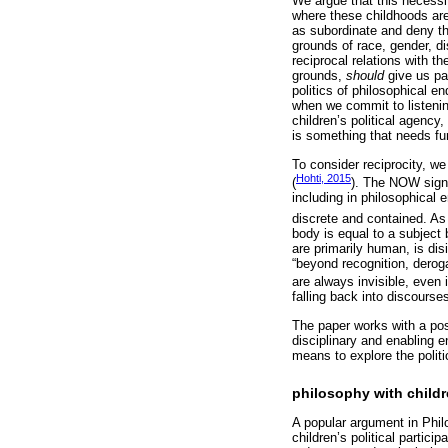
We argue that this necessi
where these childhoods are
as subordinate and deny th
grounds of race, gender, di
reciprocal relations with t
grounds,
should
give us pa
politics of philosophical e
when we commit to listening
children’s political agency
is something that needs fur
To consider reciprocity, w
Hohti, 2015
(
). The NOW signal
including in philosophical
discrete and contained. As
body is equal to a subject 
are primarily human, is di
“beyond recognition, deroga
are always invisible, even 
falling back into discourses
The paper works with a post
disciplinary and enabling e
means to explore the poli
philosophy with child
A popular argument in Philo
children’s political partici