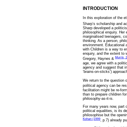
INTRODUCTION
In this exploration of the 
Sharp’s scholarship and act
Sharp developed a politicis
philosophical enquiry. Her
marginalised teenagers, col
thinking. As a person, phi
environment. Educational an
with Children is a way to 
enquiry, and the extent to 
Murris, 
Gregory, Haynes &
age, we agree with a politic
agency and suggest that int
‘brains-on-sticks’) approac
We return to the question of 
political agency can be re
facilitation might be re-for
than to prepare children for
philosophy-as-it-is.
For many years now, part o
political equalities, is its
philosophise but the openin
Kohan (1999
, p.7) already p