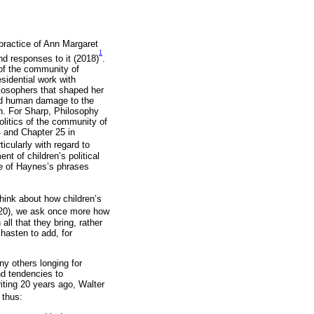
 practice of Ann Margaret
1
nd responses to it (2018)
.
l of the community of
sidential work with
hilosophers that shaped her
and human damage to the
en. For Sharp, Philosophy
olitics of the community of
-4 and Chapter 25 in
ticularly with regard to
nt of children’s political
one of Haynes’s phrases
 think about how children’s
20), we ask once more how
 all that they bring, rather
 hasten to add, for
y others longing for
and tendencies to
riting 20 years ago, Walter
 thus: