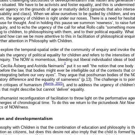
tates challenging discourses of developmentalism that flatten and generalise 
 situated. We have to be activists and foster equality, and this is undermined
eir agency on the grounds of age or maturity deficit (grounds that
also
interse
sability and class). When we allow ourselves to be guided by children, and en
hem, the agency of children is right under our noses. There is a need for hesitat
use for thought. And in holding this pause we summon ‘nowness’, to raise fur
nquiry, and to echo the urgency of the call for what Rollo calls “something more
 to children, to philosophising with them, and to their political equality. Wha
, and how can we be more attentive to this in facilitation of philosophical enqui
ther attention in Philosophy with Children.
e explore the temporal-spatial order of the community of enquiry and invoke t
s the urgency of political equality for children
and
refers to the intensities of
 enquiry. The NOW is momentous, bleeding out liberal individualist ideas of bo
2
 Cecilia Åsberg and Astrida Neimanis
put it so well “the notion that one body 
before the law, that bodies might ever be intelligible out of the contexts that c
sintegrating before our very eyes”. They argue that posthuman bodies of the 
tory difference and the equality of sameness” (p.13). The challenge is to poin
Murris, 2021
in critiques of humanism (
), and to address the urgency of children’
 that might describe but cannot ‘deliver’ equality.
humanist reconfiguration of facilitation to throw light on the performative ag
nergies of chronological time. To do this we return to the picturebook
Not Now
tics of NOW/ness.
ren and developmentalism
sophy with Children is that the combination of education and philosophy is th
pation as citizens, but does this desire not
also
imply that the child is
formed
by