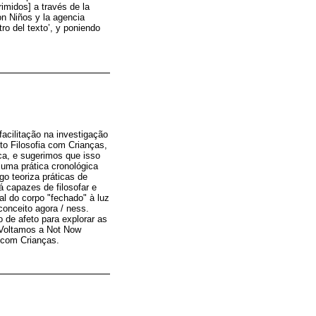
imidos] a través de la
on Niños y la agencia
o del texto’, y poniendo
facilitação na investigação
o Filosofia com Crianças,
ca, e sugerimos que isso
 uma prática cronológica
go teoriza práticas de
á capazes de filosofar e
l do corpo "fechado" à luz
conceito agora / ness.
de afeto para explorar as
. Voltamos a Not Now
 com Crianças.