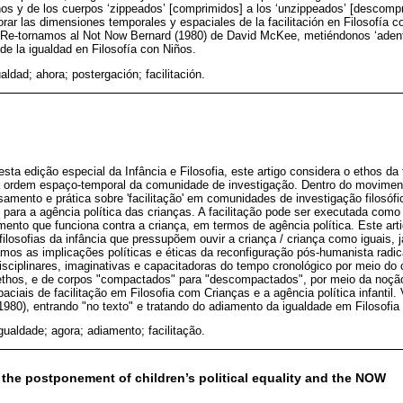
os y de los cuerpos ‘zippeados’ [comprimidos] a los ‘unzippeados’ [descompr
orar las dimensiones temporales y espaciales de la facilitación en Filosofía c
s. Re-tornamos al Not Now Bernard (1980) de David McKee, metiéndonos ‘adentr
de la igualdad en Filosofía con Niños.
ualdad; ahora; postergación; facilitación.
ta edição especial da Infância e Filosofia, este artigo considera o ethos da 
 a ordem espaço-temporal da comunidade de investigação. Dentro do moviment
amento e prática sobre 'facilitação' em comunidades de investigação filosófi
para a agência política das crianças. A facilitação pode ser executada como
ento que funciona contra a criança, em termos de agência política. Este arti
filosofias da infância que pressupõem ouvir a criança / criança como iguais, j
os as implicações políticas e éticas da reconfiguração pós-humanista radica
isciplinares, imaginativas e capacitadoras do tempo cronológico por meio do 
thos, e de corpos "compactados" para "descompactados", por meio da noção 
ciais de facilitação em Filosofia com Crianças e a agência política infantil
980), entrando "no texto" e tratando do adiamento da igualdade em Filosofia
igualdade; agora; adiamento; facilitação.
 the postponement of children’s political equality and the NOW