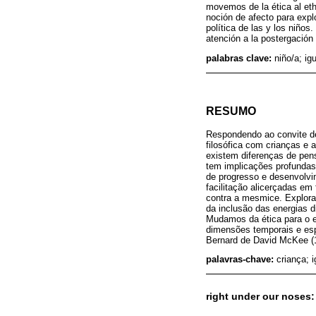
movemos de la ética al eth
noción de afecto para expl
política de las y los niño
atención a la postergación 
palabras clave:
niño/a; ig
RESUMO
Respondendo ao convite des
filosófica com crianças e
existem diferenças de pens
tem implicações profundas 
de progresso e desenvolvim
facilitação alicerçadas em 
contra a mesmice. Exploram
da inclusão das energias d
Mudamos da ética para o e
dimensões temporais e espa
Bernard de David McKee (1
palavras-chave:
criança; 
right under our noses: