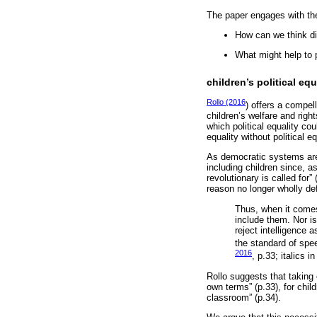
The paper engages with the
How can we think dif
What might help to 
children’s political eq
Rollo (2016
) offers a compell
children’s welfare and righ
which political equality co
equality without political eq
As democratic systems are 
including children since, as
revolutionary is called for
reason no longer wholly def
Thus, when it comes 
include them. Nor is
reject intelligence 
the standard of spee
2016
, p.33; italics in
Rollo suggests that taking 
own terms” (p.33), for chil
classroom” (p.34).