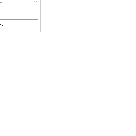
ar
nk