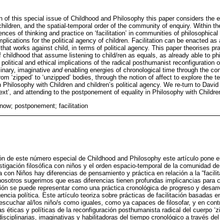
n of this special issue of Childhood and Philosophy this paper considers the eth
children, and the spatial-temporal order of the community of enquiry. Within t
nces of thinking and practice on ‘facilitation’ in communities of philosophica
plications for the political agency of children. Facilitation can be enacted as 
at works against child, in terms of political agency. This paper theorises prac
 childhood that assume listening to child/ren as equals, as already able to ph
litical and ethical implications of the radical posthumanist reconfiguration of
plinary, imaginative
and
enabling energies of chronological time through the co
rom ‘zipped’ to ‘unzipped’ bodies, through the notion of affect to explore the t
in Philosophy with Children and children’s political agency. We re-turn to Dav
 text’, and attending to the postponement of equality in Philosophy with Childre
; now; postponement; facilitation
ón de este número especial de Childhood and Philosophy este artículo pone e
vestigación filosófica con niños y el orden espacio-temporal de la comunidad de 
a con Niños hay diferencias de pensamiento y práctica en relación a la “facil
y nosotros sugerimos que esas diferencias tienen profundas implicancias para c
tación se puede representar como una práctica cronológica de progreso y desarr
encia política. Este artículo teoriza sobre prácticas de facilitación basadas en
escuchar al/los niño/s como iguales, como ya capaces de filosofar, y en contr
s éticas y políticas de la reconfiguración posthumanista radical del cuerpo ‘z
 disciplinarias, imaginativas y habilitadoras del tiempo cronológico a través d