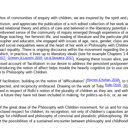
ethos of communities of enquiry with children, we are inspired by the spirit and
ivism, and appreciate the publication of a rich edited collection of her work a
ed relational theory and ethics of care and believed in the liberatory potentia
 enlivened sense of the community of inquiry emerged through experience of re
lege teaching, her feminist life, and reading of literature and the particular p
losopher and educator, she engaged with issues of age, race, gender, class 
d social inequalities were at the heart of her work in Philosophy with Childr
enact equality. There is ongoing discourse within the movement regarding the p
which, in practice, it lives up to liberatory ideals (see for example Chapters 1
2017
Gregory & Laverty, 2018
Lin & Sequiera, 2017
;
;
). Keeping these issues alive, par
ised account of ‘facilitation’ in our desire to address the persistent postponeme
roducing the notion of affect helps trouble the heavily cognitive (or to use 
h to Philosophy with Children.
Haynes & Kohan, 2018
facilitation, building on the notion of “difficultation” (
), to
Rollo (2016
spected, and reciprocity embraced. Drawing on the work of Toby
, 20
med in respect of Rollo’s notion of the plurality of children as they are, and with
 a future they have not been included in making, for politics-as-it-is, or, as we
f the great draw of the Philosophy with Children movement, for us and for man
 declared respect for children, its recognition, not only of children’s capacities 
gs for childhood and philosophy of convivial and pluralistic philosophising. W
ut the possibilities of a sustained encounter between philosophy and childhood