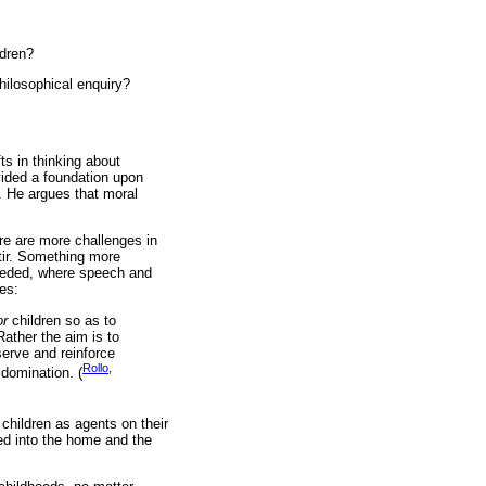
ldren?
hilosophical enquiry?
fts in thinking about
ovided a foundation upon
l. He argues that moral
re are more challenges in
 stir. Something more
 needed, where speech and
tes:
or
children so as to
Rather the aim is to
serve and reinforce
Rollo,
 domination. (
 children as agents on their
red into the home and the