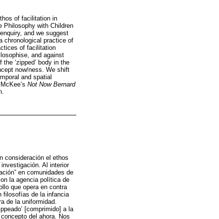
os of facilitation in
he Philosophy with Children
l enquiry, and we suggest
a chronological practice of
tices of facilitation
ilosophise, and against
 the ‘zipped’ body in the
ncept now/ness. We shift
emporal and spatial
id McKee’s
Not Now Bernard
n.
n consideración el ethos
investigación. Al interior
itación” en comunidades de
on la agencia política de
ollo que opera en contra
 filosofías de la infancia
a de la uniformidad.
ippeado’ [comprimido] a la
el concepto del ahora. Nos