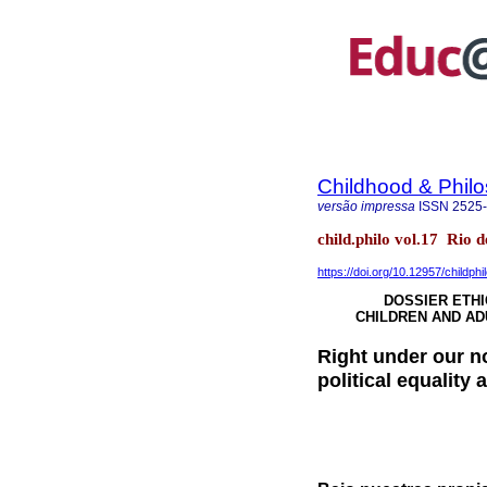
Childhood & Phil
versão impressa
ISSN
2525
child.philo vol.17 Rio
https://doi.org/10.12957/childph
DOSSIER ETHI
CHILDREN AND AD
Right under our n
political equality