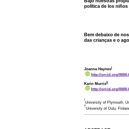
Bajo nuestras propia
política de los niños
Bem debaixo de noss
das crianças e o ag
I
Joanna Haynes
http://orcid.org/0000
II
Karin Murris
http://orcid.org/0000
I
University of Plymouth, 
II
University of Oulu, Finlan