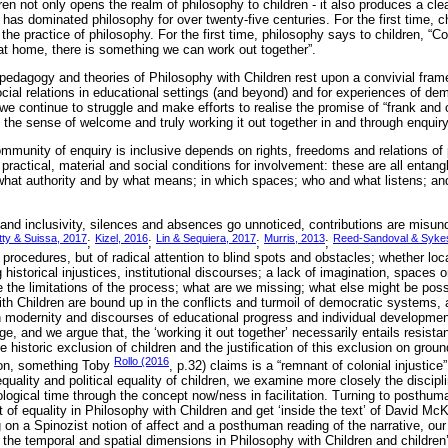
ren not only opens the realm of philosophy to children - it also produces a clea
 has dominated philosophy for over twenty-five centuries. For the first time, c
he practice of philosophy. For the first time, philosophy says to children, “C
at home, there is something we can work out together”.
edagogy and theories of Philosophy with Children rest upon a convivial framew
ocial relations in educational settings (and beyond) and for experiences of dem
 continue to struggle and make efforts to realise the promise of “frank and
 the sense of welcome and truly working it out together in and through enquiry
mmunity of enquiry is inclusive depends on rights, freedoms and relations of 
practical, material and social conditions for involvement: these are all entan
hat authority and by what means; in which spaces; who and what listens; and
 and inclusivity, silences and absences go unnoticed, contributions are misun
ty & Suissa, 2017
Kizel, 2016
Lin & Sequiera, 2017
Murris, 2013
Reed-Sandoval & Syke
;
;
;
;
rocedures, but of radical attention to blind spots and obstacles; whether loc
historical injustices, institutional discourses; a lack of imagination, spaces 
e the limitations of the process; what are we missing; what else might be poss
ith Children are bound up in the conflicts and turmoil of democratic systems, an
n modernity and discourses of educational progress and individual development
e, and we argue that, the ‘working it out together’ necessarily entails resist
 historic exclusion of children and the justification of this exclusion on groun
Rollo (2016
ason, something Toby
, p.32) claims is a “remnant of colonial injustic
quality and political equality of children, we examine more closely the discipl
ological time through the concept now/ness in facilitation. Turning to posthum
 of equality in Philosophy with Children and get ‘inside the text’ of David M
on a Spinozist notion of affect and a posthuman reading of the narrative, our 
 the temporal and spatial dimensions in Philosophy with Children and children’