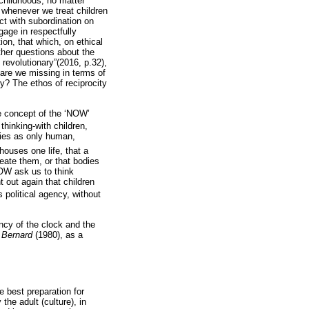
childhoods, no matter
 whenever we treat children
ct with subordination on
gage in respectfully
ion, that which, on ethical
ther questions about the
 revolutionary”(2016, p.32),
t are we missing in terms of
ry? The ethos of reciprocity
he concept of the ‘NOW’
 thinking-with children,
dies as only human,
houses one life, that a
reate them, or that bodies
NOW ask us to think
t out again that children
s political agency, without
ency of the clock and the
 Bernard
(1980), as a
e best preparation for
 the adult (culture), in