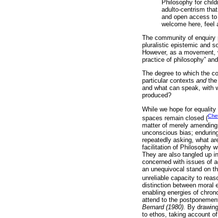
Philosophy for child
adulto-centrism that
and open access to t
welcome here, feel 
The community of enquiry p
pluralistic epistemic and s
However, as a movement, we
practice of philosophy” and
The degree to which the co
particular contexts
and
the 
and what can speak, with w
produced?
While we hope for equality
Chet
spaces remain closed (
matter of merely amending p
unconscious bias; enduring 
repeatedly asking, what ar
facilitation of Philosophy w
They are also tangled up i
concerned with issues of ag
an unequivocal stand on the
unreliable capacity to re
distinction between moral e
enabling energies of chron
attend to the postponement
Bernard (1980).
By drawing 
to ethos, taking account of