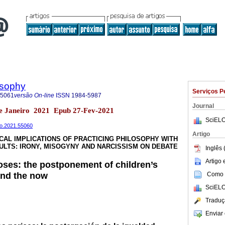
osophy
Serviços P
-5061
versão On-line
ISSN
1984-5987
Journal
 de Janeiro 2021 Epub 27-Fev-2021
SciELO
ilo.2021.55060
Artigo
CAL IMPLICATIONS OF PRACTICING PHILOSOPHY WITH
ULTS: IRONY, MISOGYNY AND NARCISSISM ON DEBATE
Inglês 
Artigo
oses: the postponement of children’s
 and the now
Como c
SciELO
Traduç
Enviar 