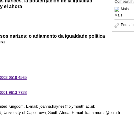
s narices: la postergación de la igualdad
Compartilh
 y el ahora
Mais
Mais
Permali
os narizes: o adiamento da igualdade política
ora
-0003-0510-4565
-0001-9613-7738
United Kingdom, E-mail: joanna.haynes@plymouth.ac.uk
d, University of Cape Town, South Africa, E-mail: karin.murris@oulu.fi