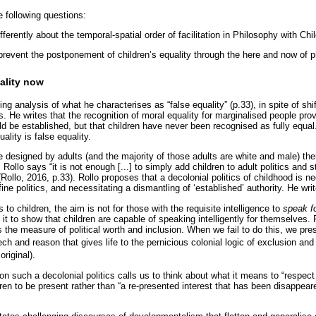
 following questions:
ferently about the temporal-spatial order of facilitation in Philosophy with Chi
prevent the postponement of children’s equality through the here and now of p
uality now
ing analysis of what he characterises as “false equality” (p.33), in spite of shi
ts. He writes that the recognition of moral equality for marginalised people pr
uld be established, but that children have never been recognised as fully equa
uality is false equality.
designed by adults (and the majority of those adults are white and male) the
 Rollo says “it is not enough [...] to simply add children to adult politics and
” (Rollo, 2016, p.33). Rollo proposes that a decolonial politics of childhood is
ine politics, and necessitating a dismantling of ‘established’ authority. He wri
to children, the aim is not for those with the requisite intelligence to
speak f
 it to show that children are capable of speaking intelligently for themselves. 
as the measure of political worth and inclusion. When we fail to do this, we pre
ch and reason that gives life to the pernicious colonial logic of exclusion and
 original).
on such a decolonial politics calls us to think about what it means to “respect
dren to be present rather than “a re-presented interest that has been disappea