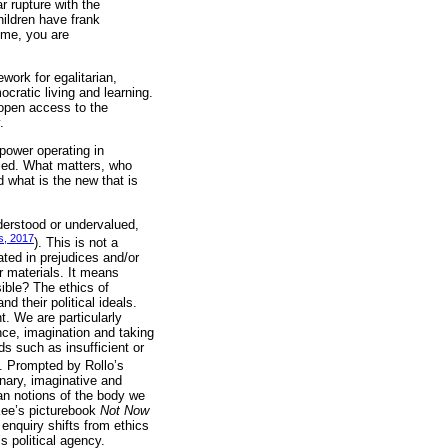
r rupture with the
hildren have frank
ome, you are
ork for egalitarian,
ocratic living and learning.
 open access to the
.
power operating in
gled. What matters, who
 what is the new that is
derstood or undervalued,
s, 2017
). This is not a
ated in prejudices and/or
or materials. It means
ible? The ethics of
d their political ideals.
. We are particularly
ance, imagination and taking
ds such as insufficient or
e”. Prompted by Rollo’s
inary, imaginative and
an notions of the body we
cKee’s picturebook
Not Now
enquiry shifts from ethics
s political agency.