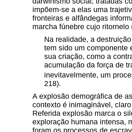
darwinismo social; tratadas c
impõem-se a elas uma trajeti
fronteiras e alfândegas informa
marcha fúnebre cujo ritornelo
Na realidade, a destruiçã
tem sido um componente es
sua criação, como a contr
acumulação da força de tr
inevitavelmente, um proces
218).
A explosão demográfica de ass
contexto é inimaginável, claro
Referida explosão marca o si
exploração humana intensa, m
foram os processos de escrav