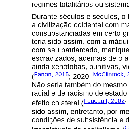
regimes totalitários ou siste
Durante séculos e séculos, o
a civilização ocidental com m
consubstanciadas em certo g
teria sido assim, com a máqu
com seu patriarcado, manique
escravizados, ademais de o 
ainda xenófobas, punitivas, 
Fanon, 2015
McClintock, 
(
; 2020;
Não seria também do mesmo m
racial e de racismo de estad
Foucault, 2002
efeito colateral (
;
sido assim, entretanto, por m
condições de subsistência e d
C