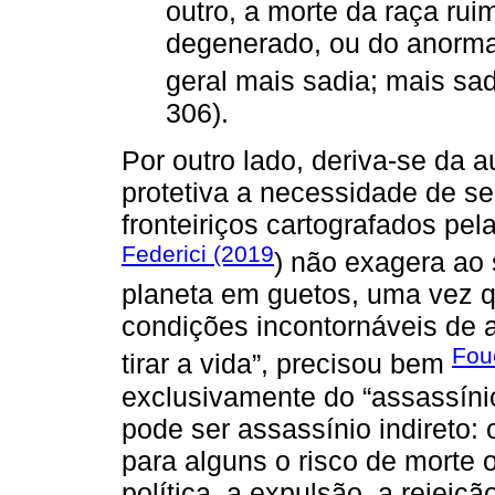
outro, a morte da raça ruim
degenerado, ou do anormal
geral mais sadia; mais sad
306).
Por outro lado, deriva-se da 
protetiva a necessidade de s
fronteiriços cartografados pe
Federici (2019
) não exagera ao 
planeta em guetos, uma vez 
condições incontornáveis de as
Fou
tirar a vida”, precisou bem
exclusivamente do “assassíni
pode ser assassínio indireto: 
para alguns o risco de morte 
política, a expulsão, a rejeição