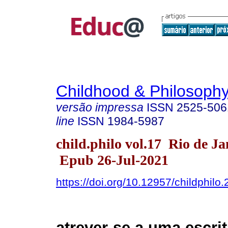
Childhood & Philosoph
versão impressa
ISSN
2525-506
line
ISSN
1984-5987
child.philo vol.17 Rio de J
Epub 26-Jul-2021
https://doi.org/10.12957/childphilo
atrever-se a uma escrita