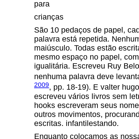
para
crianças
São 10 pedaços de papel, c
palavra está repetida. Nenh
maiúsculo. Todas estão escr
mesmo espaço no papel, como 
igualitária. Escreveu Ruy Bel
nenhuma palavra deve levanta
2009
, pp. 18-19). E valter hug
escreveu vários livros sem le
hooks escreveram seus nomes
outros movimentos, procurando
escritas. infantilestando.
Enquanto colocamos as nossa