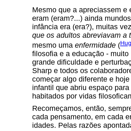
Mesmo que a apreciassem e e
eram (eram?...) ainda mundos 
infância era (era?), muitas v
que os adultos abreviavam a 
Hug
mesmo uma
enfermidade
(
filosofia e a educação - muit
grande dificuldade e perturb
Sharp e todos os colaborador
começar algo diferente e h
infantil que abriu espaço pa
habitados por vidas filosofic
Recomeçamos, então, sempre
cada pensamento, em cada en
idades. Pelas razões apontad