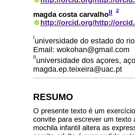
2
II
magda costa carvalho
http://orcid.org/http://orci
I
universidade do estado do rio d
Email: wokohan@gmail.com
II
universidade dos açores, açor
magda.ep.teixeira@uac.pt
RESUMO
O presente texto é um exercício i
convite para escrever um texto
mochila infantil altera as expre