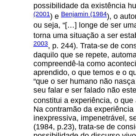
possibilidade da existência 
(2001
Benjamin (1984
) e
), o aut
ou seja, “[…] longe de ser uma
torna uma situação a ser esta
2003
, p. 244). Trata-se de con
daquilo que se repete, automat
compreendê-la como acontecim
aprendido, o que temos e o q
“que o ser humano não nasça j
seu falar e ser falado não e
constitui a experiência, o que 
Na contramão da experiência 
inexpressiva, impenetrável, 
(1984, p.23), trata-se de con
possibilidade do discurso vivo