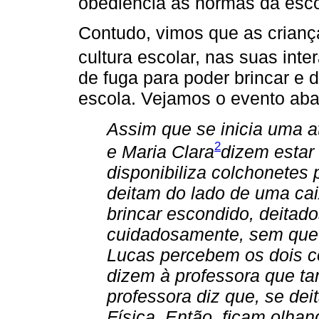
obediência às normas da esco
Contudo, vimos que as crianç
cultura escolar, nas suas inte
de fuga para poder brincar e 
escola. Vejamos o evento aba
Assim que se inicia uma at
2
e Maria Clara
dizem estar
disponibiliza colchonetes 
deitam do lado de uma ca
brincar escondido, deitad
cuidadosamente, sem que 
Lucas percebem os dois c
dizem à professora que t
professora diz que, se de
Física. Então, ficam olhan