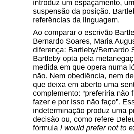
introduz um espaçamento, um
suspensão da posição. Bartle
referências da linguagem.
Ao comparar o escrivão Bartl
Bernardo Soares, Maria August
diferença: Bartleby/Bernardo S
Bartleby opta pela metanega
medida em que opera numa lóg
não. Nem obediência, nem des
que deixa em aberto uma se
complemento: “preferiria não f
fazer e por isso não faço”. Es
indeterminação produz uma pr
decisão ou, como refere Deleu
fórmula
I would prefer not to
ex