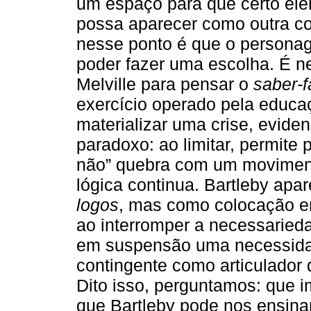
um espaço para que certo el
possa aparecer como outra co
nesse ponto é que o personag
poder fazer uma escolha. É n
Melville para pensar o
saber-
exercício operado pela educa
materializar uma crise, evide
paradoxo: ao limitar, permite p
não” quebra com um moviment
lógica continua. Bartleby ap
logos
, mas como colocação e
ao interromper a necessaried
em suspensão uma necessidad
contingente como articulador 
Dito isso, perguntamos: que 
que Bartleby pode nos ensin