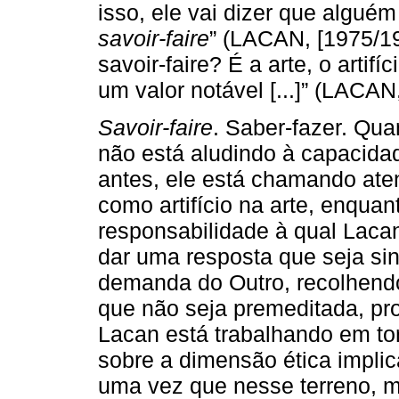
isso, ele vai dizer que algué
savoir-faire
” (LACAN, [1975/19
savoir-faire? É a arte, o artif
um valor notável [...]” (LACAN
Savoir-faire
. Saber-fazer. Qu
não está aludindo à capacida
antes, ele está chamando at
como artifício na arte, enquan
responsabilidade à qual Laca
dar uma resposta que seja sin
demanda do Outro, recolhendo
que não seja premeditada, pro
Lacan está trabalhando em to
sobre a dimensão ética impli
uma vez que nesse terreno, m