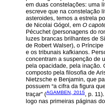
em duas constelações: uma lit
escreve que na constelação li
asteroides, temos a estrela p
de Nicolai Gógol, em
O capot
Pécuchet (personagens do ro
luzes brancas brilhantes de 
de Robert Walser), o Príncipe
e os tribunais kafkianos. Per
concentram a suspenção de u
pela opacidade, pela inação. 
composto pela filosofia de Ari
Nietzsche e Benjamin, que p
possuem “a cifra da figura que
AGAMBEN, 2015
traçar” (
, p. 11
logo nas primeiras páginas do 