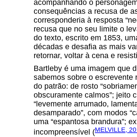
acompanhando o personagem 
consequências a recusa de a
corresponderia à resposta “n
recusa que no seu limite o lev
do texto, escrito em 1853, uma
décadas e desafia as mais va
retornar, voltar à cena e resis
Bartleby é uma imagem que d
sabemos sobre o escrevente r
do patrão: de rosto “sobriame
obscuramente calmos”; jeito 
“levemente arrumado, lament
desamparado”, com modos “ca
uma “espantosa brandura”; exe
MELVILLE, 20
incompreensível (