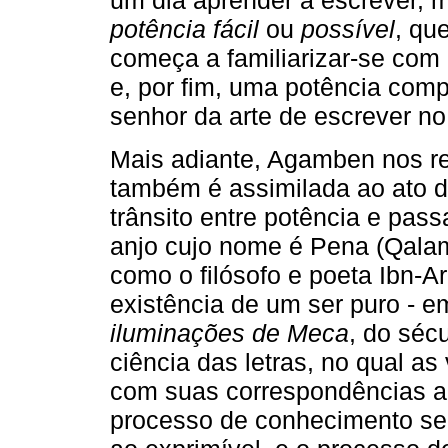
um dia aprender a escrever, 
potência fácil
ou
possível
, qu
começa a familiarizar-se com a
e, por fim, uma potência compl
senhor da arte de escrever n
Mais adiante, Agamben nos re
também é assimilada ao ato de
trânsito entre potência e pas
anjo cujo nome é Pena (Qalam
como o filósofo e poeta Ibn-A
existência de um ser puro - e
iluminações de Meca
, do séc
ciência das letras, no qual a
com suas correspondências ao
processo de conhecimento se