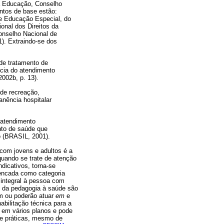
da Educação, Conselho
ntos de base estão:
de Educação Especial, do
onal dos Direitos da
onselho Nacional de
1). Extraindo-se dos
de tratamento de
ncia do atendimento
002b, p. 13).
 de recreação,
nência hospitalar
 atendimento
nto de saúde que
o (BRASIL, 2001).
 com jovens e adultos é a
quando se trate de atenção
dicativos, torna-se
lencada como categoria
 integral à pessoa com
to da pedagogia à saúde são
am ou poderão atuar
em
e
abilitação técnica para a
re em vários planos e pode
 de práticas, mesmo de