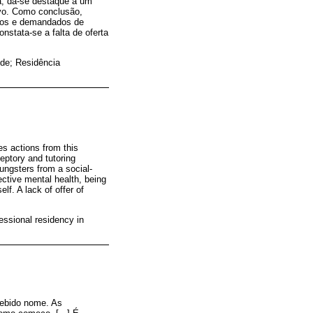
ia, dá-se destaque a um
ivo. Como conclusão,
ados e demandados de
stata-se a falta de oferta
de; Residência
es actions from this
eptory and tutoring
ungsters from a social-
ective mental health, being
lf. A lack of offer of
fessional residency in
cebido nome. As