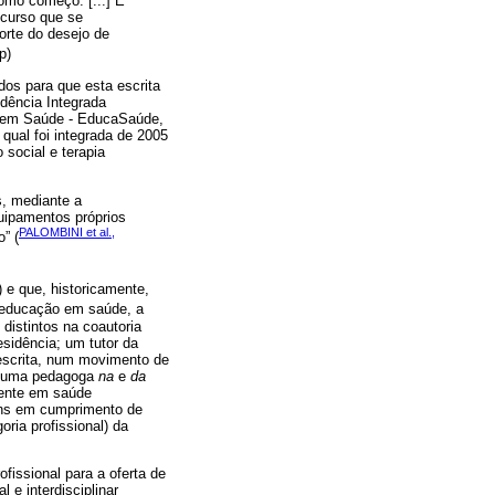
omo começo. [...] É
 curso que se
orte do desejo de
p)
os para que esta escrita
dência Integrada
a em Saúde - EducaSaúde,
ual foi integrada de 2005
 social e terapia
s, mediante a
uipamentos próprios
PALOMBINI et al.,
” (
e que, historicamente,
 educação em saúde, a
distintos na coautoria
esidência; um tutor da
 escrita, num movimento de
o, uma pedagoga
na
e
da
nente em saúde
ens em cumprimento de
ria profissional) da
fissional para a oferta de
 e interdisciplinar