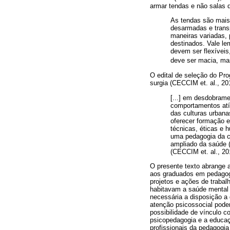
armar tendas e não salas d
As tendas são mais
desarmadas e trans
maneiras variadas, 
destinados. Vale le
devem ser flexíveis
deve ser macia, ma
O edital de seleção do Pr
surgia (CECCIM et. al., 20
[...] em desdobrame
comportamentos atíp
das culturas urbana
oferecer formação e
técnicas, éticas e
uma pedagogia da ci
ampliado da saúde (
(CECCIM et. al., 20
O presente texto abrange a
aos graduados em pedagogi
projetos e ações de traba
habitavam a saúde mental 
necessária a disposição a 
atenção psicossocial pode
possibilidade de vínculo 
psicopedagogia e a educaç
profissionais da pedagogia