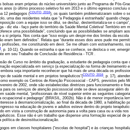
as bolsas eram próprias do núcleo universitário junto ao Programa de Pós-G
 anos (o último processo seletivo foi em 2013 e o último egresso concluiu 
COUTO, 2016
ma 12 pedagogos (
), os quais também problematizaram sobre o se
lo, uma das residentes relata que “a Pedagogia é estranhada” quando chega
mposição com a equipe isso se dilui, se desfaz, desterritorializa-se o campo
oga - diz ela - faço parte do território da Saúde Mental Coletiva! Território 
oferece uma possibilidade”, concluindo que as possibilidades se ampliam aos
si própria. Nos conta que “isso exigiu um despir-me dos limites da escola 
o eram bem definidos”. Relata que “durante esses dois anos pude me permi
s profissões, me constituindo em devir. Se me olham com estranhamento, is
3
, p. 10-11). Quando se estranha o que se conhece, se desloca o ver, emergi
nte em seu Trabalho de Conclusão de Residência - TCR .
ão de Curso no âmbito da graduação, a estudante de pedagogia conta que o
rmação especializada em serviço (a
especialização na forma de treinamento 
 embora seja importante reconhecer que há mais de uma década os profissio
COUTO, 2016
po de saúde mental e em projetos terapêuticos”(
, p. 17), atend
como exemplo os Centros de Atenção Psicossocial - CAPS, previstos pelo Mi
fevereiro de 2002, onde são estabelecidas diretrizes para funcionamento e fin
a para os serviços de atenção psicossocial onde se deve assegurar além do 
 saúde mental, “profissionais de nível superior entre as seguintes categorias
uta ocupacional e pedagogo” (BRASIL, 2002b). Não é de menor importância le
teresse à desmanicomialização, ao final da década de 1980, a habilitação para
ingresso na educação de jovens e adultos esteve dentro do projeto terapêutic
ndo em vista a construção de autonomia para a volta para casa ou a vida no
apêuticos. Esse não é um trabalho que dispense uma formação especial de 
política de desinstitucionalização.
ogos em classes hospitalares (“escolas de hospital”) e às crianças hospital