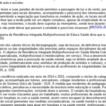
e aula e escolas:
 leves e suas paredes de tecido permitem a passagem de luz e do vento; po
portadas para locais distantes, acompanhando o per(curso) dos interessado
permitindo a negociação que transforma os modelos de ação, os locais esco
mbrar que a tenda pode ser um objeto complexo, apesar da simplicidade do s
, mas resistentes; o tecido deve suportar as intempéries, sendo leve durante 
BAPTISTA, 2
s não pode deixar que passem a umidade e possíveis
invasores
(
ograma de Residência Integrada Multiprofissional do Educa Saúde dizia que a
16):
nto dos valores éticos da dessegregação, seja da loucura, da deficiência men
icos ou das singularidades não previstas pelos espaços disciplinares da ed
s. O objetivo da Residência Integrada Multiprofissional em Saúde Mental Cole
specializada, multiprofissional e interdisciplinar, em serviço. Visa a desenv
 humanísticas para a promoção da saúde mental, seja no âmbito ampliado da
dade, problematizando seus artefatos de produção de sentidos e culturas), s
como integralidade da atenção e escuta de acolhimento às singularidades da 
16, p. 129).
 residência realizada nos anos de 2014 e 2015, compondo o núcleo de categor
a, acompanhada por tutores, preceptores, colegas residentes e profissionais
lho do Sistema Único de Saúde - SUS. À medida que residentes de pedagogi
coletiva, percebia-se a necessidade da tessitura entre educação e saúde. Pa
grandes transformações, incluindo dores e amores. O cenário da hospitalizaç
m ser muito chocantes para um trabalhador, muitos profissionais de saúde 
com hospitais ou com a saúde mental, assim como escapam (e desconhecem)
ão social (presentes nas medidas socioeducativas, na saúde mental e na ate
 requerem aprender para atuar em hospitais e na saúde mental, profissionai