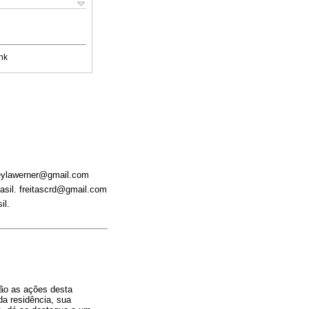
nk
sheylawerner@gmail.com
rasil. freitascrd@gmail.com
il.
são as ações desta
da residência, sua