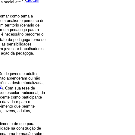
CECCIM,
 social etc.” (
o tomar como tema a
 em análise o percurso de
território (cenário de
têm um pedagogo para a
 é necessário percorrer o
ntato da pedagoga torna-se
e as sensibilidades
om jovens e trabalhadores
a ação da pedagoga.
o de jovens e adultos
e não aprenderam ou não
ncia desterritorializada,
7
). Com sua tese de
sse escolar tradicional, da
ocente como participante
 da vida e para o
vimento que permite
, jovens, adultos,
dimento de que para
lidade na construção de
ereria uma formação sobre