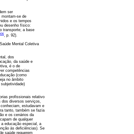
dem ser
s; montam-se de
lhidos e os tempos
eu desenho físico:
o transporte; a base
006
, p. 92).
 Saúde Mental Coletiva
tal, dos
ucação, da saúde e
tiva, é o de
olver competências
 educação (como
eja no âmbito
subjetividade)
ias profissionais relativo
 dos diversos serviços,
a conheciam, estudavam e
ra tanto, também se fazia
ão e os cenários da
escapam de qualquer
 a educação especial, a
nção às deficiências). Se
s de saúde requerem