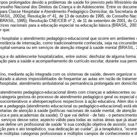
empos prolongados devido a problemas de saúde foi previsto pelo Ministério 
nselho Nacional dos Direitos da Criança e do Adolescente. Entre os docume
 para Classe Hospitalar e Atendimento Pedagógico Domiciliar, da Secretaria 
RASIL, 2002a); Resolução nº 41, de 13 de outubro de 1995, do Conselho Naci
 (BRASIL, 1995); Resolução CNE/CEB nº 2, de 11 de setembro de 2001, do C
etrizes nacionais para a educação especial na educação básica (BRASIL, 200
r que:
 hospitalar o atendimento pedagógico-educacional que ocorre em ambientes 
unstância de internação, como tradicionalmente conhecida, seja na circunstâ
ospital-semana ou em serviços de atenção integral à saúde mental (BRASIL, 2
ança e do adolescente hospitalizados, entre outros: desfrutar de alguma forma
ção para a saúde e acompanhamento do currículo escolar, durante sua perma
ino, mediante ação integrada com os sistemas de saúde, devem organizar o
lizado a alunos impossibilitados de frequentar as aulas em razão de tratame
 hospitalar, atendimento ambulatorial ou permanência prolongada em domicíli
o atendimento pedagógico-educacional direto com crianças e adolescentes ou
ategoria gestora do processo de atendimento pedagógico geral ou especial 
sociointerativos e afetoperceptivos respectivos à ação educativa. Além dos in
e a pedagogia (atendimento educacional ou pedagógico-educacional) está e
ortarias de atenção à saúde (políticas nacionais de saúde mental, de atenção
sica e para academias da saúde). O que vai definir - de fato - o pertencimen
serviços desse setor, aspecto válido para todas as outras áreas que já atu
ue define um profissional de saúde “é sua condição objetiva de assistir, sua h
ação para o ato terapêutico, sua dedicação ao cuidar”, já a terapêutica, “ocor
 de múltiplas categorias profissionais e múltiplos campos de conhecimento e