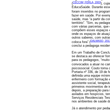
CECCIM; FERLA, 2003
(
), cuj
EducaSaúde. Durante esses
foram inseridos no progra
fazer em saúde. Por exemp
saúde, mas “a partir da co
território”. “Sim, eu pedag
com várias parcerias, que 
compõem esses espaços e a 
onde os espaços de atuaçã
outros saberes, com outra
DALMASO, 201
coloca fora” (
conclui a pedagoga reside
Em um Trabalho de Conclus
se destaca ao oferecer fo
para os pedagogos, “muito
convocados a atuar no cam
psicossocial. Couto toma 
Portaria nº 336, de 19 de 
definida uma equipe mínim
enfermeiro com formação em
assistente social, terape
primeiros movimentos de in
depois, a preparação para 
asilados em hospícios, te
Serviços Residenciais Ter
nos ambientes de saúde da 
Já o atendimento por pedag