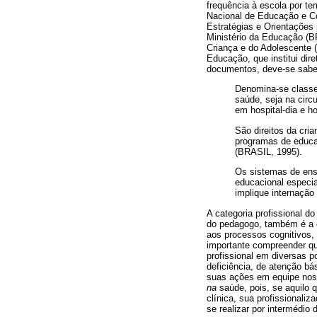
frequência à escola por t
Nacional de Educação e Co
Estratégias e Orientações
Ministério da Educação (B
Criança e do Adolescente
Educação, que institui dir
documentos, deve-se sabe
Denomina-se classe
saúde, seja na circ
em hospital-dia e h
São direitos da cri
programas de educa
(BRASIL, 1995).
Os sistemas de ens
educacional especia
implique internação
A categoria profissional d
do pedagogo, também é a c
aos processos cognitivos, 
importante compreender qu
profissional em diversas p
deficiência, de atenção bá
suas ações em equipe nos 
na
saúde, pois, se aquilo q
clínica, sua profissionaliz
se realizar por intermédio