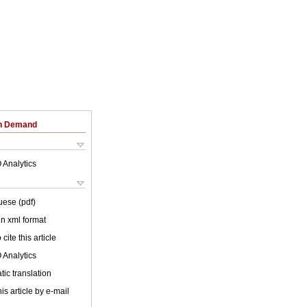
on Demand
 Analytics
uese (pdf)
 in xml format
cite this article
 Analytics
ic translation
is article by e-mail