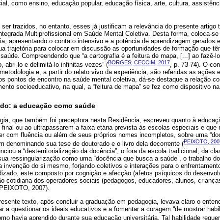
al, como ensino, educação popular, educação física, arte, cultura, assistência
er trazidos, no entanto, esses já justificam a relevância do presente artig
ntegrada Multiprofissional em Saúde Mental Coletiva. Desta forma, coloca-se
, apresentando o contato intensivo e a potência de aprendizagem gerados em 
sua trajetória para colocar em discussão as oportunidades de formação que 
úde. Compreendendo que “a cartografia é a feitura de mapa, [...] ao fazê-lo
BORGES; CECCIM, 2017
 abri-lo e delimitá-lo infinitas vezes” (
, p. 73-74). O co
 metodologia e, a partir do relato vivo da experiência, são referidas as ações 
os pontos de encontro na saúde mental coletiva, dá-se destaque a relação c
ento socioeducativo, na qual, a “feitura de mapa” se fez como dispositivo n
do: a educação como saúde
ia, que também foi preceptora nesta Residência, escreveu quanto à educaçã
 final ou ao ultrapassarem a faixa etária prevista às escolas especiais e qu
er com fluência ou além de seus próprios nomes incompletos, sobre uma “docê
PEIXOTO, 200
m denominando sua tese de doutorado e o livro dela decorrente (
iou a “desterritorialização da docência”, o fora da escola tradicional, da cla
e sua ressingularização como uma “docência que busca a saúde”, o trabalho d
 invenção do si mesmo, forjando coletivos e interações para o enfrentamento
izado, este composto por cognição e afecção (afetos psíquicos do desenvol
ão cotidiana dos operadores sociais (pedagogos, educadores, alunos, crianças
(PEIXOTO, 2007).
resente texto, após concluir a graduação em pedagogia, levava claro o enten
ar a questionar os ideais educativos e a fomentar a coragem “de mostrar habi
omo havia aprendido durante sua educação universitária. Tal habilidade requ