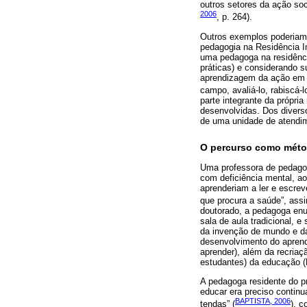
outros setores da ação soci
2006
, p. 264).
Outros exemplos poderiam s
pedagogia na Residência I
uma pedagoga na residência
práticas) e considerando 
aprendizagem da ação em sa
campo, avaliá-lo, rabiscá-lo,
parte integrante da própria
desenvolvidas. Dos divers
de uma unidade de atendim
O percurso como méto
Uma professora de pedagog
com deficiência mental, ao
aprenderiam a ler e escrev
que procura a saúde”, assi
doutorado, a pedagoga enunc
sala de aula tradicional, 
da invenção de mundo e da
desenvolvimento do aprend
aprender), além da recriaç
estudantes) da educação 
A pedagoga residente do p
educar era preciso continu
BAPTISTA, 2006
tendas” (
), c