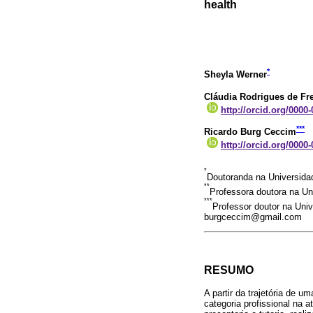
health
*
Sheyla Werner
Cláudia Rodrigues de Fre
http://orcid.org/0000
***
Ricardo Burg Ceccim
http://orcid.org/0000
*
Doutoranda na Universidad
**
Professora doutora na Un
***
Professor doutor na Univ
burgceccim@gmail.com
RESUMO
A partir da trajetória de
categoria profissional na 