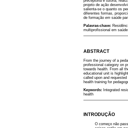
preceptoria e tutoria, rea
projeto de ação desenvolv
salienta-se o quanto os 
diferentes formas, propor
de formação
em
saúde para
Palavras-chave:
Residênc
multiprofissional em saúde
ABSTRACT
From the journey of a pedag
professional category on p
towards health. From all t
educational unit is highli
called upon and requested i
health training for pedagog
Keywords:
Integrated resi
health
INTRODUÇÃO
O começo não passa 