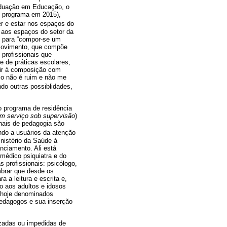
raduação em Educação, o
o programa em 2015),
r e estar nos espaços do
 aos espaços do setor da
”, para “compor-se um
em movimento, que compõe
 profissionais que
e de práticas escolares,
tir à composição com
so não é ruim e não me
ndo outras possiblidades,
 programa de residência
em serviço sob supervisão
)
nais de pedagogia são
endo a usuários da atenção
nistério da Saúde à
anciamento. Ali está
médico psiquiatra e do
 profissionais: psicólogo,
mbrar que desde os
 a leitura e escrita e,
o aos adultos e idosos
s hoje denominados
pedagogos e sua inserção
izadas ou impedidas de