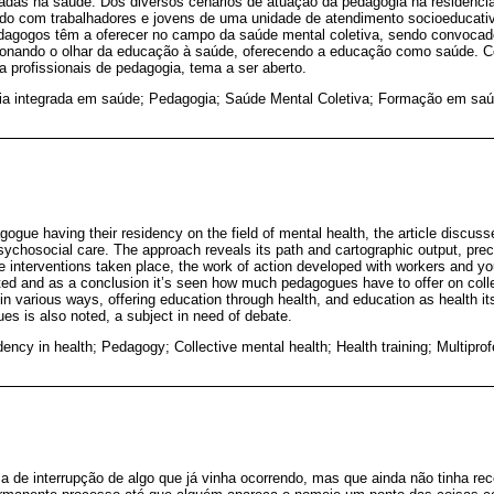
lizadas na saúde. Dos diversos cenários de atuação da pedagogia na residênc
ido com trabalhadores e jovens de uma unidade de atendimento socioeducat
pedagogos têm a oferecer no campo da saúde mental coletiva, sendo convoc
cionando o olhar da educação à saúde, oferecendo a educação como saúde. Con
 profissionais de pedagogia, tema a ser aberto.
ia integrada em saúde; Pedagogia; Saúde Mental Coletiva; Formação em saú
ogue having their residency on the field of mental health, the article discuss
sychosocial care. The approach reveals its path and cartographic output, prec
he interventions taken place, the work of action developed with workers and yo
ghted and as a conclusion it’s seen how much pedagogues have to offer on coll
n various ways, offering education through health, and education as health itse
ues is also noted, a subject in need of debate.
dency in health; Pedagogy; Collective mental health; Health training; Multipro
de interrupção de algo que já vinha ocorrendo, mas que ainda não tinha re