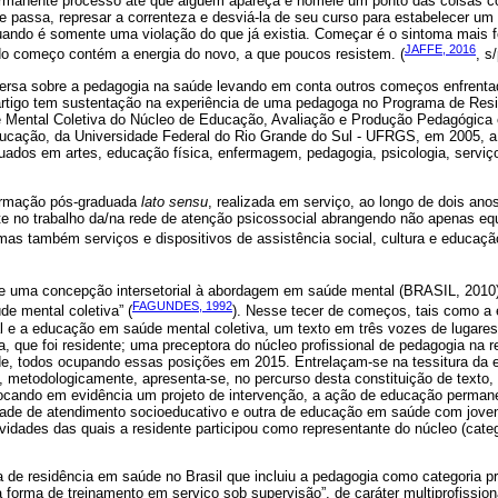
rmanente processo até que alguém apareça e nomeie um ponto das coisas c
e passa, represar a correnteza e desviá-la de seu curso para estabelecer um
uando é somente uma violação do que já existia. Começar é o sintoma mais f
JAFFE, 2016
do começo contém a energia do novo, a que poucos resistem. (
, s/
sa sobre a pedagogia na saúde levando em conta outros começos enfrentad
 artigo tem sustentação na experiência de uma pedagoga no Programa de Resi
de Mental Coletiva do Núcleo de Educação, Avaliação e Produção Pedagógic
ucação, da Universidade Federal do Rio Grande do Sul - UFRGS, em 2005, a q
uados em artes, educação física, enfermagem, pedagogia, psicologia, serviço
ormação pós-graduada
lato sensu
, realizada em serviço, ao longo de dois ano
te no trabalho da/na rede de atenção psicossocial abrangendo não apenas eq
mas também serviços e dispositivos de assistência social, cultura e educação
e uma concepção intersetorial à abordagem em saúde mental (BRASIL, 2010) 
FAGUNDES, 1992
de mental coletiva” (
). Nesse tecer de começos, tais como a
 e a educação em saúde mental coletiva, um texto em três vozes de lugares 
, que foi residente; uma preceptora do núcleo profissional de pedagogia na r
ade, todos ocupando essas posições em 2015. Entrelaçam-se na tessitura da
, metodologicamente, apresenta-se, no percurso desta constituição de text
locando em evidência um projeto de intervenção, a ação de educação perma
ade de atendimento socioeducativo e outra de educação em saúde com jov
vidades das quais a residente participou como representante do núcleo (catego
 de residência em saúde no Brasil que incluiu a pedagogia como categoria pro
 forma de treinamento em serviço sob supervisão”, de caráter multiprofissional