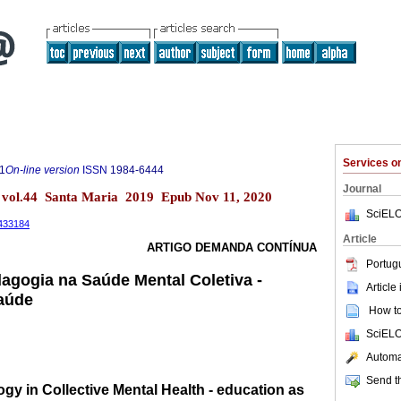
Services 
1
On-line version
ISSN
1984-6444
Journal
 vol.44 Santa Maria 2019 Epub Nov 11, 2020
SciELO
4433184
Article
ARTIGO DEMANDA CONTÍNUA
Portug
agogia na Saúde Mental Coletiva -
Article
aúde
How to 
SciELO
Automat
Send th
y in Collective Mental Health - education as