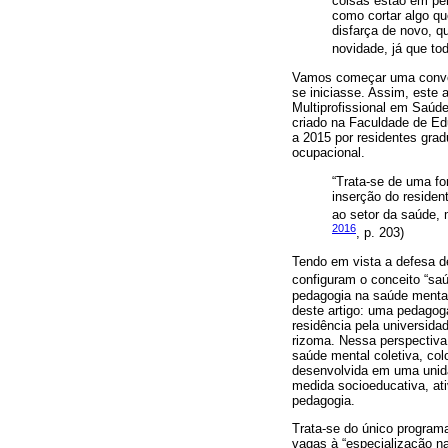
coisas estão em pe
como cortar algo qu
disfarça de novo, q
novidade, já que to
Vamos começar uma conver
se iniciasse. Assim, este
Multiprofissional em Saú
criado na Faculdade de Ed
a 2015 por residentes grad
ocupacional.
“Trata-se de uma f
inserção do residen
ao setor da saúde, 
2016
, p. 203)
Tendo em vista a defesa d
configuram o conceito “saú
pedagogia na saúde mental
deste artigo: uma pedagoga
residência pela universid
rizoma. Nessa perspectiva
saúde mental coletiva, co
desenvolvida em uma unid
medida socioeducativa, ati
pedagogia.
Trata-se do único programa
vagas à “especialização na