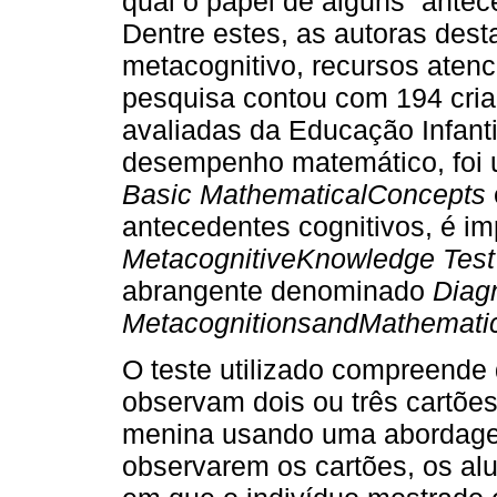
qual o papel de alguns “antec
Dentre estes, as autoras des
metacognitivo, recursos atenc
pesquisa contou com 194 cria
avaliadas da Educação Infanti
desempenho matemático, foi 
Basic MathematicalConcepts
antecedentes cognitivos, é i
MetacognitiveKnowledge Test
abrangente denominado
Diagn
MetacognitionsandMathemati
O teste utilizado compreende 
observam dois ou três cartõ
menina usando uma abordagem
observarem os cartões, os al