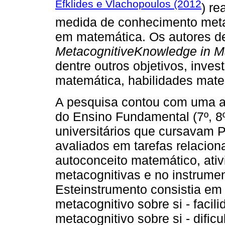
Efklides e Vlachopoulos (2012
) r
medida de conhecimento metaco
em matemática. Os autores d
MetacognitiveKnowledge in 
dentre outros objetivos, inve
matemática, habilidades mate
A pesquisa contou com uma am
do Ensino Fundamental (7º, 8º
universitários que cursavam P
avaliados em tarefas relacio
autoconceito matemático, ati
metacognitivas e no instrumen
Esteinstrumento consistia em
metacognitivo sobre si - facil
metacognitivo sobre si - dificu