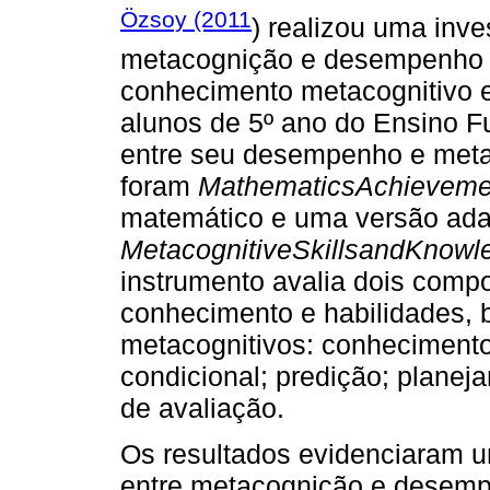
Özsoy (2011
) realizou uma inve
metacognição e desempenho m
conhecimento metacognitivo e
alunos de 5º ano do Ensino F
entre seu desempenho e metac
foram
MathematicsAchievemen
matemático e uma versão ada
MetacognitiveSkillsandKnow
instrumento avalia dois comp
conhecimento e habilidades,
metacognitivos: conhecimento 
condicional; predição; planej
de avaliação.
Os resultados evidenciaram um
entre metacognição e desemp