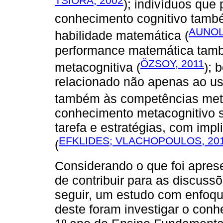
TSIORA, 2002
); indivíduos que
conhecimento cognitivo també
AUNOLA
habilidade matemática (
performance matemática tam
ÖZSOY, 2011
metacognitiva (
); 
relacionado não apenas ao us
também às competências meta
conhecimento metacognitivo s
tarefa e estratégias, com imp
EFKLIDES; VLACHOPOULOS, 20
(
Considerando o que foi apres
de contribuir para as discuss
seguir, um estudo com enfoqu
deste foram investigar o con