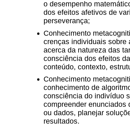
o desempenho matemático
dos efeitos afetivos de v
perseverança;
Conhecimento metacognitiv
crenças individuais sobre
acerca da natureza das ta
consciência dos efeitos da
conteúdo, contexto, estrutu
Conhecimento metacognitiv
conhecimento de algoritmo
consciência do indivíduo 
compreender enunciados d
ou dados, planejar soluçõe
resultados.