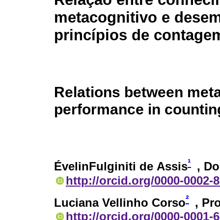
metacognitivo e dese
princípios de contage
Relations between met
performance in counting
¹
ÉvelinFulginiti de Assis
, D
http://orcid.org/0000-0002-
²
Luciana Vellinho Corso
, Pr
http://orcid.org/0000-0001-