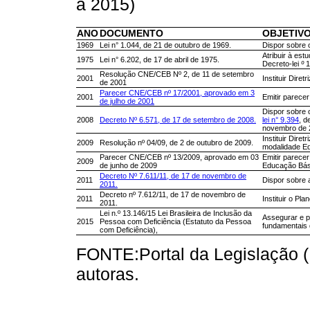
a 2015)
ANO
DOCUMENTO
OBJETIV
1969
Lei n° 1.044, de 21 de outubro de 1969.
Dispor sobre 
Atribuir à est
1975
Lei n° 6.202, de 17 de abril de 1975.
Decreto-lei
º
1
Resolução CNE/CEB Nº 2, de 11 de setembro
2001
Instituir Dir
de 2001
Parecer CNE/CEB nº 17/2001, aprovado em 3
2001
Emitir parece
de julho de 2001
Dispor sobre 
2008
Decreto Nº 6.571, de 17 de setembro de 2008.
lei n° 9.394
, d
novembro de 
Instituir Dir
2009
Resolução nº 04/09, de 2 de outubro de 2009.
modalidade E
Parecer CNE/CEB nº 13/2009, aprovado em 03
Emitir parece
2009
de junho de 2009
Educação Bás
Decreto Nº 7.611/11, de 17 de novembro de
2011
Dispor sobre 
2011.
Decreto nº 7.612/11, de 17 de novembro de
2011
Instituir o Pl
2011.
Lei n.º 13.146/15 Lei Brasileira de Inclusão da
Assegurar e p
2015
Pessoa com Deficiência (Estatuto da Pessoa
fundamentais 
com Deficiência),
FONTE:Portal da Legislação 
autoras.