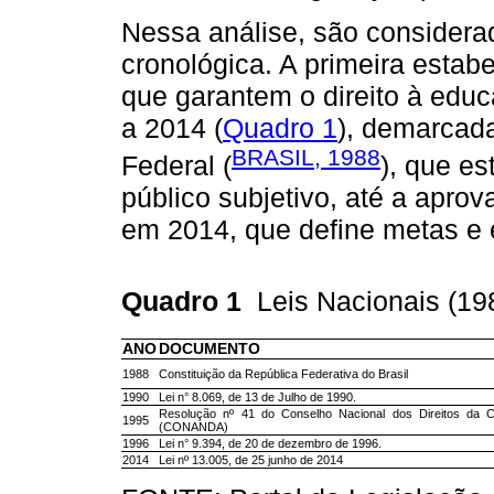
Nessa análise, são consider
cronológica. A primeira estab
que garantem o direito à educ
a 2014 (
Quadro 1
), demarcad
BRASIL, 1988
Federal (
), que e
público subjetivo, até a apr
em 2014, que define metas e e
Quadro 1
Leis Nacionais (1
ANO
DOCUMENTO
1988
Constituição da República Federativa do Brasil
1990
Lei n° 8.069, de 13 de Julho de 1990.
Resolução nº 41 do Conselho Nacional dos Direitos da C
1995
(CONANDA)
1996
Lei n° 9.394, de 20 de dezembro de 1996.
2014
Lei nº 13.005, de 25 junho de 2014