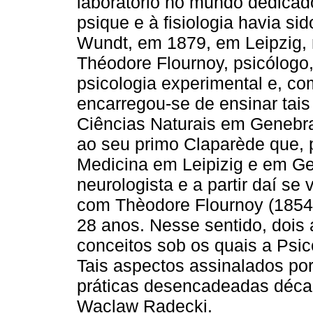
laboratório no mundo dedicad
psique e à fisiologia havia s
Wundt, em 1879, em Leipzig, 
Théodore Flournoy, psicólogo
psicologia experimental e, co
encarregou-se de ensinar tai
Ciências Naturais em Genebra
ao seu primo Claparède que, 
Medicina em Leipizig e em Ge
neurologista e a partir daí se
com Thèodore Flournoy (1854-
28 anos. Nesse sentido, dois
conceitos sob os quais a Psi
Tais aspectos assinalados po
práticas desencadeadas décad
Waclaw Radecki.