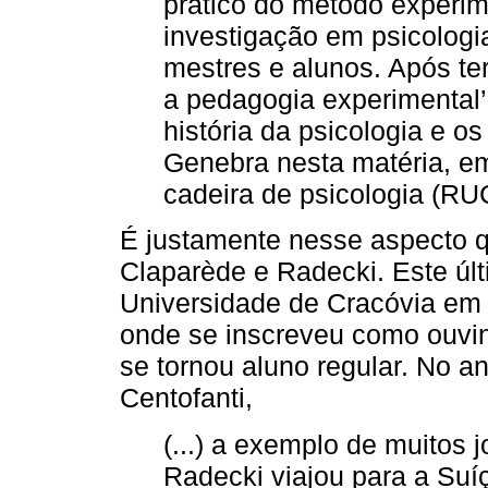
prático do método experim
investigação em psicologi
mestres e alunos. Após ter
a pedagogia experimental’
história da psicologia e 
Genebra nesta matéria, e
cadeira de psicologia (RU
É justamente nesse aspecto 
Claparède e Radecki. Este últ
Universidade de Cracóvia em 1
onde se inscreveu como ouvin
se tornou aluno regular. No a
Centofanti,
(...) a exemplo de muitos 
Radecki viajou para a Suí