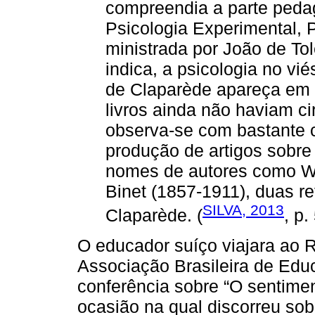
compreendia a parte pedag
Psicologia Experimental,
ministrada por João de Tol
indica, a psicologia no v
de Claparède apareça em
livros ainda não haviam ci
observa-se com bastante 
produção de artigos sobre a
nomes de autores como Wi
Binet (1857-1911), duas re
SILVA, 2013
Claparède. (
, p.
O educador suíço viajara ao R
Associação Brasileira de Edu
conferência sobre “O sentiment
ocasião na qual discorreu sob