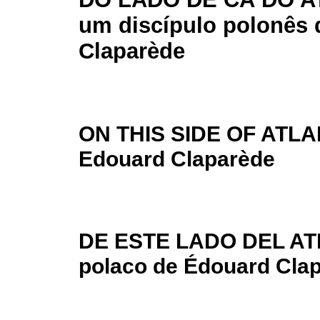
um discípulo polonês
Claparède
ON THIS SIDE OF ATLANT
Edouard Claparède
DE ESTE LADO DEL ATL
polaco de Édouard Cla