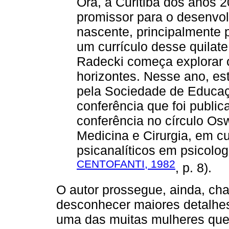
Ora, a Curitiba dos anos 2
promissor para o desenvo
nascente, principalmente 
um currículo desse quilat
Radecki começa explorar 
horizontes. Nesse ano, es
pela Sociedade de Educa
conferência que foi publ
conferência no círculo Os
Medicina e Cirurgia, em c
psicanalíticos em psicolo
CENTOFANTI, 1982
, p. 8).
O autor prossegue, ainda, ch
desconhecer maiores detalhe
uma das muitas mulheres que 