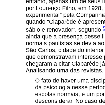
entanto, apenas um de seus li
por Lourenço Filho, em 1928, 
experimental” pela Companhi
quando “Claparède é apresent
S
sábio e renovador”, segundo
ainda que a presença desse li
normais paulistas se devia ao
São Carlos, cidade do interior
que demonstravam interesse p
chegaram a citar Claparède já
Analisando uma das revistas,
O fato de haver uma disci
da psicologia nesse perí
escolas normais, é um po
desconsiderar. No caso de 