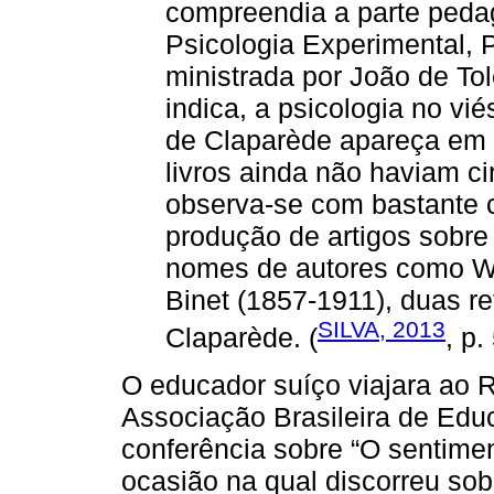
compreendia a parte pedag
Psicologia Experimental,
ministrada por João de Tol
indica, a psicologia no v
de Claparède apareça em
livros ainda não haviam ci
observa-se com bastante 
produção de artigos sobre a
nomes de autores como Wi
Binet (1857-1911), duas re
SILVA, 2013
Claparède. (
, p.
O educador suíço viajara ao R
Associação Brasileira de Edu
conferência sobre “O sentiment
ocasião na qual discorreu sob