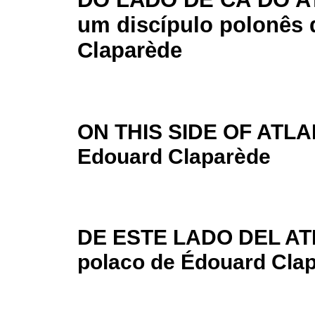
um discípulo polonês
Claparède
ON THIS SIDE OF ATLANT
Edouard Claparède
DE ESTE LADO DEL ATL
polaco de Édouard Cla