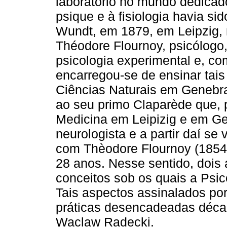
laboratório no mundo dedicad
psique e à fisiologia havia s
Wundt, em 1879, em Leipzig, 
Théodore Flournoy, psicólogo
psicologia experimental e, co
encarregou-se de ensinar tai
Ciências Naturais em Genebra
ao seu primo Claparède que, 
Medicina em Leipizig e em Ge
neurologista e a partir daí se
com Thèodore Flournoy (1854-
28 anos. Nesse sentido, dois
conceitos sob os quais a Psi
Tais aspectos assinalados po
práticas desencadeadas décad
Waclaw Radecki.