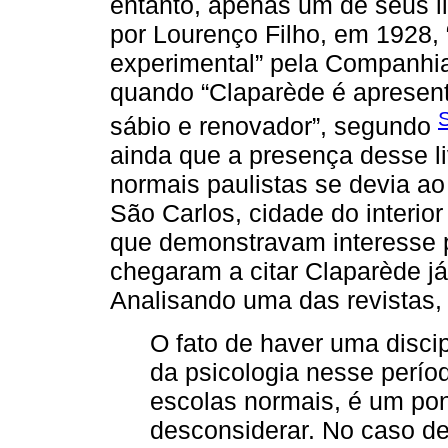
entanto, apenas um de seus li
por Lourenço Filho, em 1928, 
experimental” pela Companhi
quando “Claparède é apresent
S
sábio e renovador”, segundo
ainda que a presença desse li
normais paulistas se devia ao
São Carlos, cidade do interior
que demonstravam interesse p
chegaram a citar Claparède já
Analisando uma das revistas,
O fato de haver uma disci
da psicologia nesse perí
escolas normais, é um po
desconsiderar. No caso de 