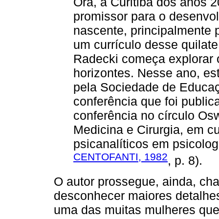
Ora, a Curitiba dos anos 2
promissor para o desenvo
nascente, principalmente 
um currículo desse quilat
Radecki começa explorar 
horizontes. Nesse ano, es
pela Sociedade de Educa
conferência que foi publ
conferência no círculo Os
Medicina e Cirurgia, em c
psicanalíticos em psicolo
CENTOFANTI, 1982
, p. 8).
O autor prossegue, ainda, ch
desconhecer maiores detalhe
uma das muitas mulheres que 