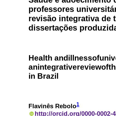
professores universitá
revisão integrativa de 
dissertações produzida
Health andillnessofuniv
anintegrativereviewoft
in Brazil
1
Flavinês Rebolo
http://orcid.org/0000-0002-