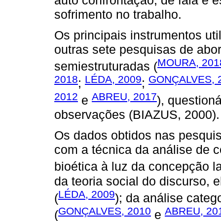
sofrimento no trabalho.
Os principais instrumentos uti
outras sete pesquisas de abor
MOURA, 201
semiestruturadas (
2018
LÉDA, 2009
GONÇALVES, 
;
;
2012
ABREU, 2017
e
), questioná
observações (BIAZUS, 2000).
Os dados obtidos nas pesquis
com a técnica da análise de 
bioética à luz da concepção l
da teoria social do discurso,
LÉDA, 2009
(
); da análise categ
GONÇALVES, 2010
ABREU, 20
(
e