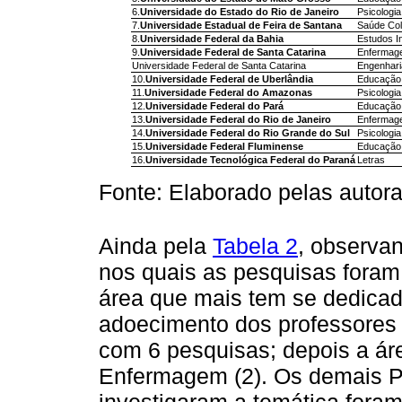
6.
Universidade do Estado do Rio de Janeiro
Psicologia
7.
Universidade Estadual de Feira de Santana
Saúde Col
8.
Universidade Federal da Bahia
Estudos In
9.
Universidade Federal de Santa Catarina
Enfermag
Universidade Federal de Santa Catarina
Engenhari
10.
Universidade Federal de Uberlândia
Educação
11.
Universidade Federal do Amazonas
Psicologia
12.
Universidade Federal do Pará
Educação
13.
Universidade Federal do Rio de Janeiro
Enfermag
14.
Universidade Federal do Rio Grande do Sul
Psicologia
15.
Universidade Federal Fluminense
Educação
16.
Universidade Tecnológica Federal do Paraná
Letras
Fonte: Elaborado pelas autora
Ainda pela
Tabela 2
, observa
nos quais as pesquisas foram
área que mais tem se dedicad
adoecimento dos professores 
com 6 pesquisas; depois a áre
Enfermagem (2). Os demais 
investigaram a temática foram