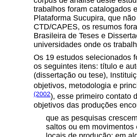
corpus de análise deste estu
trabalhos foram catalogados e
Plataforma Sucupira, que nã
CTD/CAPES, os resumos foram
Brasileira de Teses e Dissert
universidades onde os trabalh
Os 19 estudos selecionados 
os seguintes itens: título e a
(dissertação ou tese), Institu
objetivos, metodologia e prin
(2002
), esse primeiro contato
objetivos das produções encon
que as pesquisas cresce
saltos ou em movimentos c
locais de produção; em al