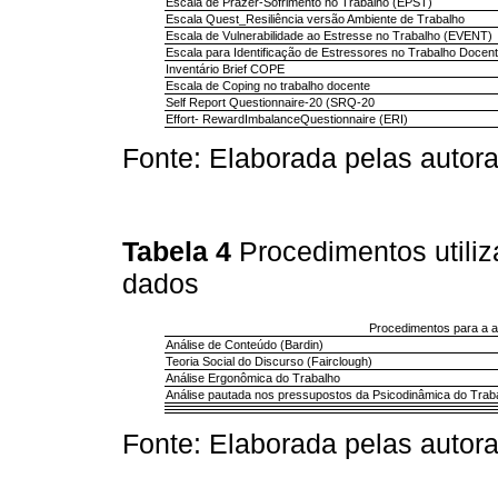
Escala de Prazer-Sofrimento no Trabalho (EPST)
Escala Quest_Resiliência versão Ambiente de Trabalho
Escala de Vulnerabilidade ao Estresse no Trabalho (EVENT)
Escala para Identificação de Estressores no Trabalho Docen
Inventário Brief COPE
Escala de Coping no trabalho docente
Self Report Questionnaire-20 (SRQ-20
Effort- RewardImbalanceQuestionnaire (ERI)
Fonte: Elaborada pelas autora
Tabela 4
Procedimentos utiliz
dados
Procedimentos para a an
Análise de Conteúdo (Bardin)
Teoria Social do Discurso (Fairclough)
Análise Ergonômica do Trabalho
Análise pautada nos pressupostos da Psicodinâmica do Trab
Fonte: Elaborada pelas autora