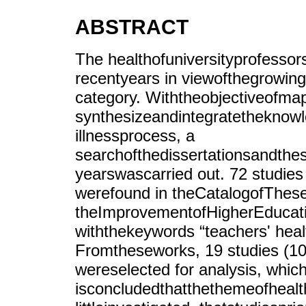
ABSTRACT
The healthofuniversityprofessor
recentyears in viewofthegrowingi
category. Withtheobjectiveofmap
synthesizeandintegratetheknow
illnessprocess, a
searchofthedissertationsandthe
yearswascarried out. 72 studies
werefound in theCatalogofThese
theImprovementofHigherEducat
withthekeywords “teachers' healt
Fromtheseworks, 19 studies (10
wereselected for analysis, which
isconcludedthatthethemeofhealtha