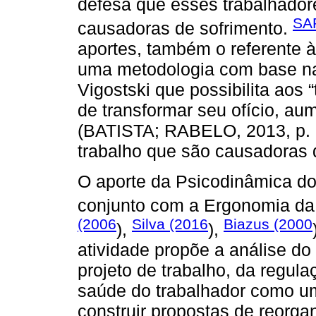
defesa que esses trabalhadore
SA
causadoras de sofrimento.
aportes, também o referente à
uma metodologia com base na p
Vigostski que possibilita aos
de transformar seu ofício, au
(BATISTA; RABELO, 2013, p. 2
trabalho que são causadoras 
O aporte da Psicodinâmica do
conjunto com a Ergonomia da
(2006
Silva (2016
Biazus (2000
),
),
atividade propõe a análise do
projeto de trabalho, da regul
saúde do trabalhador como um
construir propostas de reorga