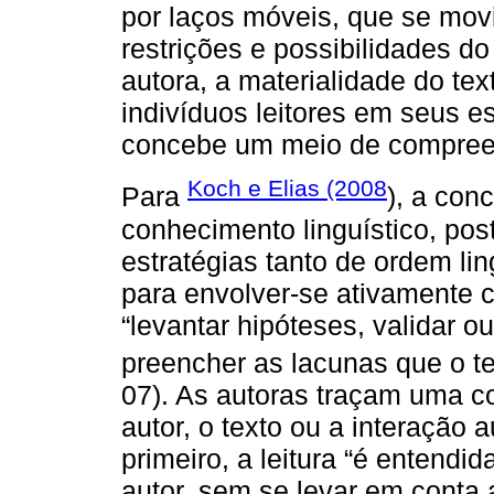
por laços móveis, que se mo
restrições e possibilidades do
autora, a materialidade do te
indivíduos leitores em seus e
concebe um meio de compree
Koch e Elias (2008
Para
), a con
conhecimento linguístico, posto
estratégias tanto de ordem lin
para envolver-se ativamente c
“levantar hipóteses, validar o
preencher as lacunas que o te
07). As autoras traçam uma c
autor, o texto ou a interação a
primeiro, a leitura “é entendi
autor, sem se levar em conta