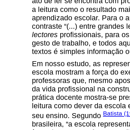
ato de ler se encontra com p
a leitura como o resultado ma
aprendizado escolar. Para o a
contraste “(...) entre grandes l
lectores
profissionais, para o
gesto de trabalho, e todos a
textos é simples informação ou
Em nosso estudo, as represen
escola mostram a força do exe
professoras que, mesmo apos
da vida profissional na constr
prática docente mostra-se pr
leitura como dever da escola
Batista (
seu ensino. Segundo
brasileira, “a escola represen