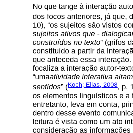
No que tange à interação autor
dos focos anteriores, já que,
10), “os sujeitos são vistos 
sujeitos ativos que - dialogi
construídos no texto
” (grifos 
constituído a partir da interaç
que anteceda essa interação
focaliza a interação autor-texto
“uma
atividade interativa alt
Koch; Elias, 2008
sentidos
” (
, p.
os elementos linguísticos e a
entretanto, leva em conta, pr
dentro desse evento comunica
leitura é vista como um ato int
consideração as informações 