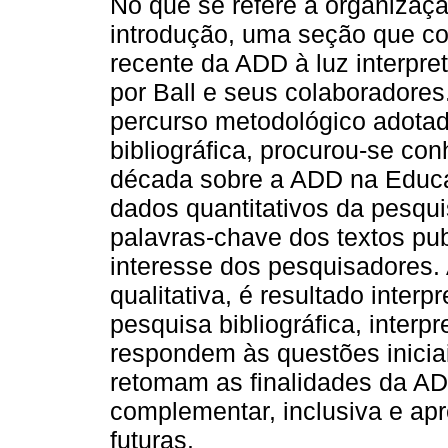
No que se refere à organizaçã
introdução, uma seção que co
recente da ADD à luz interpret
por Ball e seus colaboradore
percurso metodológico adotad
bibliográfica, procurou-se co
década sobre a ADD na Educa
dados quantitativos da pesqui
palavras-chave dos textos pu
interesse dos pesquisadores. 
qualitativa, é resultado interp
pesquisa bibliográfica, interp
respondem às questões iniciai
retomam as finalidades da A
complementar, inclusiva e ap
futuras.