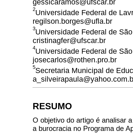
gessicaramos@ufscar.br
2
Universidade Federal de Lavr
regilson.borges@ufla.br
3
Universidade Federal de São 
cristinagfer@ufscar.br
4
Universidade Federal de São 
josecarlos@rothen.pro.br
5
Secretaria Municipal de Educ
a_silveirapaula@yahoo.com.b
RESUMO
O objetivo do artigo é analisar
a burocracia no Programa de Ap