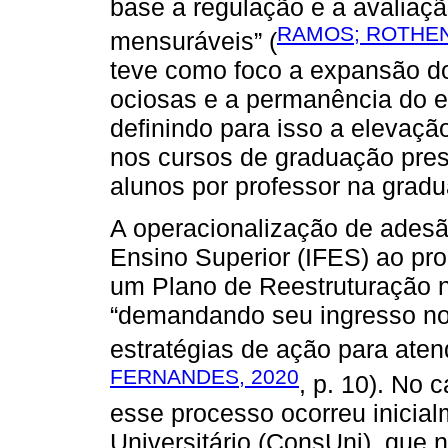
base a regulação e a avaliaç
RAMOS; ROTHEN
mensuráveis” (
teve como foco a expansão d
ociosas e a permanência do e
definindo para isso a elevaçã
nos cursos de graduação pres
alunos por professor na gradu
A operacionalização de adesão
Ensino Superior (IFES) ao pr
um Plano de Reestruturação no
“demandando seu ingresso no
estratégias de ação para aten
FERNANDES, 2020
, p. 10). No
esse processo ocorreu inicia
Universitário (ConsUni), qu