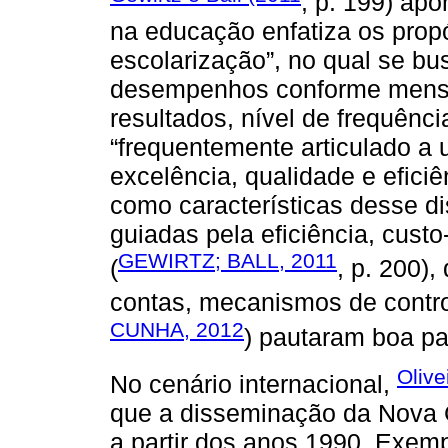
, p. 199) ap
na educação enfatiza os propó
escolarização”, no qual se b
desempenhos conforme mensu
resultados, nível de frequênc
“frequentemente articulado a
excelência, qualidade e efici
como características desse di
guiadas pela eficiência, custo
GEWIRTZ; BALL, 2011
(
, p. 200)
contas, mecanismos de contro
CUNHA, 2012
) pautaram boa pa
Olive
No cenário internacional,
que a disseminação da Nova 
a partir dos anos 1990. Exem