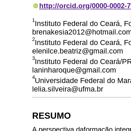
http://orcid.org/0000-0002-
1
Instituto Federal do Ceará, Fo
brenakesia2012@hotmail.co
2
Instituto Federal do Ceará, Fo
elenilce.beatriz@gmail.com
3
Instituto Federal do Ceará/P
laninharoque@gmail.com
4
Universidade Federal do Mara
lelia.silveira@ufma.br
RESUMO
A perspectiva daformação integr