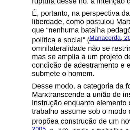
ruptura desse nó, a intenção 
É, portanto, na perspectiva da
liberdade, como postulou Mar
que “nenhuma batalha pedagó
Manacorda, 2
política e social” (
omnilateralidade não se restr
mas se amplia a um projeto d
condição de adestramento e e
submete o homem.
Desse modo, a categoria da f
Marxtranscende a união de ins
instrução enquanto elemento d
trabalho assume sob o modo d
propõea construção de um no
2005