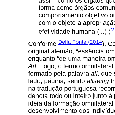
assim como os órgãos qu
forma como órgãos comuni
comportamento objetivo o
com o objeto a apropriaç
M
efetividade humana (...) (
Della Fonte (2014
Conforme
), C
original alemão, “essência omn
enquanto “de uma maneira omn
Art.
Logo, o termo omnilateral 
formado pela palavra
all
, que 
lado, página; sendo
allseitig
tr
na tradução portuguesa recorre
denota todo ou inteiro junto à
ideia da formação omnilateral 
desenvolvimento dos indivídu