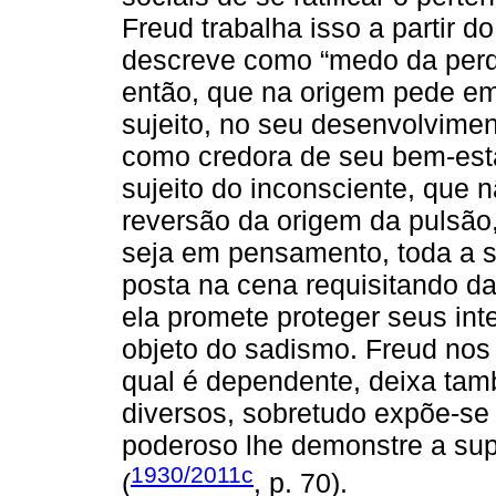
Freud trabalha isso a partir 
descreve como “medo da perda 
então, que na origem pede em
sujeito, no seu desenvolvime
como credora de seu bem-estar
sujeito do inconsciente, que 
reversão da origem da pulsão,
seja em pensamento, toda a su
posta na cena requisitando da
ela promete proteger seus int
objeto do sadismo. Freud nos 
qual é dependente, deixa tam
diversos, sobretudo expõe-se
poderoso lhe demonstre a sup
1930/2011c
(
, p. 70).