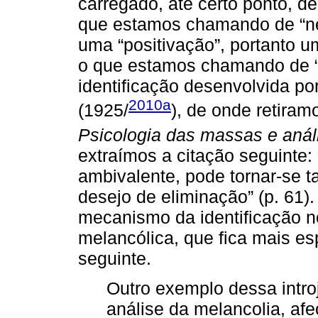
carregado, até certo ponto, d
que estamos chamando de “ne
uma “positivação”, portanto u
o que estamos chamando de “n
identificação desenvolvida po
2010a
(1925/
), de onde retiram
Psicologia das massas e anál
extraímos a citação seguinte: 
ambivalente, pode tornar-se 
desejo de eliminação” (p. 61)
mecanismo da identificação 
melancólica, que fica mais e
seguinte.
Outro exemplo dessa intro
análise da melancolia, af