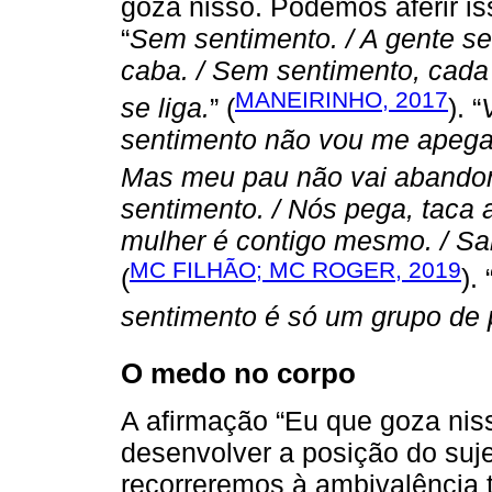
goza nisso. Podemos aferir is
“
Sem sentimento. / A gente se
caba. / Sem sentimento, cada
MANEIRINHO, 2017
se liga.
” (
). “
sentimento não vou me apegar.
Mas meu pau não vai abandon
sentimento. / Nós pega, taca a
mulher é contigo mesmo. / Sa
MC FILHÃO; MC ROGER, 2019
(
). 
sentimento é só um grupo de
O medo no corpo
A afirmação “Eu que goza niss
desenvolver a posição do suje
recorreremos à ambivalência 