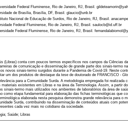
versidade Federal Fluminense, Rio de Janeiro, RJ, Brasil. gildeteamorin@ya
sidade de Brasília, Brasília, DF, Brasil. glaucio@unb.br
stituto Nacional de Educação de Surdos, Rio de Janeiro, RJ, Brasil. anacam
rsidade Federal Fluminense, Rio de Janeiro, RJ, Brasil. saulocb@id.uff.br
versidade Federal Fluminense, Rio de Janeiro, RJ, Brasil. fernandalabiomol
nais (Libras) conta com poucos termos específicos nos campos da Ciências d
barreiras de comunicação e disseminação de grande parte dos sinais-termo n
s novos sinais-termo surgidos durante a Pandemia de Covid-19. Neste conte
ntar um dos produtos de destaque da tese de doutorado de FRANCISCO -
Glo
 relevância para a Comunidade Surda. A metodologia empregada foi realizad
 os materiais existentes em Libras e na área da Terminologia. Assim, a partir 
r os sinais-termo mais utilizados nos ambientes de laboratórios da área de sa
rmo como etapa fundamental para elaboração das fichas terminológicas que c
terminológica elaborada nesta pesquisa demonstra grande relevância para o m
unidade Surda, contribuindo na disseminação de conteúdos atuais com potenc
esentes cada vez mais no cotidiano da sociedade.
gia; Saúde; Libras