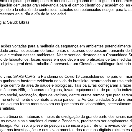
terminológicas que componen el mencionado glosario multilingüe. La herramie
tigación demuestra gran relevancia para el campo científico y académico, en 
endo a la difusión de contenidos actuales con potenciales riesgos para la sa
sentes en el día a día de la sociedad.
gía; Salud; Libras
ções voltadas para a melhoria da segurança em ambientes potencialmente d
dade ainda necessitam de ferramentas e recursos que possam transmitir de f
 que circulam nesses ambientes. Neste sentido, destaca-se a Comunidade S
so de laboratórios, locais esses em que devem ser praticadas certas medidas
 objetivo geral deste trabalho é apresentar um Glossário multilíngue ilustrad
do vírus SARS-CoV-2, a Pandemia de Covid-19 consolidou-se no país em ma
 ganharam bastante evidência na vida do brasileiro, acarretando ao uso coti
te dentro da área de saúde e biológicas. Tais palavras começaram a fazer p
áscaras N95, máscaras cirúrgicas, luvas, equipamentos de proteção individua
nto social, vacinação, tipos de vacinas, dentre outros termos que precisaram
ar no entendimento e combate a essa pandemia. As Comunidades Surda e Sur
 de alguma forma manuseavam equipamentos de laboratórios, necessitavam e
smitidas.
 carência de materiais e meios de divulgação de grande parte dos sinais n
s novos sinais surgidos durante a Pandemia, precisaram ser amplamente di
ega. Por isso, a presente pesquisa se inicia a partir de uma revisão de lit
çar nas investigações e nos levantamentos dos recursos digitais existentes 