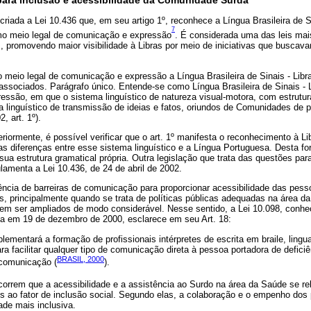
para inclusão e acessibilidade da Comunidade Surda
 criada a Lei 10.436 que, em seu artigo 1º, reconhece a Língua Brasileira de S
7
o meio legal de comunicação e expressão
. É considerada uma das leis mai
 promovendo maior visibilidade à Libras por meio de iniciativas que buscav
meio legal de comunicação e expressão a Língua Brasileira de Sinais - Libra
associados. Parágrafo único. Entende-se como Língua Brasileira de Sinais - 
ssão, em que o sistema linguístico de natureza visual-motora, com estrutura
a linguístico de transmissão de ideias e fatos, oriundos de Comunidades de
, art. 1º).
iormente, é possível verificar que o art. 1º manifesta o reconhecimento à Li
as diferenças entre esse sistema linguístico e a Língua Portuguesa. Desta fo
sua estrutura gramatical própria. Outra legislação que trata das questões p
lamenta a Lei 10.436, de 24 de abril de 2002.
tência de barreiras de comunicação para proporcionar acessibilidade das pes
is, principalmente quando se trata de políticas públicas adequadas na área d
em ser ampliados de modo considerável. Nesse sentido, a Lei 10.098, conhe
da em 19 de dezembro de 2000, esclarece em seu Art. 18:
lementará a formação de profissionais intérpretes de escrita em braile, ling
ara facilitar qualquer tipo de comunicação direta à pessoa portadora de deficiê
BRASIL, 2000
 comunicação (
).
scorrem que a acessibilidade e a assistência ao Surdo na área da Saúde se 
 ao fator de inclusão social. Segundo elas, a colaboração e o empenho dos p
de mais inclusiva.