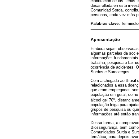
elaboración de las fichas 
desarrollada en esta inves
Comunidad Sorda, contribuy
personas, cada vez más pre
Palabras clave:
Terminolo
Apresentação
Embora sejam observadas a
algumas parcelas da socie
informações fundamentais
trabalha, pesquisa e faz u
ocorrência de acidentes. O
Surdos e Surdocegos.
Com a chegada ao Brasil 
relacionados a essa doença
que eram empregadas somen
população em geral, como m
o
álcool gel 70
, distanciame
população leiga para ajud
grupos de pesquisa ou que
informações até então tran
Dessa forma, a comprovada
Biossegurança, bem como o
Comunidades Surda e Surdoc
temática, para depois avan