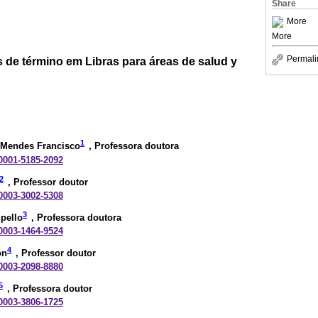
Share
More
More
Permali
 de término em Libras para áreas de salud y
1
 Mendes Francisco
, Professora doutora
-0001-5185-2092
2
, Professor doutor
-0003-3002-5308
3
pello
, Professora doutora
-0003-1464-9524
4
on
, Professor doutor
-0003-2098-8880
5
, Professora doutor
-0003-3806-1725