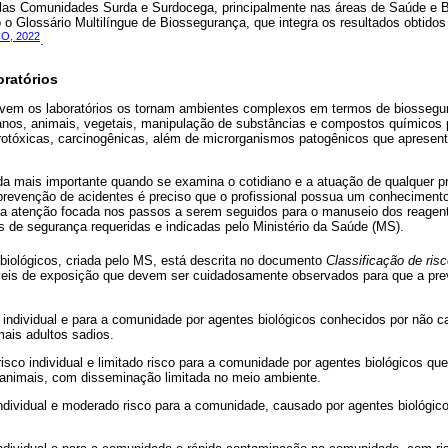
elas Comunidades Surda e Surdocega, principalmente nas áreas de Saúde e
 o Glossário Multilíngue de Biossegurança, que integra os resultados obtido
O, 2022
.
ratórios
lvem os laboratórios os tornam ambientes complexos em termos de biossegur
nos, animais, vegetais, manipulação de substâncias e compostos químicos
urotóxicas, carcinogênicas, além de microrganismos patogênicos que apresent
da mais importante quando se examina o cotidiano e a atuação de qualquer pr
 prevenção de acidentes é preciso que o profissional possua um conhecimento
ua atenção focada nos passos a serem seguidos para o manuseio dos reagen
s de segurança requeridas e indicadas pelo Ministério da Saúde (MS).
 biológicos, criada pelo MS, está descrita no documento
Classificação de ris
veis de exposição que devem ser cuidadosamente observados para que a pre
o individual e para a comunidade por agentes biológicos conhecidos por não
ais adultos sadios.
isco individual e limitado risco para a comunidade por agentes biológicos q
animais, com disseminação limitada no meio ambiente.
 individual e moderado risco para a comunidade, causado por agentes biológico