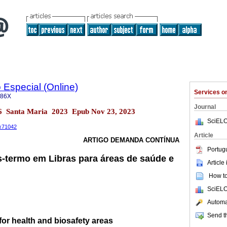
Especial (Online)
Services 
686X
Journal
.36 Santa Maria 2023 Epub Nov 23, 2023
SciELO
6x71042
Article
ARTIGO DEMANDA CONTÍNUA
Portug
s-termo em Libras para áreas de saúde e
Article
How to 
SciELO
Automat
Send th
for health and biosafety areas