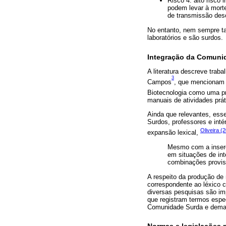
Risco 4: alto risco
podem levar à morte
de transmissão des
No entanto, nem sempre ta
laboratórios e são surdos.
Integração da Comunid
A literatura descreve trab
3
Campos
, que mencionam 
Biotecnologia como uma pr
manuais de atividades prá
Ainda que relevantes, ess
Surdos, professores e int
Oliveira (
expansão lexical,
Mesmo com a inserç
em situações de int
combinações provisó
A respeito da produção de 
correspondente ao léxico c
diversas pesquisas são imp
que registram termos espe
Comunidade Surda e demai