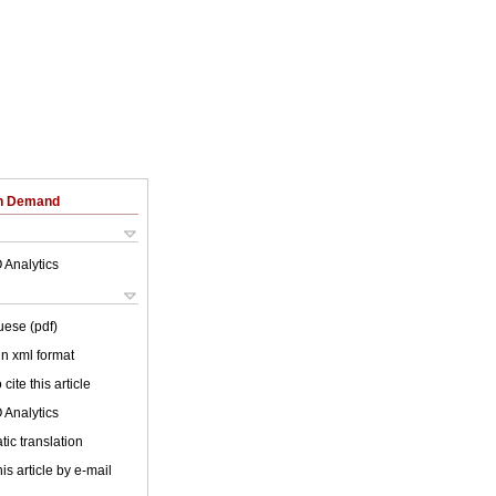
on Demand
 Analytics
uese (pdf)
 in xml format
cite this article
 Analytics
ic translation
is article by e-mail