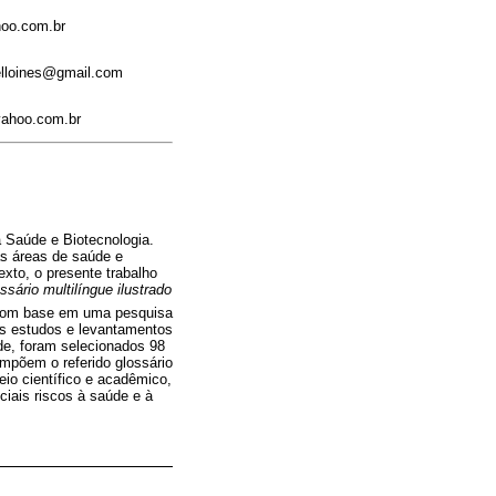
hoo.com.br
pelloines@gmail.com
@yahoo.com.br
a Saúde e Biotecnologia.
as áreas de saúde e
xto, o presente trabalho
ssário multilíngue ilustrado
a com base em uma pesquisa
dos estudos e levantamentos
úde, foram selecionados 98
ompõem o referido glossário
eio científico e acadêmico,
iais riscos à saúde e à