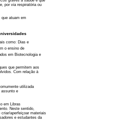
iscos graves à saúde e que
 por via respiratória ou
is que atuam em
universidades
tais como: Dias e
am o ensino de
údos em Biotecnologia e
gues que permitem aos
olvidos. Com relação à
comumente utilizada
o assunto e
io em Libras
ento. Neste sentido,
criar/aperfeiçoar materiais
isadores e estudantes da