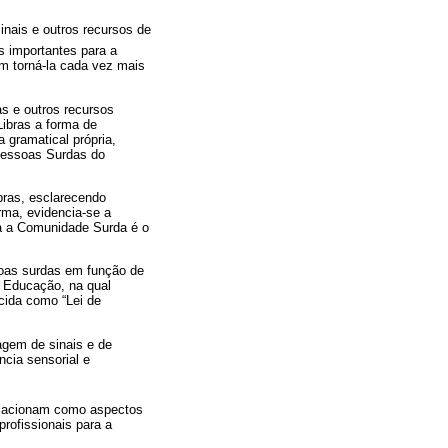
inais e outros recursos de
s importantes para a
am torná-la cada vez mais
s e outros recursos
Libras a forma de
 gramatical própria,
 pessoas Surdas do
bras, esclarecendo
rma, evidencia-se a
ara a Comunidade Surda é o
soas surdas em função de
a Educação, na qual
cida como “Lei de
uagem de sinais e de
ncia sensorial e
relacionam como aspectos
rofissionais para a