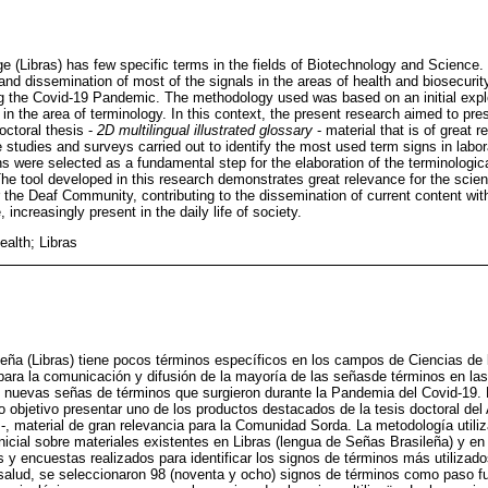
 (Libras) has few specific terms in the fields of Biotechnology and Science. I
nd dissemination of most of the signals in the areas of health and biosecurit
ng the Covid-19 Pandemic. The methodology used was based on an initial expl
s in the area of terminology. In this context, the present research aimed to pr
octoral thesis -
2D multilingual illustrated glossary
- material that is of great 
studies and surveys carried out to identify the most used term signs in labo
s were selected as a fundamental step for the elaboration of the terminologic
he tool developed in this research demonstrates great relevance for the scie
 the Deaf Community, contributing to the dissemination of current content with 
 increasingly present in the daily life of society.
ealth; Libras
ña (Libras) tiene pocos términos específicos en los campos de Ciencias de 
ara la comunicación y difusión de la mayoría de las señasde términos en las
 nuevas señas de términos que surgieron durante la Pandemia del Covid-19. 
o objetivo presentar uno de los productos destacados de la tesis doctoral de
D -, material de gran relevancia para la Comunidad Sorda. La metodología util
inicial sobre materiales existentes en Libras (lengua de Señas Brasileña) y en
os y encuestas realizados para identificar los signos de términos más utiliza
a salud, se seleccionaron 98 (noventa y ocho) signos de términos como paso f