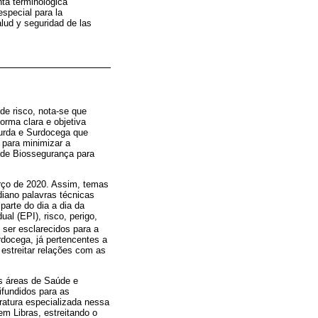
nta terminológica
especial para la
lud y seguridad de las
e risco, nota-se que
orma clara e objetiva
urda e Surdocega que
 para minimizar a
o de Biossegurança para
rço de 2020. Assim, temas
diano palavras técnicas
arte do dia a dia da
l (EPI), risco, perigo,
 ser esclarecidos para a
docega, já pertencentes a
streitar relações com as
as áreas de Saúde e
fundidos para as
eratura especializada nessa
em Libras, estreitando o