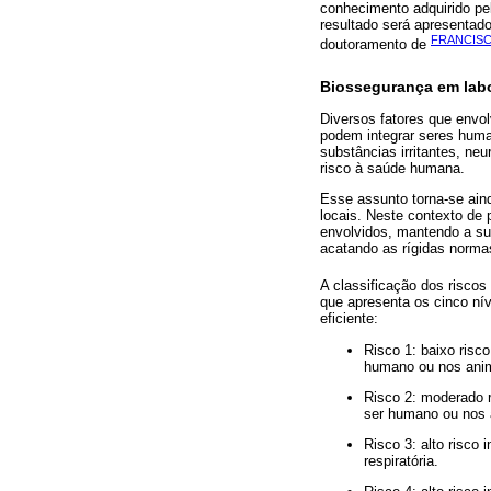
conhecimento adquirido p
resultado será apresentado
FRANCISC
doutoramento de
Biossegurança em labo
Diversos fatores que envo
podem integrar seres huma
substâncias irritantes, ne
risco à saúde humana.
Esse assunto torna-se ain
locais. Neste contexto de
envolvidos, mantendo a s
acatando as rígidas norma
A classificação dos riscos
que apresenta os cinco ní
eficiente:
Risco 1: baixo risc
humano ou nos anim
Risco 2: moderado r
ser humano ou nos 
Risco 3: alto risco
respiratória.