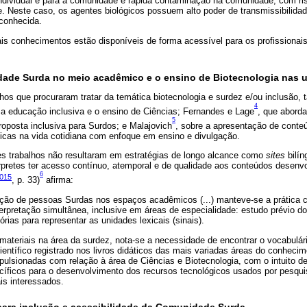
 individual e para a comunidade e rápida contaminação na comunidade, com r
. Neste caso, os agentes biológicos possuem alto poder de transmissibilidade,
conhecida.
is conhecimentos estão disponíveis de forma acessível para os profissiona
ade Surda no meio acadêmico e o ensino de Biotecnologia nas 
alhos que procuraram tratar da temática biotecnologia e surdez e/ou inclusão, 
4
a educação inclusiva e o ensino de Ciências; Fernandes e Lage
, que abord
5
oposta inclusiva para Surdos; e Malajovich
, sobre a apresentação de conte
ticas na vida cotidiana com enfoque em ensino e divulgação.
es trabalhos não resultaram em estratégias de longo alcance como
sites
bilín
érpretes ter acesso contínuo, atemporal e de qualidade aos conteúdos desenv
6
2015
, p. 33)
afirma:
ão de pessoas Surdas nos espaços acadêmicos (...) manteve-se a prática 
erpretação simultânea, inclusive em áreas de especialidade: estudo prévio d
rias para representar as unidades lexicais (sinais).
materiais na área da surdez, nota-se a necessidade de encontrar o vocabulár
ientífico registrado nos livros didáticos das mais variadas áreas do conhecim
ulsionadas com relação à área de Ciências e Biotecnologia, com o intuito de 
cíficos para o desenvolvimento dos recursos tecnológicos usados por pesqu
s interessados.