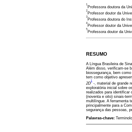
1
Professora doutora da Uni
2
Professor doutor da Univer
3
Professora doutora do In
4
Professor doutor da Unive
5
Professora doutor da Uni
RESUMO
A Língua Brasileira de Si
Além disso, verificam-se 
biossegurança, bem como o
tem como objetivo aprese
1
2D
-, material de grande
exploratória inicial sobre
realizados para identifica
(noventa e oito) sinais-te
multilíngue. A ferramenta 
principalmente para a Com
segurança das pessoas, pr
Palavras-chave:
Terminolo