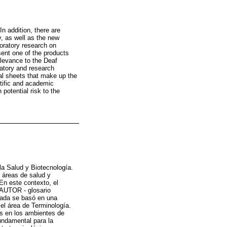
n addition, there are
y, as well as the new
oratory research on
esent one of the products
relevance to the Deaf
ratory and research
al sheets that make up the
ntific and academic
potential risk to the
la Salud y Biotecnología.
 áreas de salud y
En este contexto, el
l AUTOR - glosario
izada se basó en una
 el área de Terminología.
dos en los ambientes de
undamental para la