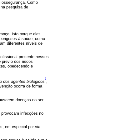
 Biossegurança. Como
s na pesquisa de
ança, isto porque eles
 perigosos à saúde, como
am diferentes níveis de
ofissional presente nesses
 prévio dos riscos
tes, obedecendo e
2
co dos agentes biológicos
,
venção ocorra de forma
 causarem doenças no ser
ue provocam infecções no
s, em especial por via