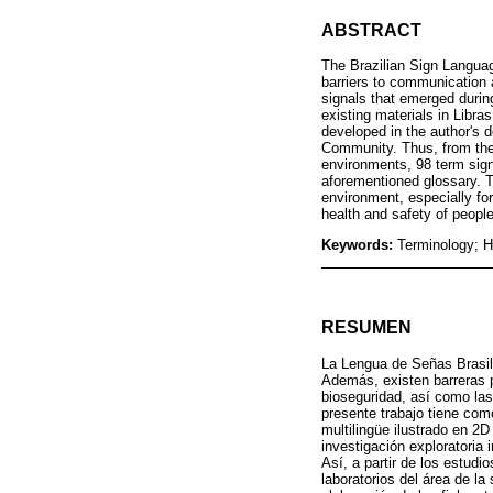
ABSTRACT
The Brazilian Sign Language
barriers to communication a
signals that emerged duri
existing materials in Libra
developed in the author's d
Community. Thus, from the 
environments, 98 term sign
aforementioned glossary. T
environment, especially for
health and safety of people,
Keywords:
Terminology; H
RESUMEN
La Lengua de Señas Brasile
Además, existen barreras p
bioseguridad, así como las
presente trabajo tiene com
multilingüe ilustrado en 2
investigación exploratoria 
Así, a partir de los estudi
laboratorios del área de l