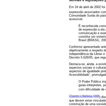
Normas e legislações 
Em 24 de abril de 2002 foi
expressão associados com
Comunidade Surda do país,
acessível.
É reconhecida como 
de expressão a ela 
comunicação e expre
constitui um sistem
Brasil (BRASIL, 2002
Conforme apresentado anter
objetivamente a respeito d
independência da Libras e 
Decreto 5.626/05, que regu
Destaca-se, ainda, a exis
aspectos sociais e cultura
aspectos de igualdade pod
Acessibilidade”, promulga
O Poder Público imp
guias-intérpretes, p
com dificuldade de
Chaveiro e Barbosa (2005
) di
que devem estar vinculados
construção de uma socieda