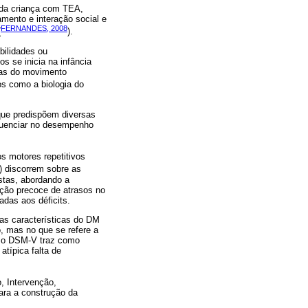
 da criança com TEA,
amento e interação social e
FERNANDES, 2008
(
).
bilidades ou
 se inicia na infância
xas do movimento
s como a biologia do
que predispõem diversas
fluenciar no desempenho
s motores repetitivos
) discorrem sobre as
stas, abordando a
cção precoce de atrasos no
adas aos déficits.
 as características do DM
 mas no que se refere a
e o DSM-V traz como
atípica falta de
, Intervenção,
ra a construção da