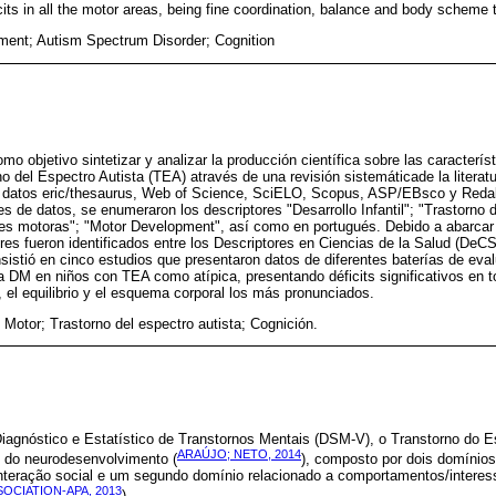
cits in all the motor areas, being fine coordination, balance and body scheme 
ent; Autism Spectrum Disorder; Cognition
mo objetivo sintetizar y analizar la producción científica sobre las caracterís
 del Espectro Autista (TEA) através de una revisión sistemáticade la literatur
 datos eric/thesaurus, Web of Science, SciELO, Scopus, ASP/EBsco y Redalyc
es de datos, se enumeraron los descriptores "Desarrollo Infantil"; "Trastorno d
des motoras"; "Motor Development", así como en portugués. Debido a abarcar
res fueron identificados entre los Descriptores en Ciencias de la Salud (DeC
onsistió en cinco estudios que presentaron datos de diferentes baterías de ev
la DM en niños con TEA como atípica, presentando déficits significativos en 
, el equilibrio y el esquema corporal los más pronunciados.
 Motor; Trastorno del espectro autista; Cognición.
agnóstico e Estatístico de Transtornos Mentais (DSM-V), o Transtorno do Es
ARAÚJO; NETO, 2014
o do neurodesenvolvimento (
), composto por dois domínios
nteração social e um segundo domínio relacionado a comportamentos/interesse
OCIATION-APA, 2013
).