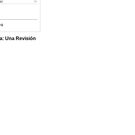
ar
nk
ta: Una Revisión