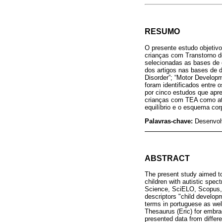
RESUMO
O presente estudo objetivo
crianças com Transtorno do
selecionadas as bases de
dos artigos nas bases de d
Disorder”; “Motor Develop
foram identificados entre
por cinco estudos que apr
crianças com TEA como atí
equilíbrio e o esquema cor
Palavras-chave:
Desenvol
ABSTRACT
The present study aimed to
children with autistic spec
Science, SciELO, Scopus, A
descriptors "child develop
terms in portuguese as wel
Thesaurus (Eric) for embra
presented data from differ