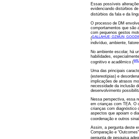
Essas possíveis alteraçõ
evidenciando distúrbios de
distúrbios da fala e da li
O processo de DM envolve 
comportamentos que são ad
com pequenos gestos moto
GALLAHUE; OZMUN; GOODWA
(
indivíduo, ambiente, fator
No ambiente escolar, há u
habilidades, especialment
WI
cognitivo e acadêmico (
Uma das principais caract
(estereotipias) e desorden
implicações de atrasos mo
necessidade da inclusão de
desenvolvimento possibilit
Nessa perspectiva, essa re
em crianças com TEA. O c
crianças com diagnóstico
aspectos que apoiam o diag
coordenação e outros sina
Assim, a pergunta deste e
Comparação e “Outcomes” 
pergunta de pesquisa adequ