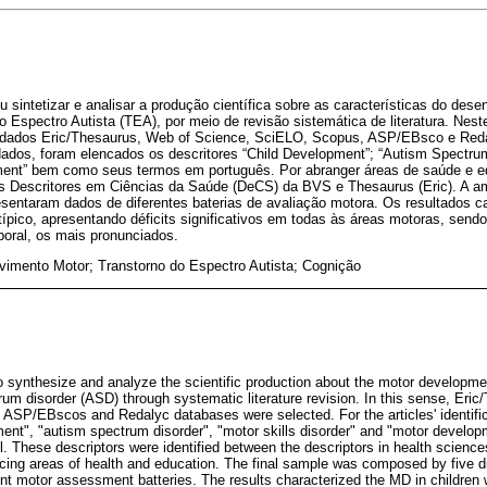
u sintetizar e analisar a produção científica sobre as características do de
 Espectro Autista (TEA), por meio de revisão sistemática de literatura. Nest
 dados Eric/Thesaurus, Web of Science, SciELO, Scopus, ASP/EBsco e Redal
ados, foram elencados os descritores “Child Development”; “Autism Spectrum 
ment” bem como seus termos em português. Por abranger áreas de saúde e e
 os Descritores em Ciências da Saúde (DeCS) da BVS e Thesaurus (Eric). A am
esentaram dados de diferentes baterias de avaliação motora. Os resultados 
pico, apresentando déficits significativos em todas às áreas motoras, sendo
poral, os mais pronunciados.
vimento Motor; Transtorno do Espectro Autista; Cognição
 synthesize and analyze the scientific production about the motor developmen
trum disorder (ASD) through systematic literature revision. In this sense, Eri
SP/EBscos and Redalyc databases were selected. For the articles' identific
ment", "autism spectrum disorder", "motor skills disorder" and "motor developm
l. These descriptors were identified between the descriptors in health scien
cing areas of health and education. The final sample was composed by five dif
ent motor assessment batteries. The results characterized the MD in children 