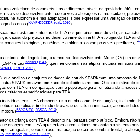
i uma variedade de características e diferentes níveis de gravidade. Além d
s níveis de desenvolvimento, que envolve alterações na motricidade, prejuí
 social, na autonomia e nas adaptações. Pode expressar uma variação de sin
KAMP-BECKER et al., 2010
longo dos anos (
).
soas manifestarem sintomas do TEA nos primeiros anos de vida, as caracter
nça, causando prejuízos no desenvolvimento infantil. A etiologia do TEA ain
A
mponentes biológicos, genéticos e ambientais como possíveis preditores, (
s critérios de diagnóstico, o atraso no Desenvolvimento Motor (DM) em cri
Kanner (1943
r (1944) e Leo
), que mencionaram as atipias motoras em suas pri
ONALD; LORD, 2013
).
1), que analisou o conjunto de dados do estudo SPARKcom uma amostra de 
ostra SPARK estavam em risco de deficiência motora. O risco relativo de c
nças com TEA em comparação com a população geral, enfatizando a necessi
os critérios especificadores para TEA.
 indivíduos com TEA abrangem uma ampla gama de disfunções, incluindo def
motoras complexas (incluindo dispraxiae déficits na imitação), anormalidad
ESPOSITO; PASCA, 2013
 motora (
).
tor da criança com TEA é descrito na literatura como atípico. Embora não 
 que crianças com TEA apresentam anormalidades na anatomia sistema nerv
po, amígdalas, corpo caloso, maturação do córtex cerebral frontal, e altera
US; MERESSE; BODAERT, 2006
).