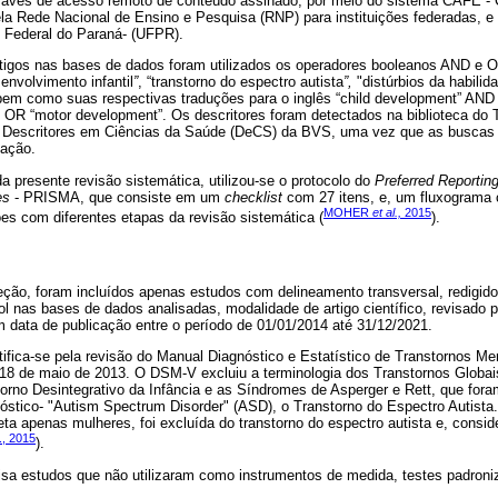
através de acesso remoto de conteúdo assinado, por meio do sistema CAFE
la Rede Nacional de Ensino e Pesquisa (RNP) para instituições federadas, e
 Federal do Paraná- (UFPR).
artigos nas bases de dados foram utilizados os operadores booleanos AND e 
envolvimento infantil
”
, “transtorno do espectro autista
”,
"distúrbios da habilid
bem como suas respectivas traduções para o inglês “child development” AND 
” OR “motor development”. Os descritores foram detectados na biblioteca do 
 Descritores em Ciências da Saúde (DeCS) da BVS, uma vez que as buscas 
cação.
 da presente revisão sistemática, utilizou-se o protocolo do
Preferred Reportin
es
- PRISMA, que consiste em um
checklist
com 27 itens, e, um fluxograma 
MOHER
et al.,
2015
es com diferentes etapas da revisão sistemática (
).
ção, foram incluídos apenas estudos com delineamento transversal, redigido
 nas bases de dados analisadas, modalidade de artigo científico, revisado p
m data de publicação entre o período de 01/01/2014 até 31/12/2021.
stifica-se pela revisão do Manual Diagnóstico e Estatístico de Transtornos Me
 18 de maio de 2013. O DSM-V excluiu a terminologia dos Transtornos Globa
torno Desintegrativo da Infância e as Síndromes de Asperger e Rett, que for
óstico- "Autism Spectrum Disorder" (ASD), o Transtorno do Espectro Autis
eta apenas mulheres, foi excluída do transtorno do espectro autista e, consi
., 2015
).
sa estudos que não utilizaram como instrumentos de medida, testes padroni