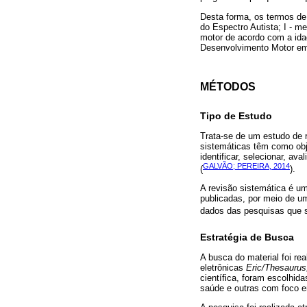
Desta forma, os termos de 
do Espectro Autista; I - 
motor de acordo com a ida
Desenvolvimento Motor em
MÉTODOS
Tipo de Estudo
Trata-se de um estudo de 
sistemáticas têm como obj
identificar, selecionar, av
GALVÃO; PEREIRA, 2014
(
).
A revisão sistemática é um
publicadas, por meio de u
dados das pesquisas que se
Estratégia de Busca
A busca do material foi re
eletrônicas
Eric/Thesauru
científica, foram escolhi
saúde e outras com foco 