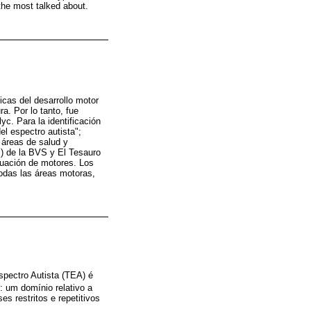
the most talked about.
ticas del desarrollo motor
a. Por lo tanto, fue
. Para la identificación
el espectro autista";
 áreas de salud y
S) de la BVS y El Tesauro
aluación de motores. Los
todas las áreas motoras,
pectro Autista (TEA) é
: um domínio relativo a
s restritos e repetitivos