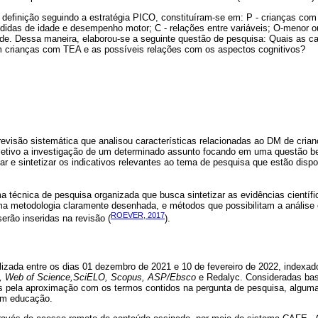
definição seguindo a estratégia PICO, constituíram-se em: P - crianças com 
medidas de idade e desempenho motor; C - relações entre variáveis; O-menor 
de. Dessa maneira, elaborou-se a seguinte questão de pesquisa: Quais as ca
 crianças com TEA e as possíveis relações com os aspectos cognitivos?
revisão sistemática que analisou características relacionadas ao DM de cri
etivo a investigação de um determinado assunto focando em uma questão be
aliar e sintetizar os indicativos relevantes ao tema de pesquisa que estão dispo
a técnica de pesquisa organizada que busca sintetizar as evidências científi
ma metodologia claramente desenhada, e métodos que possibilitam a análise e
ROEVER, 2017
rão inseridas na revisão (
).
alizada entre os dias 01 dezembro de 2021 e 10 de fevereiro de 2022, index
s, Web of Science,SciELO, Scopus, ASP/Ebsco
e Redalyc. Consideradas bas
das pela aproximação com os termos contidos na pergunta de pesquisa, algum
em educação.