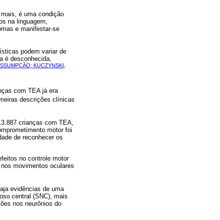
o mais, é uma condição
zos na linguagem,
tomas e manifestar-se
ísticas podem variar de
da é desconhecida,
SSUMPÇÃO; KUCZYNSKI,
anças com TEA já era
meiras descrições clínicas
13.887 crianças com TEA,
omprometimento motor foi
dade de reconhecer os
eitos no controle motor
es nos movimentos oculares
haja evidências de uma
oso central (SNC), mais
ções nos neurônios do