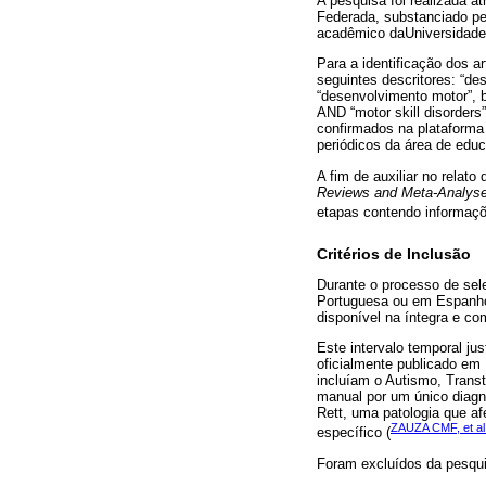
A pesquisa foi realizada 
Federada, substanciado pe
acadêmico daUniversidade
Para a identificação dos 
seguintes descritores: “des
“desenvolvimento motor”, 
AND “motor skill disorders
confirmados na plataforma
periódicos da área de edu
A fim de auxiliar no relato
Reviews and Meta-Analys
etapas contendo informaçõ
Critérios de Inclusão
Durante o processo de sele
Portuguesa ou em Espanhol
disponível na íntegra e co
Este intervalo temporal ju
oficialmente publicado em
incluíam o Autismo, Trans
manual por um único diagn
Rett, uma patologia que af
ZAUZA CMF, et al
específico (
Foram excluídos da pesqui