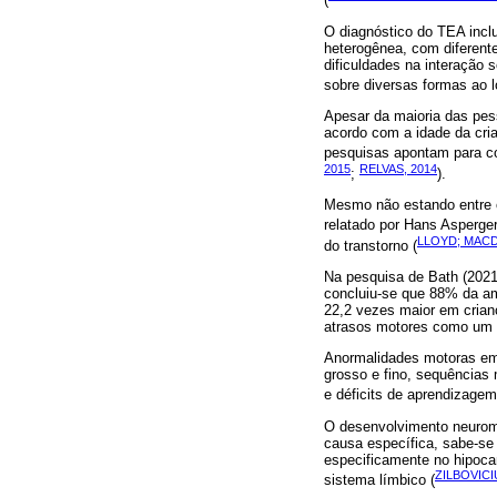
O diagnóstico do TEA inclu
heterogênea, com diferente
dificuldades na interação
sobre diversas formas ao 
Apesar da maioria das pes
acordo com a idade da cria
pesquisas apontam para co
2015
RELVAS, 2014
;
).
Mesmo não estando entre o
relatado por Hans Asperge
LLOYD; MACD
do transtorno (
Na pesquisa de Bath (202
concluiu-se que 88% da am
22,2 vezes maior em cria
atrasos motores como um d
Anormalidades motoras em
grosso e fino, sequências 
e déficits de aprendizagem
O desenvolvimento neuromo
causa específica, sabe-se
especificamente no hipocam
ZILBOVICI
sistema límbico (