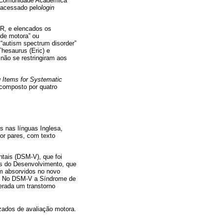
 - Comunidade Acadêmica
 acessado pelo
login
OR, e elencados os
ade motora” ou
“autism spectrum disorder”
Thesaurus (Eric) e
não se restringiram aos
g Items for Systematic
composto por quatro
s nas línguas Inglesa,
or pares, com texto
ntais (DSM-V), que foi
is do Desenvolvimento, que
am absorvidos no novo
ta. No DSM-V a Síndrome de
derada um transtorno
zados de avaliação motora.