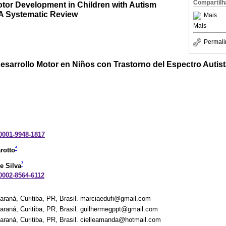
Compartilh
otor Development in Children with Autism
A Systematic Review
Mais
Mais
Permali
Desarrollo Motor en Niños con Trastorno del Espectro Autis
-0001-9948-1817
²
rotto
³
e Silva
-0002-8564-6112
araná, Curitiba, PR, Brasil. marciaedufi@gmail.com
araná, Curitiba, PR, Brasil. guilhermegppt@gmail.com
araná, Curitiba, PR, Brasil. cielleamanda@hotmail.com