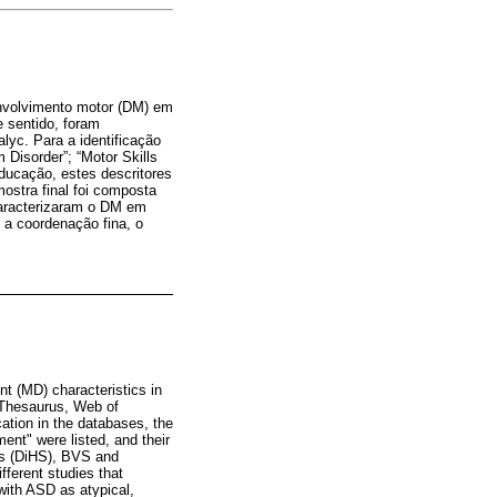
senvolvimento motor (DM) em
e sentido, foram
yc. Para a identificação
Disorder”; “Motor Skills
ducação, estes descritores
ostra final foi composta
caracterizaram o DM em
 a coordenação fina, o
t (MD) characteristics in
c/Thesaurus, Web of
ation in the databases, the
ent" were listed, and their
ces (DiHS), BVS and
ferent studies that
with ASD as atypical,