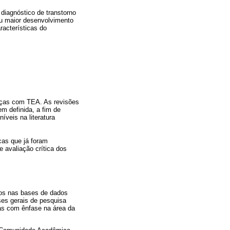
diagnóstico de transtorno
ou maior desenvolvimento
racterísticas do
anças com TEA. As revisões
m definida, a fim de
níveis na literatura
cas que já foram
 avaliação crítica dos
ados nas bases de dados
es gerais de pesquisa
as com ênfase na área da