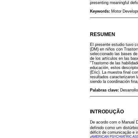
presenting meaningful defi
Keywords:
Motor Developm
RESUMEN
El presente estudio tuvo co
(DM) en niños con Trastorno
seleccionado las bases de
de los artículos en las bas
"Trastorno de las habilida
educación, estos descripto
(Eric). La muestra final c
resultados caracterizaron 
siendo la coordinación fina
Palabras clave:
Desarrollo
INTRODUÇÃO
De acordo com o Manual Di
definido como um distúrbi
déficit de comunicação e i
AMERICAN PSYCHIATRIC ASS
(