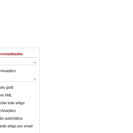
ersonalizados
 Analytics
uês (pdf)
 em XML
itar este artigo
 Analytics
ão automática
este artigo por email