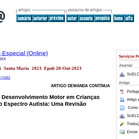
Especial (Online)
Serviços P
86X
Journal
.36 Santa Maria 2023 Epub 20-Out-2023
SciELO
6x71662
Artigo
ARTIGO DEMANDA CONTÍNUA
Portug
o Desenvolvimento Motor em Crianças
Artigo
o Espectro Autista: Uma Revisão
Como c
SciELO
Traduç
Enviar 