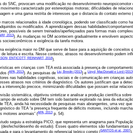
es do SNC, provocam uma modificação no desenvolvimento neuropsicomotor
 movimento caracterizado por estereotipias motoras; dificuldades de relacion
nguagem e uma gama restrita de interesses que o distancia do contato externo 
marcos relacionados à idade cronológica, podendo ser classificado como ha
quiridos ou modificados. A aprendizagem dessas habilidades/comportamentos
res, possíveis de serem treinados/aperfeiçoados para formas mais comple
Y, 2013
). As mudanças no DM acontecem gradualmente e envolvem aspecto
es socioeconômicos e exigência da tarefa motora.
ma exigência maior no DM que serve de base para a aquisição de conceitos 
e de leitura e escrita. Nesse contexto, atrasos no desenvolvimento podem in
LSON; ENTICOTT, REINHART, 2018
).
erísticas em crianças com TEA está associada à presença de comportamento
APA, 2013
Liu; Breslin (2013
Lloyd; MacDonald e Lord (2013
ados (
). As pesquisas de
) e
tores nas habilidades cognitivas, sociais e de comunicação em crianças auti
sses atrasos nos critérios de diagnóstico. Os autores justificam que a dete
a a intervenção precoce, minimizando dificuldades que possam estar relacion
visão sistemática, objetivou sintetizar e analisar a produção científica sobre
ampo de estudo sobre DM tem sido bastante explorado na área da educação,
 de TEA, ainda há necessidade de pesquisas mais abrangentes, uma vez qu
nóstico do TEA “a presença frequente de déficits motores, incluindo marcha 
APA, 2013
is motores anormais” (
p. 54).
studo seguiu a estratégia PICO, que representa um anagrama para População
(desfecho/desenho do estudo). Esses quatro elementos são fundamentais pa
SANTOS et al., 2007
ada e para o levantamento do referencial teórico correto (
).