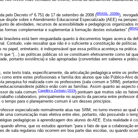
BRASIL, 2008b
a pelo Decreto nº 6.751 de 17 de setembro de 2008 (
), revogad
ue dispõe sobre o Atendimento Educacional Especializado (AEE) na perspect
nto de atividades, recursos de acessibilidade e pedagógicos organizados ins
BRASI
as formas complementar e suplementar à formação destes estudantes” (
 brasileira está bem resguardada quanto à documentos legais acerca da de
al. Contudo, vale ressaltar que não é o suficiente a constituição de políticas
 no papel, entretanto, é indispensável que essa política aconteça na prática
mam que “(…) as políticas públicas só se constituem efetivamente como tal q
idade, portanto existência) e são apropriadas (convertidas em saberes e práti
 este texto trata, especificamente, da articulação pedagógica entre os prof
omo entre estes profissionais e família dos alunos que são Público-Alvo 
ta pesquisa foi realizada com os professores (sala comum e SRM), portant
oeducacionaisdeste público enão com as famílias. Assim quanto ao aspecto d
Capellini e Zerbato (2019
essor da sala comum.
) pontuam que muitos são os fator
trabalho colaborativo, principalmente no aspecto da parceria entre professor 
 o tempo para o planejamento comum é um desses princípios.
 professor especializado normalmente atua nas SRM, no turno inverso ao qual
de uma comunicação mais efetiva entre eles, portanto, não possuindo o tempo
ratégias pedagógicas à aprendizagem dos alunos do AEE. Esta realidade é c
) quando afirma, que os estudos apontam “para o fato de que a colaboração en
res de sala regularou não ocorrem em boa parte das escolas, ou quando ocor