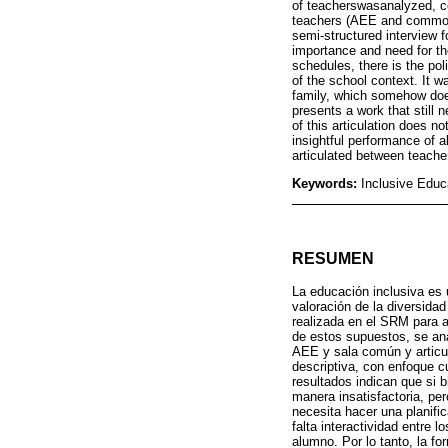
of teacherswasanalyzed, c
teachers (AEE and commonr
semi-structured interview f
importance and need for the
schedules, there is the poli
of the school context. It 
family, which somehow does
presents a work that still
of this articulation does n
insightful performance of a
articulated between teache
Keywords:
Inclusive Educ
RESUMEN
La educación inclusiva es 
valoración de la diversida
realizada en el SRM para as
de estos supuestos, se ana
AEE y sala común y articu
descriptiva, con enfoque c
resultados indican que si b
manera insatisfactoria, per
necesita hacer una planifi
falta interactividad entre 
alumno. Por lo tanto, la f