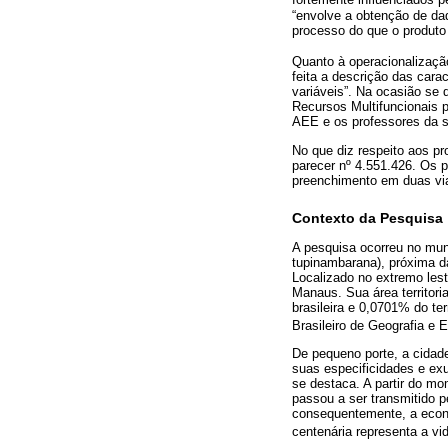
fortemente influenciados p
“envolve a obtenção de dad
processo do que o produto 
Quanto à operacionalizaçã
feita a descrição das car
variáveis”. Na ocasião se
Recursos Multifuncionais p
AEE e os professores da 
No que diz respeito aos p
parecer nº 4.551.426. Os 
preenchimento em duas via
Contexto da Pesquisa
A pesquisa ocorreu no muni
tupinambarana), próxima d
Localizado no extremo lest
Manaus. Sua área territor
brasileira e 0,0701% do ter
Brasileiro de Geografia e E
De pequeno porte, a cidade
suas especificidades e exu
se destaca. A partir do m
passou a ser transmitido p
consequentemente, a econo
centenária representa a vi