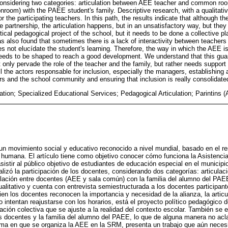
onsidering two categories: articulation between AEE teacher and common roo
oom) with the PAEE student's family. Descriptive research, with a qualitati
or the participating teachers. In this path, the results indicate that although t
 partnership, the articulation happens, but in an unsatisfactory way, but they t
tical pedagogical project of the school, but it needs to be done a collective pla
was also found that sometimes there is a lack of interactivity between teacher
 not elucídate the student's learning. Therefore, the way in which the AEE i
 needs to be shaped to reach a good development. We understand that this gua
ot only pervade the role of the teacher and the family, but rather needs suppor
ll the actors responsable for inclusion, especially the managers, establishing 
rs and the school community and ensuring that inclusion is really consolidate
ation; Specialized Educational Services; Pedagogical Articulation; Parintins 
un movimiento social y educativo reconocido a nivel mundial, basado en el res
d humana. El artículo tiene como objetivo conocer cómo funciona la Asistenci
istir al público objetivo de estudiantes de educación especial en el municipio
lizó la participación de los docentes, considerando dos categorías: articulac
lación entre docentes (AEE y sala común) con la familia del alumno del PAEE
ualitativo y cuenta con entrevista semiestructurada a los docentes participan
ien los docentes reconocen la importancia y necesidad de la alianza, la articu
o intentan reajustarse con los horarios, está el proyecto político pedagógico 
cación colectiva que se ajuste a la realidad del contexto escolar. También se
los docentes y la familia del alumno del PAEE, lo que de alguna manera no acla
orma en que se organiza la AEE en la SRM, presenta un trabajo que aún neces