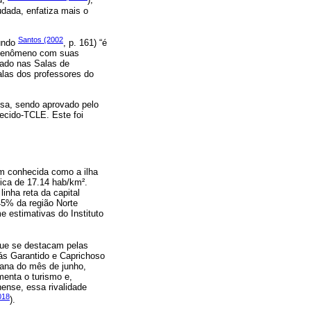
d,
),
udada, enfatiza mais o
Santos (2002
gundo
, p. 161) “é
o fenômeno com suas
zado nas Salas de
alas dos professores do
isa, sendo aprovado pelo
ecido-TCLE. Este foi
ém conhecida como a ilha
ica de 17.14 hab/km².
inha reta da capital
45% da região Norte
e estimativas do Instituto
 que se destacam pelas
bás Garantido e Caprichoso
mana do mês de junho,
menta o turismo e,
ense, essa rivalidade
018
).