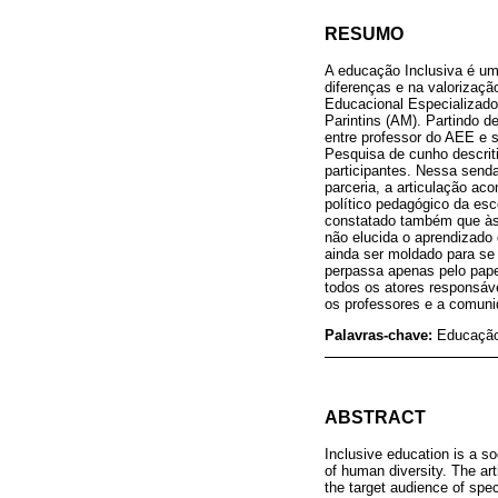
RESUMO
A educação Inclusiva é um
diferenças e na valorizaç
Educacional Especializado
Parintins (AM). Partindo d
entre professor do AEE e 
Pesquisa de cunho descrit
participantes. Nessa send
parceria, a articulação ac
político pedagógico da esc
constatado também que às 
não elucida o aprendizado
ainda ser moldado para se
perpassa apenas pelo pape
todos os atores responsáve
os professores e a comuni
Palavras-chave:
Educação 
ABSTRACT
Inclusive education is a s
of human diversity. The ar
the target audience of spe