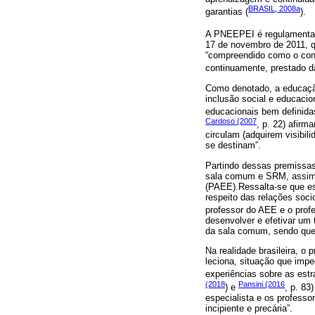
BRASIL, 2008a
garantias (
).
A PNEEPEI é regulamentad
17 de novembro de 2011, q
“compreendido como o conju
continuamente, prestado d
Como denotado, a educação
inclusão social e educacion
educacionais bem definidas
Cardoso (2007
, p. 22) afir
circulam (adquirem visibil
se destinam”.
Partindo dessas premissas,
sala comum e SRM, assim c
(PAEE).Ressalta-se que es
respeito das relações soci
professor do AEE e o prof
desenvolver e efetivar um 
da sala comum, sendo que
Na realidade brasileira, o
leciona, situação que impe
experiências sobre as est
(2018
Pansini (2016
) e
, p. 83
especialista e os professo
incipiente e precária”.