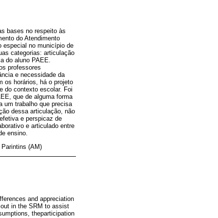
s bases no respeito às
amento do Atendimento
 especial no município de
uas categorias: articulação
ia do aluno PAEE.
os professores
ância e necessidade da
 os horários, há o projeto
e do contexto escolar. Foi
PAEE, que de alguma forma
a um trabalho que precisa
ão dessa articulação, não
efetiva e perspicaz de
borativo e articulado entre
de ensino.
 Parintins (AM)
fferences and appreciation
 out in the SRM to assist
sumptions, theparticipation