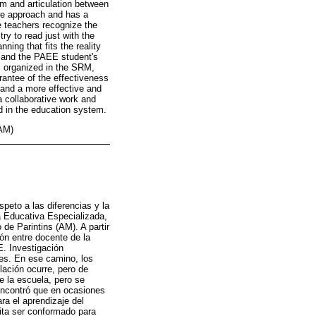
m and articulation between
ve approach and has a
he teachers recognize the
ry to read just with the
nning that fits the reality
s and the PAEE student's
s organized in the SRM,
rantee of the effectiveness
t and a more effective and
a collaborative work and
d in the education system.
(AM)
peto a las diferencias y la
a Educativa Especializada,
 de Parintins (AM). A partir
ión entre docente de la
. Investigación
tes. En ese camino, los
lación ocurre, pero de
de la escuela, pero se
 encontró que en ocasiones
ra el aprendizaje del
ita ser conformado para