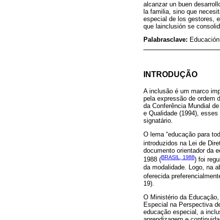
alcanzar un buen desarroll
la familia, sino que neces
especial de los gestores, 
que lainclusión se consoli
Palabrasclave:
Educación 
INTRODUÇÃO
A inclusão é um marco impo
pela expressão de ordem d
da Conferência Mundial de
e Qualidade (1994), esses
signatário.
O lema “educação para todo
introduzidos na Lei de Di
documento orientador da ed
BRASIL, 1988
1988 (
) foi re
da modalidade. Logo, na ab
oferecida preferencialmen
19).
O Ministério da Educação,
Especial na Perspectiva d
educação especial, a inclu
aprendizagem e continuidad