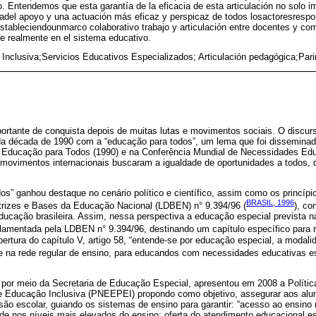
o. Entendemos que esta garantía de la eficacia de esta articulación no solo im
itadel apoyo y una actuación más eficaz y perspicaz de todos losactoresrespo
estableciendounmarco colaborativo trabajo y articulación entre docentes y com
de realmente en el sistema educativo.
Inclusiva;Servicios Educativos Especializados; Articulación pedagógica;Pari
rtante de conquista depois de muitas lutas e movimentos sociais. O discurso
a década de 1990 com a “educação para todos”, um lema que foi disseminado,
 Educação para Todos (1990) e na Conferência Mundial de Necessidades Ed
 movimentos internacionais buscaram a igualdade de oportunidades a todos, d
s” ganhou destaque no cenário político e científico, assim como os princípio
BRASIL, 1996
retrizes e Bases da Educação Nacional (LDBEN) n° 9.394/96 (
), co
ucação brasileira. Assim, nessa perspectiva a educação especial prevista n
gulamentada pela LDBEN n° 9.394/96, destinando um capítulo específico para r
ertura do capítulo V, artigo 58, “entende-se por educação especial, a modal
te na rede regular de ensino, para educandos com necessidades educativas es
 por meio da Secretaria de Educação Especial, apresentou em 2008 a Políti
e Educação Inclusiva (PNEEPEI) propondo como objetivo, assegurar aos alun
são escolar, guiando os sistemas de ensino para garantir: “acesso ao ensino 
e nos níveis mais elevados do ensino; oferta do atendimento educacional es