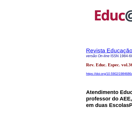
Revista Educação 
versão On-line
ISSN
1984-6
Rev. Educ. Espec. vol
https://doi.org/10.5902/198468
Atendimento Educa
professor do AEE
em duas EscolasPú