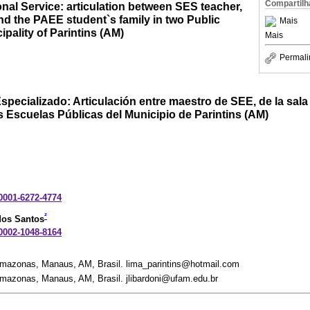
Compartilh
nal Service: articulation between SES teacher,
 the PAEE student`s family in two Public
Mais
ipality of Parintins (AM)
Mais
Permali
specializado: Articulación entre maestro de SEE, de la sala
Escuelas Públicas del Municipio de Parintins (AM)
-0001-6272-4774
²
dos Santos
-0002-1048-8164
Amazonas, Manaus, AM, Brasil. lima_parintins@hotmail.com
Amazonas, Manaus, AM, Brasil. jlibardoni@ufam.edu.br