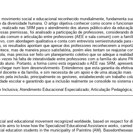
 movimento social e educacional reconhecido mundialmente, fundamenta sua
ão da diversidade humana. O artigo objetiva conhecer como ocorre o funcion
, realizado nas SRM para o atendimento dos alunos público-alvo da educação
essas premissas, foi analisado a participação de professores, considerando d
sala comum e articulação entre professores (AEE e sala comum) com a famíl
ivo, com abordagem qualitativa e conta com entrevista semiestruturada para 
a, os resultados apontam que apesar dos professores reconhecerem a import
ontece, mas de maneira pouco satisfatória, porém eles tentam se reajustar com
ola, mas precisa ser feito um planejamento coletivo que se adeque a realidad
vezes há falta de interatividade entre professores com a família do aluno 
 do aluno. Portanto, a forma como está organizado o AEE nas SRM, apresent
 chegar num bom desenvolvimento. Entendemos que esta garantia da efetivaç
l docente e da família, e sim necessita de um apoio e de uma atuação mais 
is pela inclusão, principalmente os gestores, estabelecendo um trabalho cola
dade escolar e garantindo que a inclusão realmente se consolide no sistema 
Inclusiva; Atendimento Educacional Especializado; Articulação Pedagógica;
ocial and educational movement recognized worldwide, based on respect for di
ticle aims to know how the Specialized Educational Assistance works, carried
cial education students in the municipality of Parintins (AM). Basedontheseas