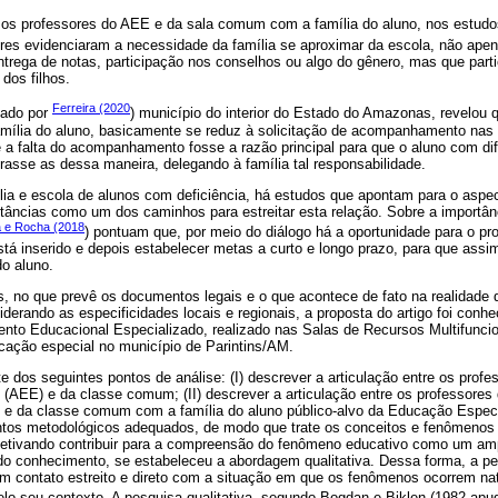
e os professores do AEE e da sala comum com a família do aluno, nos estudo
ores evidenciaram a necessidade da família se aproximar da escola, não ap
ntrega de notas, participação nos conselhos ou algo do gênero, mas que par
dos filhos.
Ferreira (2020
zado por
) município do interior do Estado do Amazonas, revelou q
mília do aluno, basicamente se reduz à solicitação de acompanhamento nas 
 a falta do acompanhamento fosse a razão principal para que o aluno com di
asse as dessa maneira, delegando à família tal responsabilidade.
lia e escola de alunos com deficiência, há estudos que apontam para o aspe
stâncias como um dos caminhos para estreitar esta relação. Sobre a importânc
a e Rocha (2018
) pontuam que, por meio do diálogo há a oportunidade para o p
stá inserido e depois estabelecer metas a curto e longo prazo, para que ass
o aluno.
s, no que prevê os documentos legais e o que acontece de fato na realidade
derando as especificidades locais e regionais, a proposta do artigo foi conh
nto Educacional Especializado, realizado nas Salas de Recursos Multifunci
cação especial no município de Parintins/AM.
te dos seguintes pontos de análise: (I) descrever a articulação entre os prof
 (AEE) e da classe comum; (II) descrever a articulação entre os professores
 e da classe comum com a família do aluno público-alvo da Educação Especial
ntos metodológicos adequados, de modo que trate os conceitos e fenômenos
jetivando contribuir para a compreensão do fenômeno educativo como um a
o conhecimento, se estabeleceu a abordagem qualitativa. Dessa forma, a pes
 um contato estreito e direto com a situação em que os fenômenos ocorrem na