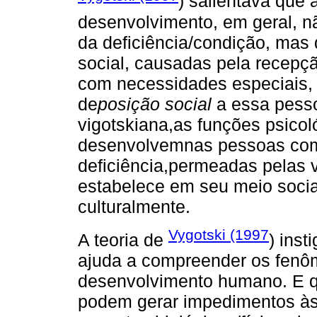
) salientava que
desenvolvimento, em geral, 
da deficiência/condição, mas 
social, causadas pela recepç
com necessidades especiais,
de
posição social
a essa pess
vigotskiana,as funções psicol
desenvolvemnas pessoas com
deficiência,permeadas pelas 
estabelece em seu meio social 
culturalmente.
Vygotski (1997
A teoria de
) inst
ajuda a compreender os fenô
desenvolvimento humano. E qu
podem gerar impedimentos às