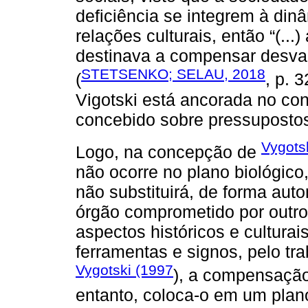
deficiência se integrem à din
relações culturais, então “(...
destinava a compensar desvan
STETSENKO; SELAU, 2018
(
, p. 
Vigotski está ancorada no co
concebido sobre pressupostos 
Vygots
Logo, na concepção de
não ocorre no plano biológico
não substituirá, de forma aut
órgão comprometido por outro
aspectos históricos e cultura
ferramentas e signos, pelo t
Vygotski (1997
), a compensação
entanto, coloca-o em um plan