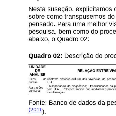
Nesta suseção, explicitamos 
sobre como transpusemos do 
pensado. Para uma melhor vi
pesquisa, bem como do proce
abaixo, o Quadro 02:
Quadro 02:
Descrição do pro
UNIDADE
DE
RELAÇÃO ENTRE VIV
ANÁLISE
Eixos de
Contexto histórico-cultural das vivências da pess
análise
TEA.
- A importância do diagnóstico; - Peculiaridades da 
Abstrações
com TEA; - Relações sociais que mediaram o proce
auxiliares
escolarização.
Fonte: Banco de dados da pe
(2011
).