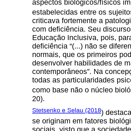
aspectos biológicos/físicos i
estabelecidas entre os sujeit
criticava fortemente a patolo
com deficiência. Seu discurs
Educação Inclusiva, pois, pa
deficiência “(...) não se dife
normais, que os primeiros po
desenvolver habilidades de m
contemporâneos”. Na concepção
todas as particularidades psi
como base não o núcleo biológ
20).
Stetsenko e Selau (2018
) destaca
se originam em fatores biológ
sociais, visto que a socieda