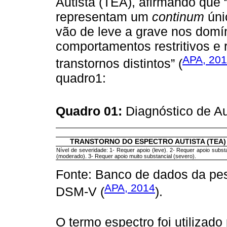
Autista (TEA), afirmando que 
representam um
continum
úni
vão de leve a grave nos domí
comportamentos restritivos e r
APA, 20
transtornos distintos” (
quadro1:
Quadro 01:
Diagnóstico de 
TRANSTORNO DO ESPECTRO AUTISTA (TEA)
Nível de severidade: 1- Requer apoio (leve). 2- Requer apoio substa
(moderado). 3- Requer apoio muito substancial (severo).
Fonte: Banco de dados da pes
APA, 2014
DSM-V (
).
O termo espectro foi utilizado