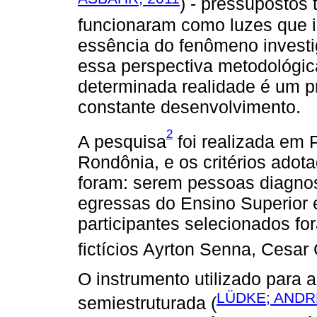
) - pressupostos
funcionaram como luzes que 
essência do fenômeno invest
essa perspectiva metodológi
determinada realidade é um pr
constante desenvolvimento.
2
A pesquisa
foi realizada em P
Rondônia, e os critérios adot
foram: serem pessoas diagno
egressas do Ensino Superior e
participantes selecionados fo
fictícios Ayrton Senna, Cesar 
O instrumento utilizado para a
LÜDKE; ANDR
semiestruturada (