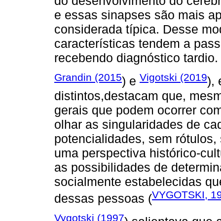
do desenvolvimento do cérebr
e essas sinapses são mais ap
considerada típica. Desse mo
características tendem a pa
recebendo diagnóstico tardio.
Grandin (2015
Vigotski (2019
) e
),
distintos,destacam que, mesm
gerais que podem ocorrer co
olhar as singularidades de ca
potencialidades, sem rótulos
uma perspectiva histórico-cult
as possibilidades de determi
socialmente estabelecidas qu
VYGOTSKI, 1
dessas pessoas (
Vygotski (1997