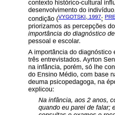
contexto histórico-cultural inf
desenvolvimento do indivídu
VYGOTSKI, 1997
PRE
condição (
;
priorizamos as percepções dos
importância do diagnóstico d
pessoal e escolar.
A importância do diagnóstico 
três entrevistados. Ayrton Se
na infância, porém, só lhe co
do Ensino Médio, com base n
deuma psicopedagoga, na épo
explicou:
Na infância, aos 2 anos, 
quando eu parei de falar; 
consultas e exames e rece