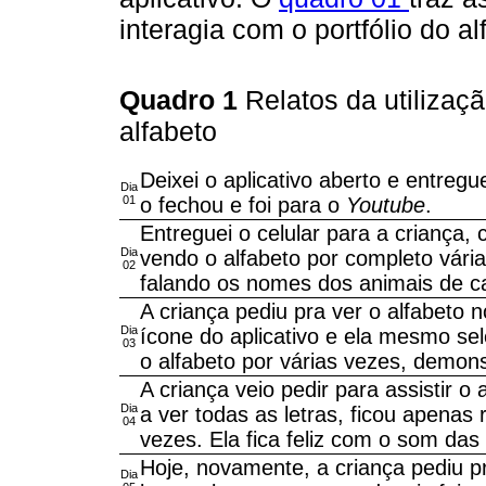
interagia com o portfólio do al
Quadro 1
Relatos da utilizaç
alfabeto
Deixei o aplicativo aberto e entregu
Dia
01
o fechou e foi para o
Youtube
.
Entreguei o celular para a criança,
Dia
vendo o alfabeto por completo vária
02
falando os nomes dos animais de ca
A criança pediu pra ver o alfabeto n
Dia
ícone do aplicativo e ela mesmo sel
03
o alfabeto por várias vezes, demons
A criança veio pedir para assistir o 
Dia
a ver todas as letras, ficou apenas 
04
vezes. Ela fica feliz com o som das 
Hoje, novamente, a criança pediu p
Dia