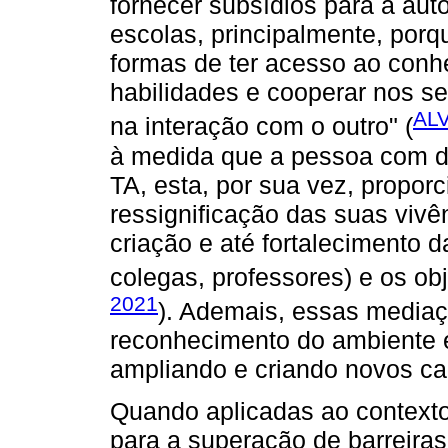
fornecer subsídios para a au
escolas, principalmente, porq
formas de ter acesso ao conhe
habilidades e cooperar nos s
ALV
na interação com o outro" (
à medida que a pessoa com de
TA, esta, por sua vez, propor
ressignificação das suas vivên
criação e até fortalecimento d
colegas, professores) e os obj
2021
). Ademais, essas mediaç
reconhecimento do ambiente e
ampliando e criando novos c
Quando aplicadas ao contexto
para a superação de barreiras 