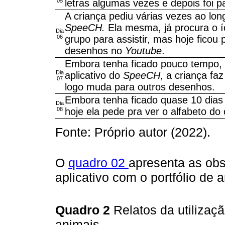
05
letras algumas vezes e depois foi 
A criança pediu várias vezes ao long
SpeeCH.
Ela mesma, já procura o íc
Dia
06
grupo para assistir, mas hoje fico
desenhos no
Youtube
.
Embora tenha ficado pouco tempo, 
Dia
aplicativo do
SpeeCH
, a criança fa
07
logo muda para outros desenhos.
Embora tenha ficado quase 10 dias
Dia
08
hoje ela pede pra ver o alfabeto do c
Fonte: Próprio autor (2022).
O
quadro 02
apresenta as obs
aplicativo com o portfólio de 
Quadro 2
Relatos da utilizaç
animais