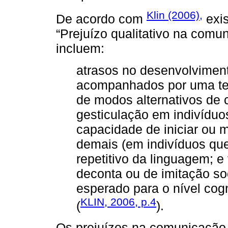
Klin (2006),
De acordo com
exis
“Prejuízo qualitativo na com
incluem:
atrasos no desenvolviment
acompanhados por uma te
de modos alternativos de
gesticulação em indivíduos
capacidade de iniciar ou
demais (em indivíduos que
repetitivo da linguagem; e 
deconta ou de imitação so
esperado para o nível cogn
KLIN, 2006, p.4
(
).
Os prejuízos na comunicação