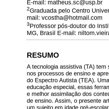
E-mail: matheus.sc@usp.br
2
Graduada pelo Centro Universi
mail: vcostha@hotmail.com
3
Professor pós-doutor do Inst
MG, Brasil E-mail: niltom.vie
RESUMO
A tecnologia assistiva (TA) te
nos processos de ensino e apr
do Espectro Autista (TEA). Uma
educação especial, essas ferr
e melhor assimilação dos conte
de ensino. Assim, o presente ar
um sujeito em idade pré-escolar