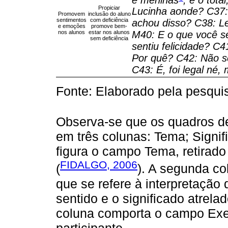
Propiciar
Lucinha aonde?
C37:
Promovem
inclusão do aluno
sentimentos
com deficiência
achou disso?
C38: L
e emoções
promove bem-
nos alunos
estar nos alunos
M40: E o que você s
sem deficiência
sentiu felicidade?
C41
Por quê?
C42: Não s
C43: É, foi legal né,
Fonte: Elaborado pela pesqui
Observa-se que os quadros de
em três colunas: Tema; Signif
figura o campo Tema, retirad
FIDALGO, 2006
(
). A segunda co
que se refere à interpretação
sentido e o significado atrelad
coluna comporta o campo Exem
participante.