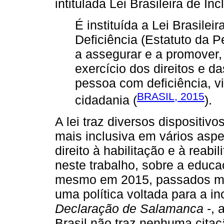
intitulada Lei Brasileira de In
É instituída a Lei Brasile
Deficiência (Estatuto da 
a assegurar e a promover,
exercício dos direitos e d
pessoa com deficiência, v
BRASIL, 2015
cidadania (
).
A lei traz diversos dispositiv
mais inclusiva em vários asp
direito à habilitação e à reabi
neste trabalho, sobre a educ
mesmo em 2015, passados mai
uma política voltada para a i
Declaração de Salamanca
-, 
Brasil não traz nenhuma citaç