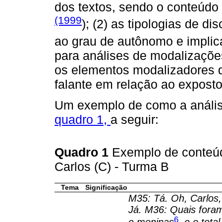
dos textos, sendo o conteúdo
(1999
); (2) as tipologias de d
ao grau de autônomo e implic
para análises de modalizaçõe
os elementos modalizadores 
falante em relação ao exposto
Um exemplo de como a análise
quadro 1,
a seguir:
Quadro 1
Exemplo de conteúdo
Carlos (C) - Turma B
Tema
Significação
M35: Tá. Oh, Carlos,
Já.
M36: Quais foram
6
e meninas
, e o tota