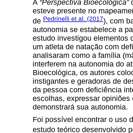
A
“Perspectiva Bioecológica”
d
esteve presente no mapeamen
Pedrinelli et al. (2017
de
), com b
autonomia se estabelece a par
estudo investigou elementos 
um atleta de natação com defic
analisaram como a família (mã
interferem na autonomia do atl
Bioecológica, os autores col
instigantes e geradoras de d
da pessoa com deficiência int
escolhas, expressar opiniões 
demonstrará sua autonomia.
Foi possível encontrar o uso d
estudo teórico desenvolvido 