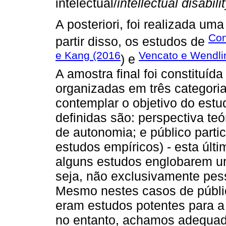
intelectual/
intellectual disabili
A posteriori, foi realizada u
Con
partir disso, os estudos de
e Kang (2016
Vencato e Wendli
) e
A amostra final foi constituíd
organizadas em três categorias
contemplar o objetivo do estu
definidas são: perspectiva te
de autonomia; e público parti
estudos empíricos) - esta últ
alguns estudos englobarem um
seja, não exclusivamente pess
Mesmo nestes casos de públi
eram estudos potentes para a 
no entanto, achamos adequado 