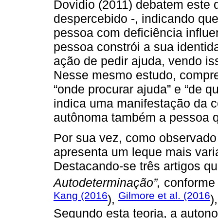
Dovidio (2011) debatem este 
despercebido -, indicando qu
pessoa com deficiência influ
pessoa constrói a sua identid
ação de pedir ajuda, vendo is
Nesse mesmo estudo, compre
“onde procurar ajuda” e “de qu
indica uma manifestação da c
autônoma também a pessoa qu
Por sua vez, como observado n
apresenta um leque mais varia
Destacando-se três artigos q
Autodeterminação”,
conforme 
Kang (2016
Gilmore et al. (2016
),
)
Segundo esta teoria, a auto