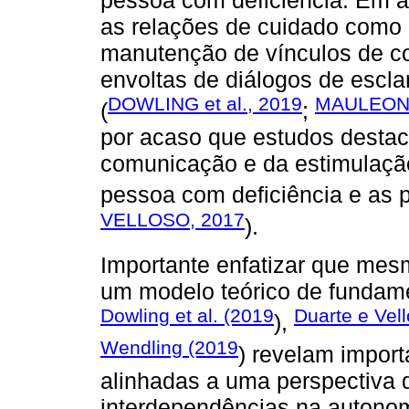
pessoa com deficiência. Em a
as relações de cuidado como 
manutenção de vínculos de co
envoltas de diálogos de escl
DOWLING et al., 2019
MAULEON,
(
;
por acaso que estudos desta
comunicação e da estimulaçã
pessoa com deficiência e as 
VELLOSO, 2017
).
Importante enfatizar que mes
um modelo teórico de fundam
Dowling et al. (2019
Duarte e Vel
),
Wendling (2019
) revelam import
alinhadas a uma perspectiva d
interdependências na autonom