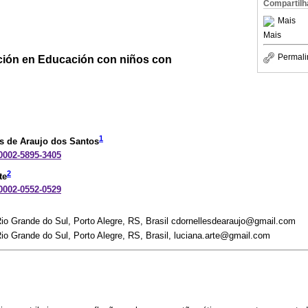
Compartilh
Mais
Mais
Permali
gación en Educación con niños con
1
es de Araujo dos Santos
-0002-5895-3405
2
te
-0002-0552-0529
Rio Grande do Sul, Porto Alegre, RS, Brasil cdornellesdearaujo@gmail.com
io Grande do Sul, Porto Alegre, RS, Brasil, luciana.arte@gmail.com