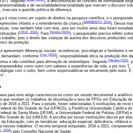
 p.67). Segundo
), a desconstrução do conceito de normalidade exi
/anormalidade e de racionalidade/irracionalidade que marcam o discurso sobr
e, mascara a questão política da diferença.
ça é vista como um sujeito de direitos na pesquisa científica, e o pesquisa
SARMENTO, 2016
expressões infantis e o entendimento da criança (
). Dessa man
ianças, mas também falar com elas, pois por muitos anos elas foram estudada
CRUZ, 2010
Pereira (2015
stituições (
). Para
), o pesquisador precisa refletir sob
 trabalho, pois o direito das crianças de autoria dos discursos produzidos sob
nico da proteção.
ia apresentam diferenças sociais, econômicas, psicológicas e familiares e n
Cruz (2019
que demandam, conforme
), responsabilidade ética na produção dos d
Oliveira (2021
orma a não contribuir para afirmação de estereótipos. Segundo
, 
ompreendidas como outro com saberes e experiências de vida, e por isso “[...
dialogar com o outro, bem como responsabilizar-se eticamente pelo outro. E 
o”.
o
ase para este artigo caracterizou-se como um estudo documental e analítico
o que revelam os trabalhos de dissertação e tese de PPGs em Educação de 
o de 2016 a 2021. Para o estudo, foram selecionadas 5 instituições de nível s
Federal do Rio Grande do Sul (UFRGS), a Pontifícia Universidade Católica do
ederal de Santa Maria (UFSM), a Universidade Federal de Pelotas (UFPel) e
Rio Grande do Sul (UNIJUÍ). A escolha por essas instituições deu-se por ela
a da Educação, com as temáticas: educação especial, deficiência, infância e 
ia nesses trabalhos. O recorte temporal estipulado, 2016 a 2021, compreende
L, 2016
) pelo Conselho Nacional de Saúde.