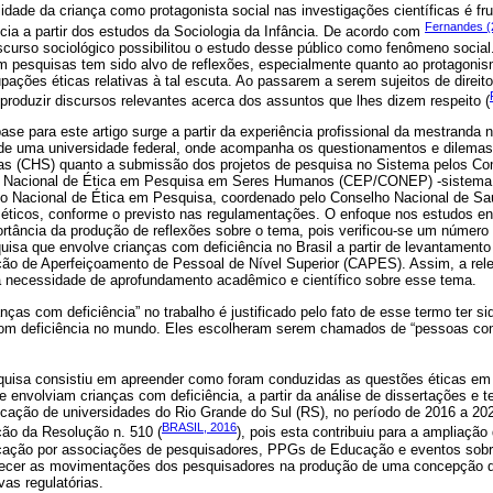
bilidade da criança como protagonista social nas investigações científicas é 
Fernandes (
ncia a partir dos estudos da Sociologia da Infância. De acordo com
scurso sociológico possibilitou o estudo desse público como fenômeno social
m pesquisas tem sido alvo de reflexões, especialmente quanto ao protagonis
ações éticas relativas à tal escuta. Ao passarem a serem sujeitos de direit
produzir discursos relevantes acerca dos assuntos que lhes dizem respeito (
ase para este artigo surge a partir da experiência profissional da mestranda 
de uma universidade federal, onde acompanha os questionamentos e dilemas
as (CHS) quanto a submissão dos projetos de pesquisa no Sistema pelos Co
o Nacional de Ética em Pesquisa em Seres Humanos (CEP/CONEP) -sistema
o Nacional de Ética em Pesquisa, coordenado pelo Conselho Nacional de Sa
 éticos, conforme o previsto nas regulamentações. O enfoque nos estudos e
ortância da produção de reflexões sobre o tema, pois verificou-se um número
quisa que envolve crianças com deficiência no Brasil a partir de levantament
ão de Aperfeiçoamento de Pessoal de Nível Superior (CAPES). Assim, a rel
a necessidade de aprofundamento acadêmico e científico sobre esse tema.
nças com deficiência” no trabalho é justificado pelo fato de esse termo ter si
m deficiência no mundo. Eles escolheram serem chamados de “pessoas com
squisa consistiu em apreender como foram conduzidas as questões éticas e
 envolviam crianças com deficiência, a partir da análise de dissertações e 
ção de universidades do Rio Grande do Sul (RS), no período de 2016 a 20
BRASIL, 2016
ção da Resolução n. 510 (
), pois esta contribuiu para a ampliaçã
cação por associações de pesquisadores, PPGs de Educação e eventos sobre
nhecer as movimentações dos pesquisadores na produção de uma concepção d
vas regulatórias.