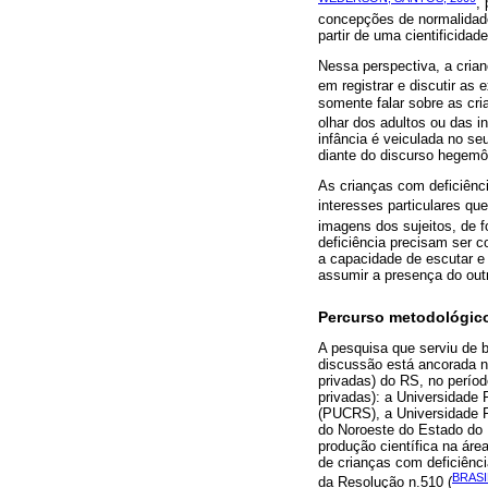
,
concepções de normalidade
partir de uma cientificidad
Nessa perspectiva, a crian
em registrar e discutir as 
somente falar sobre as cr
olhar dos adultos ou das in
infância é veiculada no seu
diante do discurso hegemô
As crianças com deficiênc
interesses particulares 
imagens dos sujeitos, de f
deficiência precisam ser c
a capacidade de escutar e 
assumir a presença do outr
Percurso metodológic
A pesquisa que serviu de b
discussão está ancorada n
privadas) do RS, no períod
privadas): a Universidade 
(PUCRS), a Universidade F
do Noroeste do Estado do 
produção científica na áre
de crianças com deficiênc
BRASI
da Resolução n.510 (