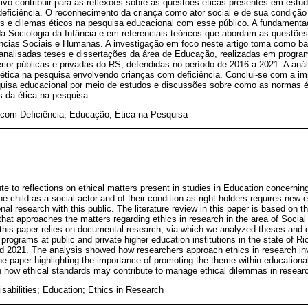
tivo contribuir para as reflexões sobre as questões éticas presentes em est
ficiência. O reconhecimento da criança como ator social e de sua condição d
e dilemas éticos na pesquisa educacional com esse público. A fundamentaç
da Sociologia da Infância e em referenciais teóricos que abordam as questõe
ncias Sociais e Humanas. A investigação em foco neste artigo toma como b
analisadas teses e dissertações da área de Educação, realizadas em progr
erior públicas e privadas do RS, defendidas no período de 2016 a 2021. A aná
 ética na pesquisa envolvendo crianças com deficiência. Conclui-se com a im
isa educacional por meio de estudos e discussões sobre como as normas ét
s da ética na pesquisa.
 com Deficiência; Educação; Ética na Pesquisa
te to reflections on ethical matters present in studies in Education concerning 
 child as a social actor and of their condition as right-holders requires new 
al research with this public. The literature review in this paper is based on 
 that approaches the matters regarding ethics in research in the area of Soc
 this paper relies on documental research, via which we analyzed theses and d
programs at public and private higher education institutions in the state of R
 2021. The analysis showed how researchers approach ethics in research invo
the paper highlighting the importance of promoting the theme within education
 how ethical standards may contribute to manage ethical dilemmas in resear
isabilities; Education; Ethics in Research