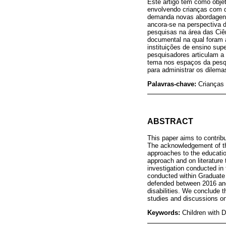
Este artigo tem como obje
envolvendo crianças com de
demanda novas abordagens 
ancora-se na perspectiva 
pesquisas na área das Ciê
documental na qual foram 
instituições de ensino sup
pesquisadores articulam a
tema nos espaços da pesqu
para administrar os dilema
Palavras-chave:
Crianças
ABSTRACT
This paper aims to contribu
The acknowledgement of the
approaches to the education
approach and on literature
investigation conducted in
conducted within Graduate 
defended between 2016 and
disabilities. We conclude 
studies and discussions on
Keywords:
Children with D