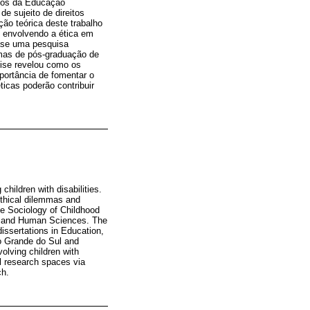
udos da Educação
e sujeito de direitos
ão teórica deste trabalho
s envolvendo a ética em
ase uma pesquisa
amas de pós-graduação de
lise revelou como os
portância de fomentar o
icas poderão contribuir
children with disabilities.
ethical dilemmas and
the Sociology of Childhood
ial and Human Sciences. The
issertations in Education,
io Grande do Sul and
lving children with
al research spaces via
ch.