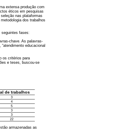
uma extensa produção com
ctos éticos em pesquisas
 seleção nas plataformas
da metodologia dos trabalhos
 seguintes fases:
lavras-chave. As palavras-
”, “atendimento educacional
 os critérios para
ções e teses, buscou-se
al de trabalhos
3
4
5
3
3
22
e estão armazenadas as