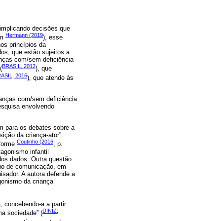
 implicando decisões que
Hermann (2019
om
), esse
os princípios da
os, que estão sujeitos a
anças com/sem deficiência
BRASIL, 2012
(
), que
ASIL, 2016
), que atende às
rianças com/sem deficiência
pesquisa envolvendo
am para os debates sobre a
sição da criança-ator”
Coutinho (2016
nforme
, p.
agonismo infantil
dos dados. Outra questão
eio de comunicação, em
isador. A autora defende a
agonismo da criança
, concebendo-a a partir
DINIZ;
ma sociedade” (