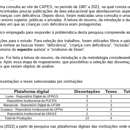
 uma consulta ao
site
da CAPES, no período de 1987 a 2021, na qual consta 
ncontradas poucas publicações da área educacional que abordassemos aspe
rianças com deficiência. Depois disso, foram realizadas uma consulta e uma
de ensino superior, públicas e privadas. A leitura do resumo, da introdução e 
ueles em que as crianças com deficiência eram protagonistas.
co empregado para responder à problemática desta pesquisa compreende as
ções para o estudo: Para seleção dos trabalhos, foram utilizados filtros e pa
a nortear as buscas foram: “deficiência”, “criança com deficiência”, “inclusão
anstorno do
espectro
autista” e “síndrome de Down”.
s: Foi feita a leitura do resumo, da introdução e da metodologia considerando
a. Após essa etapa de mapeamento, que possibilitou a seleção das disserta
os que seriam objetos de análise.
issertações e teses selecionadas por instituições
Plataforma digital
Dissertações
Teses
Tot
Lume - Repositório Digital da UFRGS
3
3
Repositório Institucional da PUCRS
3
1
Manancial - Repositório Digital da UFSM
2
3
Guaiaca - Repositório Institucional da UFPel
3
0
Repositório Institucional da UNIJUÍ
2
1
Total de Produções
13
9
ra (2022) a partir de pesquisa nas plataformas digitais das instituições ond