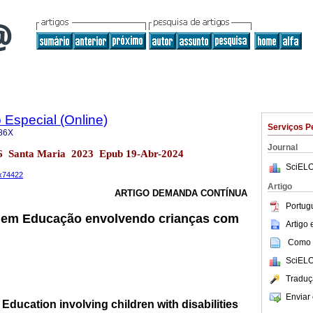
Especial (Online)
Serviços P
86X
Journal
.36 Santa Maria 2023 Epub 19-Abr-2024
SciELO
6x74422
Artigo
ARTIGO DEMANDA CONTÍNUA
Portug
a em Educação envolvendo crianças com
Artigo
Como c
SciELO
Traduç
Enviar 
 Education involving children with disabilities