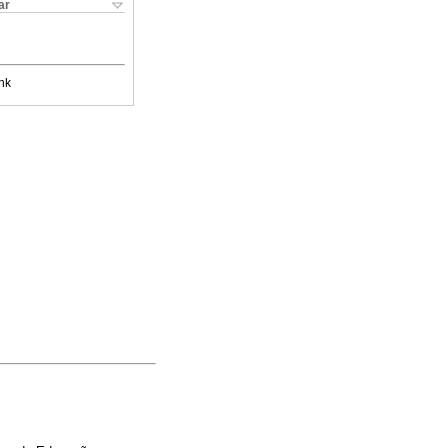
ar
nk