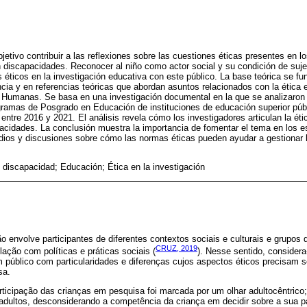
jetivo contribuir a las reflexiones sobre las cuestiones éticas presentes en l
 discapacidades. Reconocer al niño como actor social y su condición de suj
éticos en la investigación educativa con este público. La base teórica se f
ancia y en referencias teóricas que abordan asuntos relacionados con la ética 
 Humanas. Se basa en una investigación documental en la que se analizaron t
ramas de Posgrado en Educación de instituciones de educación superior públ
ntre 2016 y 2021. El análisis revela cómo los investigadores articulan la éti
pacidades. La conclusión muestra la importancia de fomentar el tema en los e
dios y discusiones sobre cómo las normas éticas pueden ayudar a gestionar l
 discapacidad; Educación; Ética en la investigación
 envolve participantes de diferentes contextos sociais e culturais e grupos de
CRUZ, 2019
lação com políticas e práticas sociais (
). Nesse sentido, consider
 público com particularidades e diferenças cujos aspectos éticos precisam 
sa.
participação das crianças em pesquisa foi marcada por um olhar adultocêntrico;
 adultos, desconsiderando a competência da criança em decidir sobre a sua p