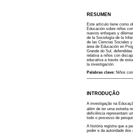
RESUMEN
Este artículo tiene como ob
Educación sobre niños con
nuevos enfoques y dilemas 
de la Sociología de la Inf
de las Ciencias Sociales y
área de Educación en Prog
Grande do Sul, defendidas e
relativa a niños con disca
educativa a través de estu
la investigación.
Palabras clave:
Niños con
INTRODUÇÃO
A investigação na Educação
além de ter uma estreita re
deficiência representam um
todo o processo de pesqui
A história registra que a 
poder e da autoridade dos