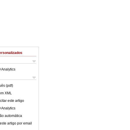
ersonalizados
 Analytics
uês (pdf)
 em XML
itar este artigo
 Analytics
ão automática
este artigo por email