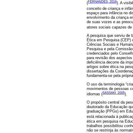
FERNANDES, 2016
(
). A visi
conceito de criança e infâ
espaço para infância no di
envolvimento da criança e
de suas vozes e as preocup
atores sociais capazes de 
A pesquisa que serviu de b
Ética em Pesquisa (CEP) 
Ciências Sociais e Human
Pesquisa e pela Comissã
credenciados pelo Conselh
para revisão dos aspectos
deficiência decorre da imp
artigos sobre ética na pes
dissertações da Coordenaç
fundamenta-se pela própri
O uso da terminologia “cria
movimentos de pessoas co
SASSAKI, 2005
idiomas (
).
O propósito central da pe
doutorado da Educação que
graduação (PPGs) em Educa
está relacionada à publica
ética em pesquisa na Edu
trabalhos possibilitou co
não se restrinja às normati