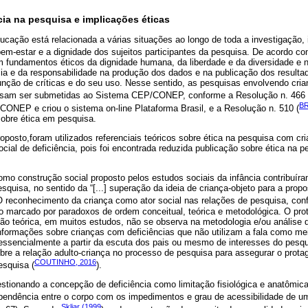
ia na pesquisa e implicações éticas
ucação está relacionada a várias situações ao longo de toda a investigação,
bem-estar e a dignidade dos sujeitos participantes da pesquisa. De acordo c
 fundamentos éticos da dignidade humana, da liberdade e da diversidade e n
cia e da responsabilidade na produção dos dados e na publicação dos resultad
unção de críticas e do seu uso. Nesse sentido, as pesquisas envolvendo cri
isam ser submetidas ao Sistema CEP/CONEP, conforme a Resolução n. 466 
BR
CONEP e criou o sistema on-line Plataforma Brasil, e a Resolução n. 510 (
obre ética em pesquisa.
posto,foram utilizados referenciais teóricos sobre ética na pesquisa com c
ial de deficiência, pois foi encontrada reduzida publicação sobre ética na 
mo construção social proposto pelos estudos sociais da infância contribuír
quisa, no sentido da “[...] superação da ideia de criança-objeto para a propo
 O reconhecimento da criança como ator social nas relações de pesquisa, co
o marcado por paradoxos de ordem conceitual, teórica e metodológica. O prot
o teórica, em muitos estudos, não se observa na metodologia e/ou análise 
informações sobre crianças com deficiências que não utilizam a fala como m
essencialmente a partir da escuta dos pais ou mesmo de interesses do pesqu
obre a relação adulto-criança no processo de pesquisa para assegurar o prot
COUTINHO, 2016
esquisa (
).
stionando a concepção de deficiência como limitação fisiológica e anatômica
ependência entre o corpo com os impedimentos e grau de acessibilidade de u
Skliar (1999