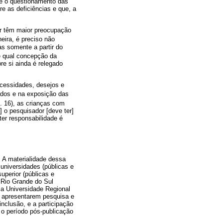
ge o questionamento das
e as deficiências e que, a
dor têm maior preocupação
eira, é preciso não
s somente a partir do
re qual concepção da
re si ainda é relegado
ecessidades, desejos e
ados e na exposição das
p. 16), as crianças com
] o pesquisador [deve ter]
ter responsabilidade é
. A materialidade dessa
universidades (públicas e
uperior (públicas e
 Rio Grande do Sul
 a Universidade Regional
s apresentarem pesquisa e
inclusão, e a participação
 o período pós-publicação