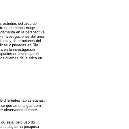
os estudios del área de
eto de derechos exige
undamenta en la perspectiva
en investigaciones del área
esis y disertaciones del
icas y privadas en Rio
ca en la investigación
spacios de investigación
os dilemas de la ética en
 diferentes faixas etárias,
a-se que as crianças com
ser observados durante
 ou seja, pelo uso do
articipação na pesquisa