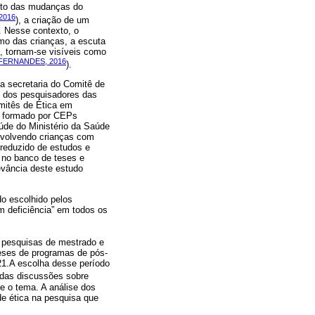
fruto das mudanças do
2016
), a criação de um
. Nesse contexto, o
mo das crianças, a escuta
o, tornam-se visíveis como
FERNANDES, 2016
).
na secretaria do Comitê de
 dos pesquisadores das
mitês de Ética em
 formado por CEPs
úde do Ministério da Saúde
nvolvendo crianças com
 reduzido de estudos e
o no banco de teses e
evância deste estudo
do escolhido pelos
 deficiência” em todos os
m pesquisas de mestrado e
teses de programas de pós-
21.A escolha desse período
o das discussões sobre
 o tema. A análise dos
e ética na pesquisa que