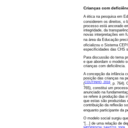
Crianças com deficiênc
A ética na pesquisa em Ed
considerem os direitos, o 
processo está ancorado em
integridade, da transparên
novas interpretações em f
na área da Educação prec
oficializou o Sistema CEP/
especificidades das CHS s
Para discussão do tema pro
e que abordam o modelo soc
crianças com deficiência.
A concepção da infância co
posição das crianças na pes
COUTINHO, 2016
(
, p. 764).
765), constitui um process
anunciado na fundamentaçã
se refere à produção das 
que estas são produzidas 
contribuição da reflexão s
enquanto participante da p
O modelo social surgiu que
“[...] de uma relação de d
WEDERSON; SANTOS, 2009