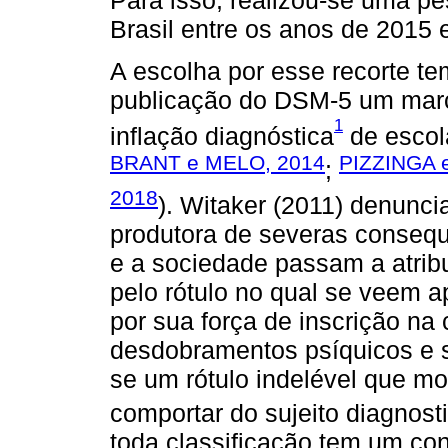
Para isso, realizou-se uma p
Brasil entre os anos de 2015
A escolha por esse recorte tem
publicação do DSM-5 um marc
1
inflação diagnóstica
de escol
BRANT e MELO, 2014
PIZZINGA 
;
2018
). Witaker (2011) denunc
produtora de severas consequ
e a sociedade passam a atrib
pelo rótulo no qual se veem a
por sua força de inscrição na
desdobramentos psíquicos e so
se um rótulo indelével que m
comportar do sujeito diagnost
toda classificação tem um con