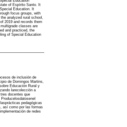
 Special Education
tate of Espírito Santo. It
Special Education. It
hrough focus groups, with
n the analyzed rural school,
f of 2019 and records them
h multigrade classes are
ned and practiced, the
oling of Special Education
ocesos de inclusión de
icipio de Domingos Martins,
 sobre Educación Rural y
izando larecolección a
a tres docentes que
. Producelosdatosenel
 lasprácticas pedagógicas
, así como por las formas
laimplementación de redes