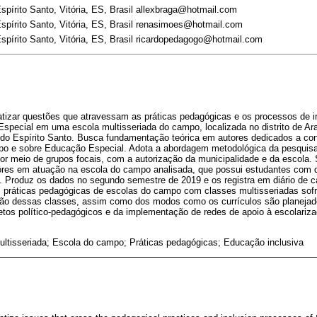
spírito Santo, Vitória, ES, Brasil allexbraga@hotmail.com
spírito Santo, Vitória, ES, Brasil renasimoes@hotmail.com
spírito Santo, Vitória, ES, Brasil ricardopedagogo@hotmail.com
atizar questões que atravessam as práticas pedagógicas e os processos de i
special em uma escola multisseriada do campo, localizada no distrito de Ar
do Espírito Santo. Busca fundamentação teórica em autores dedicados a con
 e sobre Educação Especial. Adota a abordagem metodológica da pesquisa q
por meio de grupos focais, com a autorização da municipalidade e da escola.
ssores em atuação na escola do campo analisada, que possui estudantes com d
. Produz os dados no segundo semestre de 2019 e os registra em diário de
s práticas pedagógicas de escolas do campo com classes multisseriadas so
ção dessas classes, assim como dos modos como os currículos são planejado
jetos político-pedagógicos e da implementação de redes de apoio à escolariza
ultisseriada; Escola do campo; Práticas pedagógicas; Educação inclusiva