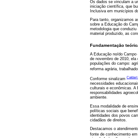
Os dados se vinculam a um
iniciação científica, que 
Inclusiva em municípios d
Para tanto, organizamos a
sobre a Educação do Camp
metodologia que conduziu 
material produzido, as cons
Fundamentação teóric
A Educação no/do Campo é
de novembro de 2010, ela 
populações do campo: agric
reforma agrária, trabalhado
Caldart
Conforme sinalizam
necessidades educacionais
culturais e econômicas. 
responsabilidades agroeco
ambiente.
Essa modalidade de ensino 
políticas sociais que bene
identidades dos povos cam
cidadãos de direitos.
Destacamos o atendimento 
fonte de conhecimento em