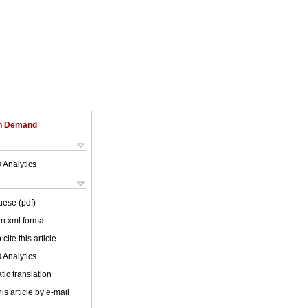
on Demand
 Analytics
uese (pdf)
 in xml format
cite this article
 Analytics
ic translation
is article by e-mail