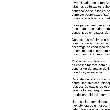
diversificadas de aprendi
lutas, as culturas, os sab
contrapondo-se à lógica 
currículo padronizado “(..
uma sociedade emancipada,
Esse pensamento se articu
áreas rurais e estudam em
específicos emanados de s
Quando nos referimos à or
constituindo em várias pe
encarrega da condução do 
tal empreitada conta com 
mesmo espaço-tempo, estu
Muitos são os desafios curr
os conhecimentos com suje
conclusiva de etapas da E
da educação especial.
Para atender a alunos em d
conteúdos diversos, planej
relativos às etapas de esc
de uma lousa, reagrupamen
e o docente lidando com d
Nas escolas com classes m
inexistência de um direto
pela merenda e da manutenç