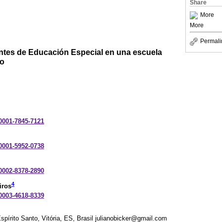
Share
More
More
Permali
antes de Educación Especial en una escuela
po
-0001-7845-7121
-0001-5952-0738
-0002-8378-2890
4
iros
-0003-4618-8339
spírito Santo, Vitória, ES, Brasil julianobicker@gmail.com