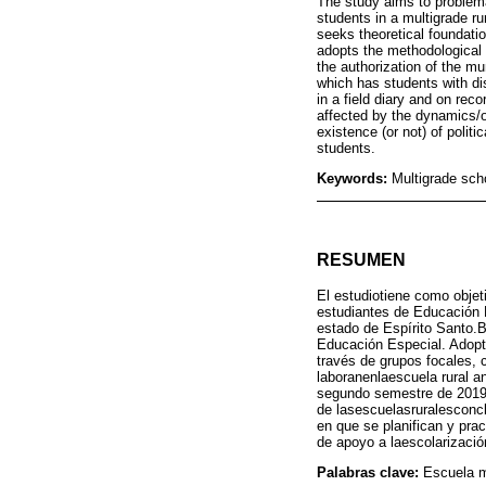
The study aims to problema
students in a multigrade ru
seeks theoretical foundati
adopts the methodological 
the authorization of the mu
which has students with di
in a field diary and on rec
affected by the dynamics/o
existence (or not) of polit
students.
Keywords:
Multigrade sch
RESUMEN
El estudiotiene como objet
estudiantes de Educación E
estado de Espírito Santo.
Educación Especial. Adopta
través de grupos focales, 
laboranenlaescuela rural 
segundo semestre de 2019 
de lasescuelasruralesconc
en que se planifican y pra
de apoyo a laescolarizació
Palabras clave:
Escuela m