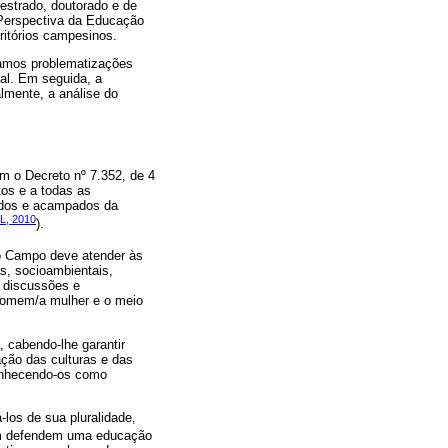
estrado, doutorado e de
a Perspectiva da Educação
ritórios campesinos.
tamos problematizações
al. Em seguida, a
lmente, a análise do
 o Decreto nº 7.352, de 4
os e a todas as
tados e acampados da
L, 2010
).
o Campo deve atender às
s, socioambientais,
 discussões e
 homem/a mulher e o meio
, cabendo-lhe garantir
ação das culturas e das
conhecendo-os como
los de sua pluralidade,
 defendem uma educação