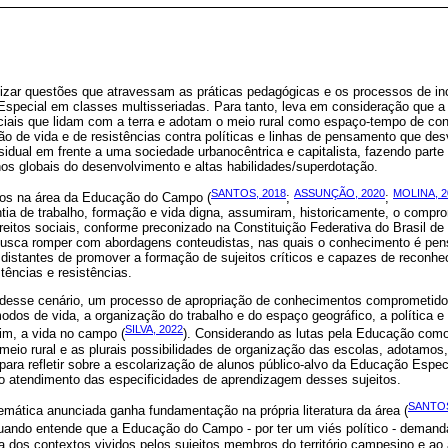
atizar questões que atravessam as práticas pedagógicas e os processos de i
Especial em classes multisseriadas. Para tanto, leva em consideração que
iais que lidam com a terra e adotam o meio rural como espaço-tempo de cons
o de vida e de resistências contra políticas e linhas de pensamento que desv
idual em frente a uma sociedade urbanocêntrica e capitalista, fazendo parte 
nos globais do desenvolvimento e altas habilidades/superdotação.
SANTOS, 2018
ASSUNÇÃO, 2020
MOLINA, 2
dos na área da Educação do Campo (
;
;
tia de trabalho, formação e vida digna, assumiram, historicamente, o comprom
eitos sociais, conforme preconizado na Constituição Federativa do Brasil de 
busca romper com abordagens conteudistas, nas quais o conhecimento é pen
e distantes de promover a formação de sujeitos críticos e capazes de recon
ências e resistências.
o desse cenário, um processo de apropriação de conhecimentos comprometid
odos de vida, a organização do trabalho e do espaço geográfico, a política e 
SILVA, 2022
fim, a vida no campo (
). Considerando as lutas pela Educação como d
meio rural e as plurais possibilidades de organização das escolas, adotamos
para refletir sobre a escolarização de alunos público-alvo da Educação Especi
e o atendimento das especificidades de aprendizagem desses sujeitos.
SANTOS
 temática anunciada ganha fundamentação na própria literatura da área (
quando entende que a Educação do Campo - por ter um viés político - demanda
ca dos contextos vividos pelos sujeitos membros do território campesino e ao 