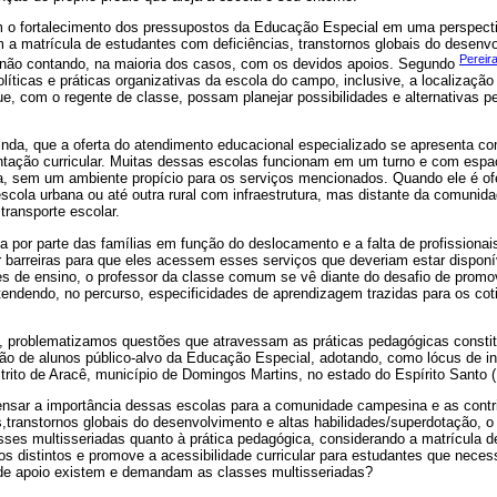
o fortalecimento dos pressupostos da Educação Especial em uma perspecti
a matrícula de estudantes com deficiências, transtornos globais do desenvo
Pereir
 não contando, na maioria dos casos, com os devidos apoios. Segundo
líticas e práticas organizativas da escola do campo, inclusive, a localizaçã
e, com o regente de classe, possam planejar possibilidades e alternativas p
 ainda, que a oferta do atendimento educacional especializado se apresenta c
ação curricular. Muitas dessas escolas funcionam em um turno e com espa
ha, sem um ambiente propício para os serviços mencionados. Quando ele é of
cola urbana ou até outra rural com infraestrutura, mas distante da comunid
transporte escolar.
a por parte das famílias em função do deslocamento e a falta de profissiona
r barreiras para que eles acessem esses serviços que deveriam estar dispon
 de ensino, o professor da classe comum se vê diante do desafio de promov
 atendendo, no percurso, especificidades de aprendizagem trazidas para os co
to, problematizamos questões que atravessam as práticas pedagógicas consti
são de alunos público-alvo da Educação Especial, adotando, como lócus de 
strito de Aracê, município de Domingos Martins, no estado do Espírito Santo 
ensar a importância dessas escolas para a comunidade campesina e as contr
,transtornos globais do desenvolvimento e altas habilidades/superdotação, o
ses multisseriadas quanto à prática pedagógica, considerando a matrícula 
los distintos e promove a acessibilidade curricular para estudantes que nece
de apoio existem e demandam as classes multisseriadas?