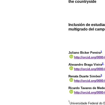
the countryside
Inclusión de estudi
multigrado del cam
1
Juliano Bicker Pereira
http://orcid.org/0000
2
Alexandro Braga Vieira
http://orcid.org/0000
3
Renata Duarte Simões
http://orcid.org/0000
Ricardo Tavares de Mede
http://orcid.org/0000
1
Universidade Federal do E