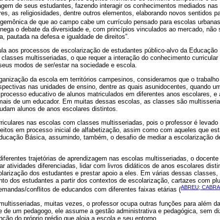
zagem de seus estudantes, fazendo interagir os conhecimentos mediados nas 
eres, as religiosidades, dentre outros elementos, elaborando novos sentidos p
hegemônica de que ao campo cabe um currículo pensado para escolas urbana
.) nega o debate da diversidade e, com princípios vinculados ao mercado, não
 pautada na defesa e igualdade de direitos”.
la aos processos de escolarização de estudantes público-alvo da Educação
 classes multisseriadas, o que requer a interação do conhecimento curricula
eus modos de ser/estar na sociedade e escola.
ganização da escola em territórios campesinos, consideramos que o trabalho 
rspectivas nas unidades de ensino, dentre as quais asunidocentes, quando u
processo educativo de alunos matriculados em diferentes anos escolares, e 
mais de um educador. Em muitas dessas escolas, as classes são multisseri
dam alunos de anos escolares distintos.
iculares nas escolas com classes multisseriadas, pois o professor é levado a (
itos em processo inicial de alfabetização, assim como com aqueles que est
ducação Básica, assumindo, também, o desafio de mediar a escolarização de
iferentes trajetórias de aprendizagem nas escolas multisseriadas, o docente
ar atividades diferenciadas, lidar com livros didáticos de anos escolares dist
olarização dos estudantes e prestar apoio a eles. Em várias dessas classes,
to dos estudantes a partir dos contextos de escolarização, cartazes com plu
ABREU; CABRAL
emandas/conflitos de educandos com diferentes faixas etárias (
ultisseriadas, muitas vezes, o professor ocupa outras funções para além da
r e de um pedagogo, ele assume a gestão administrativa e pedagógica, sem di
ão do próprio prédio que aloja a escola e seu entorno.