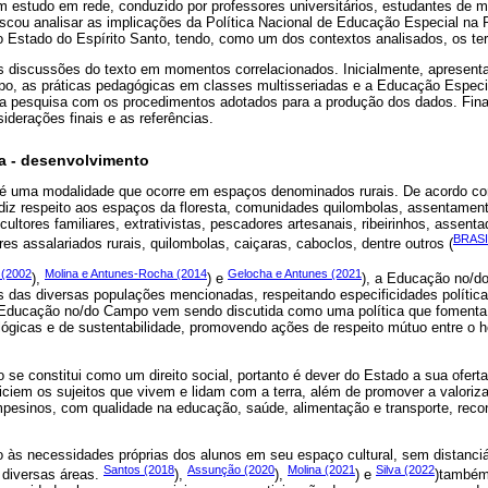
 estudo em rede, conduzido por professores universitários, estudantes de m
buscou analisar as implicações da Política Nacional de Educação Especial n
o Estado do Espírito Santo, tendo, como um dos contextos analisados, os ter
s discussões do texto em momentos correlacionados. Inicialmente, apresen
o, as práticas pedagógicas em classes multisseriadas e a Educação Especi
a pesquisa com os procedimentos adotados para a produção dos dados. Fina
iderações finais e as referências.
a - desenvolvimento
 uma modalidade que ocorre em espaços denominados rurais. De acordo com
diz respeito aos espaços da floresta, comunidades quilombolas, assentament
ultores familiares, extrativistas, pescadores artesanais, ribeirinhos, assen
BRASI
res assalariados rurais, quilombolas, caiçaras, caboclos, dentre outros (
 (2002
Molina e Antunes-Rocha (2014
Gelocha e Antunes (2021
),
) e
), a Educação no/d
 das diversas populações mencionadas, respeitando especificidades política
A Educação no/do Campo vem sendo discutida como uma política que fomenta
lógicas e de sustentabilidade, promovendo ações de respeito mútuo entre o
se constitui como um direito social, portanto é dever do Estado a sua oferta
ficiem os sujeitos que vivem e lidam com a terra, além de promover a valoriz
pesinos, com qualidade na educação, saúde, alimentação e transporte, re
às necessidades próprias dos alunos em seu espaço cultural, sem distanciá-
Santos (2018
Assunção (2020
Molina (2021
Silva (2022
 diversas áreas.
),
),
) e
)também