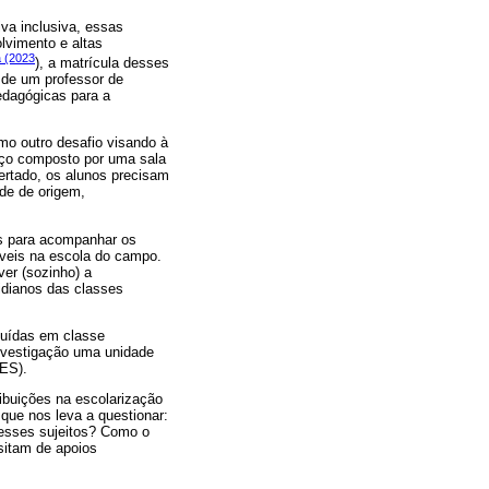
va inclusiva, essas
lvimento e altas
a (2023
), a matrícula desses
o de um professor de
edagógicas para a
omo outro desafio visando à
ço composto por uma sala
ertado, os alunos precisam
ade de origem,
is para acompanhar os
íveis na escola do campo.
er (sozinho) a
tidianos das classes
tuídas em classe
investigação uma unidade
(ES).
ibuições na escolarização
 que nos leva a questionar:
desses sujeitos? Como o
ssitam de apoios