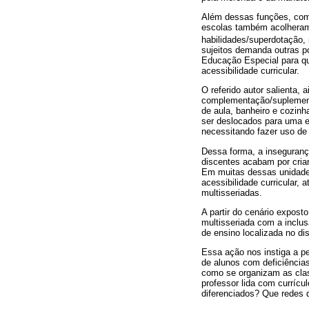
Além dessas funções, com 
escolas também acolheram 
habilidades/superdotação,
sujeitos demanda outras po
Educação Especial para qu
acessibilidade curricular.
O referido autor salienta,
complementação/suplement
de aula, banheiro e cozin
ser deslocados para uma es
necessitando fazer uso de 
Dessa forma, a inseguranç
discentes acabam por cria
Em muitas dessas unidades
acessibilidade curricular,
multisseriadas.
A partir do cenário expos
multisseriada com a inclu
de ensino localizada no di
Essa ação nos instiga a p
de alunos com deficiências
como se organizam as clas
professor lida com currícu
diferenciados? Que redes 