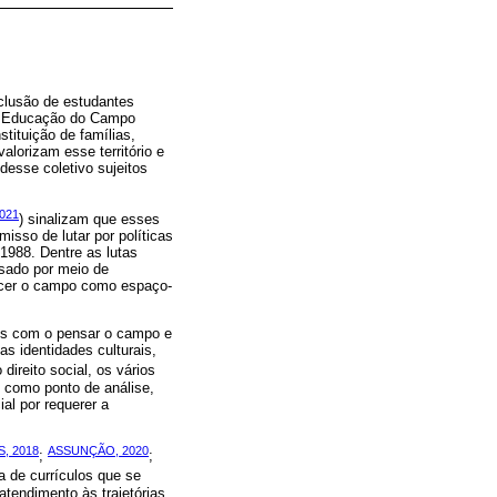
nclusão de estudantes
 a Educação do Campo
tituição de famílias,
alorizam esse território e
desse coletivo sujeitos
021
) sinalizam que esses
isso de lutar por políticas
1988. Dentre as lutas
sado por meio de
hecer o campo como espaço-
os com o pensar o campo e
as identidades culturais,
ireito social, os vários
, como ponto de análise,
al por requerer a
, 2018
ASSUNÇÃO, 2020
;
;
 de currículos que se
atendimento às trajetórias