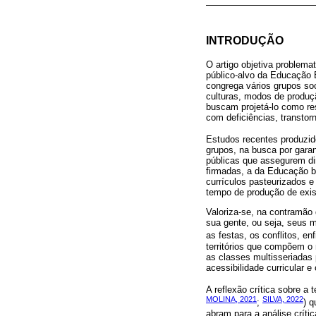
INTRODUÇÃO
O artigo objetiva problem
público-alvo da Educação 
congrega vários grupos soc
culturas, modos de produçã
buscam projetá-lo como res
com deficiências, transtor
Estudos recentes produzi
grupos, na busca por garan
públicas que assegurem dir
firmadas, a da Educação 
currículos pasteurizados 
tempo de produção de exist
Valoriza-se, na contramã
sua gente, ou seja, seus m
as festas, os conflitos, en
territórios que compõem o 
as classes multisseriadas 
acessibilidade curricular 
A reflexão crítica sobre a
MOLINA, 2021
SILVA, 2022
;
) 
abram para a análise críti