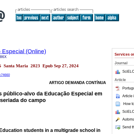
Especial (Online)
Services 
686X
Journal
.36 Santa Maria 2023 Epub Sep 27, 2024
SciELO
6x74660
Article
ARTIGO DEMANDA CONTÍNUA
Portug
s público-alvo da Educação Especial em
Article
sseriada do campo
How to 
SciELO
Automat
Send th
 Education students in a multigrade school in