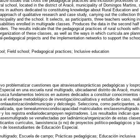
tize issues that cross the pedagogical practices and inclusion processes of
ral school, located in the district of Aracê, municipality of Domingos Martins, s
ons in authors dedicated to constituting knowledge about Rural Education and 
approach of qualitative research and case study, carrying out the collection t
nicipality and the school. It selects, as participants, three teachers working i
sabilities enrolled in multigrade classes. Produces the data in the second hal
orders. The results indicate that the pedagogical practices of rural schools wit
rganization of these classes, as well as the ways in which curricula are plan
ical-pedagogical projects and the implementation networks to support the scho
ool; Field school; Pedagogical practices; Inclusive education
ivo problematizar cuestiones que atraviesanlasprácticas pedagógicas y lospr
special en una escuela rural multigrado, ubicadaenel distrito de Aracê, mun
Busca fundamentos teóricos en autores dedicados a constituir conocimientos
 el enfoque metodológico de investigacióncualitativa y estudio de caso, real
conlaautorizacióndelmunicipio y delcolegio. Selecciona, como participantes, 
analizada, que tienealumnoscondiscapacidad matriculados enclasesmultigrado
y los registra endiariodecampoyen registradores. Los resultados indican que
lasesmultigrado se venafectadas por ladinámica/organización de estas clases
cticanlos currículos, laexistencia (o no) de proyectos político-pedagógicos y 
n de losestudiantes de Educación Especial.
ultigrado; Escuela de campo; Prácticas pedagógicas; Educación inclusiva