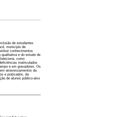
nclusão de estudantes
acê, município de
stituir conhecimentos
ualitativa e do estudo de
 Seleciona, como
eficiências matriculados
 campo e em gravadores. Os
frem atravessamentos da
s e praticados, da
ção de alunos público-alvo