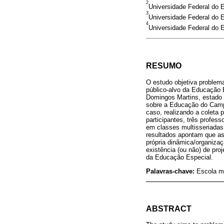
2
Universidade Federal do E
3
Universidade Federal do E
4
Universidade Federal do E
RESUMO
O estudo objetiva problem
público-alvo da Educação E
Domingos Martins, estado 
sobre a Educação do Campo
caso, realizando a coleta 
participantes, três profe
em classes multisseriadas
resultados apontam que a
própria dinâmica/organiza
existência (ou não) de pro
da Educação Especial.
Palavras-chave:
Escola m
ABSTRACT