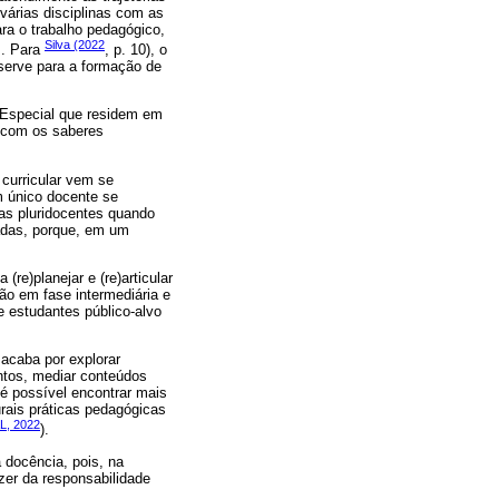
várias disciplinas com as
ara o trabalho pedagógico,
Silva (2022
s. Para
, p. 10), o
 serve para a formação de
 Especial que residem em
r com os saberes
curricular vem se
m único docente se
as pluridocentes quando
adas, porque, em um
re)planejar e (re)articular
ão em fase intermediária e
 estudantes público-alvo
 acaba por explorar
intos, mediar conteúdos
 é possível encontrar mais
rais práticas pedagógicas
, 2022
).
 docência, pois, na
zer da responsabilidade