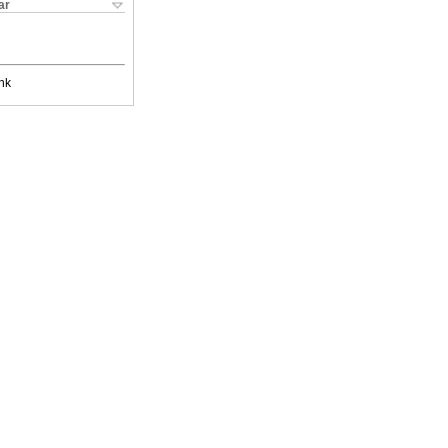
ar
nk