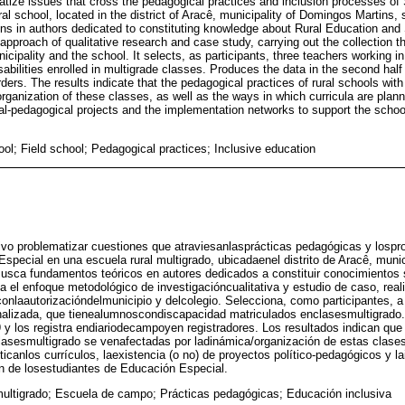
tize issues that cross the pedagogical practices and inclusion processes of
ral school, located in the district of Aracê, municipality of Domingos Martins, s
ons in authors dedicated to constituting knowledge about Rural Education and 
approach of qualitative research and case study, carrying out the collection t
nicipality and the school. It selects, as participants, three teachers working i
sabilities enrolled in multigrade classes. Produces the data in the second hal
orders. The results indicate that the pedagogical practices of rural schools wit
rganization of these classes, as well as the ways in which curricula are plan
ical-pedagogical projects and the implementation networks to support the scho
ool; Field school; Pedagogical practices; Inclusive education
ivo problematizar cuestiones que atraviesanlasprácticas pedagógicas y lospr
special en una escuela rural multigrado, ubicadaenel distrito de Aracê, mun
Busca fundamentos teóricos en autores dedicados a constituir conocimientos
 el enfoque metodológico de investigacióncualitativa y estudio de caso, real
conlaautorizacióndelmunicipio y delcolegio. Selecciona, como participantes, 
analizada, que tienealumnoscondiscapacidad matriculados enclasesmultigrado
y los registra endiariodecampoyen registradores. Los resultados indican que
lasesmultigrado se venafectadas por ladinámica/organización de estas clases
cticanlos currículos, laexistencia (o no) de proyectos político-pedagógicos y 
n de losestudiantes de Educación Especial.
ultigrado; Escuela de campo; Prácticas pedagógicas; Educación inclusiva