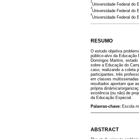
2
Universidade Federal do E
3
Universidade Federal do E
4
Universidade Federal do E
RESUMO
O estudo objetiva problem
público-alvo da Educação E
Domingos Martins, estado 
sobre a Educação do Campo
caso, realizando a coleta 
participantes, três profe
em classes multisseriadas
resultados apontam que a
própria dinâmica/organiza
existência (ou não) de pro
da Educação Especial.
Palavras-chave:
Escola m
ABSTRACT