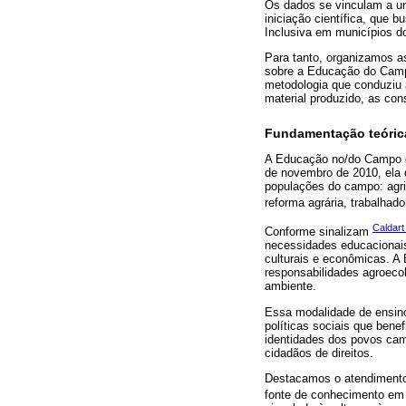
Os dados se vinculam a um
iniciação científica, que 
Inclusiva em municípios d
Para tanto, organizamos a
sobre a Educação do Camp
metodologia que conduziu 
material produzido, as cons
Fundamentação teóric
A Educação no/do Campo é
de novembro de 2010, ela 
populações do campo: agric
reforma agrária, trabalhado
Caldart
Conforme sinalizam
necessidades educacionais
culturais e econômicas. 
responsabilidades agroeco
ambiente.
Essa modalidade de ensino 
políticas sociais que bene
identidades dos povos cam
cidadãos de direitos.
Destacamos o atendimento 
fonte de conhecimento em