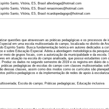
spírito Santo, Vitória, ES, Brasil allexbraga@hotmail.com
spírito Santo, Vitória, ES, Brasil renasimoes@hotmail.com
spírito Santo, Vitória, ES, Brasil ricardopedagogo@hotmail.com
atizar questões que atravessam as práticas pedagógicas e os processos de i
special em uma escola multisseriada do campo, localizada no distrito de Ar
do Espírito Santo. Busca fundamentação teórica em autores dedicados a con
 e sobre Educação Especial. Adota a abordagem metodológica da pesquisa q
por meio de grupos focais, com a autorização da municipalidade e da escola.
ssores em atuação na escola do campo analisada, que possui estudantes com d
. Produz os dados no segundo semestre de 2019 e os registra em diário de
s práticas pedagógicas de escolas do campo com classes multisseriadas so
ção dessas classes, assim como dos modos como os currículos são planejado
jetos político-pedagógicos e da implementação de redes de apoio à escolariza
ultisseriada; Escola do campo; Práticas pedagógicas; Educação inclusiva