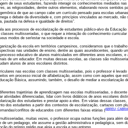
zagem de seus estudantes, fazendo interagir os conhecimentos mediados nas 
eres, as religiosidades, dentre outros elementos, elaborando novos sentidos p
hegemônica de que ao campo cabe um currículo pensado para escolas urbana
.) nega o debate da diversidade e, com princípios vinculados ao mercado, não
 pautada na defesa e igualdade de direitos”.
la aos processos de escolarização de estudantes público-alvo da Educação
 classes multisseriadas, o que requer a interação do conhecimento curricula
eus modos de ser/estar na sociedade e escola.
ganização da escola em territórios campesinos, consideramos que o trabalho 
rspectivas nas unidades de ensino, dentre as quais asunidocentes, quando u
processo educativo de alunos matriculados em diferentes anos escolares, e 
mais de um educador. Em muitas dessas escolas, as classes são multisseri
dam alunos de anos escolares distintos.
iculares nas escolas com classes multisseriadas, pois o professor é levado a (
itos em processo inicial de alfabetização, assim como com aqueles que est
ducação Básica, assumindo, também, o desafio de mediar a escolarização de
iferentes trajetórias de aprendizagem nas escolas multisseriadas, o docente
ar atividades diferenciadas, lidar com livros didáticos de anos escolares dist
olarização dos estudantes e prestar apoio a eles. Em várias dessas classes,
to dos estudantes a partir dos contextos de escolarização, cartazes com plu
ABREU; CABRAL
emandas/conflitos de educandos com diferentes faixas etárias (
ultisseriadas, muitas vezes, o professor ocupa outras funções para além da
r e de um pedagogo, ele assume a gestão administrativa e pedagógica, sem di
ão do próprio prédio que aloja a escola e seu entorno.