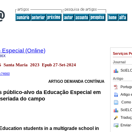
Especial (Online)
Serviços P
86X
Journal
.36 Santa Maria 2023 Epub 27-Set-2024
SciELO
6x74660
Artigo
ARTIGO DEMANDA CONTÍNUA
Portug
s público-alvo da Educação Especial em
Artigo
sseriada do campo
Como c
SciELO
Traduç
Enviar 
 Education students in a multigrade school in