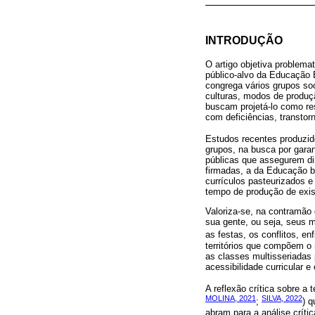
INTRODUÇÃO
O artigo objetiva problem
público-alvo da Educação 
congrega vários grupos soc
culturas, modos de produçã
buscam projetá-lo como res
com deficiências, transtor
Estudos recentes produzi
grupos, na busca por garan
públicas que assegurem dir
firmadas, a da Educação 
currículos pasteurizados 
tempo de produção de exist
Valoriza-se, na contramã
sua gente, ou seja, seus m
as festas, os conflitos, en
territórios que compõem o 
as classes multisseriadas 
acessibilidade curricular 
A reflexão crítica sobre a
MOLINA, 2021
SILVA, 2022
;
) 
abram para a análise críti