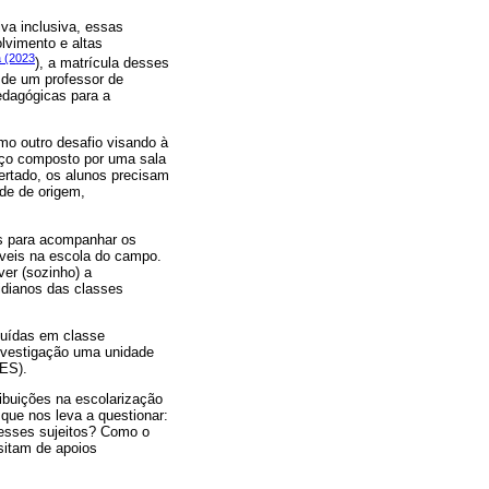
va inclusiva, essas
lvimento e altas
a (2023
), a matrícula desses
o de um professor de
edagógicas para a
omo outro desafio visando à
ço composto por uma sala
ertado, os alunos precisam
ade de origem,
is para acompanhar os
íveis na escola do campo.
er (sozinho) a
tidianos das classes
tuídas em classe
investigação uma unidade
(ES).
ibuições na escolarização
 que nos leva a questionar:
desses sujeitos? Como o
ssitam de apoios