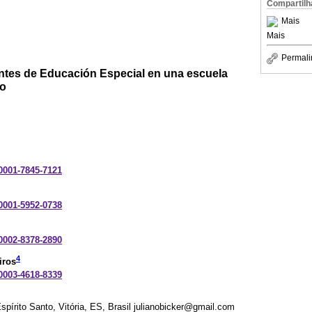
Compartilh
Mais
Mais
Permali
antes de Educación Especial en una escuela
po
-0001-7845-7121
-0001-5952-0738
-0002-8378-2890
4
iros
-0003-4618-8339
spírito Santo, Vitória, ES, Brasil julianobicker@gmail.com