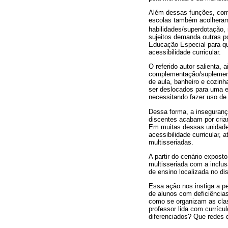
Além dessas funções, com 
escolas também acolheram 
habilidades/superdotação,
sujeitos demanda outras po
Educação Especial para qu
acessibilidade curricular.
O referido autor salienta,
complementação/suplement
de aula, banheiro e cozin
ser deslocados para uma es
necessitando fazer uso de 
Dessa forma, a inseguranç
discentes acabam por cria
Em muitas dessas unidades
acessibilidade curricular,
multisseriadas.
A partir do cenário expos
multisseriada com a inclu
de ensino localizada no di
Essa ação nos instiga a p
de alunos com deficiências
como se organizam as clas
professor lida com currícu
diferenciados? Que redes 