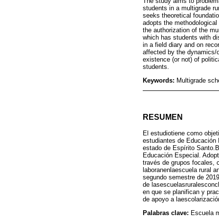
The study aims to problema
students in a multigrade ru
seeks theoretical foundati
adopts the methodological 
the authorization of the mu
which has students with di
in a field diary and on rec
affected by the dynamics/o
existence (or not) of polit
students.
Keywords:
Multigrade sch
RESUMEN
El estudiotiene como objet
estudiantes de Educación E
estado de Espírito Santo.
Educación Especial. Adopta
través de grupos focales, 
laboranenlaescuela rural 
segundo semestre de 2019 
de lasescuelasruralesconc
en que se planifican y pra
de apoyo a laescolarizació
Palabras clave:
Escuela m