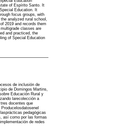
 Special Education
tate of Espírito Santo. It
Special Education. It
hrough focus groups, with
n the analyzed rural school,
f of 2019 and records them
h multigrade classes are
ned and practiced, the
oling of Special Education
ocesos de inclusión de
icipio de Domingos Martins,
 sobre Educación Rural y
izando larecolección a
a tres docentes que
. Producelosdatosenel
 lasprácticas pedagógicas
, así como por las formas
laimplementación de redes