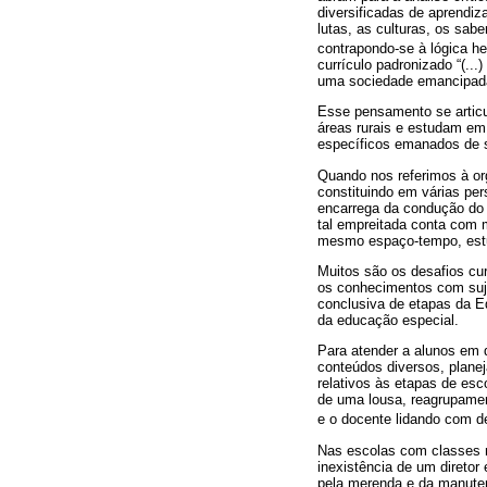
diversificadas de aprendi
lutas, as culturas, os sab
contrapondo-se à lógica 
currículo padronizado “(..
uma sociedade emancipada,
Esse pensamento se articu
áreas rurais e estudam em
específicos emanados de s
Quando nos referimos à or
constituindo em várias pe
encarrega da condução do 
tal empreitada conta com 
mesmo espaço-tempo, estu
Muitos são os desafios curr
os conhecimentos com suje
conclusiva de etapas da E
da educação especial.
Para atender a alunos em d
conteúdos diversos, planej
relativos às etapas de esc
de uma lousa, reagrupamen
e o docente lidando com d
Nas escolas com classes m
inexistência de um direto
pela merenda e da manutenç