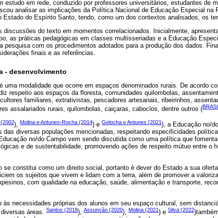
 estudo em rede, conduzido por professores universitários, estudantes de m
buscou analisar as implicações da Política Nacional de Educação Especial n
o Estado do Espírito Santo, tendo, como um dos contextos analisados, os ter
s discussões do texto em momentos correlacionados. Inicialmente, apresen
o, as práticas pedagógicas em classes multisseriadas e a Educação Especi
a pesquisa com os procedimentos adotados para a produção dos dados. Fina
iderações finais e as referências.
a - desenvolvimento
 uma modalidade que ocorre em espaços denominados rurais. De acordo com
diz respeito aos espaços da floresta, comunidades quilombolas, assentament
ultores familiares, extrativistas, pescadores artesanais, ribeirinhos, assen
BRASI
res assalariados rurais, quilombolas, caiçaras, caboclos, dentre outros (
 (2002
Molina e Antunes-Rocha (2014
Gelocha e Antunes (2021
),
) e
), a Educação no/d
 das diversas populações mencionadas, respeitando especificidades política
A Educação no/do Campo vem sendo discutida como uma política que fomenta
lógicas e de sustentabilidade, promovendo ações de respeito mútuo entre o
se constitui como um direito social, portanto é dever do Estado a sua oferta
ficiem os sujeitos que vivem e lidam com a terra, além de promover a valoriz
pesinos, com qualidade na educação, saúde, alimentação e transporte, re
às necessidades próprias dos alunos em seu espaço cultural, sem distanciá-
Santos (2018
Assunção (2020
Molina (2021
Silva (2022
 diversas áreas.
),
),
) e
)também