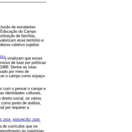
nclusão de estudantes
 a Educação do Campo
tituição de famílias,
alorizam esse território e
desse coletivo sujeitos
021
) sinalizam que esses
isso de lutar por políticas
1988. Dentre as lutas
sado por meio de
hecer o campo como espaço-
os com o pensar o campo e
as identidades culturais,
ireito social, os vários
, como ponto de análise,
al por requerer a
, 2018
ASSUNÇÃO, 2020
;
;
 de currículos que se
atendimento às trajetórias