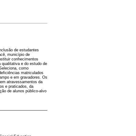
nclusão de estudantes
acê, município de
stituir conhecimentos
ualitativa e do estudo de
 Seleciona, como
eficiências matriculados
 campo e em gravadores. Os
frem atravessamentos da
s e praticados, da
ção de alunos público-alvo