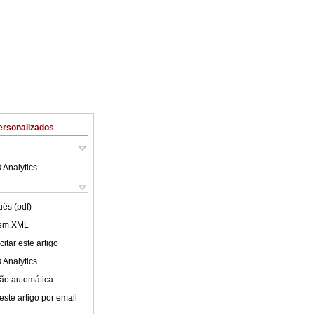
ersonalizados
 Analytics
uês (pdf)
 em XML
itar este artigo
 Analytics
ão automática
este artigo por email