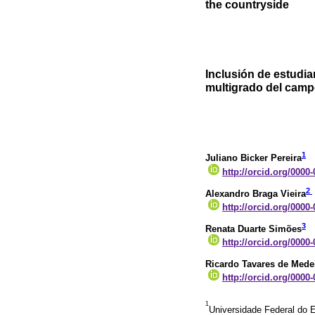
the countryside
Inclusión de estudi
multigrado del cam
1
Juliano Bicker Pereira
http://orcid.org/0000
2
Alexandro Braga Vieira
http://orcid.org/0000
3
Renata Duarte Simões
http://orcid.org/0000
Ricardo Tavares de Mede
http://orcid.org/0000
1
Universidade Federal do E