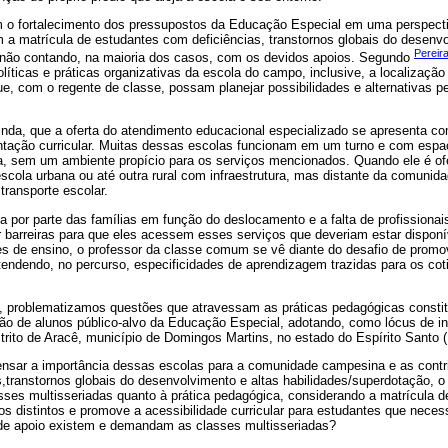
o fortalecimento dos pressupostos da Educação Especial em uma perspecti
a matrícula de estudantes com deficiências, transtornos globais do desenvo
Pereir
 não contando, na maioria dos casos, com os devidos apoios. Segundo
líticas e práticas organizativas da escola do campo, inclusive, a localizaçã
e, com o regente de classe, possam planejar possibilidades e alternativas p
 ainda, que a oferta do atendimento educacional especializado se apresenta c
ação curricular. Muitas dessas escolas funcionam em um turno e com espa
ha, sem um ambiente propício para os serviços mencionados. Quando ele é of
cola urbana ou até outra rural com infraestrutura, mas distante da comunid
transporte escolar.
a por parte das famílias em função do deslocamento e a falta de profissiona
r barreiras para que eles acessem esses serviços que deveriam estar dispon
 de ensino, o professor da classe comum se vê diante do desafio de promov
 atendendo, no percurso, especificidades de aprendizagem trazidas para os co
to, problematizamos questões que atravessam as práticas pedagógicas consti
são de alunos público-alvo da Educação Especial, adotando, como lócus de 
strito de Aracê, município de Domingos Martins, no estado do Espírito Santo 
ensar a importância dessas escolas para a comunidade campesina e as contr
,transtornos globais do desenvolvimento e altas habilidades/superdotação, o
ses multisseriadas quanto à prática pedagógica, considerando a matrícula 
los distintos e promove a acessibilidade curricular para estudantes que nece
de apoio existem e demandam as classes multisseriadas?