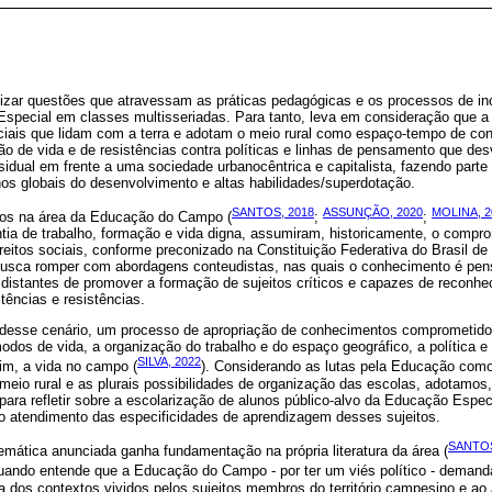
atizar questões que atravessam as práticas pedagógicas e os processos de i
Especial em classes multisseriadas. Para tanto, leva em consideração que
iais que lidam com a terra e adotam o meio rural como espaço-tempo de cons
o de vida e de resistências contra políticas e linhas de pensamento que desv
idual em frente a uma sociedade urbanocêntrica e capitalista, fazendo parte 
nos globais do desenvolvimento e altas habilidades/superdotação.
SANTOS, 2018
ASSUNÇÃO, 2020
MOLINA, 2
dos na área da Educação do Campo (
;
;
tia de trabalho, formação e vida digna, assumiram, historicamente, o comprom
eitos sociais, conforme preconizado na Constituição Federativa do Brasil de 
busca romper com abordagens conteudistas, nas quais o conhecimento é pen
e distantes de promover a formação de sujeitos críticos e capazes de recon
ências e resistências.
o desse cenário, um processo de apropriação de conhecimentos comprometid
odos de vida, a organização do trabalho e do espaço geográfico, a política e 
SILVA, 2022
fim, a vida no campo (
). Considerando as lutas pela Educação como d
meio rural e as plurais possibilidades de organização das escolas, adotamos
para refletir sobre a escolarização de alunos público-alvo da Educação Especi
e o atendimento das especificidades de aprendizagem desses sujeitos.
SANTOS
 temática anunciada ganha fundamentação na própria literatura da área (
quando entende que a Educação do Campo - por ter um viés político - demanda
ca dos contextos vividos pelos sujeitos membros do território campesino e ao 