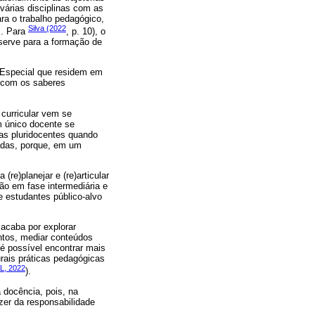
várias disciplinas com as
ara o trabalho pedagógico,
Silva (2022
s. Para
, p. 10), o
 serve para a formação de
 Especial que residem em
r com os saberes
curricular vem se
m único docente se
as pluridocentes quando
adas, porque, em um
re)planejar e (re)articular
ão em fase intermediária e
 estudantes público-alvo
 acaba por explorar
intos, mediar conteúdos
 é possível encontrar mais
rais práticas pedagógicas
, 2022
).
 docência, pois, na
zer da responsabilidade