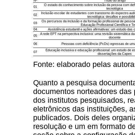
Nº
Título do artigo
O estado do conhecimento sobre inclusão da pessoa com defic
01
tecnológica
Inclusão escolar de estudantes com transtorno do espectro auti
02
tecnológica: desafios e possibili
Os percursos da inclusão e da formação profissional de pessoa
03
Educação Profissional Científica e T
04
Assistência estudantil e ações afirmativas: um estudo das 
A rede EPT na perspectiva inclusiva: uma revisão sistemática da
05
docente
06
Pessoas com deficiência (PcDs) egressas de uma
Educação inclusiva e educação profissional: um estudo de e
07
dissertações da Capes
Fonte: elaborado pelas autora
Quanto a pesquisa documental
documentos norteadores das po
dos institutos pesquisados, re
eletrônicos das instituições
publicados. Dois deles organ
resolução e um em formato de
seção sobre a configuração da