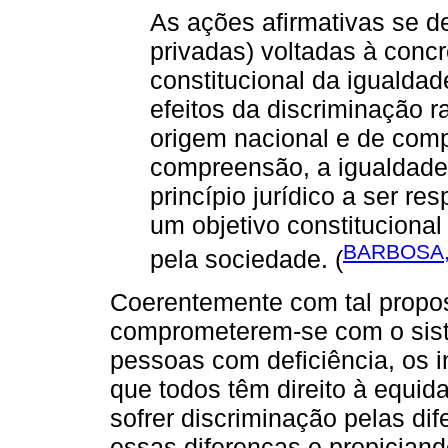
As ações afirmativas se d
privadas) voltadas à concr
constitucional da igualdad
efeitos da discriminação r
origem nacional e de comp
compreensão, a igualdade
princípio jurídico a ser re
um objetivo constitucional
BARBOSA,
pela sociedade. (
Coerentemente com tal propo
comprometerem-se com o sist
pessoas com deficiência, os i
que todos têm direito à equid
sofrer discriminação pelas di
essas diferenças e propiciand