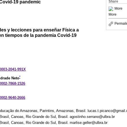
f Covid-19 pandemic
Share
More
More
Permali
es y lecciones para enseñar Física a
en tiempos de la pandemia Covid-19
-0003-2041-991X
²
ndrade Neto
-0002-7868-1526
-0002-9640-2666
Educação do Amazonas, Parintins, Amazonas, Brasil. lucas.t.picanco@gmail
Brasil, Canoas, Rio Grande do Sul, Brasil. agostinho.serrano@ulbra.br
rasil, Canoas, Rio Grande do Sul, Brasil. marlise.geller@ulbra.br