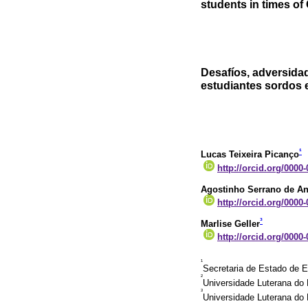
students in times o
Desafíos, adversidad
estudiantes sordos 
¹
Lucas Teixeira Picanço
http://orcid.org/0000
Agostinho Serrano de A
http://orcid.org/0000
³
Marlise Geller
http://orcid.org/0000
¹
Secretaria de Estado de 
²
Universidade Luterana do 
³
Universidade Luterana do B