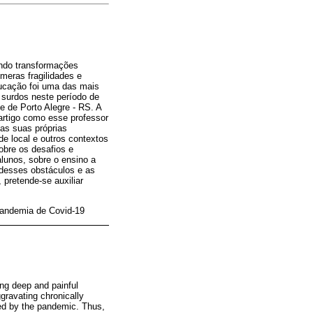
ando transformações
meras fragilidades e
ducação foi uma das mais
 surdos neste período de
e de Porto Alegre - RS. A
 artigo como esse professor
as suas próprias
de local e outros contextos
obre os desafios e
lunos, sobre o ensino a
 desses obstáculos e as
pretende-se auxiliar
Pandemia de Covid-19
ing deep and painful
gravating chronically
ed by the pandemic. Thus,