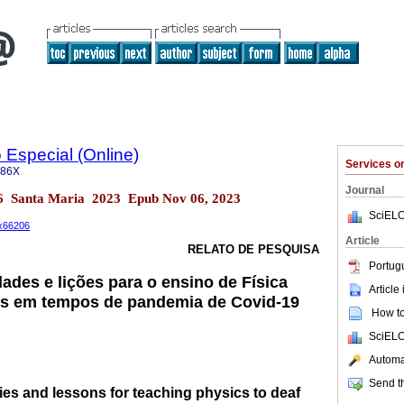
Especial (Online)
Services 
686X
Journal
.36 Santa Maria 2023 Epub Nov 06, 2023
SciELO
6x66206
Article
RELATO DE PESQUISA
Portug
ades e lições para o ensino de Física
Article
os em tempos de pandemia de Covid-19
How to 
SciELO
Automat
Send th
ies and lessons for teaching physics to deaf