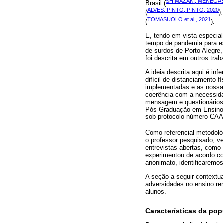
SHIMAZAKI; MENEGASS
Brasil (
ALVES; PINTO; PINTO, 2020
(
)
TOMASUOLO et al., 2021
(
).
E, tendo em vista especial
tempo de pandemia para es
de surdos de Porto Alegre,
foi descrita em outros tra
A ideia descrita aqui é in
difícil de distanciamento 
implementadas e as nossas
coerência com a necessidad
mensagem e questionários 
Pós-Graduação em Ensino d
sob protocolo número CAA
Como referencial metodoló
o professor pesquisado, v
entrevistas abertas, como 
experimentou de acordo co
anonimato, identificaremo
A seção a seguir contextua
adversidades no ensino re
alunos.
Características da pop