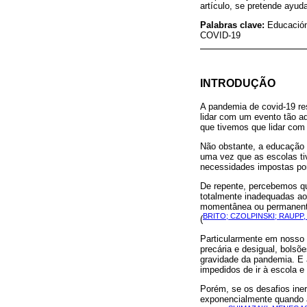
artículo, se pretende ayud
Palabras clave:
Educación
COVID-19
INTRODUÇÃO
A pandemia de covid-19 re
lidar com um evento tão a
que tivemos que lidar com 
Não obstante, a educação 
uma vez que as escolas ti
necessidades impostas por 
De repente, percebemos q
totalmente inadequadas ao
momentânea ou permanente
BRITO; CZOLPINSKI; RAUPP,
(
Particularmente em nosso 
precária e desigual, bolsõ
gravidade da pandemia. E 
impedidos de ir à escola 
Porém, se os desafios ine
exponencialmente quando a