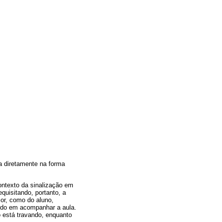
ta diretamente na forma
ontexto da sinalização em
quisitando, portanto, a
sor, como do aluno,
urdo em acompanhar a aula.
o está travando, enquanto