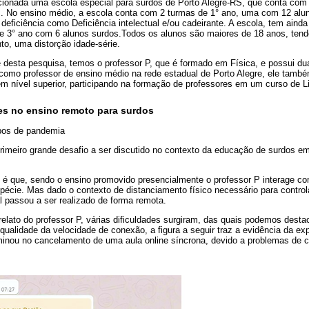
ecionada uma escola especial para surdos de Porto Alegre-RS, que conta com
s. No ensino médio, a escola conta com 2 turmas de 1° ano, uma com 12 alu
deficiência como Deficiência intelectual e/ou cadeirante. A escola, tem aind
de 3° ano com 6 alunos surdos.Todos os alunos são maiores de 18 anos, tend
to, uma distorção idade-série.
te desta pesquisa, temos o professor P, que é formado em Física, e possui 
 como professor de ensino médio na rede estadual de Porto Alegre, ele tamb
 em nível superior, participando na formação de professores em um curso de L
es no ensino remoto para surdos
pos de pandemia
imeiro grande desafio a ser discutido no contexto da educação de surdos e
, é que, sendo o ensino promovido presencialmente o professor P interage c
pécie. Mas dado o contexto de distanciamento físico necessário para contro
l passou a ser realizado de forma remota.
elato do professor P, várias dificuldades surgiram, das quais podemos destac
qualidade da velocidade de conexão, a figura a seguir traz a evidência da ex
minou no cancelamento de uma aula online síncrona, devido a problemas de 