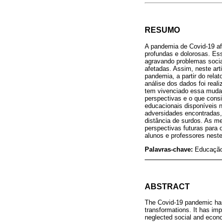
RESUMO
A pandemia de Covid-19 af
profundas e dolorosas. Es
agravando problemas socia
afetadas. Assim, neste ar
pandemia, a partir do rela
análise dos dados foi real
tem vivenciado essa mudan
perspectivas e o que consi
educacionais disponíveis n
adversidades encontradas,
distância de surdos. As me
perspectivas futuras para 
alunos e professores neste
Palavras-chave:
Educação
ABSTRACT
The Covid-19 pandemic has 
transformations. It has im
neglected social and econ