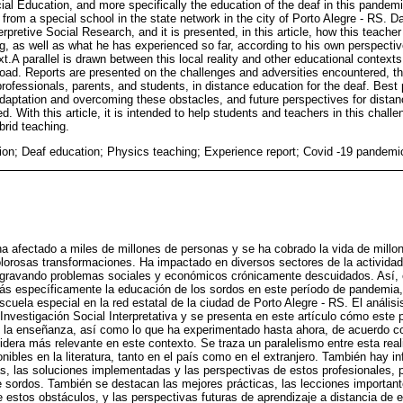
ial Education, and more specifically the education of the deaf in this pandem
 from a special school in the state network in the city of Porto Alegre - RS. 
erpretive Social Research, and it is presented, in this article, how this teache
, as well as what he has experienced so far, according to his own perspecti
t.A parallel is drawn between this local reality and other educational contexts a
road. Reports are presented on the challenges and adversities encountered, th
rofessionals, parents, and students, in distance education for the deaf. Best 
adaptation and overcoming these obstacles, and future perspectives for distanc
d. With this article, it is intended to help students and teachers in this chall
brid teaching.
ion; Deaf education; Physics teaching; Experience report; Covid -19 pandemi
a afectado a miles de millones de personas y se ha cobrado la vida de millo
lorosas transformaciones. Ha impactado en diversos sectores de la activid
gravando problemas sociales y económicos crónicamente descuidados. Así, e
ás específicamente la educación de los sordos en este período de pandemia, a
scuela especial en la red estatal de la ciudad de Porto Alegre - RS. El análisi
 Investigación Social Interpretativa y se presenta en este artículo cómo este
 la enseñanza, así como lo que ha experimentado hasta ahora, de acuerdo c
idera más relevante en este contexto. Se traza un paralelismo entre esta reali
nibles en la literatura, tanto en el país como en el extranjero. También hay i
, las soluciones implementadas y las perspectivas de estos profesionales, 
e sordos. También se destacan las mejores prácticas, las lecciones importante
 estos obstáculos, y las perspectivas futuras de aprendizaje a distancia de 