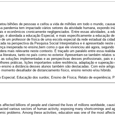
etou bilhões de pessoas e ceifou a vida de milhões em todo o mundo, caus
sa pandemia tem impactado vários setores da atividade humana, expondo inú
is e econômicos cronicamente negligenciados. Entre essas atividades, a e
tigo, é abordada a educação Especial, e mais especificamente a educação de
to de um professor de física de uma escola especial da rede estadual da cidad
izada na perspectiva da Pesquisa Social Interpretativa e é apresentado neste
ça inesperada no ensino,bem como o que ele vivenciou até agora, segundo 
dera mais relevante neste contexto. É traçado um paralelo entre essa realida
a literatura, tanto no país como no exterior. Apresentam-se também relatos s
 as soluções implementadas e as perspectivas desses profissionais, pais e a
lhores práticas, lições importantes sobre resiliência, adaptação e superação
o ensino a distância desses alunos também são destacadas. Com este artigo, 
 momento desafiador de distanciamento físico, ensino remoto e/ou híbrido.
 Especial; Educação dos surdos; Ensino de Física; Relato de experiência; 
affected billions of people and claimed the lives of millions worldwide, caus
pacted various sectors of human activity, exposing many shortcomings and ag
omic problems. Among these activities, education was one of the most affect