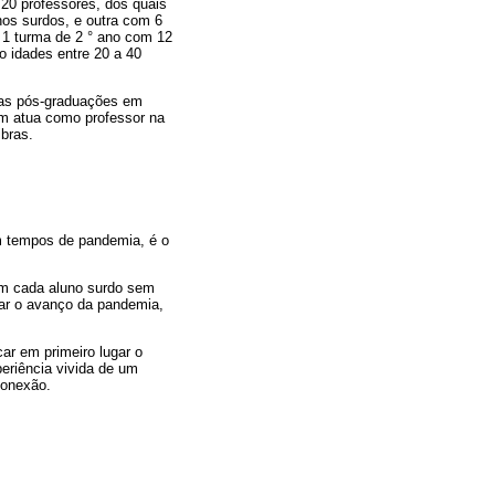
 20 professores, dos quais
nos surdos, e outra com 6
a 1 turma de 2 ° ano com 12
o idades entre 20 a 40
duas pós-graduações em
ém atua como professor na
ibras.
m tempos de pandemia, é o
om cada aluno surdo sem
lar o avanço da pandemia,
ar em primeiro lugar o
periência vivida de um
conexão.