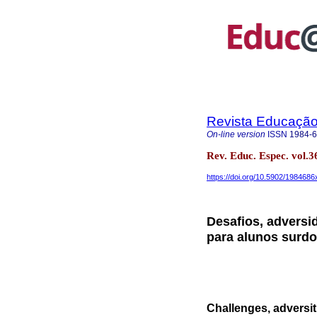
Revista Educação 
On-line version
ISSN
1984-
Rev. Educ. Espec. vol
https://doi.org/10.5902/198468
Desafios, adversid
para alunos surd
Challenges, adversit