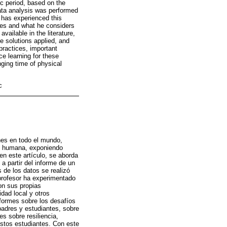
ic period, based on the
Data analysis was performed
r has experienced this
ves and what he considers
vailable in the literature,
e solutions applied, and
practices, important
e learning for these
enging time of physical
c
nes en todo el mundo,
ad humana, exponiendo
n este artículo, se aborda
 partir del informe de un
s de los datos se realizó
 profesor ha experimentado
on sus propias
dad local y otros
nformes sobre los desafíos
padres y estudiantes, sobre
s sobre resiliencia,
estos estudiantes. Con este