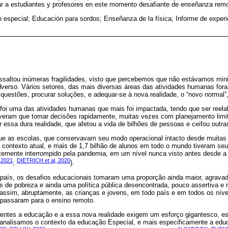
ar a estudiantes y profesores en este momento desafiante de enseñanza remot
 especial; Educación para sordos; Enseñanza de la física; Informe de exper
ssaltou inúmeras fragilidades, visto que percebemos que não estávamos mi
dverso. Vários setores, das mais diversas áreas das atividades humanas for
questões, procurar soluções, e adequar-se à nova realidade, o “novo normal”, 
foi uma das atividades humanas que mais foi impactada, tendo que ser reelab
veram que tomar decisões rapidamente, muitas vezes com planejamento limit
essa dura realidade, que afetou a vida de bilhões de pessoas e ceifou outra
ue as escolas, que conservavam seu modo operacional intacto desde muitas
 contexto atual, e mais de 1,7 bilhão de alunos em todo o mundo tiveram se
mente interrompido pela pandemia, em um nível nunca visto antes desde a
 2021
DIETRICH et al, 2020
;
).
país, os desafios educacionais tomaram uma proporção ainda maior, agravada
es de pobreza e ainda uma política pública desencontrada, pouco assertiva e
assim, abruptamente, as crianças e jovens, em todo país e em todos os níve
e passaram para o ensino remoto.
rentes a educação e a essa nova realidade exigem um esforço gigantesco, e
nalisamos o contexto da educação Especial, e mais especificamente a educ