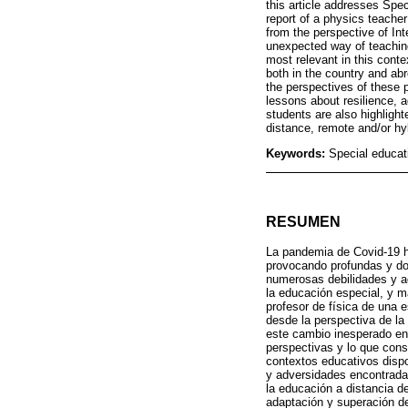
this article addresses Spec
report of a physics teacher
from the perspective of Int
unexpected way of teaching
most relevant in this contex
both in the country and ab
the perspectives of these p
lessons about resilience, 
students are also highlighte
distance, remote and/or hy
Keywords:
Special educat
RESUMEN
La pandemia de Covid-19 h
provocando profundas y do
numerosas debilidades y a
la educación especial, y m
profesor de física de una e
desde la perspectiva de la
este cambio inesperado en
perspectivas y lo que cons
contextos educativos dispo
y adversidades encontradas
la educación a distancia d
adaptación y superación de