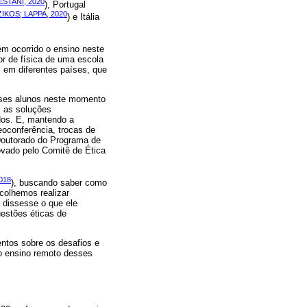
STANI, 2020
), Portugal
IKOS; LAPPA, 2020
) e Itália
em ocorrido o ensino neste
r de física de uma escola
, em diferentes países, que
 esses alunos neste momento
, as soluções
dos. E, mantendo a
eoconferência, trocas de
Doutorado do Programa de
vado pelo Comitê de Ética
018
), buscando saber como
colhemos realizar
s dissesse o que ele
estões éticas de
entos sobre os desafios e
 o ensino remoto desses