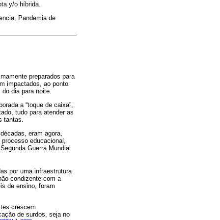
a y/o híbrida.
iencia; Pandemia de
nimamente preparados para
am impactados, ao ponto
do dia para noite.
orada a “toque de caixa”,
ado, tudo para atender as
s tantas.
 décadas, eram agora,
u processo educacional,
 Segunda Guerra Mundial
s por uma infraestrutura
 não condizente com a
is de ensino, foram
stes crescem
ação de surdos, seja no