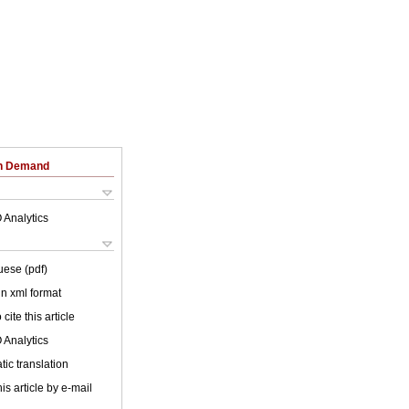
on Demand
 Analytics
uese (pdf)
 in xml format
cite this article
 Analytics
ic translation
is article by e-mail