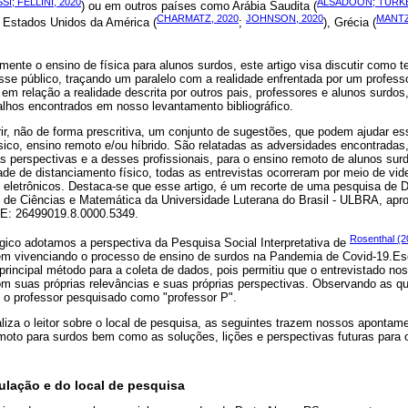
I; FELLINI, 2020
ALSADOON; TURKE
) ou em outros países como Arábia Saudita (
CHARMATZ, 2020
JOHNSON, 2020
MANTZ
, Estados Unidos da América (
;
), Grécia (
mente o ensino de física para alunos surdos, este artigo visa discutir como t
se público, traçando um paralelo com a realidade enfrentada por um professo
 em relação a realidade descrita por outros pais, professores e alunos surdos
balhos encontrados em nosso levantamento bibliográfico.
ferir, não de forma prescritiva, um conjunto de sugestões, que podem ajudar
físico, ensino remoto e/ou híbrido. São relatadas as adversidades encontradas
 perspectivas e a desses profissionais, para o ensino remoto de alunos sur
e de distanciamento físico, todas as entrevistas ocorreram por meio de vid
eletrônicos. Destaca-se que esse artigo, é um recorte de uma pesquisa de 
e Ciências e Matemática da Universidade Luterana do Brasil - ULBRA, apro
E: 26499019.8.0000.5349.
Rosenthal (2
gico adotamos a perspectiva da Pesquisa Social Interpretativa de
em vivenciando o processo de ensino de surdos na Pandemia de Covid-19.Es
principal método para a coleta de dados, pois permitiu que o entrevistado no
m suas próprias relevâncias e suas próprias perspectivas. Observando as qu
s o professor pesquisado como "professor P".
liza o leitor sobre o local de pesquisa, as seguintes trazem nossos apontam
moto para surdos bem como as soluções, lições e perspectivas futuras para
ulação e do local de pesquisa