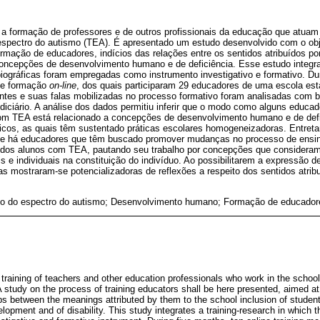
 a formação de professores e de outros profissionais da educação que atuam
espectro do autismo (TEA). É apresentado um estudo desenvolvido com o objet
ormação de educadores, indícios das relações entre os sentidos atribuídos por
oncepções de desenvolvimento humano e de deficiência. Esse estudo integr
obiográficas foram empregadas como instrumento investigativo e formativo. D
 de formação
on-line
, dos quais participaram 29 educadores de uma escola es
antes e suas falas mobilizadas no processo formativo foram analisadas com b
ndiciário. A análise dos dados permitiu inferir que o modo como alguns edu
om TEA está relacionado a concepções de desenvolvimento humano e de defi
icos, as quais têm sustentado práticas escolares homogeneizadoras. Entret
que há educadores que têm buscado promover mudanças no processo de ensi
os alunos com TEA, pautando seu trabalho por concepções que consideram a
ais e individuais na constituição do indivíduo. Ao possibilitarem a expressão 
cas mostraram-se potencializadoras de reflexões a respeito dos sentidos atrib
no do espectro do autismo; Desenvolvimento humano; Formação de educador
 training of teachers and other education professionals who work in the schoo
 study on the process of training educators shall be here presented, aimed at
ips between the meanings attributed by them to the school inclusion of stude
opment and of disability. This study integrates a training-research in which t