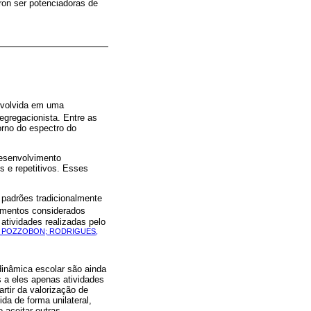
aron ser potenciadoras de
envolvida em uma
egregacionista. Entre as
rno do espectro do
desenvolvimento
s e repetitivos. Esses
padrões tradicionalmente
amentos considerados
atividades realizadas pelo
; POZZOBON; RODRIGUES,
dinâmica escolar são ainda
 a eles apenas atividades
artir da valorização de
da de forma unilateral,
 aceitar outras