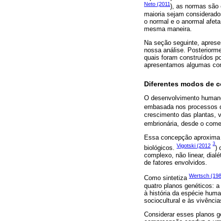
Neto (2011
), as normas são 
maioria sejam considerado
o normal e o anormal afet
mesma maneira.
Na seção seguinte, aprese
nossa análise. Posteriorm
quais foram construídos po
apresentamos algumas con
Diferentes modos de c
O desenvolvimento humano 
embasada nos processos d
crescimento das plantas, 
embrionária, desde o começ
Essa concepção aproxima o
3
Vigotski (2012
biológicos.
)
complexo, não linear, dial
de fatores envolvidos.
Wertsch (19
Como sintetiza
quatro planos genéticos: 
à história da espécie hum
sociocultural e às vivência
Considerar esses planos ge