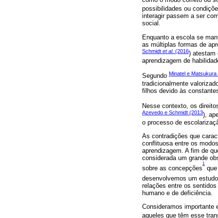
possibilidades ou condiçõe
interagir passem a ser com
social.
Enquanto a escola se mant
as múltiplas formas de ap
Schmidt
et al
. (2016
) atestam
aprendizagem de habilidad
Minatel e Matsukura
Segundo
tradicionalmente valoriza
filhos devido às constant
Nesse contexto, os direit
Azevedo e Schmidt (2013
), a
o processo de escolarizaç
As contradições que carac
conflituosa entre os modo
aprendizagem. A fim de q
considerada um grande obs
1
sobre as concepções
que 
desenvolvemos um estudo
relações entre os sentido
humano e de deficiência.
Consideramos importante e
aqueles que têm esse tran