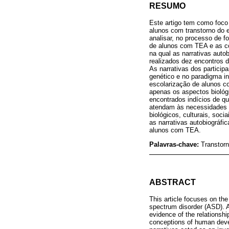
RESUMO
Este artigo tem como foco
alunos com transtorno do 
analisar, no processo de f
de alunos com TEA e as c
na qual as narrativas aut
realizados dez encontros
As narrativas dos particip
genético e no paradigma i
escolarização de alunos c
apenas os aspectos biológ
encontrados indícios de 
atendam às necessidades d
biológicos, culturais, soci
as narrativas autobiográfi
alunos com TEA.
Palavras-chave:
Transtor
ABSTRACT
This article focuses on the
spectrum disorder (ASD). A
evidence of the relationsh
conceptions of human devel