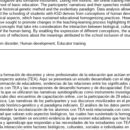
stigative and formative instrument. During five months, ten online training me
ool of basic education. The participants' narratives and their speeches mobili
 historical-genetic method and the evidentiary paradigm. Data analysis allowe
 the schooling of students with ASD derives from conceptions of human deve
ical aspects, which have sustained educational homogenizing practices. Howe
ve sought to promote changes in the teaching-learning process highlighting t
oncepts that take into consideration the interaction between biological, cultur
 of the human being. By enabling the expression of different conceptions, the a
ors of reflections about the meanings attributed to the school inclusion of st
m disorder; Human development; Educator training
 la formación de docentes y otros profesionales de la educación que actúan en
spectro autista (TEA). Aquí se presentará un estudio desarrollado con el objet
formación de educadores, evidencias de las relaciones entre los significados at
nos con TEA y las concepciones de desarrollo humano y de discapacidad. Este
la que se utilizaron las narrativas autobiográficas como instrumento investig
cabo diez encuentros de capacitación online, con la participación de 29 edu
sica. Las narrativas de los participantes y sus discursos movilizados en el p
odo histórico-genético y el paradigma indiciario. El análisis de los datos permit
tienden la escolarización de los alumnos con TEA está relacionada con conc
ad que valoran solo aspectos biológicos, las cuales han sustentado la homog
embargo, también se encontró evidencia de que existen educadores que han
a y aprendizaje que respondan a las necesidades de los estudiantes con TEA
 interacción entre factores biológicos, culturales, sociales e individuales en 