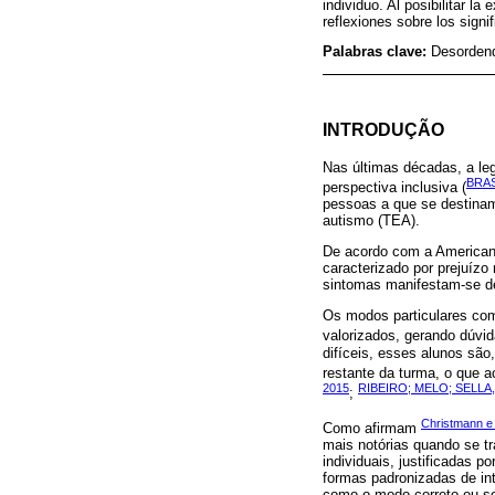
individuo. Al posibilitar l
reflexiones sobre los sign
Palabras clave:
Desordend
INTRODUÇÃO
Nas últimas décadas, a leg
BRAS
perspectiva inclusiva (
pessoas a que se destinam
autismo (TEA).
De acordo com a American 
caracterizado por prejuízo
sintomas manifestam-se de
Os modos particulares co
valorizados, gerando dúvi
difíceis, esses alunos são
restante da turma, o que a
2015
RIBEIRO; MELO; SELLA,
;
Christmann e
Como afirmam
mais notórias quando se t
individuais, justificadas p
formas padronizadas de int
como o modo correto ou so