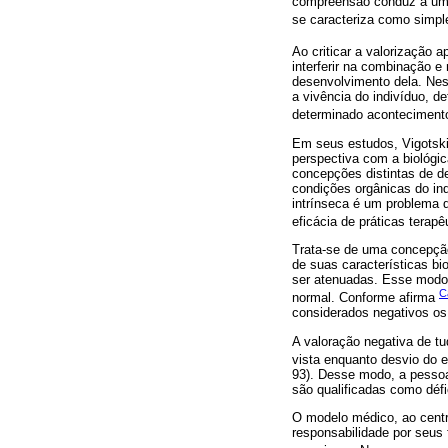
compreensão conduz a uma
se caracteriza como simple
Ao criticar a valorização 
interferir na combinação 
desenvolvimento dela. Ness
a vivência do indivíduo, d
determinado acontecimento
Em seus estudos, Vigotski
perspectiva com a biológi
concepções distintas de 
condições orgânicas do in
intrínseca é um problema 
eficácia de práticas terapêu
Trata-se de uma concepção
de suas características b
ser atenuadas. Esse modo 
C
normal. Conforme afirma
considerados negativos o
A valoração negativa de tu
vista enquanto desvio do 
93). Desse modo, a pessoa
são qualificadas como défi
O modelo médico, ao centra
responsabilidade por seus