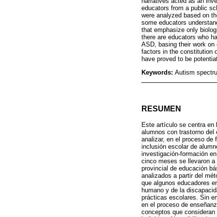
narratives acted as an inve
educators from a public sch
were analyzed based on the
some educators understand
that emphasize only biolog
there are educators who ha
ASD, basing their work on c
factors in the constitution
have proved to be potentiat
Keywords:
Autism spectru
RESUMEN
Este artículo se centra en
alumnos con trastorno del e
analizar, en el proceso de 
inclusión escolar de alum
investigación-formación en 
cinco meses se llevaron a 
provincial de educación bá
analizados a partir del mét
que algunos educadores en
humano y de la discapacid
prácticas escolares. Sin 
en el proceso de enseñanz
conceptos que consideran la