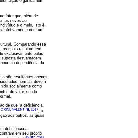
nstituição orgânica nem
mo fator que, além de
mentos novos ao
divíduo e o meio, isto é,
ciona afetivamente com um
cultural. Comparando essa
, os quais resultam em
do exclusivamente pelas
sua suposta desvantagem
manece na dependência da
cia são resultantes apenas
onsiderados normais devem
finido socialmente como
ntos de valor, sendo
ormal.
ão de que “a deficiência,
ORINI; VALENTINI, 2017
, p.
ção aos outros, as quais
om deficiência a
ncontram em seu próprio
DINIZ, 2012