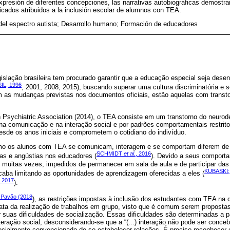
a expresión de diferentes concepciones, las narrativas autobiográficas demostr
ificados atribuidos a la inclusión escolar de alumnos con TEA.
el espectro autista; Desarrollo humano; Formación de educadores
islação brasileira tem procurado garantir que a educação especial seja des
IL, 1996
, 2001, 2008, 2015), buscando superar uma cultura discriminatória e s
 as mudanças previstas nos documentos oficiais, estão aquelas com transto
Psychiatric Association (2014), o TEA consiste em um transtorno do neuro
 na comunicação e na interação social e por padrões comportamentais restrito
sde os anos iniciais e comprometem o cotidiano do indivíduo.
mo os alunos com TEA se comunicam, interagem e se comportam diferem de 
SCHMIDT
et al
., 2016
das e angústias nos educadores (
). Devido a seus comport
, muitas vezes, impedidos de permanecer em sala de aula e de participar das 
KUBASKI
caba limitando as oportunidades de aprendizagem oferecidas a eles (
 2017
).
 Pavão (2018
), as restrições impostas à inclusão dos estudantes com TEA na 
rata da realização de trabalhos em grupo, visto que é comum serem propostas
or suas dificuldades de socialização. Essas dificuldades são determinadas a p
eração social, desconsiderando-se que a “(...) interação não pode ser concebi
cialmente convencionado de se estabelecer relações. É preciso reconhecer e