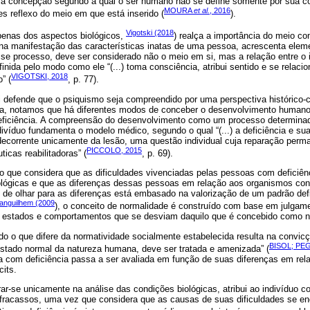
 concepção segundo a qual o ser humano não se define somente por sua co
MOURA
et al.
, 2016
s reflexo do meio em que está inserido (
).
Vigotski (2018
apenas dos aspectos biológicos,
) realça a importância do meio co
e na manifestação das características inatas de uma pessoa, acrescenta ele
e processo, deve ser considerado não o meio em si, mas a relação entre o in
efinida pelo modo como ele “(...) toma consciência, atribui sentido e se rela
VIGOTSKI, 2018
” (
, p. 77).
 defende que o psiquismo seja compreendido por uma perspectiva histórico-
ca, notamos que há diferentes modos de conceber o desenvolvimento humano
deficiência. A compreensão do desenvolvimento como um processo determina
divíduo fundamenta o modelo médico, segundo o qual “(...) a deficiência e 
decorrente unicamente da lesão, uma questão individual cuja reparação per
PICCOLO, 2015
ticas reabilitadoras” (
, p. 69).
 que considera que as dificuldades vivenciadas pelas pessoas com deficiên
iológicas e que as diferenças dessas pessoas em relação aos organismos c
de olhar para as diferenças está embasado na valorização de um padrão de
anguilhem (2009
), o conceito de normalidade é construído com base em julgame
s estados e comportamentos que se desviam daquilo que é concebido como n
do o que difere da normatividade socialmente estabelecida resulta na convicç
BISOL; PEG
estado normal da natureza humana, deve ser tratada e amenizada” (
 com deficiência passa a ser avaliada em função de suas diferenças em rela
cits.
r-se unicamente na análise das condições biológicas, atribui ao indivíduo c
 fracassos, uma vez que considera que as causas de suas dificuldades se e