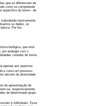
eles que se diferenciam da
 modo como se compreende
o específico do termo - da
 subsidiarão teoricamente
lisamos os dados, os
básica. Por fim,
ctiva biológica, que está
e, por analogia com o
ilidades contidas de forma
cia apenas aos aspectos
ndo-o como um processo
tor decorre da diversidade
eio da apresentação de
erem-se, respectivamente,
ades de determinado grupo
sociais e individuais. Essa