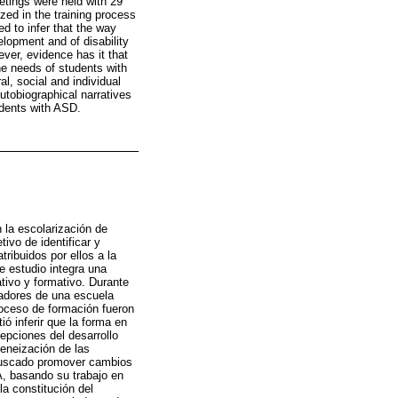
etings were held with 29
zed in the training process
d to infer that the way
lopment and of disability
ver, evidence has it that
he needs of students with
al, social and individual
utobiographical narratives
udents with ASD.
 la escolarización de
ivo de identificar y
ribuidos por ellos a la
 estudio integra una
ativo y formativo. Durante
cadores de una escuela
roceso de formación fueron
ió inferir que la forma en
epciones del desarrollo
eneización de las
 buscado promover cambios
, basando su trabajo en
la constitución del