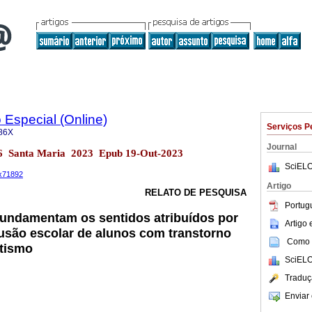
Especial (Online)
Serviços P
86X
Journal
.36 Santa Maria 2023 Epub 19-Out-2023
SciELO
6x71892
Artigo
RELATO DE PESQUISA
Portug
undamentam os sentidos atribuídos por
Artigo
usão escolar de alunos com transtorno
Como c
utismo
SciELO
Traduç
Enviar 