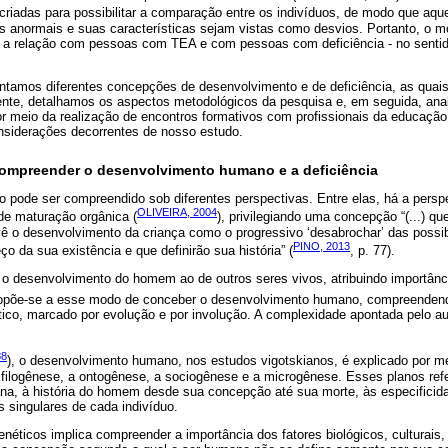
criadas para possibilitar a comparação entre os indivíduos, de modo que aqu
s anormais e suas características sejam vistas como desvios. Portanto, o
a a relação com pessoas com TEA e com pessoas com deficiência - no sentid
ntamos diferentes concepções de desenvolvimento e de deficiência, as quais
ente, detalhamos os aspectos metodológicos da pesquisa e, em seguida, ana
r meio da realização de encontros formativos com profissionais da educação 
siderações decorrentes de nosso estudo.
ompreender o desenvolvimento humano e a deficiência
pode ser compreendido sob diferentes perspectivas. Entre elas, há a perspe
OLIVEIRA, 2004
e maturação orgânica (
), privilegiando uma concepção “(...) qu
vê o desenvolvimento da criança como o progressivo ‘desabrochar’ das possib
PINO, 2013
o da sua existência e que definirão sua história” (
, p. 77).
 desenvolvimento do homem ao de outros seres vivos, atribuindo importân
 opõe-se a esse modo de conceber o desenvolvimento humano, compreende
ético, marcado por evolução e por involução. A complexidade apontada pelo au
88
), o desenvolvimento humano, nos estudos vigotskianos, é explicado por m
a filogênese, a ontogênese, a sociogênese e a microgênese. Esses planos ref
ana, à história do homem desde sua concepção até sua morte, às especificid
s singulares de cada indivíduo.
néticos implica compreender a importância dos fatores biológicos, culturais, 