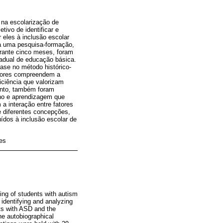
 na escolarização de
ivo de identificar e
 eles à inclusão escolar
a uma pesquisa-formação,
urante cinco meses, foram
tadual de educação básica.
ase no método histórico-
cadores compreendem a
ciência que valorizam
anto, também foram
no e aprendizagem que
 interação entre fatores
de diferentes concepções,
uídos à inclusão escolar de
es
ling of students with autism
 identifying and analyzing
nts with ASD and the
he autobiographical