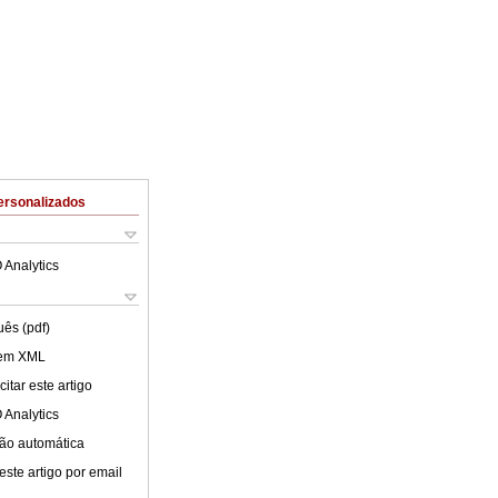
ersonalizados
 Analytics
uês (pdf)
 em XML
itar este artigo
 Analytics
ão automática
este artigo por email