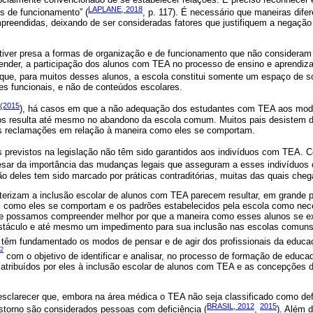
LAPLANE, 2018
s de funcionamento” (
, p. 117). É necessário que maneiras dife
preendidas, deixando de ser consideradas fatores que justifiquem a negação d
iver presa a formas de organização e de funcionamento que não consideram 
render, a participação dos alunos com TEA no processo de ensino e aprendiza
 que, para muitos desses alunos, a escola constitui somente um espaço de so
es funcionais, e não de conteúdos escolares.
 (2015
), há casos em que a não adequação dos estudantes com TEA aos mo
dos resulta até mesmo no abandono da escola comum. Muitos pais desistem d
es reclamações em relação à maneira como eles se comportam.
os previstos na legislação não têm sido garantidos aos indivíduos com TEA.
pesar da importância das mudanças legais que asseguram a esses indivíduos
ão deles tem sido marcado por práticas contraditórias, muitas das quais che
terizam a inclusão escolar de alunos com TEA parecem resultar, em grande p
s como eles se comportam e os padrões estabelecidos pela escola como nece
ue possamos compreender melhor por que a maneira como esses alunos se 
táculo e até mesmo um impedimento para sua inclusão nas escolas comuns, 
têm fundamentado os modos de pensar e de agir dos profissionais da educaç
2
com o objetivo de identificar e analisar, no processo de formação de educad
s atribuídos por eles à inclusão escolar de alunos com TEA e as concepções
sclarecer que, embora na área médica o TEA não seja classificado como def
BRASIL, 2012
2015
storno são considerados pessoas com deficiência (
,
). Além 