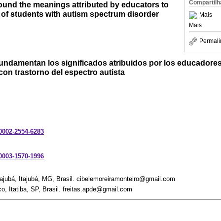
Compartilh
ound the meanings attributed by educators to
 of students with autism spectrum disorder
Mais
Mais
Permali
ndamentan los significados atribuidos por los educadores 
on trastorno del espectro autista
-0002-2554-6283
-0003-1570-1996
tajubá, Itajubá, MG, Brasil. cibelemoreiramonteiro@gmail.com
o, Itatiba, SP, Brasil. freitas.apde@gmail.com