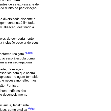
rentes de se expressar e de
o direito de participação
a diversidade discente e
gem continuará limitada.
cialização, destinado à
delos de comportamento
a inclusão escolar de seus
Nunes,
 Conforme realçam
 o acesso à escola comum,
gam a ser segregadoras.
arte, da relação
ssários para que ocorra
expressam e agem tem sido
é necessário refletirmos
ão. Por isso,
ores, indícios das
 de desenvolvimento
iciência, legalmente
Veiga-
disso, como explica