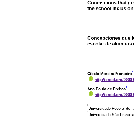
Conceptions that gr
the school inclusion
Concepciones que fu
escolar de alumnos c
¹
Cibele Moreira Monteiro
http://orcid.org/0000
²
Ana Paula de Freitas
http://orcid.org/0000
¹
Universidade Federal de I
²
Universidade São Francisc