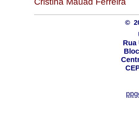
Cristina Mauad Ferreira
© 2
Rua 
Bloc
Centro
CEP
ppg