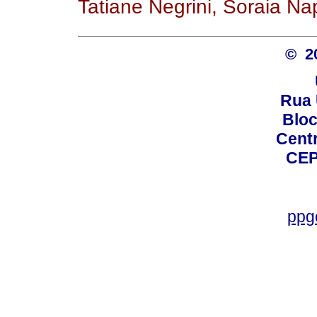
Tatiane Negrini, Soraia Na
© 2
Rua 
Bloc
Centro
CEP
ppg