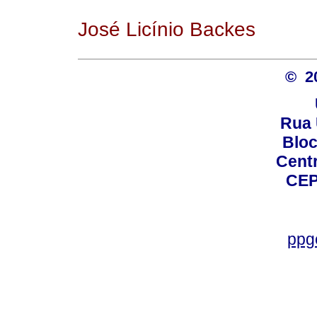
José Licínio Backes
© 2
Rua 
Bloc
Centro
CEP
ppg