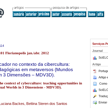
Serviços P
114
Journal
01 Florianopolis jan./abr. 2012
SciELO
dor no contexto da cibercultura:
Artigo
edagógicas em metaversos (Mundos
Portug
 em 3 Dimensões – MDV3D).
Artigo
he context of cyberculture: teaching opportunities in
Como c
rtual Worlds in 3 Dimensions - MDV3D).
SciELO
Traduç
Enviar 
uciana Backes, Bettina Steren dos Santos