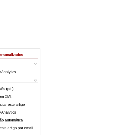
ersonalizados
 Analytics
uês (pdf)
 em XML
itar este artigo
 Analytics
ão automática
este artigo por email